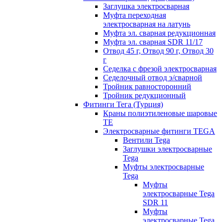
Заглушка электросварная
Муфта переходная
электросварная на латунь
Муфта эл. cварная редукционная
Муфта эл. сварная SDR 11/17
Отвод 45 г, Отвод 90 г, Отвод 30
г
Седелка с фрезой электросварная
Седелочный отвод э/сварной
Тройник равносторонний
Тройник редукционный
Фитинги Тега (Турция)
Краны полиэтиленовые шаровые
TE
Электросварные фитинги TEGA
Вентили Tega
Заглушки электросварные
Tega
Муфты электросварные
Tega
Муфты
электросварные Tega
SDR 11
Муфты
электросварные Tega