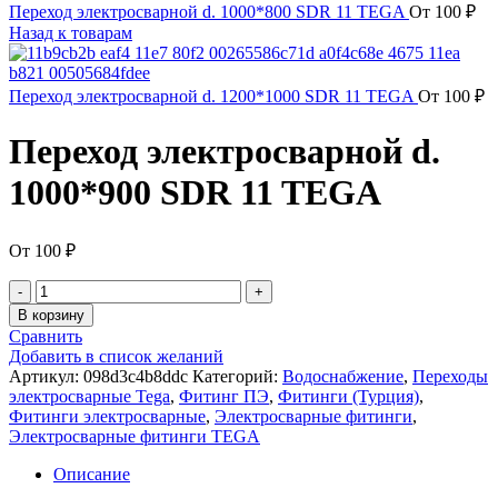
Переход электросварной d. 1000*800 SDR 11 TEGA
От
100
₽
Назад к товарам
Переход электросварной d. 1200*1000 SDR 11 TEGA
От
100
₽
Переход электросварной d.
1000*900 SDR 11 TEGA
От
100
₽
В корзину
Сравнить
Добавить в список желаний
Артикул:
098d3c4b8ddc
Категорий:
Водоснабжение
,
Переходы
электросварные Tega
,
Фитинг ПЭ
,
Фитинги (Турция)
,
Фитинги электросварные
,
Электросварные фитинги
,
Электросварные фитинги TEGA
Описание