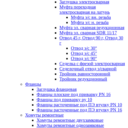
Заглушка электросварная
Муфта переходная
электросварная на латунь
Муфта э/с вн. резьба
Муфта э/с н. резьба
Муфта эл. cварная редукционная
Муфта эл. сварная SDR 11/17
Отвод 45 г, Отвод 90 г, Отвод 30
г
Отвод э/с 30°
Отвод э/с 45°
Отвод э/с 90°
Седелка с фрезой электросварная
Седелочный отвод э/сварной
Тройник равносторонний
Тройник редукционный
Фланцы
Заглушка фланцевая
Фланцы плоские под приварку PN 16
Фланцы под приварку ру 10
Фланцы расточенные под ПЭ втулку PN 10
Фланцы расточенные под ПЭ втулку PN 16
Хомуты ремонтные
Хомуты ремонтные двухзамковые
Хомуты ремонтные однозамковые