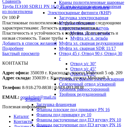
Сравнить
Краны полиэтиленовые шаровые
Труба ПЭ100 SDR11 PN 16,0 20 мм водопроводная напорная
Электросварные фитинги
из полиэтилена
Электросварные фитинги (КНР)
От
100
₽
Заглушка электросварная
Муфта переходная
Пластиковые полиэтиленовые трубы обладают следующими
электросварная на латунь
характеристиками: Легкость и простота монтажа.
Муфта э/с вн. резьба
Пластичность и устойчивость к коррозии. Долговечность и
Муфта э/с н. резьба
низкая стоимость. Такие трубы
Муфта эл. cварная редукционная
Добавить в список желаний
Муфта эл. сварная SDR 11/17
Подробнее
Отвод 45 г, Отвод 90 г, Отвод 30
Быстрый просмотр
г
КОНТАКТЫ
Отвод э/с 30°
Отвод э/с 45°
Адрес офиса:
350039 г. Краснодар, проезд Майский 5 оф. 209
Отвод э/с 90°
Адрес склада:
350039 г. Краснодар, проезд Майский 3.
Седелка с фрезой электросварная
Седелочный отвод э/сварной
Телефон:
8-918-270-8838 | 8-918-093-8838
Тройник равносторонний
Тройник редукционный
EMAIL:
oooskplast@mail.ru
Фланцы
Заглушка фланцевая
Полезная информация
Фланцы плоские под приварку PN 16
Фланцы под приварку ру 10
Каталог
Фланцы расточенные под ПЭ втулку PN 10
Контакты
Фланцы расточенные под ПЭ втулку PN 16
Доставка и оплата