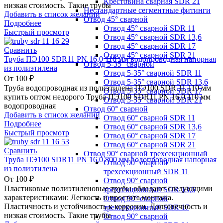
Крестовина сварная SDR 21
низкая стоимость. Такие трубы
Нестандартные сегментные фитинги
Добавить в список желаний
Отвод 45° сварной
Подробнее
Отвод 45° сварной SDR 11
Быстрый просмотр
Отвод 45° сварной SDR 13,6
Отвод 45° сварной SDR 17
Сравнить
Отвод 45° сварной SDR 21
Труба ПЭ100 SDR11 PN 16,0 110 мм водопроводная напорная
Отвод 5-35° сварной
из полиэтилена
Отвод 5-35° сварной SDR 11
От
100
₽
Отвод 5-35° сварной SDR 13,6
Труба водопроводная из полиэтилена ПЭ100 SDR 11 110 мм
Отвод 5-35° сварной SDR 17
купить оптом недорого Труба ПЭ100 SDR11 PN 16,0 110 мм
Отвод 5-35° сварной SDR 21
водопроводная
Отвод 60° сварной
Добавить в список желаний
Отвод 60° сварной SDR 11
Подробнее
Отвод 60° сварной SDR 13,6
Быстрый просмотр
Отвод 60° сварной SDR 17
Отвод 60° сварной SDR 21
Сравнить
Отвод 90° сварной трехсекционный
Труба ПЭ100 SDR11 PN 16,0 800 мм водопроводная напорная
Отвод 90° сварной
из полиэтилена
трехсекционный SDR 11
От
100
₽
Отвод 90° сварной
Пластиковые полиэтиленовые трубы обладают следующими
трехсекционный SDR 13,6
характеристиками: Легкость и простота монтажа.
Отвод 90° сварной
Пластичность и устойчивость к коррозии. Долговечность и
трехсекционный SDR 17
низкая стоимость. Такие трубы
Отвод 90° сварной