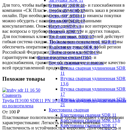
Заглушка SDR 11
Для того, чтобы выбрать товары для водо- и газоснабжения в
Отвод 45° SDR 11
компании «СК Пласт», необходимо оформить заказ в режиме
Отвод 45° SDR 17
онлайн. При необходимости, все детали и нюансы покупки
Отвод 90° SDR 11
можно обсудить с нашими квалифицированными
Отвод 90° SDR 17
консультантами. Они смогут ответить на все интересующие
Переход SDR 11
вас вопросы о трубопроводной арматуре и других товарах.
Переход SDR 17
Для постоянных клиентов и оптовых покупателей действует
Тройник равн. SDR 17
гибкая система скидок. По желанию покупателя, мы готовы
Тройник равнопроходной SDR 11
обеспечить оперативную доставку товаров в любой регион
Тройник редукц. SDR 11
Российской Федерации. Всем своим клиентам мы
Тройник редукц. SDR 17
гарантируем выгодные покупки систем газо- и
Фитинги сегментные ПНД
водоснабжения, грамотное обслуживание и высокое качество
Втулка сварная удлиненная
всей представленной продукции.
Втулка сварная удлиненная SDR
11
Похожие товары
Втулка сварная удлиненная SDR
13,6
Втулка сварная удлиненная SDR
17
Сравнить
Втулка сварная удлиненная SDR
Труба ПЭ100 SDR11 PN 16,0 630 мм водопроводная напорная
21
из полиэтилена
Крестовина сварная
От
100
₽
Крестовина сварная SDR 11
Пластиковые полиэтиленовые трубы обладают следующими
Крестовина сварная SDR 13,6
характеристиками: Легкость и простота монтажа.
Крестовина сварная SDR 17
Пластичность и устойчивость к коррозии. Долговечность и