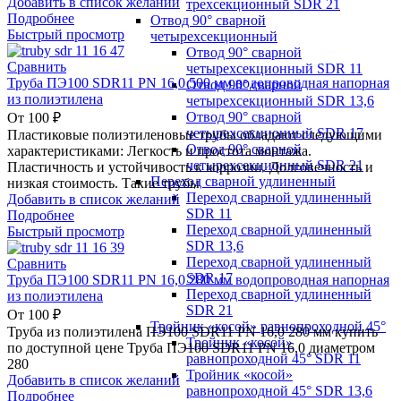
Добавить в список желаний
трехсекционный SDR 21
Подробнее
Отвод 90° сварной
Быстрый просмотр
четырехсекционный
Отвод 90° сварной
Сравнить
четырехсекционный SDR 11
Труба ПЭ100 SDR11 PN 16,0 500 мм водопроводная напорная
Отвод 90° сварной
из полиэтилена
четырехсекционный SDR 13,6
Отвод 90° сварной
От
100
₽
четырехсекционный SDR 17
Пластиковые полиэтиленовые трубы обладают следующими
Отвод 90° сварной
характеристиками: Легкость и простота монтажа.
четырехсекционный SDR 21
Пластичность и устойчивость к коррозии. Долговечность и
Переход сварной удлиненный
низкая стоимость. Такие трубы
Переход сварной удлиненный
Добавить в список желаний
SDR 11
Подробнее
Переход сварной удлиненный
Быстрый просмотр
SDR 13,6
Переход сварной удлиненный
Сравнить
SDR 17
Труба ПЭ100 SDR11 PN 16,0 280 мм водопроводная напорная
Переход сварной удлиненный
из полиэтилена
SDR 21
От
100
₽
Тройник «косой» равнопроходной 45°
Труба из полиэтилена ПЭ100 SDR11 PN 16,0 280 мм купить
Тройник «косой»
по доступной цене Труба ПЭ100 SDR11 PN 16,0 диаметром
равнопроходной 45° SDR 11
280
Тройник «косой»
Добавить в список желаний
равнопроходной 45° SDR 13,6
Подробнее