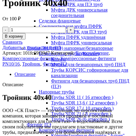
Тройник 40х40
Муфта ДРК для ПЭ труб
Муфта ДРК универсальная
соединительная
От
100
₽
Седелки фланцевые
Соединительная муфта ПФРК
Количество
Муфта ПФРК для ПЭ труб
товара
В корзину
Муфта ПФРК удлинённая
Тройник
Сравнить
Муфта ПФРК универсальная
40х40
Добавить в список желаний
Трубы ПНД (ПЭ) напорные/безнапорные
Артикул:
101fc69f39d7
Категорий:
Водоснабжение
,
Безнапорные трубы (Корсис)
Компрессионные фитинги
,
Компрессионные фитинги
Кольца
PN10/16
,
Тройник
,
Фитинг ПЭ
Муфты для безнапорных труб ПНД
Трубы КОРСИС гофрированные для
Описание
канализации
Фитинги для безнапорных труб ПНД
Описание
(ПЭ)
Напорные трубы
Тройник 40х40
Трубы SDR 11 ( 16 атмосфер )
Трубы SDR 13,6 ( 12 атмосфер )
Трубы SDR 17 ( 10 атмосфер )
ООО «СК Пласт» — это молодая, но перспективная
Трубы SDR 21 ( 8 атмосфер )
компания, которая занимается продажей и поставкой
Трубы SDR 26 (6 атмосфер )
комплектующих для систем газо- и водоснабжения. Всем
Фитинг ПЭ
своим покупателям мы предлагаем пластиковые и другие
Компрессионные фитинги
трубы, предназначенные для формирования надёжных и
Компрессионные фитинги "Astore"