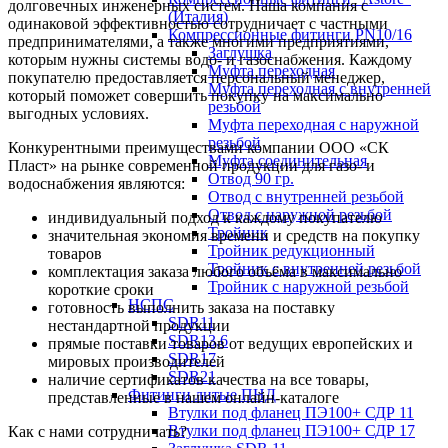
долговечных инженерных систем. Наша компания с
(Италия)
одинаковой эффективностью сотрудничает с частными
Компрессионные фитинги PN10/16
предпринимателями, а также многими предприятиями,
Заглушка
которым нужны системы водо- и газоснабжения. Каждому
Муфта переходная
покупателю предоставляется персональный менеджер,
Муфта переходная с внутренней
который поможет совершить покупку на максимально
резьбой
выгодных условиях.
Муфта переходная с наружной
резьбой
Конкурентными преимуществами компании ООО «СК
Муфта соединительная
Пласт» на рынке современной продукции для газо- и
Отвод 90 гр.
водоснабжения являются:
Отвод с внутренней резьбой
Отвод с наружной резьбой
индивидуальный подход к каждому покупателю
Тройник
значительная экономия времени и средств на покупку
Тройник редукционный
товаров
Тройник с внутренней резьбой
комплектация заказа любого объёма в максимально
Тройник с наружной резьбой
короткие сроки
НСПС
готовность выполнить заказа на поставку
SDR11
нестандартной продукции
SDR13,6
прямые поставки товаров от ведущих европейских и
SDR17
мировых производителей
SDR21
наличие сертификатов качества на все товары,
Фитинги литые ПНД
представленные в нашем онлайн-каталоге
Втулки под фланец ПЭ100+ СДР 11
Втулки под фланец ПЭ100+ СДР 17
Как с нами сотрудничать?