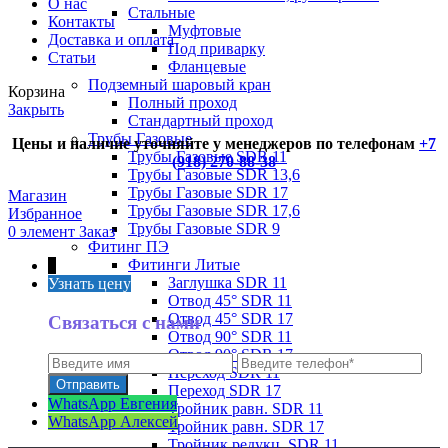
О нас
Стальные
Контакты
Муфтовые
Доставка и оплата
Под приварку
Статьи
Фланцевые
Подземный шаровый кран
Корзина
Полный проход
Закрыть
Стандартный проход
Трубы Газовые
Цены и наличие уточняйте у менеджеров по телефонам
+7
Трубы Газовые SDR 11
(918) 270-88-38
Трубы Газовые SDR 13,6
Трубы Газовые SDR 17
Магазин
Трубы Газовые SDR 17,6
Избранное
Трубы Газовые SDR 9
0
элемент
Заказ
Фитинг ПЭ
Фитинги Литые
↑
Заглушка SDR 11
Узнать цену
Отвод 45° SDR 11
Отвод 45° SDR 17
Связаться с нами
Отвод 90° SDR 11
Отвод 90° SDR 17
Переход SDR 11
Переход SDR 17
WhatsApp Евгения
Тройник равн. SDR 11
WhatsApp Алексей
Тройник равн. SDR 17
Тройник редукц. SDR 11