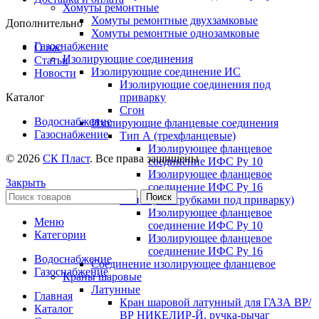
Хомуты ремонтные
Хомуты ремонтные двухзамковые
Дополнительно
Хомуты ремонтные однозамковые
Газоснабжение
О нас
Изолирующие соединения
Статьи
Изолирующие соединение ИС
Новости
Изолирующие соединения под
приварку
Каталог
Сгон
Водоснабжение
Изолирующие фланцевые соединения
Газоснабжение
Тип А (трехфланцевые)
Изолирующее фланцевое
© 2026
СК Пласт
. Все права защищены
соединение ИФС Ру 10
Изолирующее фланцевое
Закрыть
соединение ИФС Ру 16
Поиск
Тип Б (с патрубками под приварку)
Изолирующее фланцевое
Меню
соединение ИФС Ру 10
Категории
Изолирующее фланцевое
соединение ИФС Ру 16
Водоснабжение
Соединение изолирующее фланцевое
Газоснабжение
Краны шаровые
Латунные
Главная
Кран шаровой латунный для ГАЗА ВР/
Каталог
ВР НИКЕЛИР-Й, ручка-рычаг