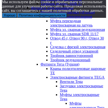
Мы используем файлы cookie и обрабатываем персональные
Тройник редукц. SDR 17
данные для улучшения работы сайта. Продолжая использовать
Фитинги электросварные
сайт, вы соглашаетесь с нашей политикой обработки данных.
Фитинги Евростандарт (Италия)
Хорошо
Политика конфиденциальности
Заглушка электросварная
Муфта переходная
электросварная на латунь
Муфта эл. cварная редукционная
Муфта эл. сварная SDR 11/17
Отвод 45 г, Отвод 90 г, Отвод 30
г
Седелка с фрезой электросварная
Седелочный отвод э/сварной
Тройник равносторонний
Тройник редукционный
Фитинги Тега (Турция)
Краны полиэтиленовые шаровые
TE
Электросварные фитинги TEGA
Вентили Tega
Заглушки электросварные
Tega
Муфты электросварные
Tega
Муфты
электросварные Tega