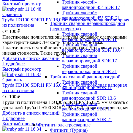
Тройник «косой»
Быстрый просмотр
равнопроходной 45° SDR 17
Тройник «косой»
Сравнить
равнопроходной 45° SDR 21
Труба ПЭ100 SDR11 PN 16,0 560 мм водопроводная напорная
Тройник сварной неравнопроходной
из полиэтилена
(через переход)
От
100
₽
Тройник сварной
Пластиковые полиэтиленовые трубы обладают следующими
неравнопроходной SDR 11
характеристиками: Легкость и простота монтажа.
Тройник сварной
Пластичность и устойчивость к коррозии. Долговечность и
неравнопроходной SDR 13,6
низкая стоимость. Такие трубы
Тройник сварной
Добавить в список желаний
неравнопроходной SDR 17
Подробнее
Тройник сварной
Быстрый просмотр
неравнопроходной SDR 21
Тройник сварной равнопроходной
Сравнить
Тройник сварной
Труба ПЭ100 SDR11 PN 16,0 25 мм водопроводная напорная
равнопроходной SDR 11
из полиэтилена
Тройник сварной
От
100
₽
равнопроходной SDR 13,6
Труба из полиэтилена ПЭ100 SDR11 PN 16,0 25 мм заказать с
Тройник сварной
доставкой Труба ПЭ100 SDR11 PN 16,0 25 мм водопроводная
равнопроходной SDR 17
Добавить в список желаний
Тройник сварной
Подробнее
равнопроходной SDR 21
Быстрый просмотр
Фитинги электросварные
Фитинги (Турция)