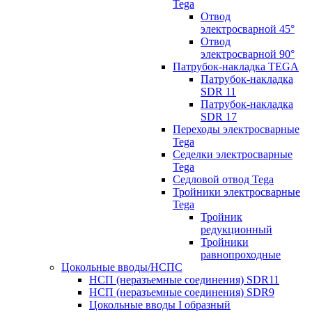
Tega
Отвод
электросварной 45°
Отвод
электросварной 90°
Патрубок-накладка TEGA
Патрубок-накладка
SDR 11
Патрубок-накладка
SDR 17
Переходы электросварные
Tega
Седелки электросварные
Tega
Седловой отвод Tega
Тройники электросварные
Tega
Тройник
редукционный
Тройники
равнопроходные
Цокольные вводы/НСПС
НСП (неразъемные соединения) SDR11
НСП (неразъемные соединения) SDR9
Цокольные вводы I образный