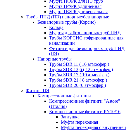
Муфта ПФРК для ПЭ труб
Муфта ПФРК удлинённая
Муфта ПФРК универсальная
Трубы ПНД (ПЭ) напорные/безнапорные
Безнапорные трубы (Корсис)
Кольца
Муфты для безнапорных труб ПНД
Трубы КОРСИС гофрированные для
канализации
Фитинги для безнапорных труб ПНД
(ПЭ)
Напорные трубы
Трубы SDR 11 ( 16 атмосфер )
Трубы SDR 13,6 ( 12 атмосфер )
Трубы SDR 17 ( 10 атмосфер )
Трубы SDR 21 ( 8 атмосфер )
Трубы SDR 26 (6 атмосфер )
Фитинг ПЭ
Компрессионные фитинги
Компрессионные фитинги "Astore"
(Италия)
Компрессионные фитинги PN10/16
Заглушка
Муфта переходная
Муфта переходная с внутренней