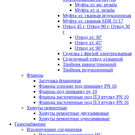
Муфта э/с вн. резьба
Муфта э/с н. резьба
Муфта эл. cварная редукционная
Муфта эл. сварная SDR 11/17
Отвод 45 г, Отвод 90 г, Отвод 30
г
Отвод э/с 30°
Отвод э/с 45°
Отвод э/с 90°
Седелка с фрезой электросварная
Седелочный отвод э/сварной
Тройник равносторонний
Тройник редукционный
Фланцы
Заглушка фланцевая
Фланцы плоские под приварку PN 16
Фланцы под приварку ру 10
Фланцы расточенные под ПЭ втулку PN 10
Фланцы расточенные под ПЭ втулку PN 16
Хомуты ремонтные
Хомуты ремонтные двухзамковые
Хомуты ремонтные однозамковые
Газоснабжение
Изолирующие соединения
Изолирующие соединение ИС