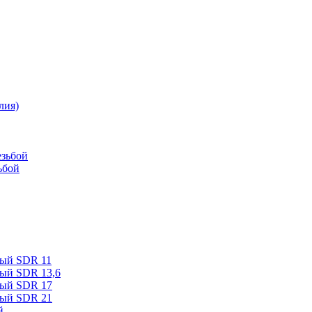
лия)
езьбой
ьбой
ный SDR 11
ный SDR 13,6
ный SDR 17
ный SDR 21
й