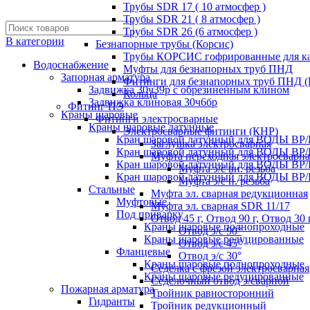
Трубы SDR 17 ( 10 атмосфер )
Трубы SDR 21 ( 8 атмосфер )
Трубы SDR 26 (6 атмосфер )
В категории
Безнапорные трубы (Корсис)
Трубы КОРСИС гофрированные для к
Водоснабжение
Муфты для безнапорных труб ПНД
Запорная арматура
Фитинги для безнапорных труб ПНД 
Задвижка 30ч39р с обрезиненным клином
Кольца
Задвижка клиновая 30ч6бр
Фитинг ПЭ
Краны шаровые
Фитинги электросварные
Краны шаровые латунные
Электросварные фитинги (КНР)
Кран шаровой латунный для ВОДЫ ВР/
Заглушка электросварная
Кран шаровой латунный для ВОДЫ ВР/
Муфта переходная электросварна
Кран шаровой латунный для ВОДЫ ВР/
Муфта э/с вн. резьба
Кран шаровой латунный для ВОДЫ ВР/
Муфта э/с н. резьба
Стальные
Муфта эл. cварная редукционная
Муфтовые
Муфта эл. сварная SDR 11/17
Под приварку
Отвод 45 г, Отвод 90 г, Отвод 30 
Краны шаровые полнопроходные
Отвод э/с 90°
Краны шаровые редуцированные
Отвод э/с 45°
Фланцевые
Отвод э/с 30°
Краны шаровые полнопроходные
Седелка с фрезой электросварная
Краны шаровые редуцированные
Седелочный отвод э/сварной
Пожарная арматура
Тройник равносторонний
Гидранты
Тройник редукционный