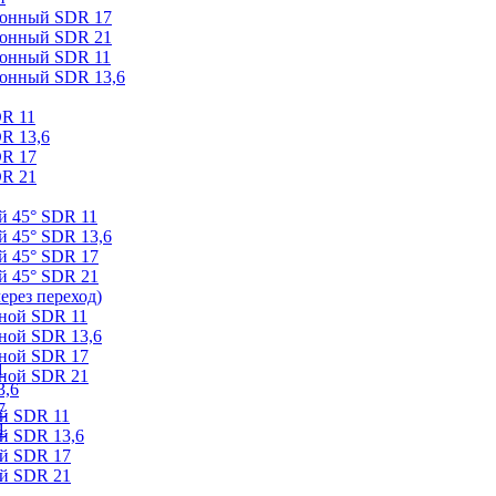
ионный SDR 17
ионный SDR 21
ионный SDR 11
ионный SDR 13,6
DR 11
R 13,6
DR 17
DR 21
й 45° SDR 11
й 45° SDR 13,6
й 45° SDR 17
й 45° SDR 21
ерез переход)
ной SDR 11
ной SDR 13,6
дной SDR 17
1
дной SDR 21
3,6
7
й SDR 11
1
й SDR 13,6
ой SDR 17
ой SDR 21