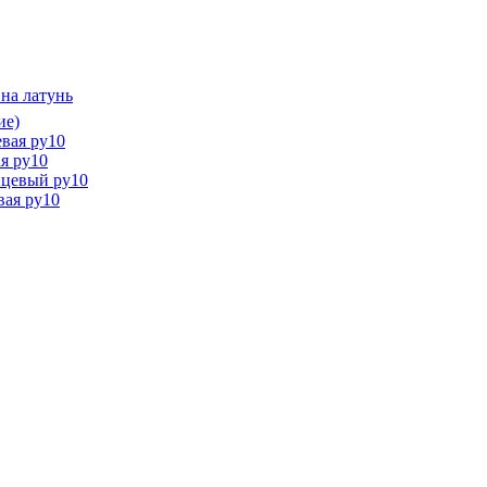
на латунь
ие)
вая ру10
я ру10
нцевый ру10
вая ру10