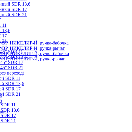
онный SDR 13,6
онный SDR 17
е
онный SDR 21
е
 11
е
 13,6
е
 17
 21
/ВР, НИКЕЛИР-Й, ручка-бабочка
/ВР, НИКЕЛИР-Й, ручка-рычаг
 45° SDR 11
/НР, НИКЕЛИР-Й, ручка-бабочка
45° SDR 13,6
Р/НР, НИКЕЛИР-Й, ручка-рычаг
 45° SDR 17
 45° SDR 21
ез переход)
ой SDR 11
ой SDR 13,6
ой SDR 17
ой SDR 21
6
0
 SDR 11
 SDR 13,6
ьная
 SDR 17
 SDR 21