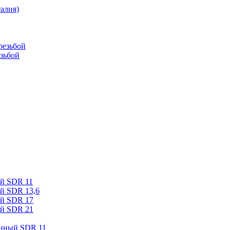
алия)
резьбой
зьбой
ый SDR 11
й SDR 13,6
ый SDR 17
ый SDR 21
онный SDR 11