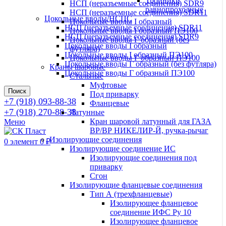
Тройники
НСП (неразъемные соединения) SDR9
равнопроходные
НСП (неразъемные соединения) SDR11
Цокольные вводы/НСПС
Цокольные вводы I образный
НСП (неразъемные соединения) SDR11
Цокольные вводы I образный ПЭ100
НСП (неразъемные соединения) SDR9
Цокольные вводы Г образный (без
Цокольные вводы I образный
футляра)
Цокольные вводы I образный ПЭ100
Цокольные вводы Г образный ПЭ100
Цокольные вводы Г образный (без футляра)
Краны шаровые
Цокольные вводы Г образный ПЭ100
Стальные
Муфтовые
Поиск
Под приварку
+7 (918) 093-88-38
Фланцевые
+7 (918) 270-88-38
Латунные
Кран шаровой латунный для ГАЗА
Меню
ВР/ВР НИКЕЛИР-Й, ручка-рычаг
Изолирующие соединения
0
элемент
0
₽
Изолирующие соединение ИС
Изолирующие соединения под
приварку
Сгон
Изолирующие фланцевые соединения
Тип А (трехфланцевые)
Изолирующее фланцевое
соединение ИФС Ру 10
Изолирующее фланцевое