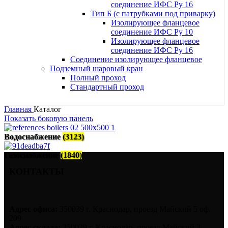
соединение ИФС Ру 16
Тип Б (с патрубками под приварку)
Изолирующее фланцевое
соединение ИФС Ру 10
Изолирующее фланцевое
соединение ИФС Ру 16
Соединение изолирующее фланцевое
Подземный шаровый кран
Полный проход
Стандартный проход
Главная
Каталог
Показать боковую панель
Водоснабжение
(3123)
Газоснабжение
(1840)
КОНТАКТЫ
Адрес офиса:
350039 г. Краснодар, проезд Майский 5 оф.
209
Адрес склада:
350039 г. Краснодар, проезд Майский 3.