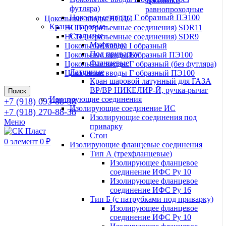
Тройники
футляра)
равнопроходные
Цокольные вводы Г образный ПЭ100
Цокольные вводы/НСПС
Краны шаровые
НСП (неразъемные соединения) SDR11
Стальные
НСП (неразъемные соединения) SDR9
Муфтовые
Цокольные вводы I образный
Под приварку
Цокольные вводы I образный ПЭ100
Фланцевые
Цокольные вводы Г образный (без футляра)
Латунные
Цокольные вводы Г образный ПЭ100
Кран шаровой латунный для ГАЗА
ВР/ВР НИКЕЛИР-Й, ручка-рычаг
Поиск
Изолирующие соединения
+7 (918) 093-88-38
Изолирующие соединение ИС
+7 (918) 270-88-38
Изолирующие соединения под
Меню
приварку
Сгон
0
элемент
0
₽
Изолирующие фланцевые соединения
Тип А (трехфланцевые)
Изолирующее фланцевое
соединение ИФС Ру 10
Изолирующее фланцевое
соединение ИФС Ру 16
Тип Б (с патрубками под приварку)
Изолирующее фланцевое
соединение ИФС Ру 10