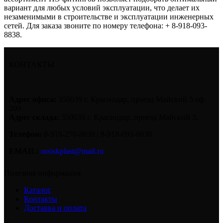
вариант для любых условий эксплуатации, что делает их
незаменимыми в строительстве и эксплуатации инженерных
сетей. Для заказа звоните по номеру телефона: + 8-918-093-
8838.
КОНТАКТЫ
Адрес офиса:
350039 г. Краснодар, проезд Майский 5 оф.
209
Адрес склада:
350039 г. Краснодар, проезд Майский 3.
Телефон:
8-918-270-8838 | 8-918-093-8838
EMAIL:
oooskplast@mail.ru
Полезная информация
Каталог
Контакты
Доставка и оплата