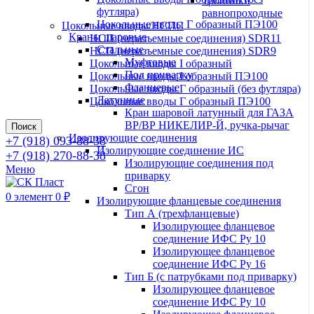
Тройники
футляра)
равнопроходные
Цокольные вводы Г образный ПЭ100
Цокольные вводы/НСПС
Краны шаровые
НСП (неразъемные соединения) SDR11
Стальные
НСП (неразъемные соединения) SDR9
Муфтовые
Цокольные вводы I образный
Под приварку
Цокольные вводы I образный ПЭ100
Фланцевые
Цокольные вводы Г образный (без футляра)
Латунные
Цокольные вводы Г образный ПЭ100
Кран шаровой латунный для ГАЗА
ВР/ВР НИКЕЛИР-Й, ручка-рычаг
Поиск
Изолирующие соединения
+7 (918) 093-88-38
Изолирующие соединение ИС
+7 (918) 270-88-38
Изолирующие соединения под
Меню
приварку
Сгон
0
элемент
0
₽
Изолирующие фланцевые соединения
Тип А (трехфланцевые)
Изолирующее фланцевое
соединение ИФС Ру 10
Изолирующее фланцевое
соединение ИФС Ру 16
Тип Б (с патрубками под приварку)
Изолирующее фланцевое
соединение ИФС Ру 10