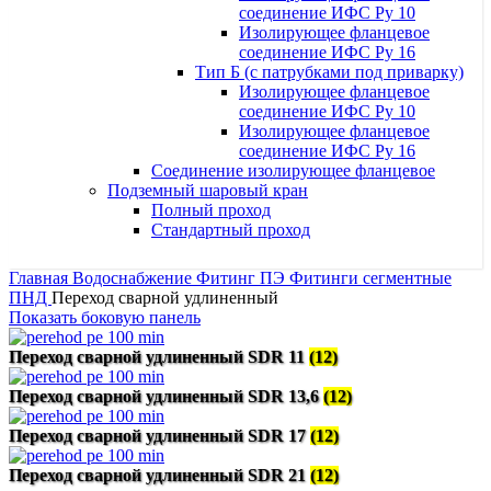
соединение ИФС Ру 10
Изолирующее фланцевое
соединение ИФС Ру 16
Тип Б (с патрубками под приварку)
Изолирующее фланцевое
соединение ИФС Ру 10
Изолирующее фланцевое
соединение ИФС Ру 16
Соединение изолирующее фланцевое
Подземный шаровый кран
Полный проход
Стандартный проход
Главная
Водоснабжение
Фитинг ПЭ
Фитинги сегментные
ПНД
Переход сварной удлиненный
Показать боковую панель
Переход сварной удлиненный SDR 11
(12)
Переход сварной удлиненный SDR 13,6
(12)
Переход сварной удлиненный SDR 17
(12)
Переход сварной удлиненный SDR 21
(12)