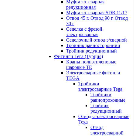
Муфта эл. cварная
редукционная
Муфта эл. сварная SDR 11/17
Отвод 45 г, Отвод 90 г, Отвод
30 г
Седелка с фрезой
электросварная
Седелочный отвод э/сварной
Тройник равносторонний
Тройник редукционный
Фитинги Тега (Турция)
Краны полиэтиленовые
шаровые TE
Электросварные фитинги
TEGA
Тройники
электросварные Tega
Тройники
равнопроходные
Тройник
редукционный
Отводы электросварные
Tega
Отвод
электросварной