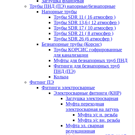
Заглушка фланцевая
Трубы ПНД (ПЭ) напорные/безнапорные
Напорные трубы
Трубы SDR 11 ( 16 атмосфер )
Трубы SDR 13,6 ( 12 атмосфер )
Трубы SDR 17 ( 10 атмосфер )
Трубы SDR 21 ( 8 атмосфер )
Трубы SDR 26 (6 атмосфер )
Безнапорные трубы (Корсис)
Трубы КОРСИС гофрированные
для канализации
Муфты для безнапорных труб ПНД
Фитинги для безнапорных труб
ПНД (ПЭ)
Кольца
Фитинг ПЭ
Фитинги электросварные
Электросварные фитинги (КНР)
Заглушка электросварная
Муфта переходная
электросварная на латунь
Муфта э/с н. резьба
Муфта э/с вн. резьба
Муфта эл. cварная
редукционная