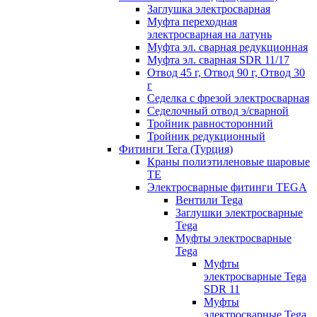
Заглушка электросварная
Муфта переходная
электросварная на латунь
Муфта эл. cварная редукционная
Муфта эл. сварная SDR 11/17
Отвод 45 г, Отвод 90 г, Отвод 30
г
Седелка с фрезой электросварная
Седелочный отвод э/сварной
Тройник равносторонний
Тройник редукционный
Фитинги Тега (Турция)
Краны полиэтиленовые шаровые
TE
Электросварные фитинги TEGA
Вентили Tega
Заглушки электросварные
Tega
Муфты электросварные
Tega
Муфты
электросварные Tega
SDR 11
Муфты
электросварные Tega