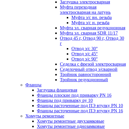
Заглушка электросварная
Муфта переходная
электросварная на латунь
Муфта э/с вн. резьба
Муфта э/с н. резьба
Муфта эл. cварная редукционная
Муфта эл. сварная SDR 11/17
Отвод 45 г, Отвод 90 г, Отвод 30
г
Отвод э/с 30°
Отвод э/с 45°
Отвод э/с 90°
Седелка с фрезой электросварная
Седелочный отвод э/сварной
Тройник равносторонний
Тройник редукционный
Фланцы
Заглушка фланцевая
Фланцы плоские под приварку PN 16
Фланцы под приварку ру 10
Фланцы расточенные под ПЭ втулку PN 10
Фланцы расточенные под ПЭ втулку PN 16
Хомуты ремонтные
Хомуты ремонтные двухзамковые
Хомуты ремонтные однозамковые