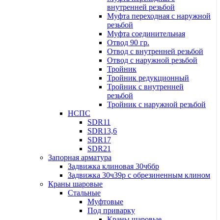
внутренней резьбой
Муфта переходная с наружной
резьбой
Муфта соединительная
Отвод 90 гр.
Отвод с внутренней резьбой
Отвод с наружной резьбой
Тройник
Тройник редукционный
Тройник с внутренней
резьбой
Тройник с наружной резьбой
НСПС
SDR11
SDR13,6
SDR17
SDR21
Запорная арматура
Задвижка клиновая 30ч6бр
Задвижка 30ч39р с обрезиненным клином
Краны шаровые
Стальные
Муфтовые
Под приварку
Краны шаровые