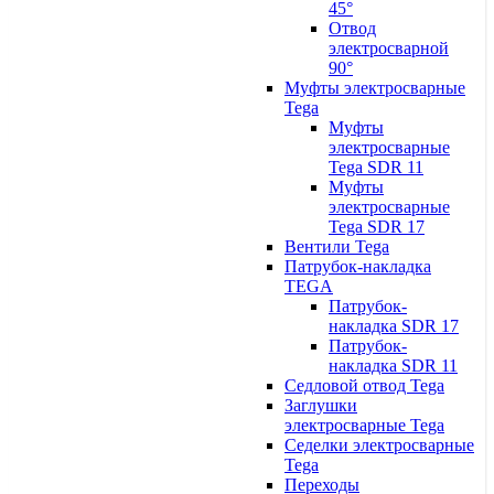
45°
Отвод
электросварной
90°
Муфты электросварные
Tega
Муфты
электросварные
Tega SDR 11
Муфты
электросварные
Tega SDR 17
Вентили Tega
Патрубок-накладка
TEGA
Патрубок-
накладка SDR 17
Патрубок-
накладка SDR 11
Седловой отвод Tega
Заглушки
электросварные Tega
Седелки электросварные
Tega
Переходы