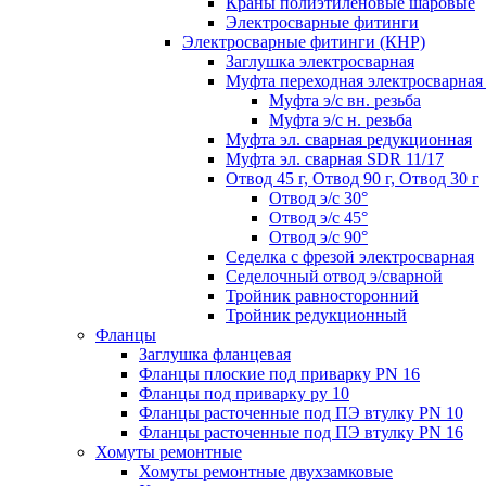
Краны полиэтиленовые шаровые
Электросварные фитинги
Электросварные фитинги (КНР)
Заглушка электросварная
Муфта переходная электросварная 
Муфта э/с вн. резьба
Муфта э/с н. резьба
Муфта эл. cварная редукционная
Муфта эл. сварная SDR 11/17
Отвод 45 г, Отвод 90 г, Отвод 30 г
Отвод э/с 30°
Отвод э/с 45°
Отвод э/с 90°
Седелка с фрезой электросварная
Седелочный отвод э/сварной
Тройник равносторонний
Тройник редукционный
Фланцы
Заглушка фланцевая
Фланцы плоские под приварку PN 16
Фланцы под приварку ру 10
Фланцы расточенные под ПЭ втулку PN 10
Фланцы расточенные под ПЭ втулку PN 16
Хомуты ремонтные
Хомуты ремонтные двухзамковые