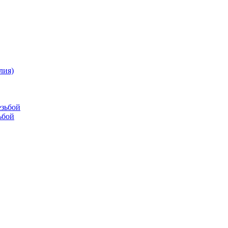
лия)
езьбой
ьбой