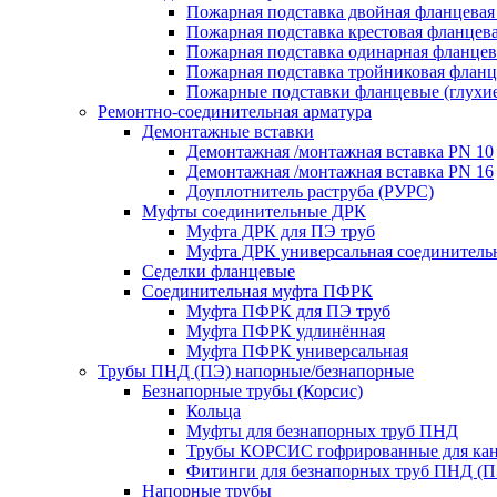
Пожарная подставка двойная фланцевая
Пожарная подставка крестовая фланцева
Пожарная подставка одинарная фланцев
Пожарная подставка тройниковая флан
Пожарные подставки фланцевые (глухи
Ремонтно-соединительная арматура
Демонтажные вставки
Демонтажная /монтажная вставка PN 10
Демонтажная /монтажная вставка PN 16
Доуплотнитель раструба (РУРС)
Муфты соединительные ДРК
Муфта ДРК для ПЭ труб
Муфта ДРК универсальная соединитель
Седелки фланцевые
Соединительная муфта ПФРК
Муфта ПФРК для ПЭ труб
Муфта ПФРК удлинённая
Муфта ПФРК универсальная
Трубы ПНД (ПЭ) напорные/безнапорные
Безнапорные трубы (Корсис)
Кольца
Муфты для безнапорных труб ПНД
Трубы КОРСИС гофрированные для ка
Фитинги для безнапорных труб ПНД (П
Напорные трубы