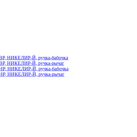
ВР, НИКЕЛИР-Й, ручка-бабочка
ВР, НИКЕЛИР-Й, ручка-рычаг
НР, НИКЕЛИР-Й, ручка-бабочка
НР, НИКЕЛИР-Й, ручка-рычаг