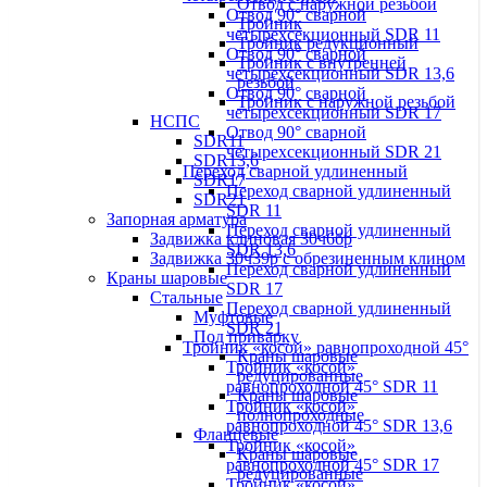
Отвод с наружной резьбой
Отвод 90° сварной
Тройник
четырехсекционный SDR 11
Тройник редукционный
Отвод 90° сварной
Тройник с внутренней
четырехсекционный SDR 13,6
резьбой
Отвод 90° сварной
Тройник с наружной резьбой
четырехсекционный SDR 17
НСПС
Отвод 90° сварной
SDR11
четырехсекционный SDR 21
SDR13,6
Переход сварной удлиненный
SDR17
Переход сварной удлиненный
SDR21
SDR 11
Запорная арматура
Переход сварной удлиненный
Задвижка клиновая 30ч6бр
SDR 13,6
Задвижка 30ч39р с обрезиненным клином
Переход сварной удлиненный
Краны шаровые
SDR 17
Стальные
Переход сварной удлиненный
Муфтовые
SDR 21
Под приварку
Тройник «косой» равнопроходной 45°
Краны шаровые
Тройник «косой»
редуцированные
равнопроходной 45° SDR 11
Краны шаровые
Тройник «косой»
полнопроходные
равнопроходной 45° SDR 13,6
Фланцевые
Тройник «косой»
Краны шаровые
равнопроходной 45° SDR 17
редуцированные
Тройник «косой»