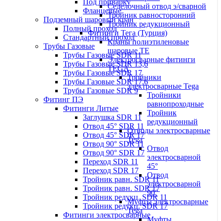
Под приварку
Седелочный отвод э/сварной
Фланцевые
Тройник равносторонний
Подземный шаровый кран
Тройник редукционный
Полный проход
Фитинги Тега (Турция)
Стандартный проход
Краны полиэтиленовые
Трубы Газовые
шаровые TE
Трубы Газовые SDR 11
Электросварные фитинги
Трубы Газовые SDR 13,6
TEGA
Трубы Газовые SDR 17
Тройники
Трубы Газовые SDR 17,6
электросварные Tega
Трубы Газовые SDR 9
Тройники
Фитинг ПЭ
равнопроходные
Фитинги Литые
Тройник
Заглушка SDR 11
редукционный
Отвод 45° SDR 11
Отводы электросварные
Отвод 45° SDR 17
Tega
Отвод 90° SDR 11
Отвод
Отвод 90° SDR 17
электросварной
Переход SDR 11
45°
Переход SDR 17
Отвод
Тройник равн. SDR 11
электросварной
Тройник равн. SDR 17
90°
Тройник редукц. SDR 11
Муфты электросварные
Тройник редукц. SDR 17
Tega
Фитинги электросварные
Муфты