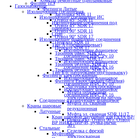
Хомуты ремонтные однозамковые
Фитинг ПЭ
Газоснабжение
Фитинги Литые
Изолирующие соединения
Заглушка SDR 11
Изолирующие соединение ИС
Отвод 45° SDR 11
Изолирующие соединения под
Отвод 45° SDR 17
приварку
Отвод 90° SDR 11
Сгон
Отвод 90° SDR 17
Изолирующие фланцевые соединения
Переход SDR 11
Тип А (трехфланцевые)
Переход SDR 17
Изолирующее фланцевое
Тройник равн. SDR 11
соединение ИФС Ру 10
Тройник равн. SDR 17
Изолирующее фланцевое
Тройник редукц. SDR 11
соединение ИФС Ру 16
Тройник редукц. SDR 17
Тип Б (с патрубками под приварку)
Фитинги электросварные
Изолирующее фланцевое
Фитинги Евростандарт (Италия)
соединение ИФС Ру 10
Заглушка электросварная
Изолирующее фланцевое
Муфта переходная
соединение ИФС Ру 16
электросварная на латунь
Соединение изолирующее фланцевое
Муфта эл. cварная
Краны шаровые
редукционная
Латунные
Муфта эл. сварная SDR 11/17
Кран шаровой латунный для ГАЗА ВР/
Отвод 45 г, Отвод 90 г, Отвод
ВР НИКЕЛИР-Й, ручка-рычаг
30 г
Стальные
Седелка с фрезой
Муфтовые
электросварная