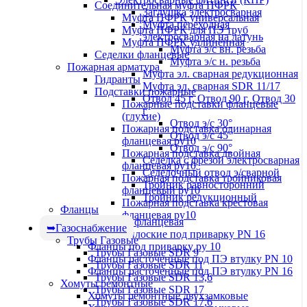
Соединительная муфта ПФРК
Заглушка электросварная
Муфта ПФРК универсальная
Муфта переходная
Муфта ПФРК для ПЭ труб
электросварная на латунь
Муфта ПФРК удлинённая
Муфта э/с вн. резьба
Седелки фланцевые
Муфта э/с н. резьба
Пожарная арматура
Муфта эл. cварная редукционная
Гидранты
Муфта эл. сварная SDR 11/17
Подставки пожарные
Отвод 45 г, Отвод 90 г, Отвод 30
Пожарные подставки фланцевые
г
(глухие)
Отвод э/с 30°
Пожарная подставка одинарная
Отвод э/с 45°
фланцевая ру10
Отвод э/с 90°
Пожарная подставка двойная
Седелка с фрезой электросварная
фланцевая ру10
Седелочный отвод э/сварной
Пожарная подставка тройниковая
Тройник равносторонний
фланцевый ру10
Тройник редукционный
Пожарная подставка крестовая
Фланцы
фланцевая ру10
Заглушка фланцевая
Газоснабжение
Фланцы плоские под приварку PN 16
Трубы Газовые
Фланцы под приварку ру 10
Трубы Газовые SDR 9
Фланцы расточенные под ПЭ втулку PN 10
Трубы Газовые SDR 11
Фланцы расточенные под ПЭ втулку PN 16
Трубы Газовые SDR 13,6
Хомуты ремонтные
Трубы Газовые SDR 17
Хомуты ремонтные двухзамковые
Трубы Газовые SDR 17,6