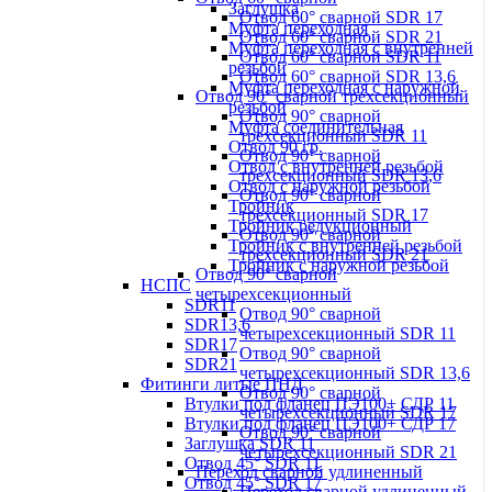
Заглушка
Отвод 60° сварной SDR 17
Муфта переходная
Отвод 60° сварной SDR 21
Муфта переходная с внутренней
Отвод 60° сварной SDR 11
резьбой
Отвод 60° сварной SDR 13,6
Муфта переходная с наружной
Отвод 90° сварной трехсекционный
резьбой
Отвод 90° сварной
Муфта соединительная
трехсекционный SDR 11
Отвод 90 гр.
Отвод 90° сварной
Отвод с внутренней резьбой
трехсекционный SDR 13,6
Отвод с наружной резьбой
Отвод 90° сварной
Тройник
трехсекционный SDR 17
Тройник редукционный
Отвод 90° сварной
Тройник с внутренней резьбой
трехсекционный SDR 21
Тройник с наружной резьбой
Отвод 90° сварной
НСПС
четырехсекционный
SDR11
Отвод 90° сварной
SDR13,6
четырехсекционный SDR 11
SDR17
Отвод 90° сварной
SDR21
четырехсекционный SDR 13,6
Фитинги литые ПНД
Отвод 90° сварной
Втулки под фланец ПЭ100+ СДР 11
четырехсекционный SDR 17
Втулки под фланец ПЭ100+ СДР 17
Отвод 90° сварной
Заглушка SDR 11
четырехсекционный SDR 21
Отвод 45° SDR 11
Переход сварной удлиненный
Отвод 45° SDR 17
Переход сварной удлиненный