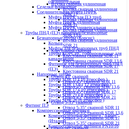
соединительная
Втулка сварная удлиненная
Седелки фланцевые
Втулка сварная удлиненная
Соединительная муфта ПФРК
SDR 17
Муфта ПФРК для ПЭ труб
Втулка сварная удлиненная
Муфта ПФРК удлинённая
SDR 11
Муфта ПФРК универсальная
Втулка сварная удлиненная
Трубы ПНД (ПЭ) напорные/безнапорные
SDR 13,6
Безнапорные трубы (Корсис)
Втулка сварная удлиненная
Кольца
SDR 21
Муфты для безнапорных труб ПНД
Крестовина сварная
Трубы КОРСИС гофрированные для
Крестовина сварная SDR 11
канализации
Крестовина сварная SDR 13,6
Фитинги для безнапорных труб ПНД
Крестовина сварная SDR 17
(ПЭ)
Крестовина сварная SDR 21
Напорные трубы
Отвод 45° сварной
Трубы SDR 11 ( 16 атмосфер )
Отвод 45° сварной SDR 11
Трубы SDR 13,6 ( 12 атмосфер )
Отвод 45° сварной SDR 13,6
Трубы SDR 17 ( 10 атмосфер )
Отвод 45° сварной SDR 17
Трубы SDR 21 ( 8 атмосфер )
Отвод 45° сварной SDR 21
Трубы SDR 26 (6 атмосфер )
Отвод 5-35° сварной
Фитинг ПЭ
Отвод 5-35° сварной SDR 11
Компрессионные фитинги
Отвод 5-35° сварной SDR 13,6
Компрессионные фитинги "Astore"
Отвод 5-35° сварной SDR 17
(Италия)
Отвод 5-35° сварной SDR 21
Компрессионные фитинги PN10/16
Отвод 60° сварной