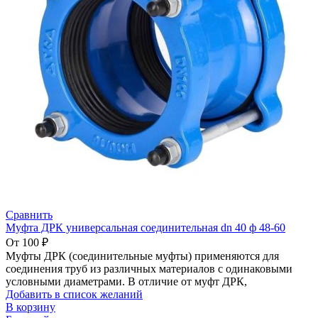
0
элемент
0
₽
Сравнить
Муфта ДРК универсальная соединительная dn 40 ф 48-60
От
100
₽
Муфты ДРК (соединительные муфты) применяются для
соединения труб из различных материалов с одинаковыми
условными диаметрами. В отличие от муфт ДРК,
Добавить в список желаний
В корзину