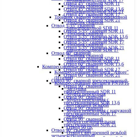
неравнопроходной SDR 17
Отвод 45° сварной SDR 11
Тройник сварной
Отвод 45° сварной SDR 13,6
неравнопроходной SDR 21
Отвод 45° сварной SDR 17
Тройник сварной равнопроходной
Отвод 45° сварной SDR 21
Тройник сварной
Отвод 5-35° сварной
равнопроходной SDR 11
Отвод 5-35° сварной SDR 11
Тройник сварной
Отвод 5-35° сварной SDR 13,6
равнопроходной SDR 13,6
Отвод 5-35° сварной SDR 17
Тройник сварной
Отвод 5-35° сварной SDR 21
равнопроходной SDR 17
Отвод 60° сварной
Тройник сварной
Отвод 60° сварной SDR 11
равнопроходной SDR 21
Отвод 60° сварной SDR 13,6
Компрессионные фитинги
Отвод 60° сварной SDR 17
Компрессионные фитинги "Astore"
Отвод 60° сварной SDR 21
(Италия)
Отвод 90° сварной трехсекционный
Компрессионные фитинги PN10/16
Отвод 90° сварной
Заглушка
трехсекционный SDR 11
Муфта переходная
Отвод 90° сварной
Муфта переходная с
трехсекционный SDR 13,6
внутренней резьбой
Отвод 90° сварной
Муфта переходная с наружной
трехсекционный SDR 17
резьбой
Отвод 90° сварной
Муфта соединительная
трехсекционный SDR 21
Отвод 90 гр.
Отвод 90° сварной
Отвод с внутренней резьбой
четырехсекционный