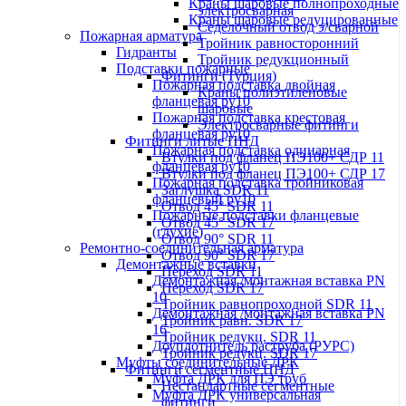
Краны шаровые полнопроходные
электросварная
Краны шаровые редуцированные
Седелочный отвод э/сварной
Пожарная арматура
Тройник равносторонний
Гидранты
Тройник редукционный
Подставки пожарные
Фитинги (Турция)
Пожарная подставка двойная
Краны полиэтиленовые
фланцевая ру10
шаровые
Пожарная подставка крестовая
Электросварные фитинги
фланцевая ру10
Фитинги литые ПНД
Пожарная подставка одинарная
Втулки под фланец ПЭ100+ СДР 11
фланцевая ру10
Втулки под фланец ПЭ100+ СДР 17
Пожарная подставка тройниковая
Заглушка SDR 11
фланцевый ру10
Отвод 45° SDR 11
Пожарные подставки фланцевые
Отвод 45° SDR 17
(глухие)
Отвод 90° SDR 11
Ремонтно-соединительная арматура
Отвод 90° SDR 17
Демонтажные вставки
Переход SDR 11
Демонтажная /монтажная вставка PN
Переход SDR 17
10
Тройник равнопроходной SDR 11
Демонтажная /монтажная вставка PN
Тройник равн. SDR 17
16
Тройник редукц. SDR 11
Доуплотнитель раструба (РУРС)
Тройник редукц. SDR 17
Муфты соединительные ДРК
Фитинги сегментные ПНД
Муфта ДРК для ПЭ труб
Нестандартные сегментные
Муфта ДРК универсальная
фитинги