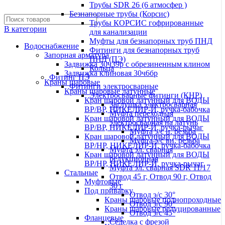
Трубы SDR 26 (6 атмосфер )
Безнапорные трубы (Корсис)
Трубы КОРСИС гофрированные
В категории
для канализации
Муфты для безнапорных труб ПНД
Водоснабжение
Фитинги для безнапорных труб
Запорная арматура
ПНД (ПЭ)
Задвижка 30ч39р с обрезиненным клином
Кольца
Задвижка клиновая 30ч6бр
Фитинг ПЭ
Краны шаровые
Фитинги электросварные
Краны шаровые латунные
Электросварные фитинги (КНР)
Кран шаровой латунный для ВОДЫ
Заглушка электросварная
ВР/ВР, НИКЕЛИР-Й, ручка-бабочка
Муфта переходная
Кран шаровой латунный для ВОДЫ
электросварная на латунь
ВР/ВР, НИКЕЛИР-Й, ручка-рычаг
Муфта э/с н. резьба
Кран шаровой латунный для ВОДЫ
Муфта э/с вн. резьба
ВР/НР, НИКЕЛИР-Й, ручка-бабочка
Муфта эл. cварная
Кран шаровой латунный для ВОДЫ
редукционная
ВР/НР, НИКЕЛИР-Й, ручка-рычаг
Муфта эл. сварная SDR 11/17
Стальные
Отвод 45 г, Отвод 90 г, Отвод
Муфтовые
30 г
Под приварку
Отвод э/с 30°
Краны шаровые полнопроходные
Отвод э/с 90°
Краны шаровые редуцированные
Отвод э/с 45°
Фланцевые
Седелка с фрезой