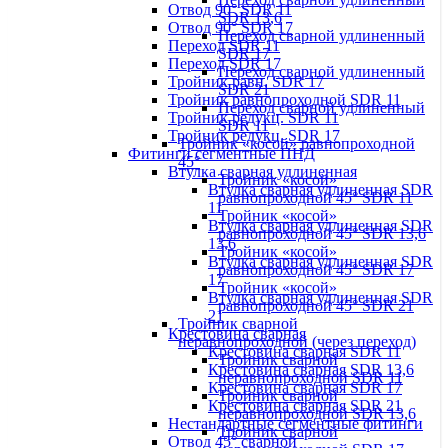
Отвод 90° SDR 11
SDR 13,6
Отвод 90° SDR 17
Переход сварной удлиненный
Переход SDR 11
SDR 17
Переход SDR 17
Переход сварной удлиненный
Тройник равн. SDR 17
SDR 21
Тройник равнопроходной SDR 11
Переход сварной удлиненный
Тройник редукц. SDR 11
SDR 11
Тройник редукц. SDR 17
Тройник «косой» равнопроходной
Фитинги сегментные ПНД
45°
Втулка сварная удлиненная
Тройник «косой»
Втулка сварная удлиненная SDR
равнопроходной 45° SDR 11
11
Тройник «косой»
Втулка сварная удлиненная SDR
равнопроходной 45° SDR 13,6
13,6
Тройник «косой»
Втулка сварная удлиненная SDR
равнопроходной 45° SDR 17
17
Тройник «косой»
Втулка сварная удлиненная SDR
равнопроходной 45° SDR 21
21
Тройник сварной
Крестовина сварная
неравнопроходной (через переход)
Крестовина сварная SDR 11
Тройник сварной
Крестовина сварная SDR 13,6
неравнопроходной SDR 11
Крестовина сварная SDR 17
Тройник сварной
Крестовина сварная SDR 21
неравнопроходной SDR 13,6
Нестандартные сегментные фитинги
Тройник сварной
Отвод 45° сварной