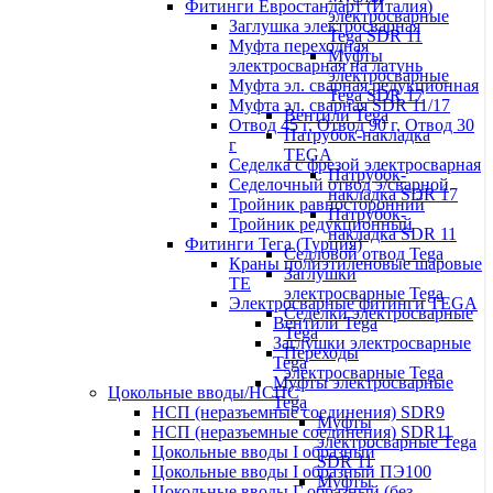
Фитинги Евростандарт (Италия)
электросварные
Заглушка электросварная
Tega SDR 11
Муфта переходная
Муфты
электросварная на латунь
электросварные
Муфта эл. cварная редукционная
Tega SDR 17
Муфта эл. сварная SDR 11/17
Вентили Tega
Отвод 45 г, Отвод 90 г, Отвод 30
Патрубок-накладка
г
TEGA
Седелка с фрезой электросварная
Патрубок-
Седелочный отвод э/сварной
накладка SDR 17
Тройник равносторонний
Патрубок-
Тройник редукционный
накладка SDR 11
Фитинги Тега (Турция)
Седловой отвод Tega
Краны полиэтиленовые шаровые
Заглушки
TE
электросварные Tega
Электросварные фитинги TEGA
Седелки электросварные
Вентили Tega
Tega
Заглушки электросварные
Переходы
Tega
электросварные Tega
Муфты электросварные
Цокольные вводы/НСПС
Tega
НСП (неразъемные соединения) SDR9
Муфты
НСП (неразъемные соединения) SDR11
электросварные Tega
Цокольные вводы I образный
SDR 11
Цокольные вводы I образный ПЭ100
Муфты
Цокольные вводы Г образный (без