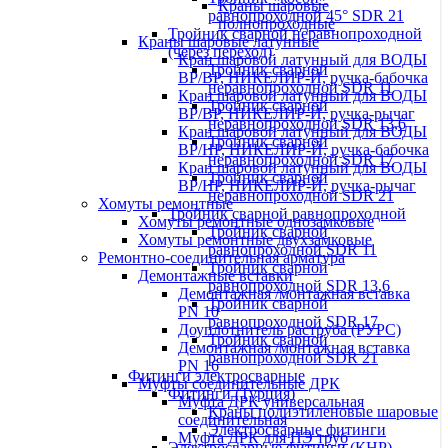
Краны шаровые
равнопроходной 45° SDR 21
полнопроходные
Тройник сварной неравнопроходной
Краны шаровые латунные
(через переход)
Кран шаровой латунный для ВОДЫ
Тройник сварной
ВР/ВР, НИКЕЛИР-Й, ручка-бабочка
неравнопроходной SDR 11
Кран шаровой латунный для ВОДЫ
Тройник сварной
ВР/ВР, НИКЕЛИР-Й, ручка-рычаг
неравнопроходной SDR 13,6
Кран шаровой латунный для ВОДЫ
Тройник сварной
ВР/НР, НИКЕЛИР-Й, ручка-бабочка
неравнопроходной SDR 17
Кран шаровой латунный для ВОДЫ
Тройник сварной
ВР/НР, НИКЕЛИР-Й, ручка-рычаг
неравнопроходной SDR 21
Хомуты ремонтные
Тройник сварной равнопроходной
Хомуты ремонтные однозамковые
Тройник сварной
Хомуты ремонтные двухзамковые
равнопроходной SDR 11
Ремонтно-соединительная арматура
Тройник сварной
Демонтажные вставки
равнопроходной SDR 13,6
Демонтажная /монтажная вставка
Тройник сварной
PN 10
равнопроходной SDR 17
Доуплотнитель раструба (РУРС)
Тройник сварной
Демонтажная /монтажная вставка
равнопроходной SDR 21
PN 16
Фитинги электросварные
Муфты соединительные ДРК
Фитинги (Турция)
Муфта ДРК универсальная
Краны полиэтиленовые шаровые
соединительная
Электросварные фитинги
Муфта ДРК для ПЭ труб
Электросварные фитинги (КНР)