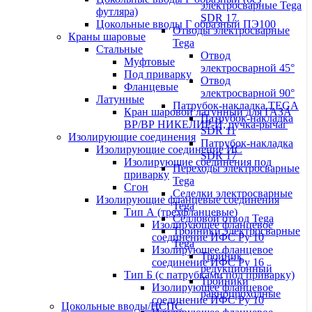
электросварные Tega
футляра)
SDR 17
Цокольные вводы Г образный ПЭ100
Отводы электросварные
Краны шаровые
Tega
Стальные
Отвод
Муфтовые
электросварной 45°
Под приварку
Отвод
Фланцевые
электросварной 90°
Латунные
Патрубок-накладка TEGA
Кран шаровой латунный для ГАЗА
Патрубок-накладка
ВР/ВР НИКЕЛИР-Й, ручка-рычаг
SDR 11
Изолирующие соединения
Патрубок-накладка
Изолирующие соединение ИС
SDR 17
Изолирующие соединения под
Переходы электросварные
приварку
Tega
Сгон
Седелки электросварные
Изолирующие фланцевые соединения
Tega
Тип А (трехфланцевые)
Седловой отвод Tega
Изолирующее фланцевое
Тройники электросварные
соединение ИФС Ру 10
Tega
Изолирующее фланцевое
Тройник
соединение ИФС Ру 16
редукционный
Тип Б (с патрубками под приварку)
Тройники
Изолирующее фланцевое
равнопроходные
соединение ИФС Ру 10
Цокольные вводы/НСПС