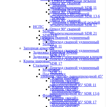
Отвод с наружной резьбой
Отвод 90° сварной
Тройник
четырехсекционный SDR 11
Тройник редукционный
Отвод 90° сварной
Тройник с внутренней
четырехсекционный SDR 13,6
резьбой
Отвод 90° сварной
Тройник с наружной резьбой
четырехсекционный SDR 17
НСПС
Отвод 90° сварной
SDR11
четырехсекционный SDR 21
SDR13,6
Переход сварной удлиненный
SDR17
Переход сварной удлиненный
SDR21
SDR 11
Запорная арматура
Переход сварной удлиненный
Задвижка клиновая 30ч6бр
SDR 13,6
Задвижка 30ч39р с обрезиненным клином
Переход сварной удлиненный
Краны шаровые
SDR 17
Стальные
Переход сварной удлиненный
Муфтовые
SDR 21
Под приварку
Тройник «косой» равнопроходной 45°
Краны шаровые
Тройник «косой»
редуцированные
равнопроходной 45° SDR 11
Краны шаровые
Тройник «косой»
полнопроходные
равнопроходной 45° SDR 13,6
Фланцевые
Тройник «косой»
Краны шаровые
равнопроходной 45° SDR 17
редуцированные
Тройник «косой»