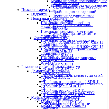
Краны шаровые полнопроходные
электросварная
Краны шаровые редуцированные
Седелочный отвод э/сварной
Пожарная арматура
Тройник равносторонний
Гидранты
Тройник редукционный
Подставки пожарные
Фитинги (Турция)
Пожарная подставка двойная
Краны полиэтиленовые
фланцевая ру10
шаровые
Пожарная подставка крестовая
Электросварные фитинги
фланцевая ру10
Фитинги литые ПНД
Пожарная подставка одинарная
Втулки под фланец ПЭ100+ СДР 11
фланцевая ру10
Втулки под фланец ПЭ100+ СДР 17
Пожарная подставка тройниковая
Заглушка SDR 11
фланцевый ру10
Отвод 45° SDR 11
Пожарные подставки фланцевые
Отвод 45° SDR 17
(глухие)
Отвод 90° SDR 11
Ремонтно-соединительная арматура
Отвод 90° SDR 17
Демонтажные вставки
Переход SDR 11
Демонтажная /монтажная вставка PN
Переход SDR 17
10
Тройник равнопроходной SDR 11
Демонтажная /монтажная вставка PN
Тройник равн. SDR 17
16
Тройник редукц. SDR 11
Доуплотнитель раструба (РУРС)
Тройник редукц. SDR 17
Муфты соединительные ДРК
Фитинги сегментные ПНД
Муфта ДРК для ПЭ труб
Нестандартные сегментные
Муфта ДРК универсальная
фитинги