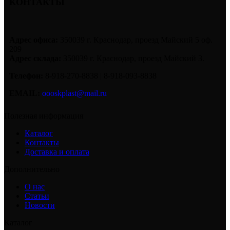
КОНТАКТЫ
Адрес офиса:
350039 г. Краснодар, проезд Майский 5 оф.
209
Адрес склада:
350039 г. Краснодар, проезд Майский 3.
Телефон:
8-918-270-8838 | 8-918-093-8838
EMAIL:
oooskplast@mail.ru
Полезная информация
Каталог
Контакты
Доставка и оплата
Дополнительно
О нас
Статьи
Новости
Каталог