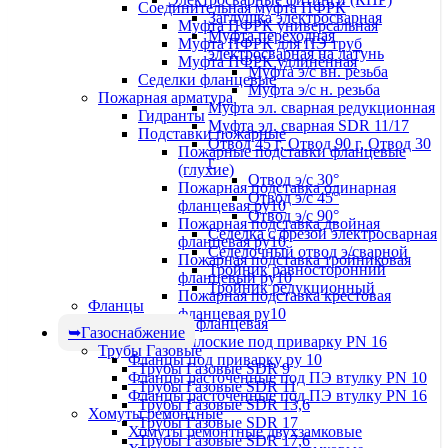
Соединительная муфта ПФРК
Заглушка электросварная
Муфта ПФРК универсальная
Муфта переходная
Муфта ПФРК для ПЭ труб
электросварная на латунь
Муфта ПФРК удлинённая
Муфта э/с вн. резьба
Седелки фланцевые
Муфта э/с н. резьба
Пожарная арматура
Муфта эл. cварная редукционная
Гидранты
Муфта эл. сварная SDR 11/17
Подставки пожарные
Отвод 45 г, Отвод 90 г, Отвод 30
Пожарные подставки фланцевые
г
(глухие)
Отвод э/с 30°
Пожарная подставка одинарная
Отвод э/с 45°
фланцевая ру10
Отвод э/с 90°
Пожарная подставка двойная
Седелка с фрезой электросварная
фланцевая ру10
Седелочный отвод э/сварной
Пожарная подставка тройниковая
Тройник равносторонний
фланцевый ру10
Тройник редукционный
Пожарная подставка крестовая
Фланцы
фланцевая ру10
Заглушка фланцевая
Газоснабжение
Фланцы плоские под приварку PN 16
Трубы Газовые
Фланцы под приварку ру 10
Трубы Газовые SDR 9
Фланцы расточенные под ПЭ втулку PN 10
Трубы Газовые SDR 11
Фланцы расточенные под ПЭ втулку PN 16
Трубы Газовые SDR 13,6
Хомуты ремонтные
Трубы Газовые SDR 17
Хомуты ремонтные двухзамковые
Трубы Газовые SDR 17,6