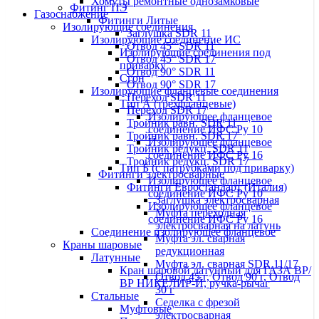
Хомуты ремонтные однозамковые
Фитинг ПЭ
Газоснабжение
Фитинги Литые
Изолирующие соединения
Заглушка SDR 11
Изолирующие соединение ИС
Отвод 45° SDR 11
Изолирующие соединения под
Отвод 45° SDR 17
приварку
Отвод 90° SDR 11
Сгон
Отвод 90° SDR 17
Изолирующие фланцевые соединения
Переход SDR 11
Тип А (трехфланцевые)
Переход SDR 17
Изолирующее фланцевое
Тройник равн. SDR 11
соединение ИФС Ру 10
Тройник равн. SDR 17
Изолирующее фланцевое
Тройник редукц. SDR 11
соединение ИФС Ру 16
Тройник редукц. SDR 17
Тип Б (с патрубками под приварку)
Фитинги электросварные
Изолирующее фланцевое
Фитинги Евростандарт (Италия)
соединение ИФС Ру 10
Заглушка электросварная
Изолирующее фланцевое
Муфта переходная
соединение ИФС Ру 16
электросварная на латунь
Соединение изолирующее фланцевое
Муфта эл. cварная
Краны шаровые
редукционная
Латунные
Муфта эл. сварная SDR 11/17
Кран шаровой латунный для ГАЗА ВР/
Отвод 45 г, Отвод 90 г, Отвод
ВР НИКЕЛИР-Й, ручка-рычаг
30 г
Стальные
Седелка с фрезой
Муфтовые
электросварная