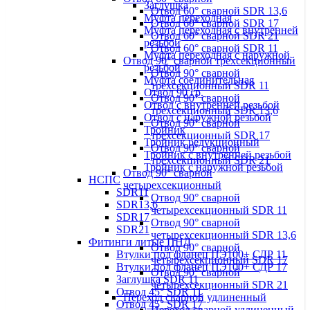
Заглушка
Отвод 60° сварной SDR 13,6
Муфта переходная
Отвод 60° сварной SDR 17
Муфта переходная с внутренней
Отвод 60° сварной SDR 21
резьбой
Отвод 60° сварной SDR 11
Муфта переходная с наружной
Отвод 90° сварной трехсекционный
резьбой
Отвод 90° сварной
Муфта соединительная
трехсекционный SDR 11
Отвод 90 гр.
Отвод 90° сварной
Отвод с внутренней резьбой
трехсекционный SDR 13,6
Отвод с наружной резьбой
Отвод 90° сварной
Тройник
трехсекционный SDR 17
Тройник редукционный
Отвод 90° сварной
Тройник с внутренней резьбой
трехсекционный SDR 21
Тройник с наружной резьбой
Отвод 90° сварной
НСПС
четырехсекционный
SDR11
Отвод 90° сварной
SDR13,6
четырехсекционный SDR 11
SDR17
Отвод 90° сварной
SDR21
четырехсекционный SDR 13,6
Фитинги литые ПНД
Отвод 90° сварной
Втулки под фланец ПЭ100+ СДР 11
четырехсекционный SDR 17
Втулки под фланец ПЭ100+ СДР 17
Отвод 90° сварной
Заглушка SDR 11
четырехсекционный SDR 21
Отвод 45° SDR 11
Переход сварной удлиненный
Отвод 45° SDR 17
Переход сварной удлиненный