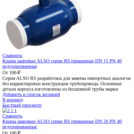
0
элемент
0
₽
Сравнить
Краны шаровые ALSO серии RS приварные DN 15 PN 40
редуцированные
От
100
₽
Серия ALSO RS разработана для замены импортных аналогов
без корректировки конструкции трубопровода. Основные
детали корпуса изготовлены из бесшовной трубы марки
Добавить в список желаний
В корзину
Быстрый просмотр
Сравнить
Краны шаровые ALSO серии RS приварные DN 20 PN 40
редуцированные
От
100
₽