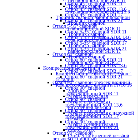
неравнопроходной SDR 11
Отвод 45° сварной SDR 11
Тройник сварной
Отвод 45° сварной SDR 13,6
неравнопроходной SDR 13,6
Отвод 45° сварной SDR 17
Тройник сварной равнопроходной
Отвод 45° сварной SDR 21
Тройник сварной
Отвод 5-35° сварной
равнопроходной SDR 11
Отвод 5-35° сварной SDR 11
Тройник сварной
Отвод 5-35° сварной SDR 13,6
равнопроходной SDR 13,6
Отвод 5-35° сварной SDR 17
Тройник сварной
Отвод 5-35° сварной SDR 21
равнопроходной SDR 17
Отвод 60° сварной
Тройник сварной
Отвод 60° сварной SDR 11
равнопроходной SDR 21
Отвод 60° сварной SDR 13,6
Компрессионные фитинги
Отвод 60° сварной SDR 17
Компрессионные фитинги "Astore"
Отвод 60° сварной SDR 21
(Италия)
Отвод 90° сварной трехсекционный
Компрессионные фитинги PN10/16
Отвод 90° сварной
Заглушка
трехсекционный SDR 11
Муфта переходная
Отвод 90° сварной
Муфта переходная с
трехсекционный SDR 13,6
внутренней резьбой
Отвод 90° сварной
Муфта переходная с наружной
трехсекционный SDR 17
резьбой
Отвод 90° сварной
Муфта соединительная
трехсекционный SDR 21
Отвод 90 гр.
Отвод 90° сварной
Отвод с внутренней резьбой
четырехсекционный