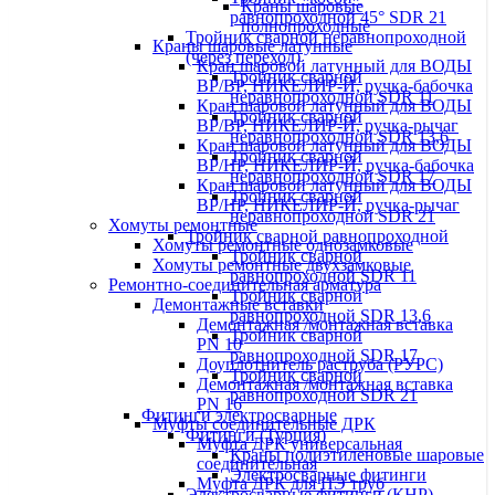
Краны шаровые
равнопроходной 45° SDR 21
полнопроходные
Тройник сварной неравнопроходной
Краны шаровые латунные
(через переход)
Кран шаровой латунный для ВОДЫ
Тройник сварной
ВР/ВР, НИКЕЛИР-Й, ручка-бабочка
неравнопроходной SDR 11
Кран шаровой латунный для ВОДЫ
Тройник сварной
ВР/ВР, НИКЕЛИР-Й, ручка-рычаг
неравнопроходной SDR 13,6
Кран шаровой латунный для ВОДЫ
Тройник сварной
ВР/НР, НИКЕЛИР-Й, ручка-бабочка
неравнопроходной SDR 17
Кран шаровой латунный для ВОДЫ
Тройник сварной
ВР/НР, НИКЕЛИР-Й, ручка-рычаг
неравнопроходной SDR 21
Хомуты ремонтные
Тройник сварной равнопроходной
Хомуты ремонтные однозамковые
Тройник сварной
Хомуты ремонтные двухзамковые
равнопроходной SDR 11
Ремонтно-соединительная арматура
Тройник сварной
Демонтажные вставки
равнопроходной SDR 13,6
Демонтажная /монтажная вставка
Тройник сварной
PN 10
равнопроходной SDR 17
Доуплотнитель раструба (РУРС)
Тройник сварной
Демонтажная /монтажная вставка
равнопроходной SDR 21
PN 16
Фитинги электросварные
Муфты соединительные ДРК
Фитинги (Турция)
Муфта ДРК универсальная
Краны полиэтиленовые шаровые
соединительная
Электросварные фитинги
Муфта ДРК для ПЭ труб
Электросварные фитинги (КНР)