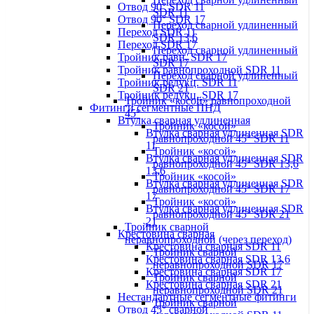
Отвод 90° SDR 11
SDR 11
Отвод 90° SDR 17
Переход сварной удлиненный
Переход SDR 11
SDR 13,6
Переход SDR 17
Переход сварной удлиненный
Тройник равн. SDR 17
SDR 17
Тройник равнопроходной SDR 11
Переход сварной удлиненный
Тройник редукц. SDR 11
SDR 21
Тройник редукц. SDR 17
Тройник «косой» равнопроходной
Фитинги сегментные ПНД
45°
Втулка сварная удлиненная
Тройник «косой»
Втулка сварная удлиненная SDR
равнопроходной 45° SDR 11
11
Тройник «косой»
Втулка сварная удлиненная SDR
равнопроходной 45° SDR 13,6
13,6
Тройник «косой»
Втулка сварная удлиненная SDR
равнопроходной 45° SDR 17
17
Тройник «косой»
Втулка сварная удлиненная SDR
равнопроходной 45° SDR 21
21
Тройник сварной
Крестовина сварная
неравнопроходной (через переход)
Крестовина сварная SDR 11
Тройник сварной
Крестовина сварная SDR 13,6
неравнопроходной SDR 17
Крестовина сварная SDR 17
Тройник сварной
Крестовина сварная SDR 21
неравнопроходной SDR 21
Нестандартные сегментные фитинги
Тройник сварной
Отвод 45° сварной