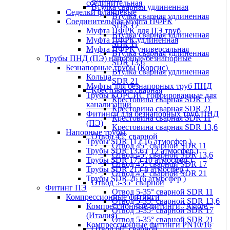
соединительная
Втулка сварная удлиненная
Седелки фланцевые
Втулка сварная удлиненная
Соединительная муфта ПФРК
SDR 17
Муфта ПФРК для ПЭ труб
Втулка сварная удлиненная
Муфта ПФРК удлинённая
SDR 11
Муфта ПФРК универсальная
Втулка сварная удлиненная
Трубы ПНД (ПЭ) напорные/безнапорные
SDR 13,6
Безнапорные трубы (Корсис)
Втулка сварная удлиненная
Кольца
SDR 21
Муфты для безнапорных труб ПНД
Крестовина сварная
Трубы КОРСИС гофрированные для
Крестовина сварная SDR 17
канализации
Крестовина сварная SDR 21
Фитинги для безнапорных труб ПНД
Крестовина сварная SDR 11
(ПЭ)
Крестовина сварная SDR 13,6
Напорные трубы
Отвод 45° сварной
Трубы SDR 11 ( 16 атмосфер )
Отвод 45° сварной SDR 11
Трубы SDR 13,6 ( 12 атмосфер )
Отвод 45° сварной SDR 13,6
Трубы SDR 17 ( 10 атмосфер )
Отвод 45° сварной SDR 17
Трубы SDR 21 ( 8 атмосфер )
Отвод 45° сварной SDR 21
Трубы SDR 26 (6 атмосфер )
Отвод 5-35° сварной
Фитинг ПЭ
Отвод 5-35° сварной SDR 11
Компрессионные фитинги
Отвод 5-35° сварной SDR 13,6
Компрессионные фитинги "Astore"
Отвод 5-35° сварной SDR 17
(Италия)
Отвод 5-35° сварной SDR 21
Компрессионные фитинги PN10/16
Отвод 60° сварной