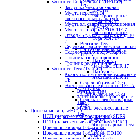
Фитинги Евростандарт (Италия)
Tega
Заглушка электросварная
Муфты
Муфта переходная
электросварные
электросварная на латунь
Tega SDR 11
Муфта эл. cварная редукционная
Муфты
Муфта эл. сварная SDR 11/17
электросварные
Отвод 45 г, Отвод 90 г, Отвод 30
Tega SDR 17
г
Вентили Tega
Седелка с фрезой электросварная
Патрубок-накладка
Седелочный отвод э/сварной
TEGA
Тройник равносторонний
Патрубок-
Тройник редукционный
накладка SDR 17
Фитинги Тега (Турция)
Патрубок-
Краны полиэтиленовые шаровые
накладка SDR 11
TE
Седловой отвод Tega
Электросварные фитинги TEGA
Заглушки
Вентили Tega
электросварные Tega
Заглушки электросварные
Седелки электросварные
Tega
Tega
Муфты электросварные
Цокольные вводы/НСПС
Tega
НСП (неразъемные соединения) SDR9
Муфты
НСП (неразъемные соединения) SDR11
электросварные Tega
Цокольные вводы I образный
SDR 11
Цокольные вводы I образный ПЭ100
Муфты
Цокольные вводы Г образный (без