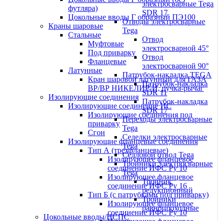
электросварные Tega
футляра)
SDR 17
Цокольные вводы Г образный ПЭ100
Отводы электросварные
Краны шаровые
Tega
Стальные
Отвод
Муфтовые
электросварной 45°
Под приварку
Отвод
Фланцевые
электросварной 90°
Латунные
Патрубок-накладка TEGA
Кран шаровой латунный для ГАЗА
Патрубок-накладка
ВР/ВР НИКЕЛИР-Й, ручка-рычаг
SDR 11
Изолирующие соединения
Патрубок-накладка
Изолирующие соединение ИС
SDR 17
Изолирующие соединения под
Переходы электросварные
приварку
Tega
Сгон
Седелки электросварные
Изолирующие фланцевые соединения
Tega
Тип А (трехфланцевые)
Седловой отвод Tega
Изолирующее фланцевое
Тройники электросварные
соединение ИФС Ру 10
Tega
Изолирующее фланцевое
Тройник
соединение ИФС Ру 16
редукционный
Тип Б (с патрубками под приварку)
Тройники
Изолирующее фланцевое
равнопроходные
соединение ИФС Ру 10
Цокольные вводы/НСПС