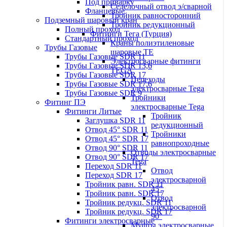
Под приварку
Седелочный отвод э/сварной
Фланцевые
Тройник равносторонний
Подземный шаровый кран
Тройник редукционный
Полный проход
Фитинги Тега (Турция)
Стандартный проход
Краны полиэтиленовые
Трубы Газовые
шаровые TE
Трубы Газовые SDR 11
Электросварные фитинги
Трубы Газовые SDR 13,6
TEGA
Трубы Газовые SDR 17
Переходы
Трубы Газовые SDR 17,6
электросварные Tega
Трубы Газовые SDR 9
Тройники
Фитинг ПЭ
электросварные Tega
Фитинги Литые
Тройник
Заглушка SDR 11
редукционный
Отвод 45° SDR 11
Тройники
Отвод 45° SDR 17
равнопроходные
Отвод 90° SDR 11
Отводы электросварные
Отвод 90° SDR 17
Tega
Переход SDR 11
Отвод
Переход SDR 17
электросварной
Тройник равн. SDR 11
45°
Тройник равн. SDR 17
Отвод
Тройник редукц. SDR 11
электросварной
Тройник редукц. SDR 17
90°
Фитинги электросварные
Муфты электросварные