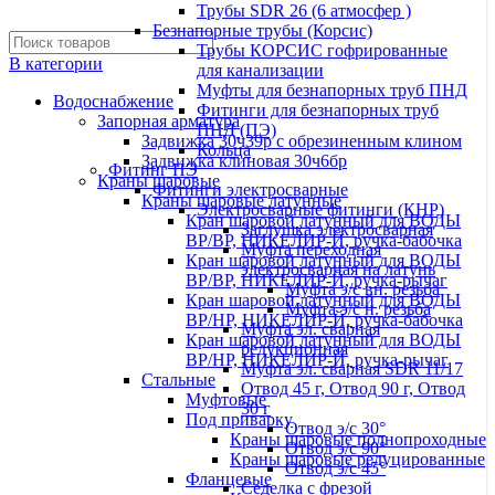
Трубы SDR 26 (6 атмосфер )
Безнапорные трубы (Корсис)
Трубы КОРСИС гофрированные
В категории
для канализации
Муфты для безнапорных труб ПНД
Водоснабжение
Фитинги для безнапорных труб
Запорная арматура
ПНД (ПЭ)
Задвижка 30ч39р с обрезиненным клином
Кольца
Задвижка клиновая 30ч6бр
Фитинг ПЭ
Краны шаровые
Фитинги электросварные
Краны шаровые латунные
Электросварные фитинги (КНР)
Кран шаровой латунный для ВОДЫ
Заглушка электросварная
ВР/ВР, НИКЕЛИР-Й, ручка-бабочка
Муфта переходная
Кран шаровой латунный для ВОДЫ
электросварная на латунь
ВР/ВР, НИКЕЛИР-Й, ручка-рычаг
Муфта э/с вн. резьба
Кран шаровой латунный для ВОДЫ
Муфта э/с н. резьба
ВР/НР, НИКЕЛИР-Й, ручка-бабочка
Муфта эл. cварная
Кран шаровой латунный для ВОДЫ
редукционная
ВР/НР, НИКЕЛИР-Й, ручка-рычаг
Муфта эл. сварная SDR 11/17
Стальные
Отвод 45 г, Отвод 90 г, Отвод
Муфтовые
30 г
Под приварку
Отвод э/с 30°
Краны шаровые полнопроходные
Отвод э/с 90°
Краны шаровые редуцированные
Отвод э/с 45°
Фланцевые
Седелка с фрезой