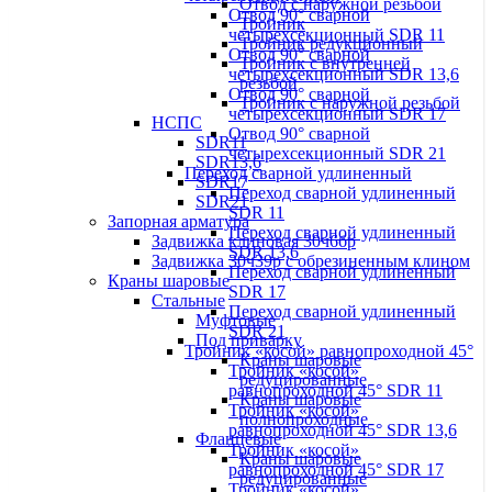
Отвод с наружной резьбой
Отвод 90° сварной
Тройник
четырехсекционный SDR 11
Тройник редукционный
Отвод 90° сварной
Тройник с внутренней
четырехсекционный SDR 13,6
резьбой
Отвод 90° сварной
Тройник с наружной резьбой
четырехсекционный SDR 17
НСПС
Отвод 90° сварной
SDR11
четырехсекционный SDR 21
SDR13,6
Переход сварной удлиненный
SDR17
Переход сварной удлиненный
SDR21
SDR 11
Запорная арматура
Переход сварной удлиненный
Задвижка клиновая 30ч6бр
SDR 13,6
Задвижка 30ч39р с обрезиненным клином
Переход сварной удлиненный
Краны шаровые
SDR 17
Стальные
Переход сварной удлиненный
Муфтовые
SDR 21
Под приварку
Тройник «косой» равнопроходной 45°
Краны шаровые
Тройник «косой»
редуцированные
равнопроходной 45° SDR 11
Краны шаровые
Тройник «косой»
полнопроходные
равнопроходной 45° SDR 13,6
Фланцевые
Тройник «косой»
Краны шаровые
равнопроходной 45° SDR 17
редуцированные
Тройник «косой»