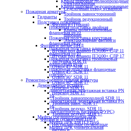
Краны шаровые полнопроходные
электросварная
Краны шаровые редуцированные
Седелочный отвод э/сварной
Пожарная арматура
Тройник равносторонний
Гидранты
Тройник редукционный
Подставки пожарные
Фитинги (Турция)
Пожарная подставка двойная
Краны полиэтиленовые
фланцевая ру10
шаровые
Пожарная подставка крестовая
Электросварные фитинги
фланцевая ру10
Фитинги литые ПНД
Пожарная подставка одинарная
Втулки под фланец ПЭ100+ СДР 11
фланцевая ру10
Втулки под фланец ПЭ100+ СДР 17
Пожарная подставка тройниковая
Заглушка SDR 11
фланцевый ру10
Отвод 45° SDR 11
Пожарные подставки фланцевые
Отвод 45° SDR 17
(глухие)
Отвод 90° SDR 11
Ремонтно-соединительная арматура
Отвод 90° SDR 17
Демонтажные вставки
Переход SDR 11
Демонтажная /монтажная вставка PN
Переход SDR 17
10
Тройник равнопроходной SDR 11
Демонтажная /монтажная вставка PN
Тройник равн. SDR 17
16
Тройник редукц. SDR 11
Доуплотнитель раструба (РУРС)
Тройник редукц. SDR 17
Муфты соединительные ДРК
Фитинги сегментные ПНД
Муфта ДРК для ПЭ труб
Нестандартные сегментные
Муфта ДРК универсальная
фитинги