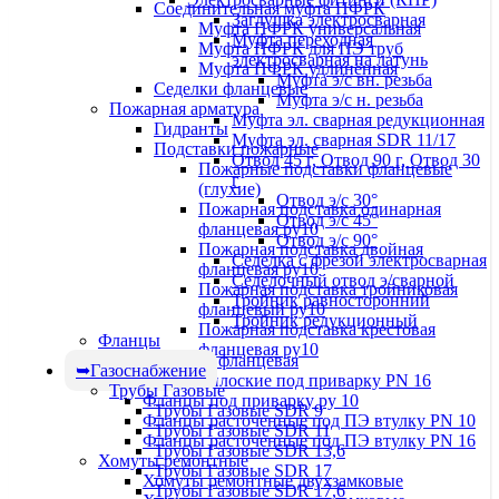
Соединительная муфта ПФРК
Заглушка электросварная
Муфта ПФРК универсальная
Муфта переходная
Муфта ПФРК для ПЭ труб
электросварная на латунь
Муфта ПФРК удлинённая
Муфта э/с вн. резьба
Седелки фланцевые
Муфта э/с н. резьба
Пожарная арматура
Муфта эл. cварная редукционная
Гидранты
Муфта эл. сварная SDR 11/17
Подставки пожарные
Отвод 45 г, Отвод 90 г, Отвод 30
Пожарные подставки фланцевые
г
(глухие)
Отвод э/с 30°
Пожарная подставка одинарная
Отвод э/с 45°
фланцевая ру10
Отвод э/с 90°
Пожарная подставка двойная
Седелка с фрезой электросварная
фланцевая ру10
Седелочный отвод э/сварной
Пожарная подставка тройниковая
Тройник равносторонний
фланцевый ру10
Тройник редукционный
Пожарная подставка крестовая
Фланцы
фланцевая ру10
Заглушка фланцевая
Газоснабжение
Фланцы плоские под приварку PN 16
Трубы Газовые
Фланцы под приварку ру 10
Трубы Газовые SDR 9
Фланцы расточенные под ПЭ втулку PN 10
Трубы Газовые SDR 11
Фланцы расточенные под ПЭ втулку PN 16
Трубы Газовые SDR 13,6
Хомуты ремонтные
Трубы Газовые SDR 17
Хомуты ремонтные двухзамковые
Трубы Газовые SDR 17,6