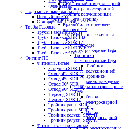
Под приварку
Седелочный отвод э/сварной
Фланцевые
Тройник равносторонний
Подземный шаровый кран
Тройник редукционный
Полный проход
Фитинги Тега (Турция)
Стандартный проход
Краны полиэтиленовые
Трубы Газовые
шаровые TE
Трубы Газовые SDR 11
Электросварные фитинги
Трубы Газовые SDR 13,6
TEGA
Трубы Газовые SDR 17
Переходы
Трубы Газовые SDR 17,6
электросварные Tega
Трубы Газовые SDR 9
Тройники
Фитинг ПЭ
электросварные Tega
Фитинги Литые
Тройник
Заглушка SDR 11
редукционный
Отвод 45° SDR 11
Тройники
Отвод 45° SDR 17
равнопроходные
Отвод 90° SDR 11
Отводы электросварные
Отвод 90° SDR 17
Tega
Переход SDR 11
Отвод
Переход SDR 17
электросварной
Тройник равн. SDR 11
45°
Тройник равн. SDR 17
Отвод
Тройник редукц. SDR 11
электросварной
Тройник редукц. SDR 17
90°
Фитинги электросварные
Муфты электросварные