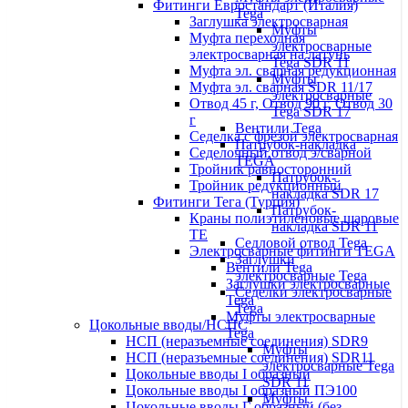
Фитинги Евростандарт (Италия)
Tega
Заглушка электросварная
Муфты
Муфта переходная
электросварные
электросварная на латунь
Tega SDR 11
Муфта эл. cварная редукционная
Муфты
Муфта эл. сварная SDR 11/17
электросварные
Отвод 45 г, Отвод 90 г, Отвод 30
Tega SDR 17
г
Вентили Tega
Седелка с фрезой электросварная
Патрубок-накладка
Седелочный отвод э/сварной
TEGA
Тройник равносторонний
Патрубок-
Тройник редукционный
накладка SDR 17
Фитинги Тега (Турция)
Патрубок-
Краны полиэтиленовые шаровые
накладка SDR 11
TE
Седловой отвод Tega
Электросварные фитинги TEGA
Заглушки
Вентили Tega
электросварные Tega
Заглушки электросварные
Седелки электросварные
Tega
Tega
Муфты электросварные
Цокольные вводы/НСПС
Tega
НСП (неразъемные соединения) SDR9
Муфты
НСП (неразъемные соединения) SDR11
электросварные Tega
Цокольные вводы I образный
SDR 11
Цокольные вводы I образный ПЭ100
Муфты
Цокольные вводы Г образный (без