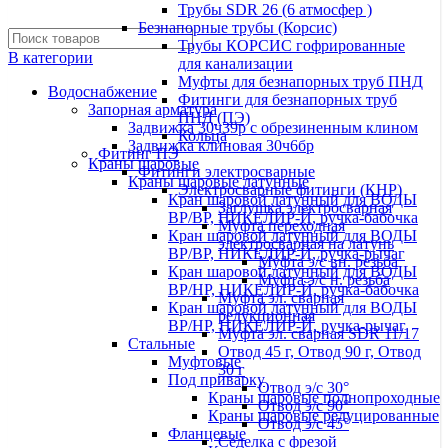
Трубы SDR 26 (6 атмосфер )
Безнапорные трубы (Корсис)
Трубы КОРСИС гофрированные
В категории
для канализации
Муфты для безнапорных труб ПНД
Водоснабжение
Фитинги для безнапорных труб
Запорная арматура
ПНД (ПЭ)
Задвижка 30ч39р с обрезиненным клином
Кольца
Задвижка клиновая 30ч6бр
Фитинг ПЭ
Краны шаровые
Фитинги электросварные
Краны шаровые латунные
Электросварные фитинги (КНР)
Кран шаровой латунный для ВОДЫ
Заглушка электросварная
ВР/ВР, НИКЕЛИР-Й, ручка-бабочка
Муфта переходная
Кран шаровой латунный для ВОДЫ
электросварная на латунь
ВР/ВР, НИКЕЛИР-Й, ручка-рычаг
Муфта э/с вн. резьба
Кран шаровой латунный для ВОДЫ
Муфта э/с н. резьба
ВР/НР, НИКЕЛИР-Й, ручка-бабочка
Муфта эл. cварная
Кран шаровой латунный для ВОДЫ
редукционная
ВР/НР, НИКЕЛИР-Й, ручка-рычаг
Муфта эл. сварная SDR 11/17
Стальные
Отвод 45 г, Отвод 90 г, Отвод
Муфтовые
30 г
Под приварку
Отвод э/с 30°
Краны шаровые полнопроходные
Отвод э/с 90°
Краны шаровые редуцированные
Отвод э/с 45°
Фланцевые
Седелка с фрезой