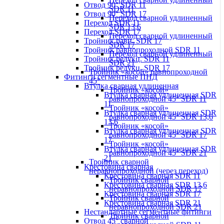
Отвод 90° SDR 11
SDR 11
Отвод 90° SDR 17
Переход сварной удлиненный
Переход SDR 11
SDR 13,6
Переход SDR 17
Переход сварной удлиненный
Тройник равн. SDR 17
SDR 17
Тройник равнопроходной SDR 11
Переход сварной удлиненный
Тройник редукц. SDR 11
SDR 21
Тройник редукц. SDR 17
Тройник «косой» равнопроходной
Фитинги сегментные ПНД
45°
Втулка сварная удлиненная
Тройник «косой»
Втулка сварная удлиненная SDR
равнопроходной 45° SDR 11
11
Тройник «косой»
Втулка сварная удлиненная SDR
равнопроходной 45° SDR 13,6
13,6
Тройник «косой»
Втулка сварная удлиненная SDR
равнопроходной 45° SDR 17
17
Тройник «косой»
Втулка сварная удлиненная SDR
равнопроходной 45° SDR 21
21
Тройник сварной
Крестовина сварная
неравнопроходной (через переход)
Крестовина сварная SDR 11
Тройник сварной
Крестовина сварная SDR 13,6
неравнопроходной SDR 17
Крестовина сварная SDR 17
Тройник сварной
Крестовина сварная SDR 21
неравнопроходной SDR 21
Нестандартные сегментные фитинги
Тройник сварной
Отвод 45° сварной