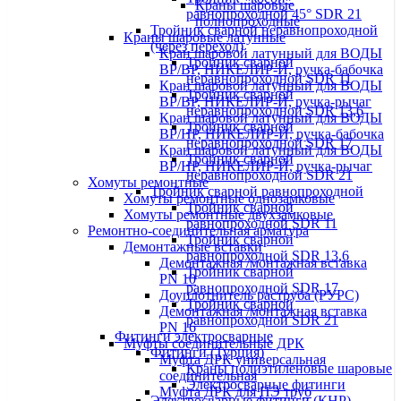
Краны шаровые
равнопроходной 45° SDR 21
полнопроходные
Тройник сварной неравнопроходной
Краны шаровые латунные
(через переход)
Кран шаровой латунный для ВОДЫ
Тройник сварной
ВР/ВР, НИКЕЛИР-Й, ручка-бабочка
неравнопроходной SDR 11
Кран шаровой латунный для ВОДЫ
Тройник сварной
ВР/ВР, НИКЕЛИР-Й, ручка-рычаг
неравнопроходной SDR 13,6
Кран шаровой латунный для ВОДЫ
Тройник сварной
ВР/НР, НИКЕЛИР-Й, ручка-бабочка
неравнопроходной SDR 17
Кран шаровой латунный для ВОДЫ
Тройник сварной
ВР/НР, НИКЕЛИР-Й, ручка-рычаг
неравнопроходной SDR 21
Хомуты ремонтные
Тройник сварной равнопроходной
Хомуты ремонтные однозамковые
Тройник сварной
Хомуты ремонтные двухзамковые
равнопроходной SDR 11
Ремонтно-соединительная арматура
Тройник сварной
Демонтажные вставки
равнопроходной SDR 13,6
Демонтажная /монтажная вставка
Тройник сварной
PN 10
равнопроходной SDR 17
Доуплотнитель раструба (РУРС)
Тройник сварной
Демонтажная /монтажная вставка
равнопроходной SDR 21
PN 16
Фитинги электросварные
Муфты соединительные ДРК
Фитинги (Турция)
Муфта ДРК универсальная
Краны полиэтиленовые шаровые
соединительная
Электросварные фитинги
Муфта ДРК для ПЭ труб
Электросварные фитинги (КНР)