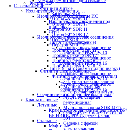
Хомуты ремонтные однозамковые
Фитинг ПЭ
Газоснабжение
Фитинги Литые
Изолирующие соединения
Заглушка SDR 11
Изолирующие соединение ИС
Отвод 45° SDR 11
Изолирующие соединения под
Отвод 45° SDR 17
приварку
Отвод 90° SDR 11
Сгон
Отвод 90° SDR 17
Изолирующие фланцевые соединения
Переход SDR 11
Тип А (трехфланцевые)
Переход SDR 17
Изолирующее фланцевое
Тройник равн. SDR 11
соединение ИФС Ру 10
Тройник равн. SDR 17
Изолирующее фланцевое
Тройник редукц. SDR 11
соединение ИФС Ру 16
Тройник редукц. SDR 17
Тип Б (с патрубками под приварку)
Фитинги электросварные
Изолирующее фланцевое
Фитинги Евростандарт (Италия)
соединение ИФС Ру 10
Заглушка электросварная
Изолирующее фланцевое
Муфта переходная
соединение ИФС Ру 16
электросварная на латунь
Соединение изолирующее фланцевое
Муфта эл. cварная
Краны шаровые
редукционная
Латунные
Муфта эл. сварная SDR 11/17
Кран шаровой латунный для ГАЗА ВР/
Отвод 45 г, Отвод 90 г, Отвод
ВР НИКЕЛИР-Й, ручка-рычаг
30 г
Стальные
Седелка с фрезой
Муфтовые
электросварная