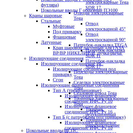
электросварные Tega
футляра)
SDR 17
Цокольные вводы Г образный ПЭ100
Отводы электросварные
Краны шаровые
Tega
Стальные
Отвод
Муфтовые
электросварной 45°
Под приварку
Отвод
Фланцевые
электросварной 90°
Латунные
Патрубок-накладка TEGA
Кран шаровой латунный для ГАЗА
Патрубок-накладка
ВР/ВР НИКЕЛИР-Й, ручка-рычаг
SDR 11
Изолирующие соединения
Патрубок-накладка
Изолирующие соединение ИС
SDR 17
Изолирующие соединения под
Переходы электросварные
приварку
Tega
Сгон
Седелки электросварные
Изолирующие фланцевые соединения
Tega
Тип А (трехфланцевые)
Седловой отвод Tega
Изолирующее фланцевое
Тройники электросварные
соединение ИФС Ру 10
Tega
Изолирующее фланцевое
Тройник
соединение ИФС Ру 16
редукционный
Тип Б (с патрубками под приварку)
Тройники
Изолирующее фланцевое
равнопроходные
соединение ИФС Ру 10
Цокольные вводы/НСПС