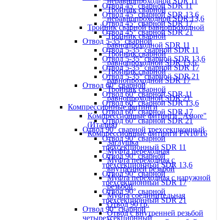
неравнопроходной SDR 11
Отвод 45° сварной SDR 11
Тройник сварной
Отвод 45° сварной SDR 13,6
неравнопроходной SDR 13,6
Отвод 45° сварной SDR 17
Тройник сварной равнопроходной
Отвод 45° сварной SDR 21
Тройник сварной
Отвод 5-35° сварной
равнопроходной SDR 11
Отвод 5-35° сварной SDR 11
Тройник сварной
Отвод 5-35° сварной SDR 13,6
равнопроходной SDR 13,6
Отвод 5-35° сварной SDR 17
Тройник сварной
Отвод 5-35° сварной SDR 21
равнопроходной SDR 17
Отвод 60° сварной
Тройник сварной
Отвод 60° сварной SDR 11
равнопроходной SDR 21
Отвод 60° сварной SDR 13,6
Компрессионные фитинги
Отвод 60° сварной SDR 17
Компрессионные фитинги "Astore"
Отвод 60° сварной SDR 21
(Италия)
Отвод 90° сварной трехсекционный
Компрессионные фитинги PN10/16
Отвод 90° сварной
Заглушка
трехсекционный SDR 11
Муфта переходная
Отвод 90° сварной
Муфта переходная с
трехсекционный SDR 13,6
внутренней резьбой
Отвод 90° сварной
Муфта переходная с наружной
трехсекционный SDR 17
резьбой
Отвод 90° сварной
Муфта соединительная
трехсекционный SDR 21
Отвод 90 гр.
Отвод 90° сварной
Отвод с внутренней резьбой
четырехсекционный