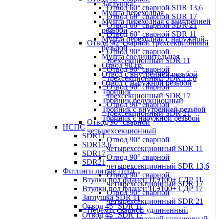
Заглушка
Отвод 60° сварной SDR 13,6
Муфта переходная
Отвод 60° сварной SDR 17
Муфта переходная с внутренней
Отвод 60° сварной SDR 21
резьбой
Отвод 60° сварной SDR 11
Муфта переходная с наружной
Отвод 90° сварной трехсекционный
резьбой
Отвод 90° сварной
Муфта соединительная
трехсекционный SDR 11
Отвод 90 гр.
Отвод 90° сварной
Отвод с внутренней резьбой
трехсекционный SDR 13,6
Отвод с наружной резьбой
Отвод 90° сварной
Тройник
трехсекционный SDR 17
Тройник редукционный
Отвод 90° сварной
Тройник с внутренней резьбой
трехсекционный SDR 21
Тройник с наружной резьбой
Отвод 90° сварной
НСПС
четырехсекционный
SDR11
Отвод 90° сварной
SDR13,6
четырехсекционный SDR 11
SDR17
Отвод 90° сварной
SDR21
четырехсекционный SDR 13,6
Фитинги литые ПНД
Отвод 90° сварной
Втулки под фланец ПЭ100+ СДР 11
четырехсекционный SDR 17
Втулки под фланец ПЭ100+ СДР 17
Отвод 90° сварной
Заглушка SDR 11
четырехсекционный SDR 21
Отвод 45° SDR 11
Переход сварной удлиненный
Отвод 45° SDR 17
Переход сварной удлиненный