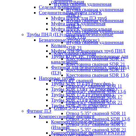
соединительная
Втулка сварная удлиненная
Седелки фланцевые
Втулка сварная удлиненная
Соединительная муфта ПФРК
SDR 17
Муфта ПФРК для ПЭ труб
Втулка сварная удлиненная
Муфта ПФРК удлинённая
SDR 11
Муфта ПФРК универсальная
Втулка сварная удлиненная
Трубы ПНД (ПЭ) напорные/безнапорные
SDR 13,6
Безнапорные трубы (Корсис)
Втулка сварная удлиненная
Кольца
SDR 21
Муфты для безнапорных труб ПНД
Крестовина сварная
Трубы КОРСИС гофрированные для
Крестовина сварная SDR 17
канализации
Крестовина сварная SDR 21
Фитинги для безнапорных труб ПНД
Крестовина сварная SDR 11
(ПЭ)
Крестовина сварная SDR 13,6
Напорные трубы
Отвод 45° сварной
Трубы SDR 11 ( 16 атмосфер )
Отвод 45° сварной SDR 11
Трубы SDR 13,6 ( 12 атмосфер )
Отвод 45° сварной SDR 13,6
Трубы SDR 17 ( 10 атмосфер )
Отвод 45° сварной SDR 17
Трубы SDR 21 ( 8 атмосфер )
Отвод 45° сварной SDR 21
Трубы SDR 26 (6 атмосфер )
Отвод 5-35° сварной
Фитинг ПЭ
Отвод 5-35° сварной SDR 11
Компрессионные фитинги
Отвод 5-35° сварной SDR 13,6
Компрессионные фитинги "Astore"
Отвод 5-35° сварной SDR 17
(Италия)
Отвод 5-35° сварной SDR 21
Компрессионные фитинги PN10/16
Отвод 60° сварной