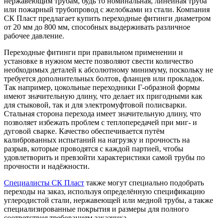
нержавеющим трубам, будь то номинальная, линейная труба
или пожарный трубопровод с желобками из стали. Компания
СК Пласт предлагает купить переходные фитинги диаметром
от 20 мм до 800 мм, способных выдерживать различное
рабочее давление.
Переходные фитинги при правильном применении и
установке в нужном месте позволяют свести количество
необходимых деталей к абсолютному минимуму, поскольку не
требуется дополнительных болтов, фланцев или прокладок.
Так например, цокольные переходники Г-образной формы
имеют значительную длину, что делает их пригодными как
для стыковой, так и для электромуфтовой полисварки.
Стальная сторона перехода имеет значительную длину, что
позволяет избежать проблем с теплопередачей при миг- и
дуговой сварке. Качество обеспечивается путём
калиброванных испытаний на нагрузку и прочность на
разрыв, которые проводятся с каждой партией, чтобы
удовлетворить и превзойти характеристики самой трубы по
прочности и надёжности.
Специалисты СК Пласт
также могут специально подобрать
переходы на заказ, используя определённую спецификацию
углеродистой стали, нержавеющей или медной трубы, а также
специализированные покрытия и размеры для полного
соответствия требованиям заказчика.