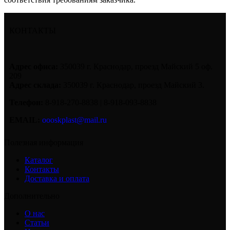
КОНТАКТЫ
Адрес офиса:
350039 г. Краснодар, проезд Майский 5 оф.
209
Адрес склада:
350039 г. Краснодар, проезд Майский 3.
Телефон:
8-918-270-8838 | 8-918-093-8838
EMAIL:
oooskplast@mail.ru
Полезная информация
Каталог
Контакты
Доставка и оплата
Дополнительно
О нас
Статьи