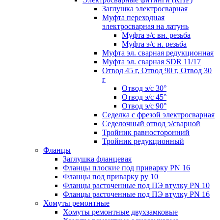
Заглушка электросварная
Муфта переходная
электросварная на латунь
Муфта э/с вн. резьба
Муфта э/с н. резьба
Муфта эл. cварная редукционная
Муфта эл. сварная SDR 11/17
Отвод 45 г, Отвод 90 г, Отвод 30
г
Отвод э/с 30°
Отвод э/с 45°
Отвод э/с 90°
Седелка с фрезой электросварная
Седелочный отвод э/сварной
Тройник равносторонний
Тройник редукционный
Фланцы
Заглушка фланцевая
Фланцы плоские под приварку PN 16
Фланцы под приварку ру 10
Фланцы расточенные под ПЭ втулку PN 10
Фланцы расточенные под ПЭ втулку PN 16
Хомуты ремонтные
Хомуты ремонтные двухзамковые