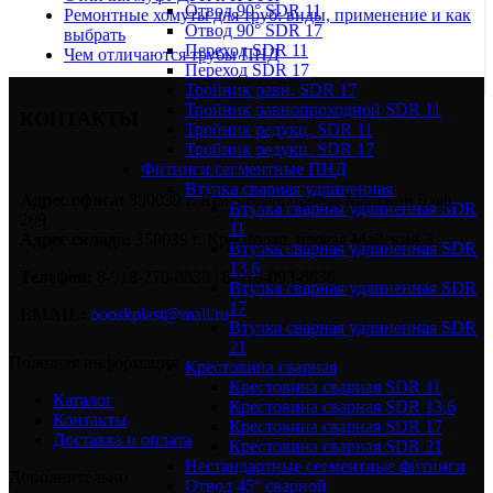
Отвод 90° SDR 11
Ремонтные хомуты для труб: виды, применение и как
Отвод 90° SDR 17
выбрать
Переход SDR 11
Чем отличаются трубы ПНД
Переход SDR 17
Тройник равн. SDR 17
Тройник равнопроходной SDR 11
КОНТАКТЫ
Тройник редукц. SDR 11
Тройник редукц. SDR 17
Фитинги сегментные ПНД
Втулка сварная удлиненная
Адрес офиса:
350039 г. Краснодар, проезд Майский 5 оф.
Втулка сварная удлиненная SDR
209
11
Адрес склада:
350039 г. Краснодар, проезд Майский 3.
Втулка сварная удлиненная SDR
13,6
Телефон:
8-918-270-8838 | 8-918-093-8838
Втулка сварная удлиненная SDR
17
EMAIL:
oooskplast@mail.ru
Втулка сварная удлиненная SDR
21
Полезная информация
Крестовина сварная
Крестовина сварная SDR 11
Каталог
Крестовина сварная SDR 13,6
Контакты
Крестовина сварная SDR 17
Доставка и оплата
Крестовина сварная SDR 21
Нестандартные сегментные фитинги
Дополнительно
Отвод 45° сварной