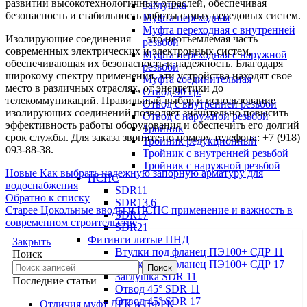
развитии высокотехнологичных отраслей, обеспечивая
Заглушка
безопасность и стабильность работы самых передовых систем.
Муфта переходная
Муфта переходная с внутренней
Изолирующие соединения — это неотъемлемая часть
резьбой
современных электрических и электронных систем,
Муфта переходная с наружной
обеспечивающая их безопасность и надежность. Благодаря
резьбой
широкому спектру применения, эти устройства находят свое
Муфта соединительная
место в различных отраслях, от энергетики до
Отвод 90 гр.
телекоммуникаций. Правильный выбор и использование
Отвод с внутренней резьбой
изолирующих соединений позволяет значительно повысить
Отвод с наружной резьбой
эффективность работы оборудования и обеспечить его долгий
Тройник
срок службы. Для заказа звоните по номеру телефона: +7 (918)
Тройник редукционный
093-88-38.
Тройник с внутренней резьбой
Тройник с наружной резьбой
Новые
Как выбрать надежную запорную арматуру для
НСПС
водоснабжения
SDR11
Обратно к списку
SDR13,6
Старее
Цокольные вводы и НСПС применение и важность в
SDR17
современном строительстве
SDR21
Фитинги литые ПНД
Закрыть
Втулки под фланец ПЭ100+ СДР 11
Поиск
Втулки под фланец ПЭ100+ СДР 17
Поиск
Заглушка SDR 11
Последние статьи
Отвод 45° SDR 11
Отвод 45° SDR 17
Отличия муфт ДРК и ПФРК