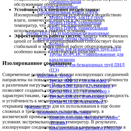
соединительная
обслуживание оборудования.
Седелки фланцевые
Устойчивость к внешним воздействиям:
Соединительная муфта ПФРК
Изолирующие соединения устойчивы к воздействию
Муфта ПФРК для ПЭ труб
влаги, химических веществ и экстремальных
Муфта ПФРК удлинённая
температур, что делает их идеальными для
Муфта ПФРК универсальная
использования в тяжелых условиях.
Трубы ПНД (ПЭ) напорные/безнапорные
Эффективность работы систем:
Защита электрических
Безнапорные трубы (Корсис)
цепей от помех и перенапряжений способствует более
Кольца
стабильной и эффективной работе оборудования, что
Муфты для безнапорных труб ПНД
особенно важно в критических отраслях.
Трубы КОРСИС гофрированные для
канализации
Изолированное соединение
Фитинги для безнапорных труб ПНД
(ПЭ)
Современные разработки в области изолирующих соединений
Напорные трубы
направлены на повышение их эффективности и устойчивости
Трубы SDR 11 ( 16 атмосфер )
к различным нагрузкам. Новые материалы и технологии
Трубы SDR 13,6 ( 12 атмосфер )
позволяют создавать соединения с улучшенными
Трубы SDR 17 ( 10 атмосфер )
характеристиками, такими как повышенная теплопроводность
Трубы SDR 21 ( 8 атмосфер )
и устойчивость к механическим повреждениям. Это
Трубы SDR 26 (6 атмосфер )
открывает возможности для их использования в еще более
Фитинг ПЭ
сложных и требовательных условиях, например, в
Компрессионные фитинги
космической промышленности или при эксплуатации в
Компрессионные фитинги "Astore"
условиях экстремально низких температур. В результате,
(Италия)
изолирующие соединения становятся ключевым элементом в
Компрессионные фитинги PN10/16