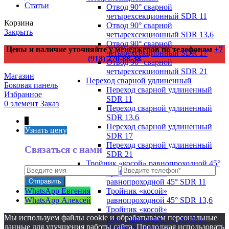
Статьи
Отвод 90° сварной
четырехсекционный SDR 11
Корзина
Отвод 90° сварной
Закрыть
четырехсекционный SDR 13,6
Отвод 90° сварной
Цены и наличие уточняйте у менеджеров по телефонам
+7
четырехсекционный SDR 17
(918) 270-88-38
Отвод 90° сварной
четырехсекционный SDR 21
Магазин
Переход сварной удлиненный
Боковая панель
Переход сварной удлиненный
Избранное
SDR 11
0
элемент
Заказ
Переход сварной удлиненный
SDR 13,6
↑
Переход сварной удлиненный
Узнать цену
SDR 17
Переход сварной удлиненный
Связаться с нами
SDR 21
Тройник «косой» равнопроходной 45°
Тройник «косой»
равнопроходной 45° SDR 11
WhatsApp Евгения
Тройник «косой»
WhatsApp Алексей
равнопроходной 45° SDR 13,6
Тройник «косой»
Мы используем файлы cookie и обрабатываем персональные
равнопроходной 45° SDR 17
данные для улучшения работы сайта. Продолжая использовать
Тройник «косой»