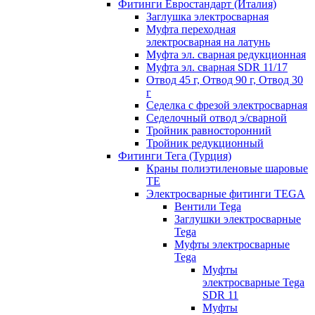
Фитинги Евростандарт (Италия)
Заглушка электросварная
Муфта переходная
электросварная на латунь
Муфта эл. cварная редукционная
Муфта эл. сварная SDR 11/17
Отвод 45 г, Отвод 90 г, Отвод 30
г
Седелка с фрезой электросварная
Седелочный отвод э/сварной
Тройник равносторонний
Тройник редукционный
Фитинги Тега (Турция)
Краны полиэтиленовые шаровые
TE
Электросварные фитинги TEGA
Вентили Tega
Заглушки электросварные
Tega
Муфты электросварные
Tega
Муфты
электросварные Tega
SDR 11
Муфты