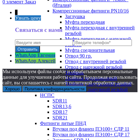
0
элемент
Заказ
(Италия)
Компрессионные фитинги PN10/16
↑
Заглушка
Узнать цену
Муфта переходная
Муфта переходная с внутренней
Связаться с нами
резьбой
Муфта переходная с наружной
резьбой
Муфта соединительная
WhatsApp Евгения
Отвод 90 гр.
WhatsApp Алексей
Отвод с внутренней резьбой
Отвод с наружной резьбой
Мы используем файлы cookie и обрабатываем персональные
Тройник
данные для улучшения работы сайта. Продолжая использовать
Тройник редукционный
сайт, вы соглашаетесь с нашей политикой обработки данных.
Тройник с внутренней резьбой
Хорошо
Политика конфиденциальности
Тройник с наружной резьбой
НСПС
SDR11
SDR13,6
SDR17
SDR21
Фитинги литые ПНД
Втулки под фланец ПЭ100+ СДР 11
Втулки под фланец ПЭ100+ СДР 17