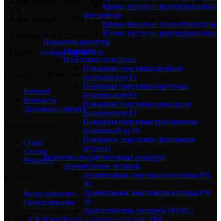
Адрес офиса:
350039 г. Краснодар, проезд Майский 5 оф.
Краны шаровые редуцированные
209
Фланцевые
Адрес склада:
350039 г. Краснодар, проезд Майский 3.
Краны шаровые полнопроходные
Краны шаровые редуцированные
Телефон:
8-918-270-8838 | 8-918-093-8838
Пожарная арматура
Гидранты
EMAIL:
oooskplast@mail.ru
Подставки пожарные
Пожарная подставка двойная
Полезная информация
фланцевая ру10
Пожарная подставка крестовая
Каталог
фланцевая ру10
Контакты
Пожарная подставка одинарная
Доставка и оплата
фланцевая ру10
Пожарная подставка тройниковая
Дополнительно
фланцевый ру10
Пожарные подставки фланцевые
О нас
(глухие)
Статьи
Ремонтно-соединительная арматура
Новости
Демонтажные вставки
Демонтажная /монтажная вставка PN
Каталог
10
Демонтажная /монтажная вставка PN
Водоснабжение
16
Газоснабжение
Доуплотнитель раструба (РУРС)
© 2026
СК Пласт
. Все права защищены
Муфты соединительные ДРК