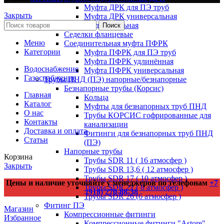
Муфта ДРК для ПЭ труб
Закрыть
Муфта ДРК универсальная
соединительная
Поиск
Седелки фланцевые
Меню
Соединительная муфта ПФРК
Категории
Муфта ПФРК для ПЭ труб
Муфта ПФРК удлинённая
Водоснабжение
Муфта ПФРК универсальная
Газоснабжение
Трубы ПНД (ПЭ) напорные/безнапорные
Безнапорные трубы (Корсис)
Главная
Кольца
Каталог
Муфты для безнапорных труб ПНД
О нас
Трубы КОРСИС гофрированные для
Контакты
канализации
Доставка и оплата
Фитинги для безнапорных труб ПНД
Статьи
(ПЭ)
Напорные трубы
Корзина
Трубы SDR 11 ( 16 атмосфер )
Закрыть
Трубы SDR 13,6 ( 12 атмосфер )
Трубы SDR 17 ( 10 атмосфер )
Цены и наличие уточняйте у менеджеров по телефонам
+7
Трубы SDR 21 ( 8 атмосфер )
(918) 270-88-38
Трубы SDR 26 (6 атмосфер )
Фитинг ПЭ
Магазин
Компрессионные фитинги
Избранное
Компрессионные фитинги "Astore"