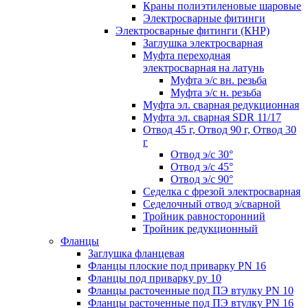
Краны полиэтиленовые шаровые
Электросварные фитинги
Электросварные фитинги (КНР)
Заглушка электросварная
Муфта переходная
электросварная на латунь
Муфта э/с вн. резьба
Муфта э/с н. резьба
Муфта эл. cварная редукционная
Муфта эл. сварная SDR 11/17
Отвод 45 г, Отвод 90 г, Отвод 30
г
Отвод э/с 30°
Отвод э/с 45°
Отвод э/с 90°
Седелка с фрезой электросварная
Седелочный отвод э/сварной
Тройник равносторонний
Тройник редукционный
Фланцы
Заглушка фланцевая
Фланцы плоские под приварку PN 16
Фланцы под приварку ру 10
Фланцы расточенные под ПЭ втулку PN 10
Фланцы расточенные под ПЭ втулку PN 16