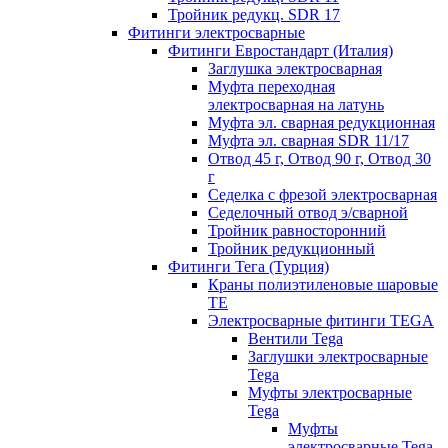
Тройник редукц. SDR 17
Фитинги электросварные
Фитинги Евростандарт (Италия)
Заглушка электросварная
Муфта переходная
электросварная на латунь
Муфта эл. cварная редукционная
Муфта эл. сварная SDR 11/17
Отвод 45 г, Отвод 90 г, Отвод 30
г
Седелка с фрезой электросварная
Седелочный отвод э/сварной
Тройник равносторонний
Тройник редукционный
Фитинги Тега (Турция)
Краны полиэтиленовые шаровые
TE
Электросварные фитинги TEGA
Вентили Tega
Заглушки электросварные
Tega
Муфты электросварные
Tega
Муфты
электросварные Tega