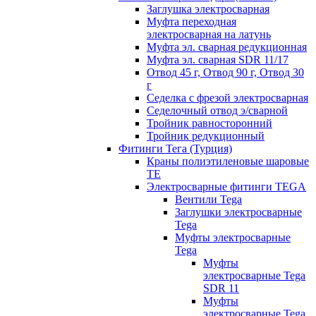
Заглушка электросварная
Муфта переходная
электросварная на латунь
Муфта эл. cварная редукционная
Муфта эл. сварная SDR 11/17
Отвод 45 г, Отвод 90 г, Отвод 30
г
Седелка с фрезой электросварная
Седелочный отвод э/сварной
Тройник равносторонний
Тройник редукционный
Фитинги Тега (Турция)
Краны полиэтиленовые шаровые
TE
Электросварные фитинги TEGA
Вентили Tega
Заглушки электросварные
Tega
Муфты электросварные
Tega
Муфты
электросварные Tega
SDR 11
Муфты
электросварные Tega