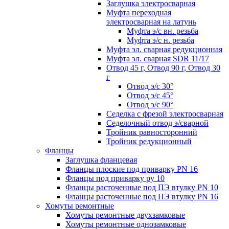
Заглушка электросварная
Муфта переходная
электросварная на латунь
Муфта э/с вн. резьба
Муфта э/с н. резьба
Муфта эл. cварная редукционная
Муфта эл. сварная SDR 11/17
Отвод 45 г, Отвод 90 г, Отвод 30
г
Отвод э/с 30°
Отвод э/с 45°
Отвод э/с 90°
Седелка с фрезой электросварная
Седелочный отвод э/сварной
Тройник равносторонний
Тройник редукционный
Фланцы
Заглушка фланцевая
Фланцы плоские под приварку PN 16
Фланцы под приварку ру 10
Фланцы расточенные под ПЭ втулку PN 10
Фланцы расточенные под ПЭ втулку PN 16
Хомуты ремонтные
Хомуты ремонтные двухзамковые
Хомуты ремонтные однозамковые