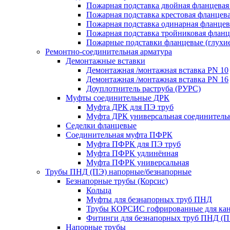
Пожарная подставка двойная фланцевая
Пожарная подставка крестовая фланцева
Пожарная подставка одинарная фланцев
Пожарная подставка тройниковая флан
Пожарные подставки фланцевые (глухи
Ремонтно-соединительная арматура
Демонтажные вставки
Демонтажная /монтажная вставка PN 10
Демонтажная /монтажная вставка PN 16
Доуплотнитель раструба (РУРС)
Муфты соединительные ДРК
Муфта ДРК для ПЭ труб
Муфта ДРК универсальная соединитель
Седелки фланцевые
Соединительная муфта ПФРК
Муфта ПФРК для ПЭ труб
Муфта ПФРК удлинённая
Муфта ПФРК универсальная
Трубы ПНД (ПЭ) напорные/безнапорные
Безнапорные трубы (Корсис)
Кольца
Муфты для безнапорных труб ПНД
Трубы КОРСИС гофрированные для ка
Фитинги для безнапорных труб ПНД (П
Напорные трубы