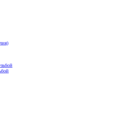
лия)
езьбой
ьбой