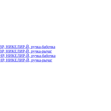
ВР, НИКЕЛИР-Й, ручка-бабочка
ВР, НИКЕЛИР-Й, ручка-рычаг
НР, НИКЕЛИР-Й, ручка-бабочка
НР, НИКЕЛИР-Й, ручка-рычаг