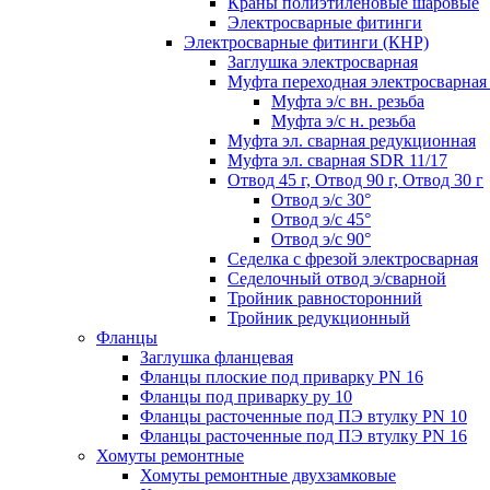
Краны полиэтиленовые шаровые
Электросварные фитинги
Электросварные фитинги (КНР)
Заглушка электросварная
Муфта переходная электросварная 
Муфта э/с вн. резьба
Муфта э/с н. резьба
Муфта эл. cварная редукционная
Муфта эл. сварная SDR 11/17
Отвод 45 г, Отвод 90 г, Отвод 30 г
Отвод э/с 30°
Отвод э/с 45°
Отвод э/с 90°
Седелка с фрезой электросварная
Седелочный отвод э/сварной
Тройник равносторонний
Тройник редукционный
Фланцы
Заглушка фланцевая
Фланцы плоские под приварку PN 16
Фланцы под приварку ру 10
Фланцы расточенные под ПЭ втулку PN 10
Фланцы расточенные под ПЭ втулку PN 16
Хомуты ремонтные
Хомуты ремонтные двухзамковые