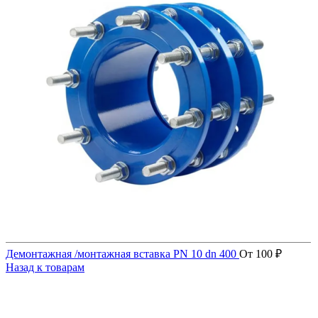
Демонтажная /монтажная вставка PN 10 dn 400
От
100
₽
Назад к товарам