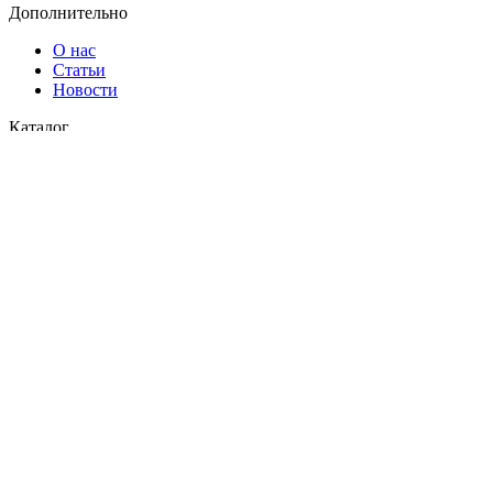
Дополнительно
О нас
Статьи
Новости
Каталог
Водоснабжение
Газоснабжение
© 2026
СК Пласт
. Все права защищены
Закрыть
Поиск
Меню
Категории
Водоснабжение
Газоснабжение
Главная
Каталог
О нас