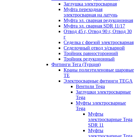
Заглушка электросварная
Муфта переходная
электросварная на латунь
Муфта эл. cварная редукционная
Муфта эл. сварная SDR 11/17
Отвод 45 г, Отвод 90 г, Отвод 30
г
Седелка с фрезой электросварная
Седелочный отвод э/сварной
Тройник равносторонний
Тройник редукционный
Фитинги Тега (Турция)
Краны полиэтиленовые шаровые
TE
Электросварные фитинги TEGA
Вентили Tega
Заглушки электросварные
Tega
Муфты электросварные
Tega
Муфты
электросварные Tega
SDR 11
Муфты
электросварные Tega