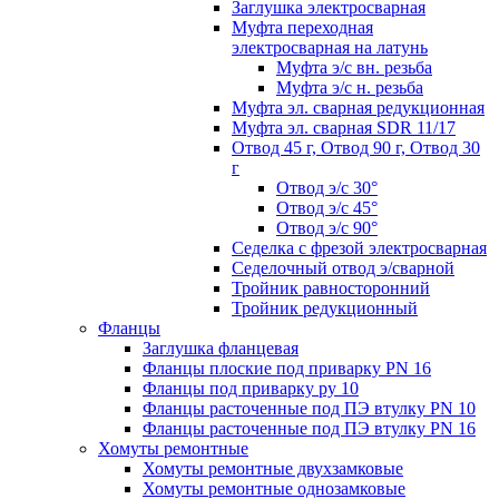
Заглушка электросварная
Муфта переходная
электросварная на латунь
Муфта э/с вн. резьба
Муфта э/с н. резьба
Муфта эл. cварная редукционная
Муфта эл. сварная SDR 11/17
Отвод 45 г, Отвод 90 г, Отвод 30
г
Отвод э/с 30°
Отвод э/с 45°
Отвод э/с 90°
Седелка с фрезой электросварная
Седелочный отвод э/сварной
Тройник равносторонний
Тройник редукционный
Фланцы
Заглушка фланцевая
Фланцы плоские под приварку PN 16
Фланцы под приварку ру 10
Фланцы расточенные под ПЭ втулку PN 10
Фланцы расточенные под ПЭ втулку PN 16
Хомуты ремонтные
Хомуты ремонтные двухзамковые
Хомуты ремонтные однозамковые