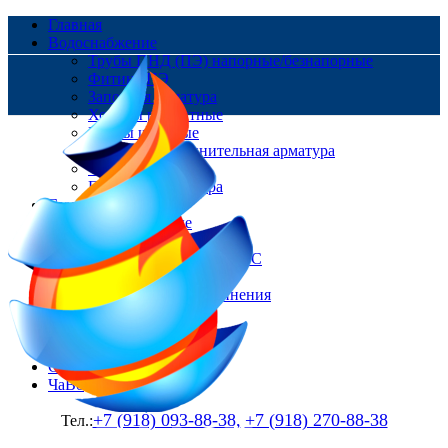
Главная
Водоснабжение
Трубы ПНД (ПЭ) напорные/безнапорные
Фитинг ПЭ
Запорная арматура
Хомуты ремонтные
Краны шаровые
Ремонтно-соединительная арматура
Фланцы
Пожарная арматура
Газоснабжение
Трубы Газовые
Фитинг ПЭ
Цокольные вводы/НСПС
Краны шаровые
Изолирующие соединения
Контакты
Доставка и оплата
О нас
Статьи
ЧаВо
+7 (918) 093-88-38,
+7 (918) 270-88-38
Тел.: