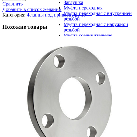
Заглушка
Сравнить
Муфта переходная
Добавить в список желаний
Муфта переходная с внутренней
Категория:
Фланцы под приварку ру 10
резьбой
Муфта переходная с наружной
Похожие товары
резьбой
Муфта соединительная
Отвод 90 гр.
Отвод с внутренней резьбой
Отвод с наружной резьбой
Тройник
Тройник редукционный
Тройник с внутренней резьбой
Тройник с наружной резьбой
НСПС
SDR11
SDR13,6
SDR17
SDR21
Фитинги литые ПНД
Втулки под фланец ПЭ100+ СДР 11
Втулки под фланец ПЭ100+ СДР 17
Заглушка SDR 11
Отвод 45° SDR 11
Отвод 45° SDR 17