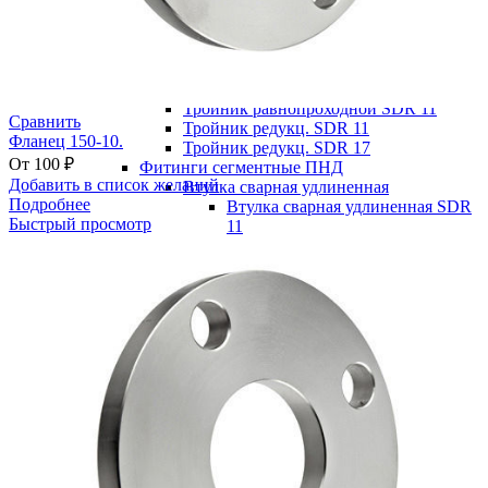
Отвод 90° SDR 11
Отвод 90° SDR 17
Переход SDR 11
Переход SDR 17
Тройник равн. SDR 17
Тройник равнопроходной SDR 11
Сравнить
Тройник редукц. SDR 11
Фланец 150-10.
Тройник редукц. SDR 17
От
100
₽
Фитинги сегментные ПНД
Добавить в список желаний
Втулка сварная удлиненная
Подробнее
Втулка сварная удлиненная SDR
Быстрый просмотр
11
Втулка сварная удлиненная SDR
13,6
Втулка сварная удлиненная SDR
17
Втулка сварная удлиненная SDR
21
Крестовина сварная
Крестовина сварная SDR 11
Крестовина сварная SDR 13,6
Крестовина сварная SDR 17
Крестовина сварная SDR 21
Нестандартные сегментные фитинги
Отвод 45° сварной