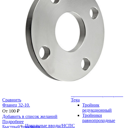
электросварные Tega
SDR 17
Отводы электросварные
Tega
Отвод
электросварной 45°
Отвод
электросварной 90°
Патрубок-накладка TEGA
Патрубок-накладка
SDR 11
Патрубок-накладка
SDR 17
Переходы электросварные
Tega
Седелки электросварные
Tega
Седловой отвод Tega
Тройники электросварные
Tega
Сравнить
Тройник
Фланец 32-10.
редукционный
От
100
₽
Тройники
Добавить в список желаний
равнопроходные
Подробнее
Цокольные вводы/НСПС
Быстрый просмотр