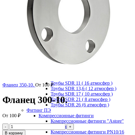
соединительная
Седелки фланцевые
Соединительная муфта ПФРК
Муфта ПФРК для ПЭ труб
Муфта ПФРК удлинённая
Муфта ПФРК универсальная
Трубы ПНД (ПЭ) напорные/безнапорные
Безнапорные трубы (Корсис)
Кольца
Муфты для безнапорных труб ПНД
Трубы КОРСИС гофрированные для
канализации
Фитинги для безнапорных труб ПНД
(ПЭ)
Напорные трубы
Трубы SDR 11 ( 16 атмосфер )
Фланец 350-10.
От
100
₽
Трубы SDR 13,6 ( 12 атмосфер )
Трубы SDR 17 ( 10 атмосфер )
Фланец 300-10.
Трубы SDR 21 ( 8 атмосфер )
Трубы SDR 26 (6 атмосфер )
Фитинг ПЭ
От
100
₽
Компрессионные фитинги
Компрессионные фитинги "Astore"
(Италия)
Компрессионные фитинги PN10/16
В корзину