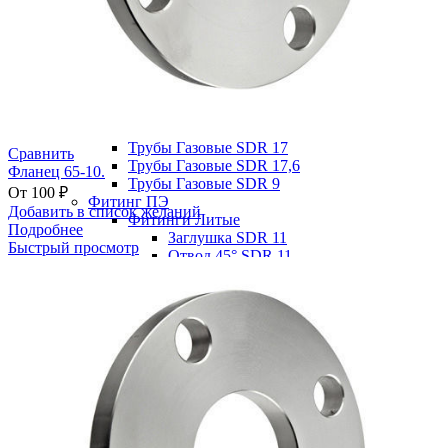
Под приварку
Фланцевые
Подземный шаровый кран
Полный проход
Стандартный проход
Трубы Газовые
Трубы Газовые SDR 11
Трубы Газовые SDR 13,6
Трубы Газовые SDR 17
Сравнить
Трубы Газовые SDR 17,6
Фланец 65-10.
Трубы Газовые SDR 9
От
100
₽
Фитинг ПЭ
Добавить в список желаний
Фитинги Литые
Подробнее
Заглушка SDR 11
Быстрый просмотр
Отвод 45° SDR 11
Отвод 45° SDR 17
Отвод 90° SDR 11
Отвод 90° SDR 17
Переход SDR 11
Переход SDR 17
Тройник равн. SDR 11
Тройник равн. SDR 17
Тройник редукц. SDR 11
Тройник редукц. SDR 17
Фитинги электросварные