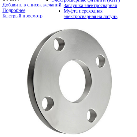
Добавить в список желаний
Заглушка электросварная
Подробнее
Муфта переходная
Быстрый просмотр
электросварная на латунь
Муфта э/с вн. резьба
Муфта э/с н. резьба
Муфта эл. cварная редукционная
Муфта эл. сварная SDR 11/17
Отвод 45 г, Отвод 90 г, Отвод 30
г
Отвод э/с 30°
Отвод э/с 45°
Отвод э/с 90°
Седелка с фрезой электросварная
Седелочный отвод э/сварной
Тройник равносторонний
Тройник редукционный
Фланцы
Заглушка фланцевая
Фланцы плоские под приварку PN 16
Фланцы под приварку ру 10
Фланцы расточенные под ПЭ втулку PN 10
Фланцы расточенные под ПЭ втулку PN 16
Хомуты ремонтные
Хомуты ремонтные двухзамковые