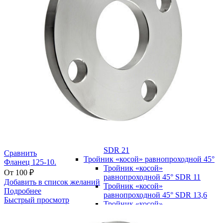
Отвод 90° сварной
четырехсекционный SDR 11
Отвод 90° сварной
четырехсекционный SDR 13,6
Отвод 90° сварной
четырехсекционный SDR 17
Отвод 90° сварной
четырехсекционный SDR 21
Переход сварной удлиненный
Переход сварной удлиненный
SDR 11
Переход сварной удлиненный
SDR 13,6
Переход сварной удлиненный
SDR 17
Переход сварной удлиненный
SDR 21
Сравнить
Тройник «косой» равнопроходной 45°
Фланец 125-10.
Тройник «косой»
От
100
₽
равнопроходной 45° SDR 11
Добавить в список желаний
Тройник «косой»
Подробнее
равнопроходной 45° SDR 13,6
Быстрый просмотр
Тройник «косой»
равнопроходной 45° SDR 17
Тройник «косой»