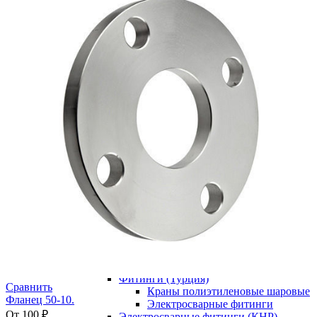
равнопроходной 45° SDR 21
Тройник сварной неравнопроходной
(через переход)
Тройник сварной
неравнопроходной SDR 11
Тройник сварной
неравнопроходной SDR 13,6
Тройник сварной
неравнопроходной SDR 17
Тройник сварной
неравнопроходной SDR 21
Тройник сварной равнопроходной
Тройник сварной
равнопроходной SDR 11
Тройник сварной
равнопроходной SDR 13,6
Тройник сварной
равнопроходной SDR 17
Тройник сварной
равнопроходной SDR 21
Фитинги электросварные
Фитинги (Турция)
Сравнить
Краны полиэтиленовые шаровые
Фланец 50-10.
Электросварные фитинги
От
100
₽
Электросварные фитинги (КНР)