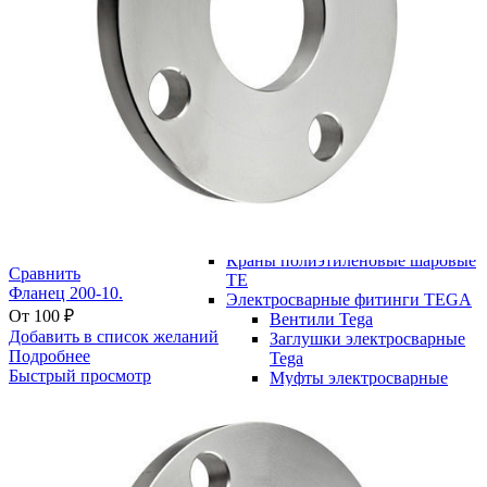
Фитинги Евростандарт (Италия)
Заглушка электросварная
Муфта переходная
электросварная на латунь
Муфта эл. cварная редукционная
Муфта эл. сварная SDR 11/17
Отвод 45 г, Отвод 90 г, Отвод 30
г
Седелка с фрезой электросварная
Седелочный отвод э/сварной
Тройник равносторонний
Тройник редукционный
Фитинги Тега (Турция)
Краны полиэтиленовые шаровые
Сравнить
TE
Фланец 200-10.
Электросварные фитинги TEGA
От
100
₽
Вентили Tega
Добавить в список желаний
Заглушки электросварные
Подробнее
Tega
Быстрый просмотр
Муфты электросварные
Tega
Муфты
электросварные Tega
SDR 11
Муфты