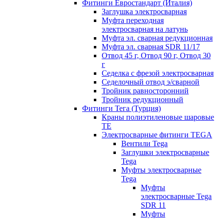
Фитинги Евростандарт (Италия)
Заглушка электросварная
Муфта переходная
электросварная на латунь
Муфта эл. cварная редукционная
Муфта эл. сварная SDR 11/17
Отвод 45 г, Отвод 90 г, Отвод 30
г
Седелка с фрезой электросварная
Седелочный отвод э/сварной
Тройник равносторонний
Тройник редукционный
Фитинги Тега (Турция)
Краны полиэтиленовые шаровые
TE
Электросварные фитинги TEGA
Вентили Tega
Заглушки электросварные
Tega
Муфты электросварные
Tega
Муфты
электросварные Tega
SDR 11
Муфты