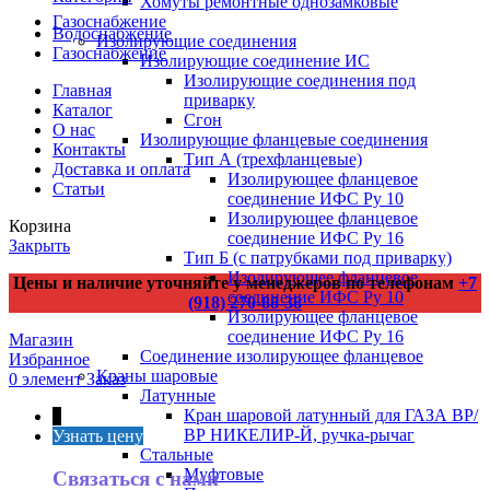
Хомуты ремонтные однозамковые
Газоснабжение
Водоснабжение
Изолирующие соединения
Газоснабжение
Изолирующие соединение ИС
Изолирующие соединения под
Главная
приварку
Каталог
Сгон
О нас
Изолирующие фланцевые соединения
Контакты
Тип А (трехфланцевые)
Доставка и оплата
Изолирующее фланцевое
Статьи
соединение ИФС Ру 10
Изолирующее фланцевое
Корзина
соединение ИФС Ру 16
Закрыть
Тип Б (с патрубками под приварку)
Изолирующее фланцевое
Цены и наличие уточняйте у менеджеров по телефонам
+7
соединение ИФС Ру 10
(918) 270-88-38
Изолирующее фланцевое
соединение ИФС Ру 16
Магазин
Соединение изолирующее фланцевое
Избранное
Краны шаровые
0
элемент
Заказ
Латунные
Кран шаровой латунный для ГАЗА ВР/
↑
ВР НИКЕЛИР-Й, ручка-рычаг
Узнать цену
Стальные
Муфтовые
Связаться с нами