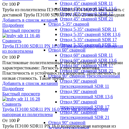
Отвод 45° сварной SDR 11
От
100
₽
Отвод 45° сварной SDR 13,6
Труба из полиэтилена ПЭ100 SDR11 PN 16,0 25 мм заказать с
Отвод 45° сварной SDR 17
доставкой Труба ПЭ100 SDR11 PN 16,0 25 мм водопроводная
Отвод 45° сварной SDR 21
Добавить в список желаний
Отвод 5-35° сварной
Подробнее
Отвод 5-35° сварной SDR 11
Быстрый просмотр
Отвод 5-35° сварной SDR 13,6
Отвод 5-35° сварной SDR 17
Сравнить
Отвод 5-35° сварной SDR 21
Труба ПЭ100 SDR11 PN 16,0 50 мм водопроводная напорная
Отвод 60° сварной
из полиэтилена
Отвод 60° сварной SDR 11
От
100
₽
Отвод 60° сварной SDR 13,6
Пластиковые полиэтиленовые трубы обладают следующими
Отвод 60° сварной SDR 17
характеристиками: Легкость и простота монтажа.
Отвод 60° сварной SDR 21
Пластичность и устойчивость к коррозии. Долговечность и
Отвод 90° сварной трехсекционный
низкая стоимость. Такие трубы
Отвод 90° сварной
Добавить в список желаний
трехсекционный SDR 11
Подробнее
Отвод 90° сварной
Быстрый просмотр
трехсекционный SDR 13,6
Отвод 90° сварной
Сравнить
трехсекционный SDR 17
Труба ПЭ100 SDR11 PN 16,0 1000 мм водопроводная
Отвод 90° сварной
напорная из полиэтилена
трехсекционный SDR 21
От
100
₽
Отвод 90° сварной
Труба ПЭ100 SDR11 PN 16,0 водопроводная напорная из
четырехсекционный