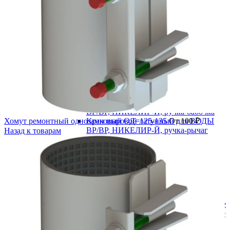
В категории
Водоснабжение
Запорная арматура
Задвижка 30ч39р с обрезиненным клином
Задвижка клиновая 30ч6бр
Краны шаровые
Краны шаровые латунные
Кран шаровой латунный для ВОДЫ
ВР/ВР, НИКЕЛИР-Й, ручка-бабочка
Хомут ремонтный однозамковый ОД=125-135
Кран шаровой латунный для ВОДЫ
От
100
₽
ВР/ВР, НИКЕЛИР-Й, ручка-рычаг
Назад к товарам
Кран шаровой латунный для ВОДЫ
ВР/НР, НИКЕЛИР-Й, ручка-бабочка
Кран шаровой латунный для ВОДЫ
ВР/НР, НИКЕЛИР-Й, ручка-рычаг
Стальные
Муфтовые
Под приварку
Краны шаровые полнопроходные
Краны шаровые редуцированные
Фланцевые