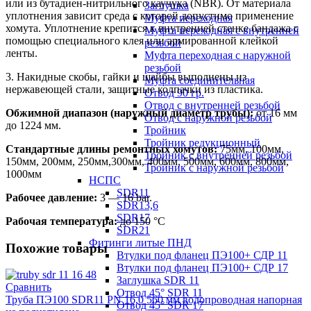
или из бутадиен-нитрильного каучука (NBR). От материала
Заглушка
уплотнения зависит среда с которой допустимо применение
Муфта переходная
хомута. Уплотнение крепится к внутренней стенке бандажа с
Муфта переходная с внутренней
помощью специального клея или армированной клейкой
резьбой
ленты.
Муфта переходная с наружной
резьбой
3. Накидные скобы, гайки и шайбы выполнены из
Муфта соединительная
нержавеющей стали, защитные колпачки из пластика.
Отвод 90 гр.
Отвод с внутренней резьбой
Обжимной диапазон (наружный диаметр трубы):
от 16 мм
Отвод с наружной резьбой
до 1224 мм.
Тройник
Тройник редукционный
Стандартные длины ремонтных хомутов:
75мм, 100мм,
Тройник с внутренней резьбой
150мм, 200мм, 250мм,300мм, 400мм, 500мм, 600мм, 800мм,
Тройник с наружной резьбой
1000мм
НСПС
SDR11
Рабочее давление:
3 — 16 bar.
SDR13,6
SDR17
Рабочая температура:
до 150 °С
SDR21
Фитинги литые ПНД
Похожие товары
Втулки под фланец ПЭ100+ СДР 11
Втулки под фланец ПЭ100+ СДР 17
Заглушка SDR 11
Сравнить
Отвод 45° SDR 11
Труба ПЭ100 SDR11 PN 16,0 560 мм водопроводная напорная
Отвод 45° SDR 17