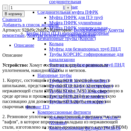
соединительная
Седелки фланцевые
Соединительная муфта ПФРК
В корзину
Муфта ПФРК для ПЭ труб
Сравнить
Муфта ПФРК удлинённая
Добавить в список желаний
Муфта ПФРК универсальная
Артикул:
928d9c2b8f92
Категории:
Водоснабжение
,
Хомуты
Трубы ПНД (ПЭ) напорные/безнапорные
ремонтные
,
Хомуты ремонтные однозамковые
Безнапорные трубы (Корсис)
Кольца
Описание
Муфты для безнапорных труб ПНД
Трубы КОРСИС гофрированные для
Описание
канализации
Фитинги для безнапорных труб ПНД
Устройство:
Хомут состоит из корпуса с резиновым
(ПЭ)
уплотнением, накидной скобы и метизов.
Напорные трубы
1. Корпус, состоящий из бандажа и замковой части со
Трубы SDR 11 ( 16 атмосфер )
шпильками, представляет собой цельную конструкцию из
Трубы SDR 13,6 ( 12 атмосфер )
нержавеющей стали (08Х18Н10 или AISI 304), сваренную в
Трубы SDR 17 ( 10 атмосфер )
среде аргона и прошедшую трёхстадийную химическую
Трубы SDR 21 ( 8 атмосфер )
пассивацию для дополнительной защиты от коррозии
Трубы SDR 26 (6 атмосфер )
сварочных швов.
Фитинг ПЭ
Компрессионные фитинги
2. Резиновое уплотнение с внутренней поверхностью типа
Компрессионные фитинги "Astore"
"вафля", в которое впрессован вкладыш из нержавеющей
(Италия)
стали, изготовлено из этилен-пропиленового каучука (EPDM)
Компрессионные фитинги PN10/16