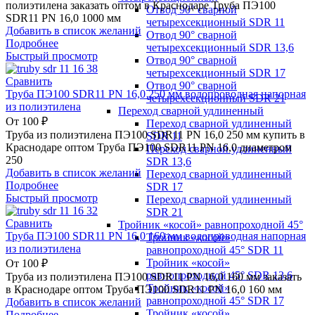
полиэтилена заказать оптом в Краснодаре Труба ПЭ100
Отвод 90° сварной
SDR11 PN 16,0 1000 мм
четырехсекционный SDR 11
Добавить в список желаний
Отвод 90° сварной
Подробнее
четырехсекционный SDR 13,6
Быстрый просмотр
Отвод 90° сварной
четырехсекционный SDR 17
Сравнить
Отвод 90° сварной
Труба ПЭ100 SDR11 PN 16,0 250 мм водопроводная напорная
четырехсекционный SDR 21
из полиэтилена
Переход сварной удлиненный
От
100
₽
Переход сварной удлиненный
Труба из полиэтилена ПЭ100 SDR11 PN 16,0 250 мм купить в
SDR 11
Краснодаре оптом Труба ПЭ100 SDR11 PN 16,0 диаметром
Переход сварной удлиненный
250
SDR 13,6
Добавить в список желаний
Переход сварной удлиненный
Подробнее
SDR 17
Быстрый просмотр
Переход сварной удлиненный
SDR 21
Сравнить
Тройник «косой» равнопроходной 45°
Труба ПЭ100 SDR11 PN 16,0 160 мм водопроводная напорная
Тройник «косой»
из полиэтилена
равнопроходной 45° SDR 11
Тройник «косой»
От
100
₽
равнопроходной 45° SDR 13,6
Труба из полиэтилена ПЭ100 SDR11 PN 16,0 160 мм заказать
Тройник «косой»
в Краснодаре оптом Труба ПЭ100 SDR11 PN 16,0 160 мм
равнопроходной 45° SDR 17
Добавить в список желаний
Тройник «косой»
Подробнее