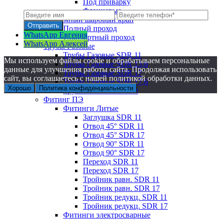
Под приварку
Фланцевые
Подземный шаровый кран
Полный проход
WhatsApp Евгения
Стандартный проход
WhatsApp Алексей
Трубы Газовые
Трубы Газовые SDR 11
Мы используем файлы cookie и обрабатываем персональные
Трубы Газовые SDR 13,6
данные для улучшения работы сайта. Продолжая использовать
Трубы Газовые SDR 17
сайт, вы соглашаетесь с нашей политикой обработки данных.
Трубы Газовые SDR 17,6
Хорошо
Политика конфиденциальности
Трубы Газовые SDR 9
Фитинг ПЭ
Фитинги Литые
Заглушка SDR 11
Отвод 45° SDR 11
Отвод 45° SDR 17
Отвод 90° SDR 11
Отвод 90° SDR 17
Переход SDR 11
Переход SDR 17
Тройник равн. SDR 11
Тройник равн. SDR 17
Тройник редукц. SDR 11
Тройник редукц. SDR 17
Фитинги электросварные