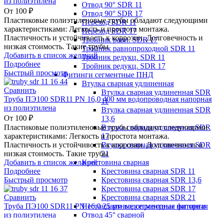
из полиэтилена
Отвод 90° SDR 11
От
100
₽
Отвод 90° SDR 17
Пластиковые полиэтиленовые трубы обладают следующими
Переход SDR 11
характеристиками: Легкость и простота монтажа.
Переход SDR 17
Пластичность и устойчивость к коррозии. Долговечность и
Тройник равн. SDR 17
низкая стоимость. Такие трубы
Тройник равнопроходной SDR 11
Добавить в список желаний
Тройник редукц. SDR 11
Подробнее
Тройник редукц. SDR 17
Быстрый просмотр
Фитинги сегментные ПНД
Втулка сварная удлиненная
Сравнить
Втулка сварная удлиненная SDR
Труба ПЭ100 SDR11 PN 16,0 400 мм водопроводная напорная
11
из полиэтилена
Втулка сварная удлиненная SDR
От
100
₽
13,6
Втулка сварная удлиненная SDR
Пластиковые полиэтиленовые трубы обладают следующими
17
характеристиками: Легкость и простота монтажа.
Втулка сварная удлиненная SDR
Пластичность и устойчивость к коррозии. Долговечность и
21
низкая стоимость. Такие трубы
Крестовина сварная
Добавить в список желаний
Крестовина сварная SDR 11
Подробнее
Крестовина сварная SDR 13,6
Быстрый просмотр
Крестовина сварная SDR 17
Крестовина сварная SDR 21
Сравнить
Нестандартные сегментные фитинги
Труба ПЭ100 SDR11 PN 16,0 25 мм водопроводная напорная
Отвод 45° сварной
из полиэтилена