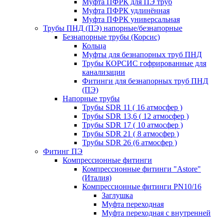
Муфта ПФРК для ПЭ труб
Муфта ПФРК удлинённая
Муфта ПФРК универсальная
Трубы ПНД (ПЭ) напорные/безнапорные
Безнапорные трубы (Корсис)
Кольца
Муфты для безнапорных труб ПНД
Трубы КОРСИС гофрированные для
канализации
Фитинги для безнапорных труб ПНД
(ПЭ)
Напорные трубы
Трубы SDR 11 ( 16 атмосфер )
Трубы SDR 13,6 ( 12 атмосфер )
Трубы SDR 17 ( 10 атмосфер )
Трубы SDR 21 ( 8 атмосфер )
Трубы SDR 26 (6 атмосфер )
Фитинг ПЭ
Компрессионные фитинги
Компрессионные фитинги "Astore"
(Италия)
Компрессионные фитинги PN10/16
Заглушка
Муфта переходная
Муфта переходная с внутренней