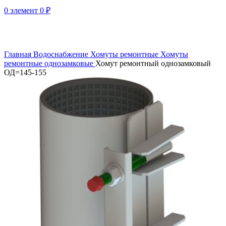
0
элемент
0
₽
Нажмите, чтобы увеличить
Главная
Водоснабжение
Хомуты ремонтные
Хомуты
ремонтные однозамковые
Хомут ремонтный однозамковый
ОД=145-155