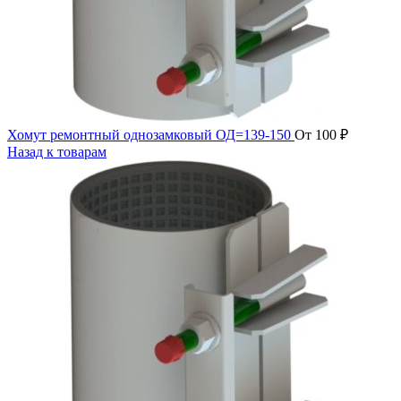
Хомут ремонтный однозамковый ОД=139-150
От
100
₽
Назад к товарам