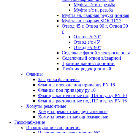
Муфта э/с вн. резьба
Муфта э/с н. резьба
Муфта эл. cварная редукционная
Муфта эл. сварная SDR 11/17
Отвод 45 г, Отвод 90 г, Отвод 30
г
Отвод э/с 30°
Отвод э/с 45°
Отвод э/с 90°
Седелка с фрезой электросварная
Седелочный отвод э/сварной
Тройник равносторонний
Тройник редукционный
Фланцы
Заглушка фланцевая
Фланцы плоские под приварку PN 16
Фланцы под приварку ру 10
Фланцы расточенные под ПЭ втулку PN 10
Фланцы расточенные под ПЭ втулку PN 16
Хомуты ремонтные
Хомуты ремонтные двухзамковые
Хомуты ремонтные однозамковые
Газоснабжение
Изолирующие соединения
Изолирующие соединение ИС