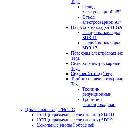
Tega
Отвод
электросварной 45°
Отвод
электросварной 90°
Патрубок-накладка TEGA
Патрубок-накладка
SDR 11
Патрубок-накладка
SDR 17
Переходы электросварные
Tega
Седелки электросварные
Tega
Седловой отвод Tega
Тройники электросварные
Tega
Тройник
редукционный
Тройники
равнопроходные
Цокольные вводы/НСПС
НСП (неразъемные соединения) SDR11
НСП (неразъемные соединения) SDR9
Цокольные вводы I образный