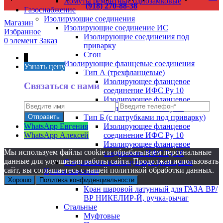
Хомуты ремонтные однозамковые
(918) 270-88-38
Газоснабжение
Изолирующие соединения
Магазин
Изолирующие соединение ИС
Избранное
Изолирующие соединения под
0
элемент
Заказ
приварку
Сгон
↑
Изолирующие фланцевые соединения
Узнать цену
Тип А (трехфланцевые)
Изолирующее фланцевое
Связаться с нами
соединение ИФС Ру 10
Изолирующее фланцевое
соединение ИФС Ру 16
Тип Б (с патрубками под приварку)
WhatsApp Евгения
Изолирующее фланцевое
WhatsApp Алексей
соединение ИФС Ру 10
Изолирующее фланцевое
Мы используем файлы cookie и обрабатываем персональные
соединение ИФС Ру 16
данные для улучшения работы сайта. Продолжая использовать
Соединение изолирующее фланцевое
сайт, вы соглашаетесь с нашей политикой обработки данных.
Краны шаровые
Латунные
Хорошо
Политика конфиденциальности
Кран шаровой латунный для ГАЗА ВР/
ВР НИКЕЛИР-Й, ручка-рычаг
Стальные
Муфтовые