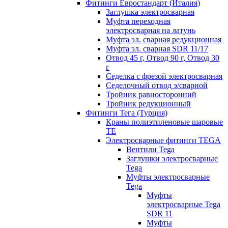
Фитинги Евростандарт (Италия)
Заглушка электросварная
Муфта переходная
электросварная на латунь
Муфта эл. cварная редукционная
Муфта эл. сварная SDR 11/17
Отвод 45 г, Отвод 90 г, Отвод 30
г
Седелка с фрезой электросварная
Седелочный отвод э/сварной
Тройник равносторонний
Тройник редукционный
Фитинги Тега (Турция)
Краны полиэтиленовые шаровые
TE
Электросварные фитинги TEGA
Вентили Tega
Заглушки электросварные
Tega
Муфты электросварные
Tega
Муфты
электросварные Tega
SDR 11
Муфты