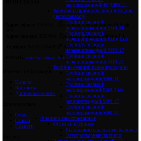
КОНТАКТЫ
равнопроходной 45° SDR 21
Тройник сварной неравнопроходной
(через переход)
Тройник сварной
Адрес офиса:
350039 г. Краснодар, проезд Майский 5 оф.
неравнопроходной SDR 11
209
Тройник сварной
Адрес склада:
350039 г. Краснодар, проезд Майский 3.
неравнопроходной SDR 13,6
Тройник сварной
Телефон:
8-918-270-8838 | 8-918-093-8838
неравнопроходной SDR 17
Тройник сварной
EMAIL:
oooskplast@mail.ru
неравнопроходной SDR 21
Тройник сварной равнопроходной
Полезная информация
Тройник сварной
равнопроходной SDR 11
Каталог
Тройник сварной
Контакты
равнопроходной SDR 13,6
Доставка и оплата
Тройник сварной
равнопроходной SDR 17
Дополнительно
Тройник сварной
равнопроходной SDR 21
О нас
Фитинги электросварные
Статьи
Фитинги (Турция)
Новости
Краны полиэтиленовые шаровые
Электросварные фитинги
Каталог
Электросварные фитинги (КНР)