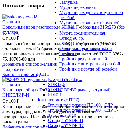
Заглушка
Похожие товары
Муфта переходная
Муфта переходная с внутренней
резьбой
Сравнить
Муфта переходная с наружной
Цокольный ввод газопровода SDR11 Г-образный 315х273 (без
резьбой
футляра)
Муфта соединительная
Отвод 90 гр.
От
100
₽
Отвод с внутренней резьбой
Цокольный ввод газопровода SDR11 Г-образный 315х273
Отвод с наружной резьбой
Стальная часть «Г-образного» цокольного ввода
Тройник
изготавливается из стальных прямошовных труб ГОСТ 3262-
Тройник редукционный
75, 10705-80 или
Тройник с внутренней резьбой
Добавить в список желаний
Тройник с наружной резьбой
Подробнее
НСПС
Быстрый просмотр
SDR11
SDR13,6
Сравнить
SDR17
Кран шаровой для ГАЗА 1 1/4″ ВР/ВР рычаг, латунный
SDR21
НИКЕЛИР-Й
Фитинги литые ПНД
От
100
₽
Втулки под фланец ПЭ100+ СДР 11
Кран шаровый газовый — специализированный тип запорной
Втулки под фланец ПЭ100+ СДР 17
арматуры, предназначенный для использования в
Заглушка SDR 11
газопроводах. Поскольку газ — источник повышенного
Отвод 45° SDR 11
риска, краны
Отвод 45° SDR 17
Добавить в список желаний