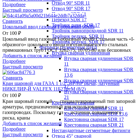
Отвод 90° SDR 11
Подробнее
Отвод 90° SDR 17
Быстрый просмотр
Переход SDR 11
Переход SDR 17
Сравнить
Тройник равн. SDR 17
Цокольный ввод газовый I-образный 90х89
Тройник равнопроходной SDR 11
От
100
₽
Тройник редукц. SDR 11
Цокольный ввод газовый I-образный 90х89 Стальная часть «I-
Тройник редукц. SDR 17
образного» цокольного ввода изготавливается из стальных
Фитинги сегментные ПНД
прямошовных труб ГОСТ 3262-75, 10705-80 или бесшовных
Втулка сварная удлиненная
Добавить в список желаний
Втулка сварная удлиненная SDR
Подробнее
11
Быстрый просмотр
Втулка сварная удлиненная SDR
13,6
Сравнить
Втулка сварная удлиненная SDR
Кран шаровой для ГАЗА 1 1/2″ ВР/НР рычаг, латунный
17
НИКЕЛИР-Й VALFEX 11Б27фтМ (8/2)
Втулка сварная удлиненная SDR
От
100
₽
21
Кран шаровый газовый — специализированный тип запорной
Крестовина сварная
арматуры, предназначенный для использования в
Крестовина сварная SDR 11
газопроводах. Поскольку газ — источник повышенного
Крестовина сварная SDR 13,6
риска, краны
Крестовина сварная SDR 17
Добавить в список желаний
Крестовина сварная SDR 21
Подробнее
Нестандартные сегментные фитинги
Быстрый просмотр
Отвод 45° сварной