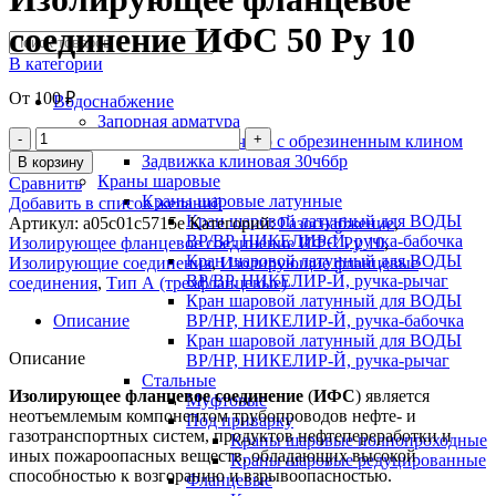
соединение ИФС 50 Ру 10
В категории
От
100
₽
Водоснабжение
Запорная арматура
Задвижка 30ч39р с обрезиненным клином
Задвижка клиновая 30ч6бр
В корзину
Краны шаровые
Сравнить
Краны шаровые латунные
Добавить в список желаний
Кран шаровой латунный для ВОДЫ
Артикул:
a05c01c5715e
Категорий:
Газоснабжение
,
ВР/ВР, НИКЕЛИР-Й, ручка-бабочка
Изолирующее фланцевое соединение ИФС Ру 10
,
Кран шаровой латунный для ВОДЫ
Изолирующие соединения
,
Изолирующие фланцевые
ВР/ВР, НИКЕЛИР-Й, ручка-рычаг
соединения
,
Тип А (трехфланцевые)
Кран шаровой латунный для ВОДЫ
Описание
ВР/НР, НИКЕЛИР-Й, ручка-бабочка
Кран шаровой латунный для ВОДЫ
Описание
ВР/НР, НИКЕЛИР-Й, ручка-рычаг
Стальные
Изолирующее
фланцевое
соединение
(
ИФС
) является
Муфтовые
неотъемлемым компонентом трубопроводов нефте- и
Под приварку
газотранспортных систем, продуктов нефтепереработки и
Краны шаровые полнопроходные
иных пожароопасных веществ, обладающих высокой
Краны шаровые редуцированные
способностью к возгоранию и взрывоопасностью.
Фланцевые