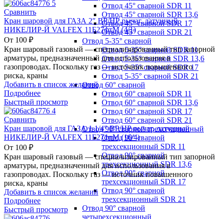
Отвод 45° сварной SDR 11
Сравнить
Отвод 45° сварной SDR 13,6
Кран шаровой для ГАЗА 2″ ВР/НР рычаг, латунный
Отвод 45° сварной SDR 17
НИКЕЛИР-Й VALFEX 11Б27фтМ (4/1)
Отвод 45° сварной SDR 21
От
100
₽
Отвод 5-35° сварной
Кран шаровый газовый — специализированный тип запорной
Отвод 5-35° сварной SDR 11
арматуры, предназначенный для использования в
Отвод 5-35° сварной SDR 13,6
газопроводах. Поскольку газ — источник повышенного
Отвод 5-35° сварной SDR 17
риска, краны
Отвод 5-35° сварной SDR 21
Добавить в список желаний
Отвод 60° сварной
Подробнее
Отвод 60° сварной SDR 11
Быстрый просмотр
Отвод 60° сварной SDR 13,6
Отвод 60° сварной SDR 17
Сравнить
Отвод 60° сварной SDR 21
Кран шаровой для ГАЗА 1 1/4″ ВР/НР рычаг, латунный
Отвод 90° сварной трехсекционный
НИКЕЛИР-Й VALFEX 11Б27фтМ (16/4)
Отвод 90° сварной
трехсекционный SDR 11
От
100
₽
Отвод 90° сварной
Кран шаровый газовый — специализированный тип запорной
трехсекционный SDR 13,6
арматуры, предназначенный для использования в
Отвод 90° сварной
газопроводах. Поскольку газ — источник повышенного
трехсекционный SDR 17
риска, краны
Отвод 90° сварной
Добавить в список желаний
трехсекционный SDR 21
Подробнее
Отвод 90° сварной
Быстрый просмотр
четырехсекционный