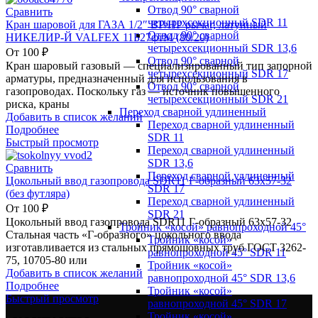
Отвод 90° сварной
Сравнить
четырехсекционный SDR 11
Кран шаровой для ГАЗА 1/2″ ВР/НР рычаг, латунный
Отвод 90° сварной
НИКЕЛИР-Й VALFEX 11Б27фтМ (80/20)
четырехсекционный SDR 13,6
От
100
₽
Отвод 90° сварной
Кран шаровый газовый — специализированный тип запорной
четырехсекционный SDR 17
арматуры, предназначенный для использования в
Отвод 90° сварной
газопроводах. Поскольку газ — источник повышенного
четырехсекционный SDR 21
риска, краны
Переход сварной удлиненный
Добавить в список желаний
Переход сварной удлиненный
Подробнее
SDR 11
Быстрый просмотр
Переход сварной удлиненный
SDR 13,6
Сравнить
Переход сварной удлиненный
Цокольный ввод газопровода SDR11 Г-образный 63х57-32
SDR 17
(без футляра)
Переход сварной удлиненный
От
100
₽
SDR 21
Цокольный ввод газопровода SDR11 Г-образный 63х57-32
Тройник «косой» равнопроходной 45°
Стальная часть «Г-образного» цокольного ввода
Тройник «косой»
изготавливается из стальных прямошовных труб ГОСТ 3262-
равнопроходной 45° SDR 11
75, 10705-80 или
Тройник «косой»
Добавить в список желаний
равнопроходной 45° SDR 13,6
Подробнее
Тройник «косой»
Быстрый просмотр
равнопроходной 45° SDR 17
Тройник «косой»