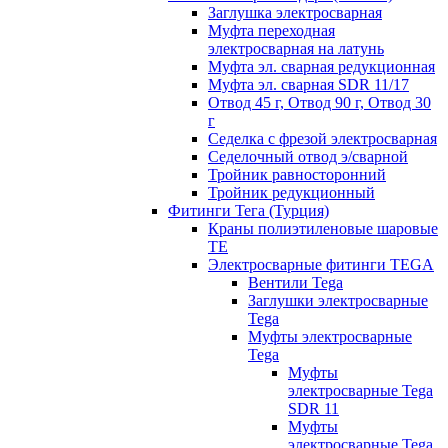
Заглушка электросварная
Муфта переходная
электросварная на латунь
Муфта эл. cварная редукционная
Муфта эл. сварная SDR 11/17
Отвод 45 г, Отвод 90 г, Отвод 30
г
Седелка с фрезой электросварная
Седелочный отвод э/сварной
Тройник равносторонний
Тройник редукционный
Фитинги Тега (Турция)
Краны полиэтиленовые шаровые
TE
Электросварные фитинги TEGA
Вентили Tega
Заглушки электросварные
Tega
Муфты электросварные
Tega
Муфты
электросварные Tega
SDR 11
Муфты
электросварные Tega