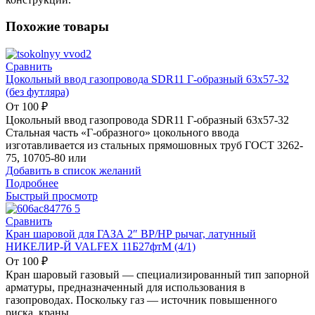
Похожие товары
Сравнить
Цокольный ввод газопровода SDR11 Г-образный 63х57-32
(без футляра)
От
100
₽
Цокольный ввод газопровода SDR11 Г-образный 63х57-32
Стальная часть «Г-образного» цокольного ввода
изготавливается из стальных прямошовных труб ГОСТ 3262-
75, 10705-80 или
Добавить в список желаний
Подробнее
Быстрый просмотр
Сравнить
Кран шаровой для ГАЗА 2″ ВР/НР рычаг, латунный
НИКЕЛИР-Й VALFEX 11Б27фтМ (4/1)
От
100
₽
Кран шаровый газовый — специализированный тип запорной
арматуры, предназначенный для использования в
газопроводах. Поскольку газ — источник повышенного
риска, краны