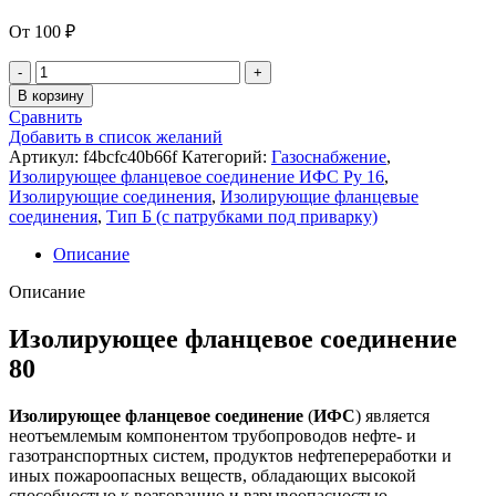
От
100
₽
В корзину
Сравнить
Добавить в список желаний
Артикул:
f4bcfc40b66f
Категорий:
Газоснабжение
,
Изолирующее фланцевое соединение ИФС Ру 16
,
Изолирующие соединения
,
Изолирующие фланцевые
соединения
,
Тип Б (с патрубками под приварку)
Описание
Описание
Изолирующее фланцевое соединение
80
Изолирующее
фланцевое
соединение
(
ИФС
) является
неотъемлемым компонентом трубопроводов нефте- и
газотранспортных систем, продуктов нефтепереработки и
иных пожароопасных веществ, обладающих высокой
способностью к возгоранию и взрывоопасностью.