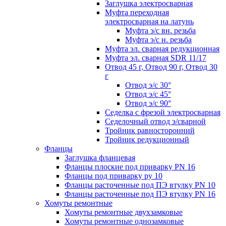
Заглушка электросварная
Муфта переходная
электросварная на латунь
Муфта э/с вн. резьба
Муфта э/с н. резьба
Муфта эл. cварная редукционная
Муфта эл. сварная SDR 11/17
Отвод 45 г, Отвод 90 г, Отвод 30
г
Отвод э/с 30°
Отвод э/с 45°
Отвод э/с 90°
Седелка с фрезой электросварная
Седелочный отвод э/сварной
Тройник равносторонний
Тройник редукционный
Фланцы
Заглушка фланцевая
Фланцы плоские под приварку PN 16
Фланцы под приварку ру 10
Фланцы расточенные под ПЭ втулку PN 10
Фланцы расточенные под ПЭ втулку PN 16
Хомуты ремонтные
Хомуты ремонтные двухзамковые
Хомуты ремонтные однозамковые