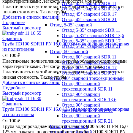
характеристиками: Легкость и простота монтажа.
Отвод 45° сварной SDR 11
Пластичность и устойчивость к коррозии. Долговечность и
Отвод 45° сварной SDR 13,6
низкая стоимость. Такие трубы
Отвод 45° сварной SDR 17
Добавить в список желаний
Отвод 45° сварной SDR 21
Подробнее
Отвод 5-35° сварной
Быстрый просмотр
Отвод 5-35° сварной SDR 11
Отвод 5-35° сварной SDR 13,6
Сравнить
Отвод 5-35° сварной SDR 17
Труба ПЭ100 SDR11 PN 16,0 900 мм водопроводная напорная
Отвод 5-35° сварной SDR 21
из полиэтилена
Отвод 60° сварной
От
100
₽
Отвод 60° сварной SDR 11
Пластиковые полиэтиленовые трубы обладают следующими
Отвод 60° сварной SDR 13,6
характеристиками: Легкость и простота монтажа.
Отвод 60° сварной SDR 17
Пластичность и устойчивость к коррозии. Долговечность и
Отвод 60° сварной SDR 21
низкая стоимость. Такие трубы
Отвод 90° сварной трехсекционный
Добавить в список желаний
Отвод 90° сварной
Подробнее
трехсекционный SDR 11
Быстрый просмотр
Отвод 90° сварной
трехсекционный SDR 13,6
Сравнить
Отвод 90° сварной
Труба ПЭ100 SDR11 PN 16,0 125 мм водопроводная напорная
трехсекционный SDR 17
из полиэтилена
Отвод 90° сварной
От
100
₽
трехсекционный SDR 21
Отвод 90° сварной
Труба водопроводная из полиэтилена ПЭ100 SDR 11 PN 16,0
четырехсекционный
125 мм заказать по доступной цене Труба ПЭ100 SDR11 PN