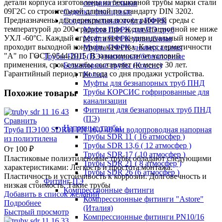
детали корпуса изготовлены из бесшовной трубы марки стали
соединительная
09Г2С со строительной длиной по стандарту DIN 3202.
Седелки фланцевые
Предназначены для перекрытия потока рабочей среды с
Соединительная муфта ПФРК
температурой до 200 градусов при эксплуатационной не ниже
Муфта ПФРК для ПЭ труб
УХЛ -60°C. Каждый агрегат имеет индивидуальный номер и
Муфта ПФРК удлинённая
проходит выходной контроль качества. Класс герметичности
Муфта ПФРК универсальная
"А" по ГОСТ 9544-2015. В зависимости от условий
Трубы ПНД (ПЭ) напорные/безнапорные
применения, срок службы составляет не менее 30 лет.
Безнапорные трубы (Корсис)
Гарантийный период три года со дня продажи устройства.
Кольца
Муфты для безнапорных труб ПНД
Похожие товары
Трубы КОРСИС гофрированные для
канализации
Фитинги для безнапорных труб ПНД
(ПЭ)
Сравнить
Напорные трубы
Труба ПЭ100 SDR11 PN 16,0 40 мм водопроводная напорная
Трубы SDR 11 ( 16 атмосфер )
из полиэтилена
Трубы SDR 13,6 ( 12 атмосфер )
От
100
₽
Трубы SDR 17 ( 10 атмосфер )
Пластиковые полиэтиленовые трубы обладают следующими
Трубы SDR 21 ( 8 атмосфер )
характеристиками: Легкость и простота монтажа.
Трубы SDR 26 (6 атмосфер )
Пластичность и устойчивость к коррозии. Долговечность и
Фитинг ПЭ
низкая стоимость. Такие трубы
Компрессионные фитинги
Добавить в список желаний
Компрессионные фитинги "Astore"
Подробнее
(Италия)
Быстрый просмотр
Компрессионные фитинги PN10/16