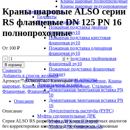
Краны шаровые полнопроходные
Краны шаровые редуцированные
Краны шаровые ALSO серии
Пожарная арматура
Гидранты
RS фланцевые DN 125 PN 16
Подставки пожарные
Пожарная подставка двойная
полнопроходные
фланцевая ру10
Пожарная подставка крестовая
фланцевая ру10
От
100
₽
Пожарная подставка одинарная
фланцевая ру10
Пожарная подставка тройниковая
фланцевый ру10
В корзину
Пожарные подставки фланцевые
Сравнить
(глухие)
Добавить в список желаний
Ремонтно-соединительная арматура
Артикул:
7d97b6397407
Категорий:
Водоснабжение
,
Краны
Демонтажные вставки
шаровые
,
Краны шаровые полнопроходные
,
Стальные
,
Демонтажная /монтажная вставка PN
Фланцевые
,
Фланцевые
10
Демонтажная /монтажная вставка PN
Описание
16
Доуплотнитель раструба (РУРС)
Описание
Муфты соединительные ДРК
Серия ALSO RS разработана для замены импортных аналогов
Муфта ДРК для ПЭ труб
без корректировки конструкции трубопровода. Основные
Муфта ДРК универсальная