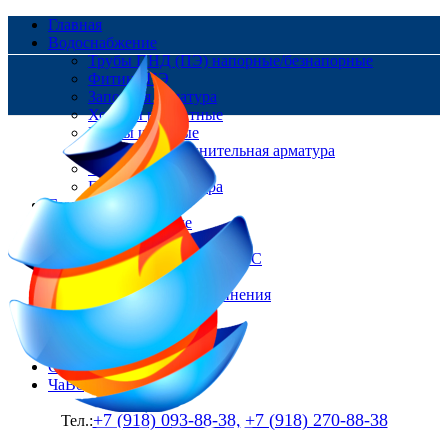
Главная
Водоснабжение
Трубы ПНД (ПЭ) напорные/безнапорные
Фитинг ПЭ
Запорная арматура
Хомуты ремонтные
Краны шаровые
Ремонтно-соединительная арматура
Фланцы
Пожарная арматура
Газоснабжение
Трубы Газовые
Фитинг ПЭ
Цокольные вводы/НСПС
Краны шаровые
Изолирующие соединения
Контакты
Доставка и оплата
О нас
Статьи
ЧаВо
+7 (918) 093-88-38,
+7 (918) 270-88-38
Тел.: