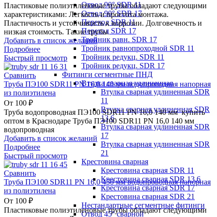
Отвод 90° SDR 11
Пластиковые полиэтиленовые трубы обладают следующими
Отвод 90° SDR 17
характеристиками: Легкость и простота монтажа.
Переход SDR 11
Пластичность и устойчивость к коррозии. Долговечность и
Переход SDR 17
низкая стоимость. Такие трубы
Тройник равн. SDR 17
Добавить в список желаний
Тройник равнопроходной SDR 11
Подробнее
Тройник редукц. SDR 11
Быстрый просмотр
Тройник редукц. SDR 17
Фитинги сегментные ПНД
Сравнить
Втулка сварная удлиненная
Труба ПЭ100 SDR11 PN 16,0 140 мм водопроводная напорная
Втулка сварная удлиненная SDR
из полиэтилена
11
От
100
₽
Втулка сварная удлиненная SDR
Труба водопроводная ПЭ100 SDR11 PN 16,0 140 мм купить
13,6
оптом в Краснодаре Труба ПЭ100 SDR11 PN 16,0 140 мм
Втулка сварная удлиненная SDR
водопроводная
17
Добавить в список желаний
Втулка сварная удлиненная SDR
Подробнее
21
Быстрый просмотр
Крестовина сварная
Крестовина сварная SDR 11
Сравнить
Крестовина сварная SDR 13,6
Труба ПЭ100 SDR11 PN 16,0 450 мм водопроводная напорная
Крестовина сварная SDR 17
из полиэтилена
Крестовина сварная SDR 21
От
100
₽
Нестандартные сегментные фитинги
Пластиковые полиэтиленовые трубы обладают следующими
Отвод 45° сварной