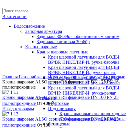
В категории
Водоснабжение
Запорная арматура
Задвижка 30ч39р с обрезиненным клином
Задвижка клиновая 30ч6бр
Краны шаровые
Краны шаровые латунные
Кран шаровой латунный для ВОДЫ
ВР/ВР, НИКЕЛИР-Й, ручка-бабочка
Кран шаровой латунный для ВОДЫ
Нажмите, чтобы увеличить
ВР/ВР, НИКЕЛИР-Й, ручка-рычаг
Главная
Газоснабжение
Краны шаровые
Стальные
Фланцевые
Кран шаровой латунный для ВОДЫ
Краны шаровые ALSO серии RS фланцевые DN 125 PN 16
ВР/НР, НИКЕЛИР-Й, ручка-бабочка
полнопроходные
Кран шаровой латунный для ВОДЫ
ВР/НР, НИКЕЛИР-Й, ручка-рычаг
Краны шаровые ALSO серии RS фланцевые DN 100 PN 25
Стальные
полнопроходные
От
100
Муфтовые
₽
Под приварку
Назад к товарам
Краны шаровые полнопроходные
Краны шаровые редуцированные
Краны шаровые ALSO серии RS фланцевые DN 125 PN 25
Фланцевые
полнопроходные
От
100
₽