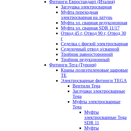
Фитинги Евростандарт (Италия)
Заглушка электросварная
Муфта переходная
электросварная на латунь
Муфта эл. cварная редукционная
Муфта эл. сварная SDR 11/17
Отвод 45 г, Отвод 90 г, Отвод 30
г
Седелка с фрезой электросварная
Седелочный отвод э/сварной
Тройник равносторонний
Тройник редукционный
Фитинги Тега (Турция)
Краны полиэтиленовые шаровые
TE
Электросварные фитинги TEGA
Вентили Tega
Заглушки электросварные
Tega
Муфты электросварные
Tega
Муфты
электросварные Tega
SDR 11
Муфты