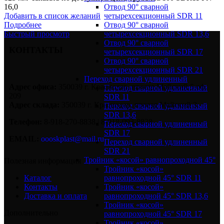
Отвод 90° сварной
16,0
четырехсекционный SDR 11
Добавить в список желаний
Отвод 90° сварной
Подробнее
четырехсекционный SDR 13,6
Быстрый просмотр
Отвод 90° сварной
КОНТАКТЫ
четырехсекционный SDR 17
Отвод 90° сварной
четырехсекционный SDR 21
Переход сварной удлиненный
Адрес офиса:
350039 г. Краснодар, проезд Майский 5 оф.
Переход сварной удлиненный
209
SDR 11
Адрес склада:
350039 г. Краснодар, проезд Майский 3.
Переход сварной удлиненный
SDR 13,6
Телефон:
8-918-270-8838 | 8-918-093-8838
Переход сварной удлиненный
SDR 17
EMAIL:
oooskplast@mail.ru
Переход сварной удлиненный
SDR 21
Тройник «косой» равнопроходной 45°
Полезная информация
Тройник «косой»
равнопроходной 45° SDR 11
Каталог
Тройник «косой»
Контакты
равнопроходной 45° SDR 13,6
Доставка и оплата
Тройник «косой»
Дополнительно
равнопроходной 45° SDR 17
Тройник «косой»