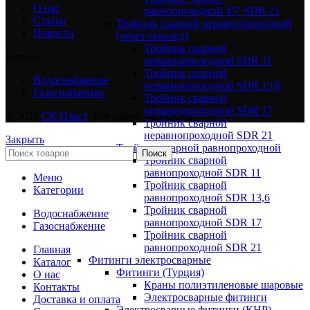
О нас
равнопроходной 45° SDR 21
Статьи
Тройник сварной неравнопроходной
Новости
(через переход)
Тройник сварной
Каталог
неравнопроходной SDR 11
Тройник сварной
Водоснабжение
неравнопроходной SDR 13,6
Газоснабжение
Тройник сварной
неравнопроходной SDR 17
© 2026
СК Пласт
. Все права защищены
Тройник сварной
неравнопроходной SDR 21
Закрыть
Тройник сварной равнопроходной
Поиск
Тройник сварной
равнопроходной SDR 11
Меню
Тройник сварной
Категории
равнопроходной SDR 13,6
Тройник сварной
Водоснабжение
равнопроходной SDR 17
Газоснабжение
Тройник сварной
равнопроходной SDR 21
Главная
Фитинги электросварные
Каталог
Фитинги (Турция)
О нас
Краны полиэтиленовые шаровые
Контакты
Электросварные фитинги
Доставка и оплата
Электросварные фитинги (КНР)