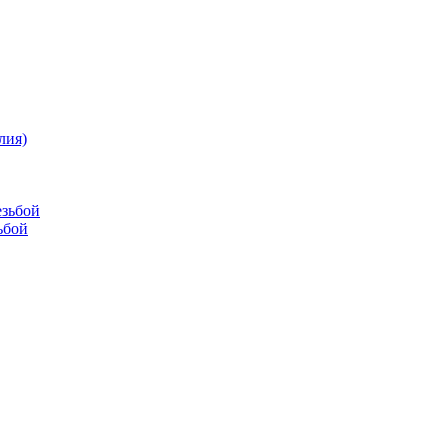
лия)
езьбой
ьбой