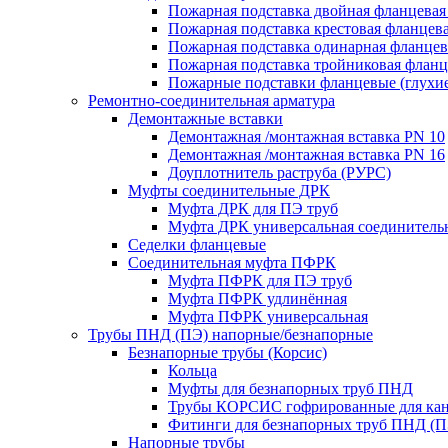
Пожарная подставка двойная фланцевая
Пожарная подставка крестовая фланцева
Пожарная подставка одинарная фланцев
Пожарная подставка тройниковая флан
Пожарные подставки фланцевые (глухи
Ремонтно-соединительная арматура
Демонтажные вставки
Демонтажная /монтажная вставка PN 10
Демонтажная /монтажная вставка PN 16
Доуплотнитель раструба (РУРС)
Муфты соединительные ДРК
Муфта ДРК для ПЭ труб
Муфта ДРК универсальная соединитель
Седелки фланцевые
Соединительная муфта ПФРК
Муфта ПФРК для ПЭ труб
Муфта ПФРК удлинённая
Муфта ПФРК универсальная
Трубы ПНД (ПЭ) напорные/безнапорные
Безнапорные трубы (Корсис)
Кольца
Муфты для безнапорных труб ПНД
Трубы КОРСИС гофрированные для ка
Фитинги для безнапорных труб ПНД (П
Напорные трубы