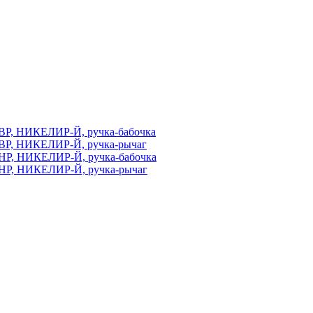
ВР, НИКЕЛИР-Й, ручка-бабочка
ВР, НИКЕЛИР-Й, ручка-рычаг
НР, НИКЕЛИР-Й, ручка-бабочка
НР, НИКЕЛИР-Й, ручка-рычаг