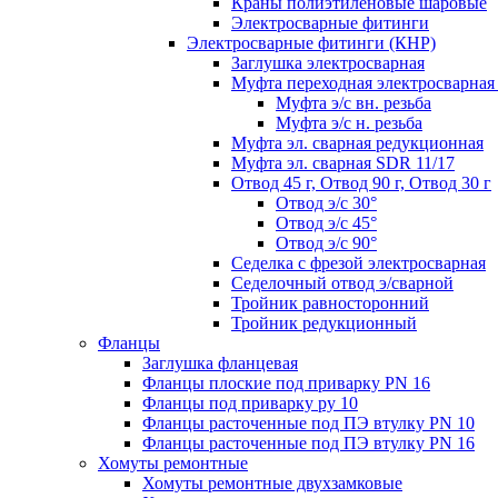
Краны полиэтиленовые шаровые
Электросварные фитинги
Электросварные фитинги (КНР)
Заглушка электросварная
Муфта переходная электросварная 
Муфта э/с вн. резьба
Муфта э/с н. резьба
Муфта эл. cварная редукционная
Муфта эл. сварная SDR 11/17
Отвод 45 г, Отвод 90 г, Отвод 30 г
Отвод э/с 30°
Отвод э/с 45°
Отвод э/с 90°
Седелка с фрезой электросварная
Седелочный отвод э/сварной
Тройник равносторонний
Тройник редукционный
Фланцы
Заглушка фланцевая
Фланцы плоские под приварку PN 16
Фланцы под приварку ру 10
Фланцы расточенные под ПЭ втулку PN 10
Фланцы расточенные под ПЭ втулку PN 16
Хомуты ремонтные
Хомуты ремонтные двухзамковые