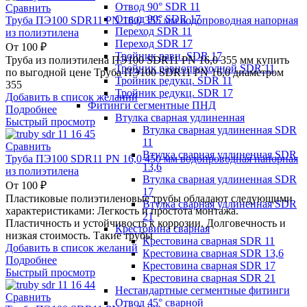
Отвод 90° SDR 11
Сравнить
Отвод 90° SDR 17
Труба ПЭ100 SDR11 PN 16,0 355 мм водопроводная напорная
Переход SDR 11
из полиэтилена
Переход SDR 17
От
100
₽
Тройник равн. SDR 17
Труба из полиэтилена ПЭ100 SDR11 PN 16,0 355 мм купить
Тройник равнопроходной SDR 11
по выгодной цене Труба ПЭ100 SDR11 PN 16,0 диаметром
Тройник редукц. SDR 11
355
Тройник редукц. SDR 17
Добавить в список желаний
Фитинги сегментные ПНД
Подробнее
Втулка сварная удлиненная
Быстрый просмотр
Втулка сварная удлиненная SDR
11
Сравнить
Втулка сварная удлиненная SDR
Труба ПЭ100 SDR11 PN 16,0 450 мм водопроводная напорная
13,6
из полиэтилена
Втулка сварная удлиненная SDR
От
100
₽
17
Пластиковые полиэтиленовые трубы обладают следующими
Втулка сварная удлиненная SDR
характеристиками: Легкость и простота монтажа.
21
Пластичность и устойчивость к коррозии. Долговечность и
Крестовина сварная
низкая стоимость. Такие трубы
Крестовина сварная SDR 11
Добавить в список желаний
Крестовина сварная SDR 13,6
Подробнее
Крестовина сварная SDR 17
Быстрый просмотр
Крестовина сварная SDR 21
Нестандартные сегментные фитинги
Сравнить
Отвод 45° сварной