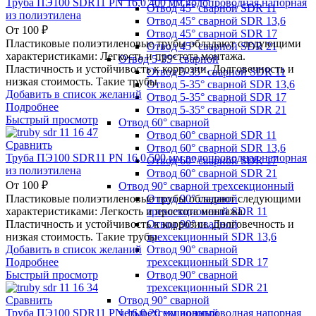
Труба ПЭ100 SDR11 PN 16,0 400 мм водопроводная напорная
Отвод 45° сварной SDR 11
из полиэтилена
Отвод 45° сварной SDR 13,6
От
100
₽
Отвод 45° сварной SDR 17
Пластиковые полиэтиленовые трубы обладают следующими
Отвод 45° сварной SDR 21
характеристиками: Легкость и простота монтажа.
Отвод 5-35° сварной
Пластичность и устойчивость к коррозии. Долговечность и
Отвод 5-35° сварной SDR 11
низкая стоимость. Такие трубы
Отвод 5-35° сварной SDR 13,6
Добавить в список желаний
Отвод 5-35° сварной SDR 17
Подробнее
Отвод 5-35° сварной SDR 21
Быстрый просмотр
Отвод 60° сварной
Отвод 60° сварной SDR 11
Сравнить
Отвод 60° сварной SDR 13,6
Труба ПЭ100 SDR11 PN 16,0 500 мм водопроводная напорная
Отвод 60° сварной SDR 17
из полиэтилена
Отвод 60° сварной SDR 21
От
100
₽
Отвод 90° сварной трехсекционный
Отвод 90° сварной
Пластиковые полиэтиленовые трубы обладают следующими
трехсекционный SDR 11
характеристиками: Легкость и простота монтажа.
Отвод 90° сварной
Пластичность и устойчивость к коррозии. Долговечность и
трехсекционный SDR 13,6
низкая стоимость. Такие трубы
Отвод 90° сварной
Добавить в список желаний
трехсекционный SDR 17
Подробнее
Отвод 90° сварной
Быстрый просмотр
трехсекционный SDR 21
Отвод 90° сварной
Сравнить
четырехсекционный
Труба ПЭ100 SDR11 PN 16,0 20 мм водопроводная напорная