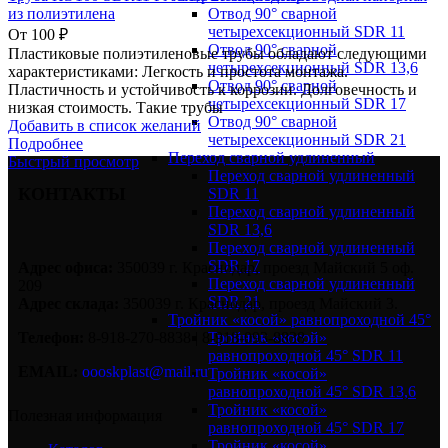
Отвод 90° сварной
из полиэтилена
четырехсекционный SDR 11
От
100
₽
Отвод 90° сварной
Пластиковые полиэтиленовые трубы обладают следующими
четырехсекционный SDR 13,6
характеристиками: Легкость и простота монтажа.
Отвод 90° сварной
Пластичность и устойчивость к коррозии. Долговечность и
четырехсекционный SDR 17
низкая стоимость. Такие трубы
Отвод 90° сварной
Добавить в список желаний
четырехсекционный SDR 21
Подробнее
Переход сварной удлиненный
Быстрый просмотр
Переход сварной удлиненный
КОНТАКТЫ
SDR 11
Переход сварной удлиненный
SDR 13,6
Переход сварной удлиненный
SDR 17
Адрес офиса:
350039 г. Краснодар, проезд Майский 5 оф.
Переход сварной удлиненный
209
SDR 21
Адрес склада:
350039 г. Краснодар, проезд Майский 3.
Тройник «косой» равнопроходной 45°
Тройник «косой»
Телефон:
8-918-270-8838 | 8-918-093-8838
равнопроходной 45° SDR 11
EMAIL:
oooskplast@mail.ru
Тройник «косой»
равнопроходной 45° SDR 13,6
Тройник «косой»
Полезная информация
равнопроходной 45° SDR 17
Тройник «косой»