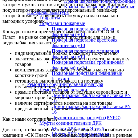
Краны шаровые полнопроходные
которым нужны системы водо- и газоснабжения. Каждому
Краны шаровые редуцированные
покупателю предоставляется персональный менеджер,
Пожарная арматура
который поможет совершить покупку на максимально
Гидранты
выгодных условиях.
Подставки пожарные
Пожарная подставка двойная
Конкурентными преимуществами компании ООО «СК
фланцевая ру10
Пласт» на рынке современной продукции для газо- и
Пожарная подставка крестовая
водоснабжения являются:
фланцевая ру10
Пожарная подставка одинарная
индивидуальный подход к каждому покупателю
фланцевая ру10
значительная экономия времени и средств на покупку
Пожарная подставка тройниковая
товаров
фланцевый ру10
комплектация заказа любого объёма в максимально
Пожарные подставки фланцевые
короткие сроки
(глухие)
готовность выполнить заказа на поставку
Ремонтно-соединительная арматура
нестандартной продукции
Демонтажные вставки
прямые поставки товаров от ведущих европейских и
Демонтажная /монтажная вставка PN
мировых производителей
10
наличие сертификатов качества на все товары,
Демонтажная /монтажная вставка PN
представленные в нашем онлайн-каталоге
16
Доуплотнитель раструба (РУРС)
Как с нами сотрудничать?
Муфты соединительные ДРК
Муфта ДРК для ПЭ труб
Для того, чтобы выбрать товары для водо- и газоснабжения в
Муфта ДРК универсальная
компании «СК Пласт», необходимо оформить заказ в режиме