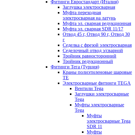
Фитинги Евростандарт (Италия)
Заглушка электросварная
Муфта переходная
электросварная на латунь
Муфта эл. cварная редукционная
Муфта эл. сварная SDR 11/17
Отвод 45 г, Отвод 90 г, Отвод 30
г
Седелка с фрезой электросварная
Седелочный отвод э/сварной
Тройник равносторонний
Тройник редукционный
Фитинги Тега (Турция)
Краны полиэтиленовые шаровые
TE
Электросварные фитинги TEGA
Вентили Tega
Заглушки электросварные
Tega
Муфты электросварные
Tega
Муфты
электросварные Tega
SDR 11
Муфты