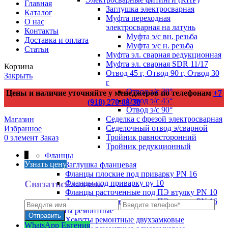
Главная
Заглушка электросварная
Каталог
Муфта переходная
О нас
электросварная на латунь
Контакты
Муфта э/с вн. резьба
Доставка и оплата
Муфта э/с н. резьба
Статьи
Муфта эл. cварная редукционная
Муфта эл. сварная SDR 11/17
Корзина
Отвод 45 г, Отвод 90 г, Отвод 30
Закрыть
г
Отвод э/с 30°
Цены и наличие уточняйте у менеджеров по телефонам
+7
Отвод э/с 45°
(918) 270-88-38
Отвод э/с 90°
Седелка с фрезой электросварная
Магазин
Седелочный отвод э/сварной
Избранное
Тройник равносторонний
0
элемент
Заказ
Тройник редукционный
↑
Фланцы
Узнать цену
Заглушка фланцевая
Фланцы плоские под приварку PN 16
Связаться с нами
Фланцы под приварку ру 10
Фланцы расточенные под ПЭ втулку PN 10
Фланцы расточенные под ПЭ втулку PN 16
Хомуты ремонтные
Хомуты ремонтные двухзамковые
WhatsApp Евгения