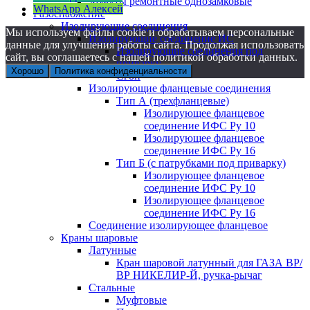
Хомуты ремонтные однозамковые
WhatsApp Алексей
Газоснабжение
Изолирующие соединения
Мы используем файлы cookie и обрабатываем персональные
Изолирующие соединение ИС
данные для улучшения работы сайта. Продолжая использовать
Изолирующие соединения под
сайт, вы соглашаетесь с нашей политикой обработки данных.
приварку
Хорошо
Политика конфиденциальности
Сгон
Изолирующие фланцевые соединения
Тип А (трехфланцевые)
Изолирующее фланцевое
соединение ИФС Ру 10
Изолирующее фланцевое
соединение ИФС Ру 16
Тип Б (с патрубками под приварку)
Изолирующее фланцевое
соединение ИФС Ру 10
Изолирующее фланцевое
соединение ИФС Ру 16
Соединение изолирующее фланцевое
Краны шаровые
Латунные
Кран шаровой латунный для ГАЗА ВР/
ВР НИКЕЛИР-Й, ручка-рычаг
Стальные
Муфтовые