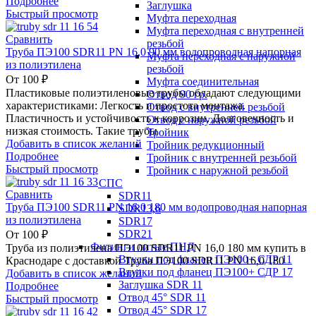
Подробнее
Заглушка
Быстрый просмотр
Муфта переходная
Муфта переходная с внутренней
Сравнить
резьбой
Труба ПЭ100 SDR11 PN 16,0 90 мм водопроводная напорная
Муфта переходная с наружной
из полиэтилена
резьбой
От
100
₽
Муфта соединительная
Пластиковые полиэтиленовые трубы обладают следующими
Отвод 90 гр.
характеристиками: Легкость и простота монтажа.
Отвод с внутренней резьбой
Пластичность и устойчивость к коррозии. Долговечность и
Отвод с наружной резьбой
низкая стоимость. Такие трубы
Тройник
Добавить в список желаний
Тройник редукционный
Подробнее
Тройник с внутренней резьбой
Быстрый просмотр
Тройник с наружной резьбой
НСПС
Сравнить
SDR11
Труба ПЭ100 SDR11 PN 16,0 180 мм водопроводная напорная
SDR13,6
из полиэтилена
SDR17
SDR21
От
100
₽
Фитинги литые ПНД
Труба из полиэтилена ПЭ100 SDR11 PN 16,0 180 мм купить в
Втулки под фланец ПЭ100+ СДР 11
Краснодаре с доставкой Труба ПЭ100 SDR11 PN 16,0 180
Втулки под фланец ПЭ100+ СДР 17
Добавить в список желаний
Заглушка SDR 11
Подробнее
Отвод 45° SDR 11
Быстрый просмотр
Отвод 45° SDR 17