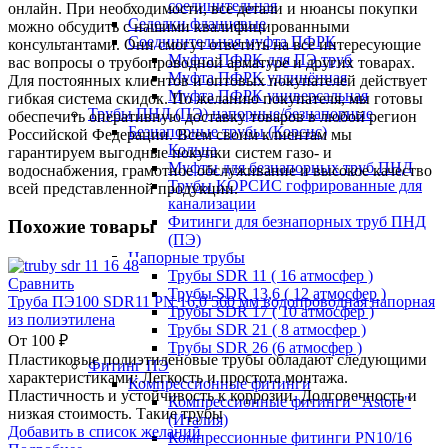
соединительная
онлайн. При необходимости, все детали и нюансы покупки
Седелки фланцевые
можно обсудить с нашими квалифицированными
Соединительная муфта ПФРК
консультантами. Они смогут ответить на все интересующие
Муфта ПФРК для ПЭ труб
вас вопросы о трубопроводной арматуре и других товарах.
Муфта ПФРК удлинённая
Для постоянных клиентов и оптовых покупателей действует
Муфта ПФРК универсальная
гибкая система скидок. По желанию покупателя, мы готовы
Трубы ПНД (ПЭ) напорные/безнапорные
обеспечить оперативную доставку товаров в любой регион
Безнапорные трубы (Корсис)
Российской Федерации. Всем своим клиентам мы
Кольца
гарантируем выгодные покупки систем газо- и
Муфты для безнапорных труб ПНД
водоснабжения, грамотное обслуживание и высокое качество
Трубы КОРСИС гофрированные для
всей представленной продукции.
канализации
Фитинги для безнапорных труб ПНД
Похожие товары
(ПЭ)
Напорные трубы
Трубы SDR 11 ( 16 атмосфер )
Сравнить
Трубы SDR 13,6 ( 12 атмосфер )
Труба ПЭ100 SDR11 PN 16,0 560 мм водопроводная напорная
Трубы SDR 17 ( 10 атмосфер )
из полиэтилена
Трубы SDR 21 ( 8 атмосфер )
От
100
₽
Трубы SDR 26 (6 атмосфер )
Пластиковые полиэтиленовые трубы обладают следующими
Фитинг ПЭ
характеристиками: Легкость и простота монтажа.
Компрессионные фитинги
Пластичность и устойчивость к коррозии. Долговечность и
Компрессионные фитинги "Astore"
низкая стоимость. Такие трубы
(Италия)
Добавить в список желаний
Компрессионные фитинги PN10/16