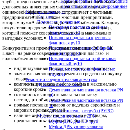
Краны шаровые полнопроходные
трубы, предназначенные для формирования надёжных и
Краны шаровые редуцированные
долговечных инженерных систем. Наша компания с
Пожарная арматура
одинаковой эффективностью сотрудничает с частными
Гидранты
предпринимателями, а также многими предприятиями,
Подставки пожарные
которым нужны системы водо- и газоснабжения. Каждому
Пожарная подставка двойная
покупателю предоставляется персональный менеджер,
фланцевая ру10
который поможет совершить покупку на максимально
Пожарная подставка крестовая
выгодных условиях.
фланцевая ру10
Конкурентными преимуществами компании ООО «СК
Пожарная подставка одинарная
Пласт» на рынке современной продукции для газо- и
фланцевая ру10
водоснабжения являются:
Пожарная подставка тройниковая
фланцевый ру10
индивидуальный подход к каждому покупателю
Пожарные подставки фланцевые
значительная экономия времени и средств на покупку
(глухие)
товаров
Ремонтно-соединительная арматура
комплектация заказа любого объёма в максимально
Демонтажные вставки
короткие сроки
Демонтажная /монтажная вставка PN
готовность выполнить заказа на поставку
10
нестандартной продукции
Демонтажная /монтажная вставка PN
прямые поставки товаров от ведущих европейских и
16
мировых производителей
Доуплотнитель раструба (РУРС)
наличие сертификатов качества на все товары,
Муфты соединительные ДРК
представленные в нашем онлайн-каталоге
Муфта ДРК для ПЭ труб
Муфта ДРК универсальная