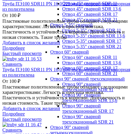
Отвод 45° сварной SDR 11
Труба ПЭ100 SDR11 PN 16,0 225 мм водопроводная напорная
Отвод 45° сварной SDR 13,6
из полиэтилена
Отвод 45° сварной SDR 17
От
100
₽
Отвод 45° сварной SDR 21
Пластиковые полиэтиленовые трубы обладают следующими
Отвод 5-35° сварной
характеристиками: Легкость и простота монтажа.
Отвод 5-35° сварной SDR 11
Пластичность и устойчивость к коррозии. Долговечность и
Отвод 5-35° сварной SDR 13,6
низкая стоимость. Такие трубы
Отвод 5-35° сварной SDR 17
Добавить в список желаний
Отвод 5-35° сварной SDR 21
Подробнее
Отвод 60° сварной
Быстрый просмотр
Отвод 60° сварной SDR 11
Отвод 60° сварной SDR 13,6
Сравнить
Отвод 60° сварной SDR 17
Труба ПЭ100 SDR11 PN 16,0 800 мм водопроводная напорная
Отвод 60° сварной SDR 21
из полиэтилена
Отвод 90° сварной трехсекционный
От
100
₽
Отвод 90° сварной
Пластиковые полиэтиленовые трубы обладают следующими
трехсекционный SDR 11
характеристиками: Легкость и простота монтажа.
Отвод 90° сварной
Пластичность и устойчивость к коррозии. Долговечность и
трехсекционный SDR 13,6
низкая стоимость. Такие трубы
Отвод 90° сварной
Добавить в список желаний
трехсекционный SDR 17
Подробнее
Отвод 90° сварной
Быстрый просмотр
трехсекционный SDR 21
Отвод 90° сварной
Сравнить
четырехсекционный