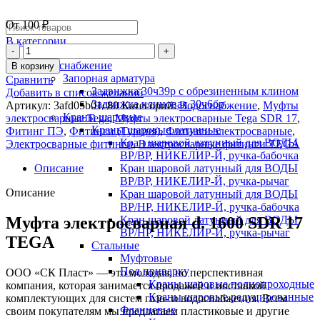
От
100
₽
В категории
Водоснабжение
В корзину
Запорная арматура
Сравнить
Задвижка 30ч39р с обрезиненным клином
Добавить в список желаний
Задвижка клиновая 30ч6бр
Артикул:
3afd05b01c80
Категорий:
Водоснабжение
,
Муфты
Краны шаровые
электросварные Tega
,
Муфты электросварные Tega SDR 17
,
Краны шаровые латунные
Фитинг ПЭ
,
Фитинги (Турция)
,
Фитинги электросварные
,
Кран шаровой латунный для ВОДЫ
Электросварные фитинги
,
Электросварные фитинги TEGA
ВР/ВР, НИКЕЛИР-Й, ручка-бабочка
Описание
Кран шаровой латунный для ВОДЫ
ВР/ВР, НИКЕЛИР-Й, ручка-рычаг
Описание
Кран шаровой латунный для ВОДЫ
ВР/НР, НИКЕЛИР-Й, ручка-бабочка
Муфта электросварная d. 1600 SDR 17
Кран шаровой латунный для ВОДЫ
ВР/НР, НИКЕЛИР-Й, ручка-рычаг
TEGA
Стальные
Муфтовые
Под приварку
ООО «СК Пласт» — это молодая, но перспективная
Краны шаровые полнопроходные
компания, которая занимается продажей и поставкой
Краны шаровые редуцированные
комплектующих для систем газо- и водоснабжения. Всем
Фланцевые
своим покупателям мы предлагаем пластиковые и другие