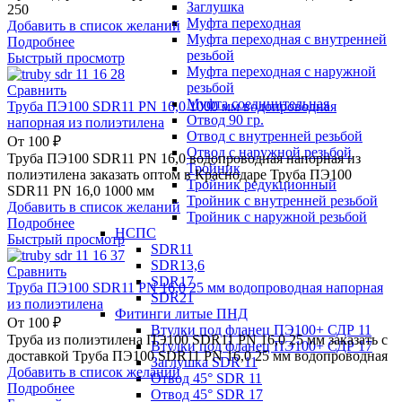
Заглушка
250
Муфта переходная
Добавить в список желаний
Муфта переходная с внутренней
Подробнее
резьбой
Быстрый просмотр
Муфта переходная с наружной
резьбой
Сравнить
Муфта соединительная
Труба ПЭ100 SDR11 PN 16,0 1000 мм водопроводная
Отвод 90 гр.
напорная из полиэтилена
Отвод с внутренней резьбой
От
100
₽
Отвод с наружной резьбой
Труба ПЭ100 SDR11 PN 16,0 водопроводная напорная из
Тройник
полиэтилена заказать оптом в Краснодаре Труба ПЭ100
Тройник редукционный
SDR11 PN 16,0 1000 мм
Тройник с внутренней резьбой
Добавить в список желаний
Тройник с наружной резьбой
Подробнее
НСПС
Быстрый просмотр
SDR11
SDR13,6
Сравнить
SDR17
Труба ПЭ100 SDR11 PN 16,0 25 мм водопроводная напорная
SDR21
из полиэтилена
Фитинги литые ПНД
От
100
₽
Втулки под фланец ПЭ100+ СДР 11
Труба из полиэтилена ПЭ100 SDR11 PN 16,0 25 мм заказать с
Втулки под фланец ПЭ100+ СДР 17
доставкой Труба ПЭ100 SDR11 PN 16,0 25 мм водопроводная
Заглушка SDR 11
Добавить в список желаний
Отвод 45° SDR 11
Подробнее
Отвод 45° SDR 17