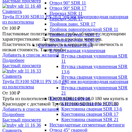
Быстрый просмотр
Отвод 90° SDR 11
Отвод 90° SDR 17
Сравнить
Переход SDR 11
Труба ПЭ100 SDR11 PN 16,0 560 мм водопроводная напорная
Переход SDR 17
из полиэтилена
Тройник равн. SDR 17
От
100
₽
Тройник равнопроходной SDR 11
Пластиковые полиэтиленовые трубы обладают следующими
Тройник редукц. SDR 11
характеристиками: Легкость и простота монтажа.
Тройник редукц. SDR 17
Пластичность и устойчивость к коррозии. Долговечность и
Фитинги сегментные ПНД
низкая стоимость. Такие трубы
Втулка сварная удлиненная
Добавить в список желаний
Втулка сварная удлиненная SDR
Подробнее
11
Быстрый просмотр
Втулка сварная удлиненная SDR
13,6
Сравнить
Втулка сварная удлиненная SDR
Труба ПЭ100 SDR11 PN 16,0 180 мм водопроводная напорная
17
из полиэтилена
Втулка сварная удлиненная SDR
21
От
100
₽
Крестовина сварная
Труба из полиэтилена ПЭ100 SDR11 PN 16,0 180 мм купить в
Крестовина сварная SDR 11
Краснодаре с доставкой Труба ПЭ100 SDR11 PN 16,0 180
Крестовина сварная SDR 13,6
Добавить в список желаний
Крестовина сварная SDR 17
Подробнее
Крестовина сварная SDR 21
Быстрый просмотр
Нестандартные сегментные фитинги
Отвод 45° сварной
Сравнить