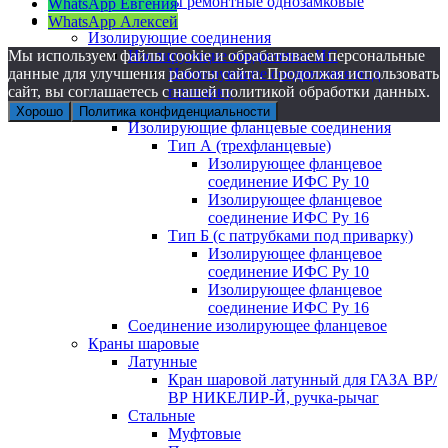
Хомуты ремонтные однозамковые
WhatsApp Евгения
Газоснабжение
WhatsApp Алексей
Изолирующие соединения
Мы используем файлы cookie и обрабатываем персональные
Изолирующие соединение ИС
данные для улучшения работы сайта. Продолжая использовать
Изолирующие соединения под
сайт, вы соглашаетесь с нашей политикой обработки данных.
приварку
Сгон
Хорошо
Политика конфиденциальности
Изолирующие фланцевые соединения
Тип А (трехфланцевые)
Изолирующее фланцевое
соединение ИФС Ру 10
Изолирующее фланцевое
соединение ИФС Ру 16
Тип Б (с патрубками под приварку)
Изолирующее фланцевое
соединение ИФС Ру 10
Изолирующее фланцевое
соединение ИФС Ру 16
Соединение изолирующее фланцевое
Краны шаровые
Латунные
Кран шаровой латунный для ГАЗА ВР/
ВР НИКЕЛИР-Й, ручка-рычаг
Стальные
Муфтовые