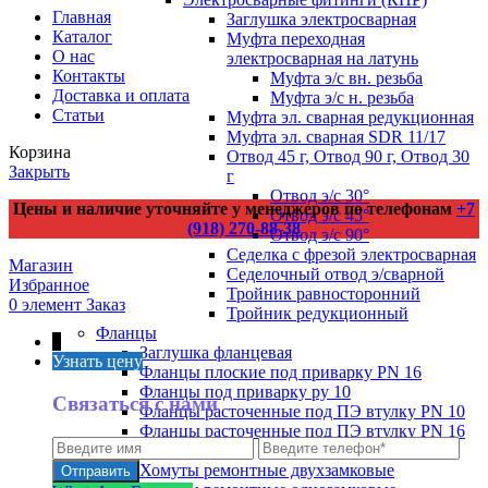
Главная
Заглушка электросварная
Каталог
Муфта переходная
О нас
электросварная на латунь
Контакты
Муфта э/с вн. резьба
Доставка и оплата
Муфта э/с н. резьба
Статьи
Муфта эл. cварная редукционная
Муфта эл. сварная SDR 11/17
Корзина
Отвод 45 г, Отвод 90 г, Отвод 30
Закрыть
г
Отвод э/с 30°
Цены и наличие уточняйте у менеджеров по телефонам
+7
Отвод э/с 45°
(918) 270-88-38
Отвод э/с 90°
Седелка с фрезой электросварная
Магазин
Седелочный отвод э/сварной
Избранное
Тройник равносторонний
0
элемент
Заказ
Тройник редукционный
Фланцы
↑
Заглушка фланцевая
Узнать цену
Фланцы плоские под приварку PN 16
Фланцы под приварку ру 10
Связаться с нами
Фланцы расточенные под ПЭ втулку PN 10
Фланцы расточенные под ПЭ втулку PN 16
Хомуты ремонтные
Хомуты ремонтные двухзамковые