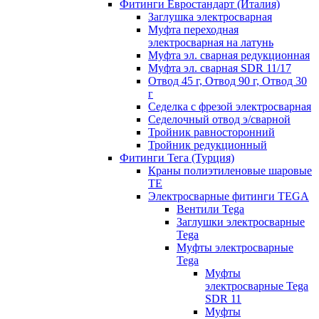
Фитинги Евростандарт (Италия)
Заглушка электросварная
Муфта переходная
электросварная на латунь
Муфта эл. cварная редукционная
Муфта эл. сварная SDR 11/17
Отвод 45 г, Отвод 90 г, Отвод 30
г
Седелка с фрезой электросварная
Седелочный отвод э/сварной
Тройник равносторонний
Тройник редукционный
Фитинги Тега (Турция)
Краны полиэтиленовые шаровые
TE
Электросварные фитинги TEGA
Вентили Tega
Заглушки электросварные
Tega
Муфты электросварные
Tega
Муфты
электросварные Tega
SDR 11
Муфты