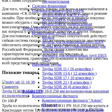
Как с нами сотрудничать?
соединительная
Седелки фланцевые
Для того, чтобы выбрать товары для водо- и газоснабжения в
Соединительная муфта ПФРК
компании «СК Пласт», необходимо оформить заказ в режиме
Муфта ПФРК для ПЭ труб
онлайн. При необходимости, все детали и нюансы покупки
Муфта ПФРК удлинённая
можно обсудить с нашими квалифицированными
Муфта ПФРК универсальная
консультантами. Они смогут ответить на все интересующие
Трубы ПНД (ПЭ) напорные/безнапорные
вас вопросы о трубопроводной арматуре и других товарах.
Безнапорные трубы (Корсис)
Для постоянных клиентов и оптовых покупателей действует
Кольца
гибкая система скидок. По желанию покупателя, мы готовы
Муфты для безнапорных труб ПНД
обеспечить оперативную доставку товаров в любой регион
Трубы КОРСИС гофрированные для
Российской Федерации. Всем своим клиентам мы
канализации
гарантируем выгодные покупки систем газо- и
Фитинги для безнапорных труб ПНД
водоснабжения, грамотное обслуживание и высокое качество
(ПЭ)
всей представленной продукции.
Напорные трубы
Трубы SDR 11 ( 16 атмосфер )
Похожие товары
Трубы SDR 13,6 ( 12 атмосфер )
Трубы SDR 17 ( 10 атмосфер )
Трубы SDR 21 ( 8 атмосфер )
Сравнить
Трубы SDR 26 (6 атмосфер )
Труба ПЭ100 SDR11 PN 16,0 250 мм водопроводная напорная
Фитинг ПЭ
из полиэтилена
Компрессионные фитинги
Компрессионные фитинги "Astore"
От
100
₽
(Италия)
Труба из полиэтилена ПЭ100 SDR11 PN 16,0 250 мм купить в
Компрессионные фитинги PN10/16
Краснодаре оптом Труба ПЭ100 SDR11 PN 16,0 диаметром