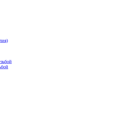
лия)
езьбой
ьбой