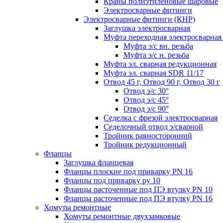
Краны полиэтиленовые шаровые
Электросварные фитинги
Электросварные фитинги (КНР)
Заглушка электросварная
Муфта переходная электросварная 
Муфта э/с вн. резьба
Муфта э/с н. резьба
Муфта эл. cварная редукционная
Муфта эл. сварная SDR 11/17
Отвод 45 г, Отвод 90 г, Отвод 30 г
Отвод э/с 30°
Отвод э/с 45°
Отвод э/с 90°
Седелка с фрезой электросварная
Седелочный отвод э/сварной
Тройник равносторонний
Тройник редукционный
Фланцы
Заглушка фланцевая
Фланцы плоские под приварку PN 16
Фланцы под приварку ру 10
Фланцы расточенные под ПЭ втулку PN 10
Фланцы расточенные под ПЭ втулку PN 16
Хомуты ремонтные
Хомуты ремонтные двухзамковые