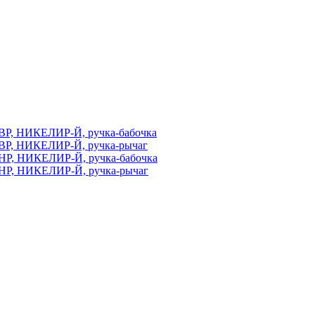
ВР, НИКЕЛИР-Й, ручка-бабочка
ВР, НИКЕЛИР-Й, ручка-рычаг
НР, НИКЕЛИР-Й, ручка-бабочка
НР, НИКЕЛИР-Й, ручка-рычаг