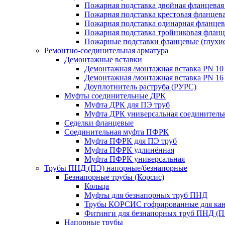
Пожарная подставка двойная фланцевая
Пожарная подставка крестовая фланцева
Пожарная подставка одинарная фланцев
Пожарная подставка тройниковая флан
Пожарные подставки фланцевые (глухи
Ремонтно-соединительная арматура
Демонтажные вставки
Демонтажная /монтажная вставка PN 10
Демонтажная /монтажная вставка PN 16
Доуплотнитель раструба (РУРС)
Муфты соединительные ДРК
Муфта ДРК для ПЭ труб
Муфта ДРК универсальная соединитель
Седелки фланцевые
Соединительная муфта ПФРК
Муфта ПФРК для ПЭ труб
Муфта ПФРК удлинённая
Муфта ПФРК универсальная
Трубы ПНД (ПЭ) напорные/безнапорные
Безнапорные трубы (Корсис)
Кольца
Муфты для безнапорных труб ПНД
Трубы КОРСИС гофрированные для ка
Фитинги для безнапорных труб ПНД (П
Напорные трубы