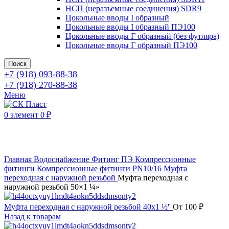
НСП (неразъемные соединения) SDR9
Цокольные вводы I образный
Цокольные вводы I образный ПЭ100
Цокольные вводы Г образный (без футляра)
Цокольные вводы Г образный ПЭ100
Поиск
+7 (918) 093-88-38
+7 (918) 270-88-38
Меню
0
элемент
0
₽
Нажмите, чтобы увеличить
Главная
Водоснабжение
Фитинг ПЭ
Компрессионные
фитинги
Компрессионные фитинги PN10/16
Муфта
переходная с наружной резьбой
Муфта переходная с
наружной резьбой 50×1 ¼»
Муфта переходная с наружной резьбой 40x1 ½''
От
100
₽
Назад к товарам