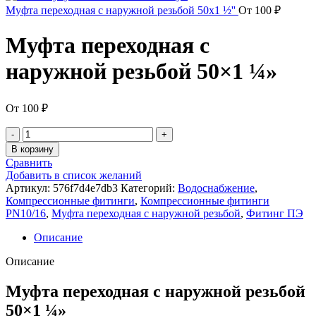
Муфта переходная с наружной резьбой 50x1 ½''
От
100
₽
Муфта переходная с
наружной резьбой 50×1 ¼»
От
100
₽
В корзину
Сравнить
Добавить в список желаний
Артикул:
576f7d4e7db3
Категорий:
Водоснабжение
,
Компрессионные фитинги
,
Компрессионные фитинги
PN10/16
,
Муфта переходная с наружной резьбой
,
Фитинг ПЭ
Описание
Описание
Муфта переходная с наружной резьбой
50×1 ¼»