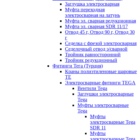
Заглушка электросварная
Муфта переходная
электросварная на латунь
Муфта эл. cварная редукционная
Муфта эл. сварная SDR 11/17
Отвод 45 г, Отвод 90 г, Отвод 30
г
Седелка с фрезой электросварная
Седелочный отвод э/сварной
Тройник равносторонний
Тройник редукционный
Фитинги Тега (Турция)
Краны полиэтиленовые шаровые
TE
Электросварные фитинги TEGA
Вентили Tega
Заглушки электросварные
Tega
Муфты электросварные
Tega
Муфты
электросварные Tega
SDR 11
Муфты
электросварные Tega