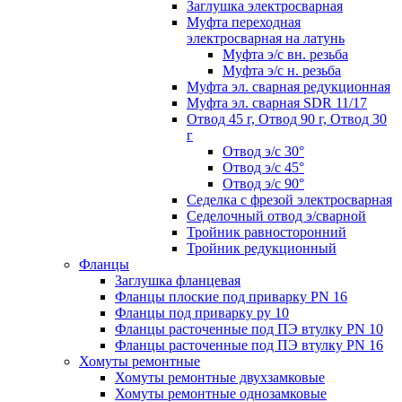
Заглушка электросварная
Муфта переходная
электросварная на латунь
Муфта э/с вн. резьба
Муфта э/с н. резьба
Муфта эл. cварная редукционная
Муфта эл. сварная SDR 11/17
Отвод 45 г, Отвод 90 г, Отвод 30
г
Отвод э/с 30°
Отвод э/с 45°
Отвод э/с 90°
Седелка с фрезой электросварная
Седелочный отвод э/сварной
Тройник равносторонний
Тройник редукционный
Фланцы
Заглушка фланцевая
Фланцы плоские под приварку PN 16
Фланцы под приварку ру 10
Фланцы расточенные под ПЭ втулку PN 10
Фланцы расточенные под ПЭ втулку PN 16
Хомуты ремонтные
Хомуты ремонтные двухзамковые
Хомуты ремонтные однозамковые