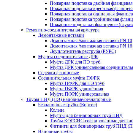
Пожарная подставка двойная фланцевая
Пожарная подставка крестовая фланцева
Пожарная подставка одинарная фланцев
Пожарная подставка тройниковая флан
Пожарные подставки фланцевые (глухи
Ремонтно-соединительная арматура
Демонтажные вставки
Демонтажная /монтажная вставка PN 10
Демонтажная /монтажная вставка PN 16
Доуплотнитель раструба (РУРС)
Муфты соединительные ДРК
Муфта ДРК для ПЭ труб
Муфта ДРК универсальная соединитель
Седелки фланцевые
Соединительная муфта ПФРК
Муфта ПФРК для ПЭ труб
Муфта ПФРК удлинённая
Муфта ПФРК универсальная
Трубы ПНД (ПЭ) напорные/безнапорные
Безнапорные трубы (Корсис)
Кольца
Муфты для безнапорных труб ПНД
Трубы КОРСИС гофрированные для ка
Фитинги для безнапорных труб ПНД (П
Напорные трубы