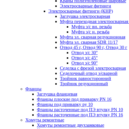
Краны полиэтиленовые шаровые
Электросварные фитинги
Электросварные фитинги (КНР)
Заглушка электросварная
Муфта переходная электросварная 
Муфта э/с вн. резьба
Муфта э/с н. резьба
Муфта эл. cварная редукционная
Муфта эл. сварная SDR 11/17
Отвод 45 г, Отвод 90 г, Отвод 30 г
Отвод э/с 30°
Отвод э/с 45°
Отвод э/с 90°
Седелка с фрезой электросварная
Седелочный отвод э/сварной
Тройник равносторонний
Тройник редукционный
Фланцы
Заглушка фланцевая
Фланцы плоские под приварку PN 16
Фланцы под приварку ру 10
Фланцы расточенные под ПЭ втулку PN 10
Фланцы расточенные под ПЭ втулку PN 16
Хомуты ремонтные
Хомуты ремонтные двухзамковые