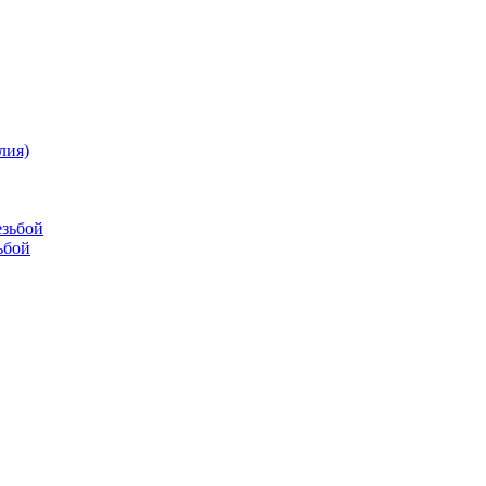
лия)
езьбой
ьбой