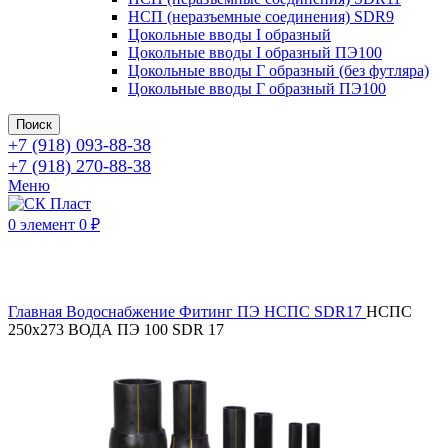
НСП (неразъемные соединения) SDR9
Цокольные вводы I образный
Цокольные вводы I образный ПЭ100
Цокольные вводы Г образный (без футляра)
Цокольные вводы Г образный ПЭ100
Поиск
+7 (918) 093-88-38
+7 (918) 270-88-38
Меню
0
элемент
0
₽
Нажмите, чтобы увеличить
Главная
Водоснабжение
Фитинг ПЭ
НСПС
SDR17
НСПС
250х273 ВОДА ПЭ 100 SDR 17