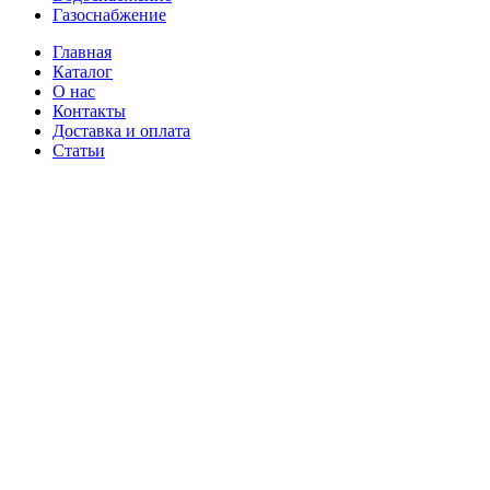
Газоснабжение
Главная
Каталог
О нас
Контакты
Доставка и оплата
Статьи
Корзина
Закрыть
Цены и наличие уточняйте у менеджеров по телефонам
+7
(918) 270-88-38
Магазин
Избранное
0
элемент
Заказ
↑
Узнать цену
Связаться с нами