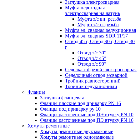
Заглушка электросварная
Муфта переходная
электросварная на латунь
Муфта э/с вн. резьба
Муфта э/с н. резьба
Муфта эл. cварная редукционная
Муфта эл. сварная SDR 11/17
Отвод 45 г, Отвод 90 г, Отвод 30
г
Отвод э/с 30°
Отвод э/с 45°
Отвод э/с 90°
Седелка с фрезой электросварная
Седелочный отвод э/сварной
Тройник равносторонний
Тройник редукционный
Фланцы
Заглушка фланцевая
Фланцы плоские под приварку PN 16
Фланцы под приварку ру 10
Фланцы расточенные под ПЭ втулку PN 10
Фланцы расточенные под ПЭ втулку PN 16
Хомуты ремонтные
Хомуты ремонтные двухзамковые
Хомуты ремонтные однозамковые