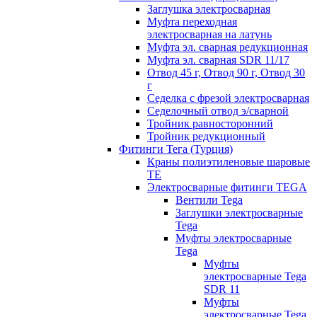
Заглушка электросварная
Муфта переходная
электросварная на латунь
Муфта эл. cварная редукционная
Муфта эл. сварная SDR 11/17
Отвод 45 г, Отвод 90 г, Отвод 30
г
Седелка с фрезой электросварная
Седелочный отвод э/сварной
Тройник равносторонний
Тройник редукционный
Фитинги Тега (Турция)
Краны полиэтиленовые шаровые
TE
Электросварные фитинги TEGA
Вентили Tega
Заглушки электросварные
Tega
Муфты электросварные
Tega
Муфты
электросварные Tega
SDR 11
Муфты
электросварные Tega