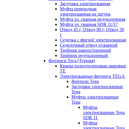
Заглушка электросварная
Муфта переходная
электросварная на латунь
Муфта эл. cварная редукционная
Муфта эл. сварная SDR 11/17
Отвод 45 г, Отвод 90 г, Отвод 30
г
Седелка с фрезой электросварная
Седелочный отвод э/сварной
Тройник равносторонний
Тройник редукционный
Фитинги Тега (Турция)
Краны полиэтиленовые шаровые
TE
Электросварные фитинги TEGA
Вентили Tega
Заглушки электросварные
Tega
Муфты электросварные
Tega
Муфты
электросварные Tega
SDR 11
Муфты
электросварные Tega