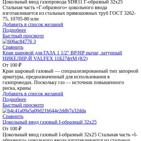
Цокольный ввод газопровода SDR11 Г-образный 32х25
Стальная часть «Г-образного» цокольного ввода
изготавливается из стальных прямошовных труб ГОСТ 3262-
75, 10705-80 или
Добавить в список желаний
Подробнее
Быстрый просмотр
Сравнить
Кран шаровой для ГАЗА 1 1/2″ ВР/НР рычаг, латунный
НИКЕЛИР-Й VALFEX 11Б27фтМ (8/2)
От
100
₽
Кран шаровый газовый — специализированный тип запорной
арматуры, предназначенный для использования в
газопроводах. Поскольку газ — источник повышенного
риска, краны
Добавить в список желаний
Подробнее
Быстрый просмотр
Сравнить
Цокольный ввод газовый I-образный 32х25
От
100
₽
Цокольный ввод газовый I-образный 32х25 Стальная часть «I-
образного» цокольного ввода изготавливается из стальных