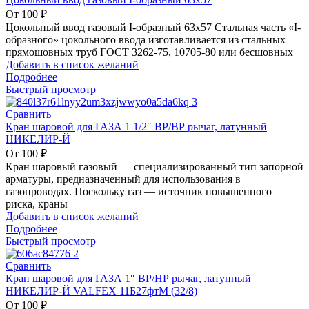
От
100
₽
Цокольный ввод газовый I-образный 63х57 Стальная часть «I-
образного» цокольного ввода изготавливается из стальных
прямошовных труб ГОСТ 3262-75, 10705-80 или бесшовных
Добавить в список желаний
Подробнее
Быстрый просмотр
Сравнить
Кран шаровой для ГАЗА 1 1/2″ ВР/ВР рычаг, латунный
НИКЕЛИР-Й
От
100
₽
Кран шаровый газовый — специализированный тип запорной
арматуры, предназначенный для использования в
газопроводах. Поскольку газ — источник повышенного
риска, краны
Добавить в список желаний
Подробнее
Быстрый просмотр
Сравнить
Кран шаровой для ГАЗА 1″ ВР/НР рычаг, латунный
НИКЕЛИР-Й VALFEX 11Б27фтМ (32/8)
От
100
₽