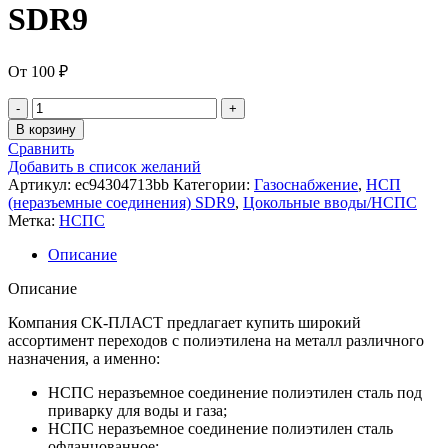
SDR9
От
100
₽
В корзину
Сравнить
Добавить в список желаний
Артикул:
ec94304713bb
Категории:
Газоснабжение
,
НСП
(неразъемные соединения) SDR9
,
Цокольные вводы/НСПС
Метка:
НСПС
Описание
Описание
Компания СК-ПЛАСТ предлагает купить широкий
ассортимент переходов с полиэтилена на металл различного
назначения, а именно:
НСПС неразъемное соединение полиэтилен сталь под
приварку для воды и газа;
НСПС неразъемное соединение полиэтилен сталь
офланцованное;