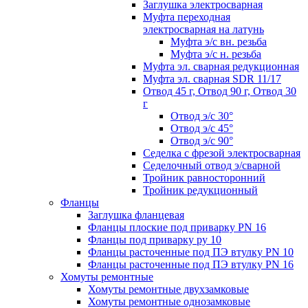
Заглушка электросварная
Муфта переходная
электросварная на латунь
Муфта э/с вн. резьба
Муфта э/с н. резьба
Муфта эл. cварная редукционная
Муфта эл. сварная SDR 11/17
Отвод 45 г, Отвод 90 г, Отвод 30
г
Отвод э/с 30°
Отвод э/с 45°
Отвод э/с 90°
Седелка с фрезой электросварная
Седелочный отвод э/сварной
Тройник равносторонний
Тройник редукционный
Фланцы
Заглушка фланцевая
Фланцы плоские под приварку PN 16
Фланцы под приварку ру 10
Фланцы расточенные под ПЭ втулку PN 10
Фланцы расточенные под ПЭ втулку PN 16
Хомуты ремонтные
Хомуты ремонтные двухзамковые
Хомуты ремонтные однозамковые