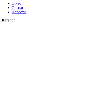
О нас
Статьи
Новости
Каталог
Водоснабжение
Газоснабжение
© 2026
СК Пласт
. Все права защищены
Закрыть
Поиск
Меню
Категории
Водоснабжение
Газоснабжение
Главная
Каталог
О нас
Контакты
Доставка и оплата