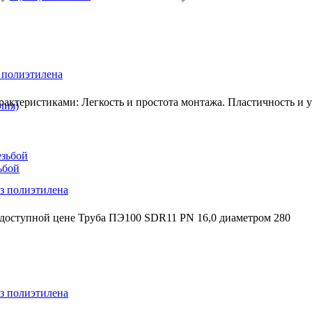
 полиэтилена
ктеристиками: Легкость и простота монтажа. Пластичность и ус
лия)
езьбой
ьбой
з полиэтилена
 доступной цене Труба ПЭ100 SDR11 PN 16,0 диаметром 280
з полиэтилена