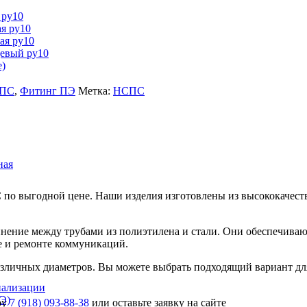
 ру10
я ру10
ая ру10
цевый ру10
е)
ПС
,
Фитинг ПЭ
Метка:
НСПС
ная
по выгодной цене. Наши изделия изготовлены из высококачест
ение между трубами из полиэтилена и стали. Они обеспечивают
ве и ремонте коммуникаций.
личных диаметров. Вы можете выбрать подходящий вариант для 
нализации
Э)
ру
7 (918) 093-88-38
или оставьте заявку на сайте