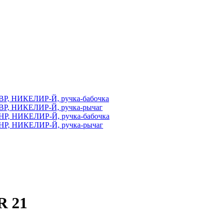
ВР, НИКЕЛИР-Й, ручка-бабочка
ВР, НИКЕЛИР-Й, ручка-рычаг
НР, НИКЕЛИР-Й, ручка-бабочка
НР, НИКЕЛИР-Й, ручка-рычаг
R 21