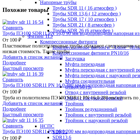
Напорные трубы
Трубы SDR 11 ( 16 атмосфер )
Похожие товары
Трубы SDR 13,6 ( 12 атмосфер )
Трубы SDR 17 ( 10 атмосфер )
Трубы SDR 21 ( 8 атмосфер )
Сравнить
Трубы SDR 26 (6 атмосфер )
Труба ПЭ100 SDR11 PN 16,0 90 мм водопроводная напорная из
Фитинг ПЭ
От
100
₽
Компрессионные фитинги
Пластиковые полиэтиленовые трубы обладают следующими хара
Компрессионные фитинги "Astore" (Ита
низкая стоимость. Такие трубы
Компрессионные фитинги PN10/16
Добавить в список желаний
Заглушка
Подробнее
Муфта переходная
Быстрый просмотр
Муфта переходная с внутренней р
Муфта переходная с наружной рез
Сравнить
Муфта соединительная
Труба ПЭ100 SDR11 PN 16,0 280 мм водопроводная напорная и
Отвод 90 гр.
От
100
₽
Отвод с внутренней резьбой
Труба из полиэтилена ПЭ100 SDR11 PN 16,0 280 мм купить по
Отвод с наружной резьбой
Добавить в список желаний
Тройник
Подробнее
Тройник редукционный
Быстрый просмотр
Тройник с внутренней резьбой
Тройник с наружной резьбой
Сравнить
НСПС
Труба ПЭ100 SDR11 PN 16,0 200 мм водопроводная напорная и
SDR11
SDR13,6
От
100
₽