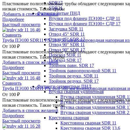
SDR17
Пластиковые полиэтиленовые трубы обладают следующими хара
SDR21
низкая стоимость. Такие трубы
Фитинги литые ПНД
Добавить в список желаний
Втулки под фланец ПЭ100+ СДР 11
Подробнее
Втулки под фланец ПЭ100+ СДР 17
Быстрый просмотр
Заглушка SDR 11
Отвод 45° SDR 11
Сравнить
Отвод 45° SDR 17
Труба ПЭ100 SDR11 PN 16,0 50 мм водопроводная напорная из
Отвод 90° SDR 11
От
100
₽
Отвод 90° SDR 17
Пластиковые полиэтиленовые трубы обладают следующими хара
Переход SDR 11
низкая стоимость. Такие трубы
Переход SDR 17
Добавить в список желаний
Тройник равн. SDR 17
Подробнее
Тройник равнопроходной SDR 11
Быстрый просмотр
Тройник редукц. SDR 11
Тройник редукц. SDR 17
Сравнить
Фитинги сегментные ПНД
Труба ПЭ100 SDR11 PN 16,0 560 мм водопроводная напорная и
Втулка сварная удлиненная
От
100
₽
Втулка сварная удлиненная SDR 1
Пластиковые полиэтиленовые трубы обладают следующими хара
Втулка сварная удлиненная SDR 1
низкая стоимость. Такие трубы
Втулка сварная удлиненная SDR 1
Добавить в список желаний
Втулка сварная удлиненная SDR 2
Подробнее
Крестовина сварная
Быстрый просмотр
Крестовина сварная SDR 11
Крестовина сварная SDR 13,6