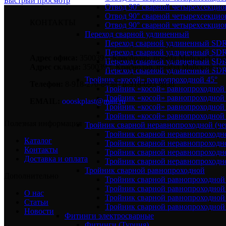
Быстрый просмотр
Отвод 90° сварной четырехсекци
Отвод 90° сварной четырехсекци
КОНТАКТЫ
Отвод 90° сварной четырехсекци
Переход сварной удлиненный
Переход сварной удлиненный SDR
Переход сварной удлиненный SDR
Адрес офиса:
350039 г. Краснодар, проезд Майский 5 оф
Переход сварной удлиненный SDR
Адрес склада:
350039 г. Краснодар, проезд Майский 3.
Переход сварной удлиненный SDR
Тройник «косой» равнопроходной 45°
Телефон:
8-918-270-8838 | 8-918-093-8838
Тройник «косой» равнопроходной
Тройник «косой» равнопроходной 
EMAIL:
oooskplast@mail.ru
Тройник «косой» равнопроходной
Тройник «косой» равнопроходной
Полезная информация
Тройник сварной неравнопроходной (чер
Тройник сварной неравнопроходн
Каталог
Тройник сварной неравнопроходн
Контакты
Тройник сварной неравнопроходн
Доставка и оплата
Тройник сварной неравнопроходн
Тройник сварной равнопроходной
Дополнительно
Тройник сварной равнопроходной
Тройник сварной равнопроходной
О нас
Тройник сварной равнопроходной
Статьи
Тройник сварной равнопроходной
Новости
Фитинги электросварные
Фитинги (Турция)