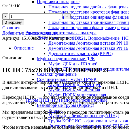
Подставки пожарные
От
100
₽
Пожарная подставка двойная фланцевая
Пожарная подставка крестовая фланцева
Пожарная подставка одинарная фланцев
Пожарная подставка тройниковая флан
В корзину
Пожарные подставки фланцевые (глухи
Сравнить
Ремонтно-соединительная арматура
Добавить в список желаний
Демонтажные вставки
Артикул:
a5165ebc577f
Категории:
SDR21
,
Водоснабжение
,
НС
Демонтажная /монтажная вставка PN 10
Описание
Демонтажная /монтажная вставка PN 16
Доуплотнитель раструба (РУРС)
Описание
Муфты соединительные ДРК
Муфта ДРК для ПЭ труб
НСПС 75х76 ВОДА ПЭ100 SDR 21
Муфта ДРК универсальная соединитель
Седелки фланцевые
Соединительная муфта ПФРК
В нашем интернет-магазине вы можете купить переходы НСПС 
Муфта ПФРК для ПЭ труб
для использования в газопроводах, водопроводах из ПНД.
Муфта ПФРК удлинённая
Муфта ПФРК универсальная
Переходы НСПС — это надежное и прочное неразъемное соедин
Трубы ПНД (ПЭ) напорные/безнапорные
агрессивных сред, что делает их незаменимыми в строительст
Безнапорные трубы (Корсис)
Кольца
Мы предлагаем широкий выбор переходов полиэтилен-сталь раз
Муфты для безнапорных труб ПНД
осуществляется быстро и надежно.
Трубы КОРСИС гофрированные для ка
Фитинги для безнапорных труб ПНД (П
Чтобы купить неразъёмное соединение позвоните нам по номе