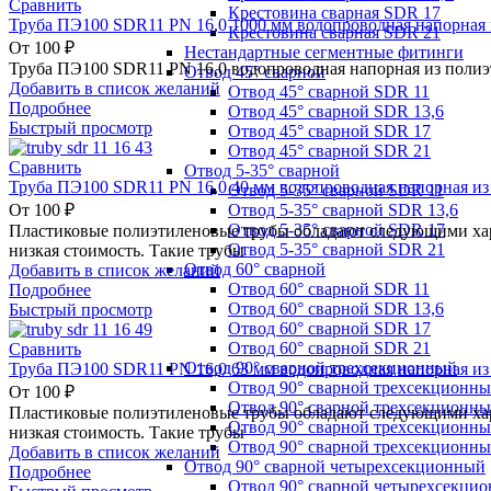
Сравнить
Крестовина сварная SDR 17
Труба ПЭ100 SDR11 PN 16,0 1000 мм водопроводная напорная 
Крестовина сварная SDR 21
От
100
₽
Нестандартные сегментные фитинги
Труба ПЭ100 SDR11 PN 16,0 водопроводная напорная из полиэ
Отвод 45° сварной
Добавить в список желаний
Отвод 45° сварной SDR 11
Подробнее
Отвод 45° сварной SDR 13,6
Быстрый просмотр
Отвод 45° сварной SDR 17
Отвод 45° сварной SDR 21
Сравнить
Отвод 5-35° сварной
Труба ПЭ100 SDR11 PN 16,0 40 мм водопроводная напорная из
Отвод 5-35° сварной SDR 11
Отвод 5-35° сварной SDR 13,6
От
100
₽
Отвод 5-35° сварной SDR 17
Пластиковые полиэтиленовые трубы обладают следующими хара
Отвод 5-35° сварной SDR 21
низкая стоимость. Такие трубы
Отвод 60° сварной
Добавить в список желаний
Отвод 60° сварной SDR 11
Подробнее
Отвод 60° сварной SDR 13,6
Быстрый просмотр
Отвод 60° сварной SDR 17
Отвод 60° сварной SDR 21
Сравнить
Отвод 90° сварной трехсекционный
Труба ПЭ100 SDR11 PN 16,0 63 мм водопроводная напорная из
Отвод 90° сварной трехсекционн
От
100
₽
Отвод 90° сварной трехсекционны
Пластиковые полиэтиленовые трубы обладают следующими хара
Отвод 90° сварной трехсекционн
низкая стоимость. Такие трубы
Отвод 90° сварной трехсекционн
Добавить в список желаний
Отвод 90° сварной четырехсекционный
Подробнее
Отвод 90° сварной четырехсекци