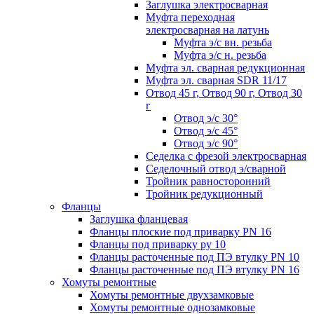
Заглушка электросварная
Муфта переходная
электросварная на латунь
Муфта э/с вн. резьба
Муфта э/с н. резьба
Муфта эл. cварная редукционная
Муфта эл. сварная SDR 11/17
Отвод 45 г, Отвод 90 г, Отвод 30
г
Отвод э/с 30°
Отвод э/с 45°
Отвод э/с 90°
Седелка с фрезой электросварная
Седелочный отвод э/сварной
Тройник равносторонний
Тройник редукционный
Фланцы
Заглушка фланцевая
Фланцы плоские под приварку PN 16
Фланцы под приварку ру 10
Фланцы расточенные под ПЭ втулку PN 10
Фланцы расточенные под ПЭ втулку PN 16
Хомуты ремонтные
Хомуты ремонтные двухзамковые
Хомуты ремонтные однозамковые