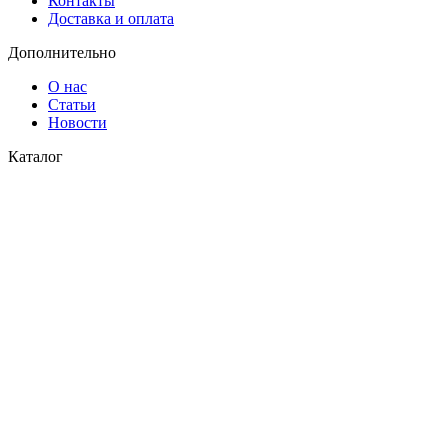
Контакты
Доставка и оплата
Дополнительно
О нас
Статьи
Новости
Каталог
Водоснабжение
Газоснабжение
© 2026
СК Пласт
. Все права защищены
Закрыть
Поиск
Меню
Категории
Водоснабжение
Газоснабжение
Главная