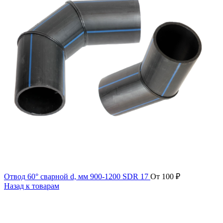
Отвод 60° сварной d, мм 900-1200 SDR 17
От
100
₽
Назад к товарам