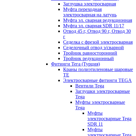
Заглушка электросварная
Муфта переходная
электросварная на латунь
Муфта эл. cварная редукционная
Муфта эл. сварная SDR 11/17
Отвод 45 г, Отвод 90 г, Отвод 30
г
Седелка с фрезой электросварная
Седелочный отвод э/сварной
Тройник равносторонний
Тройник редукционный
Фитинги Тега (Турция)
Краны полиэтиленовые шаровые
TE
Электросварные фитинги TEGA
Вентили Tega
Заглушки электросварные
Tega
Муфты электросварные
Tega
Муфты
электросварные Tega
SDR 11
Муфты
электросварные Tega