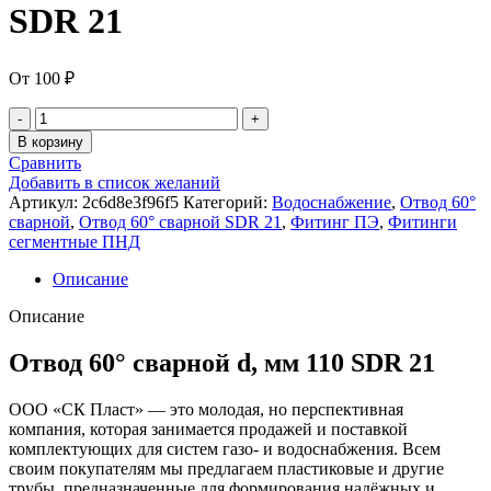
SDR 21
От
100
₽
Количество
товара
В корзину
Отвод
Сравнить
60°
Добавить в список желаний
сварной
Артикул:
2c6d8e3f96f5
Категорий:
Водоснабжение
,
Отвод 60°
d,
сварной
,
Отвод 60° сварной SDR 21
,
Фитинг ПЭ
,
Фитинги
мм
сегментные ПНД
110
SDR
Описание
21
Описание
Отвод 60° сварной d, мм 110 SDR 21
ООО «СК Пласт» — это молодая, но перспективная
компания, которая занимается продажей и поставкой
комплектующих для систем газо- и водоснабжения. Всем
своим покупателям мы предлагаем пластиковые и другие
трубы, предназначенные для формирования надёжных и