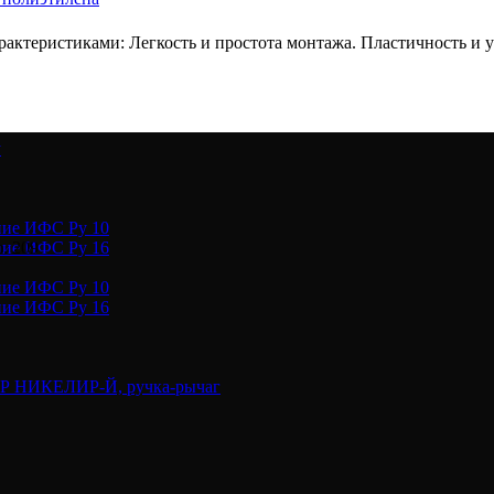
ктеристиками: Легкость и простота монтажа. Пластичность и ус
у
ние ИФС Ру 10
ние ИФС Ру 16
. 209
ние ИФС Ру 10
ние ИФС Ру 16
ВР НИКЕЛИР-Й, ручка-рычаг