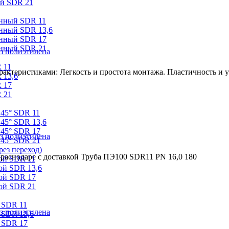
ый SDR 21
онный SDR 11
онный SDR 13,6
онный SDR 17
онный SDR 21
з полиэтилена
 11
ктеристиками: Легкость и простота монтажа. Пластичность и ус
 13,6
 17
 21
 45° SDR 11
45° SDR 13,6
 45° SDR 17
з полиэтилена
 45° SDR 21
ез переход)
раснодаре с доставкой Труба ПЭ100 SDR11 PN 16,0 180
ой SDR 11
ой SDR 13,6
ой SDR 17
ой SDR 21
 SDR 11
з полиэтилена
 SDR 13,6
 SDR 17