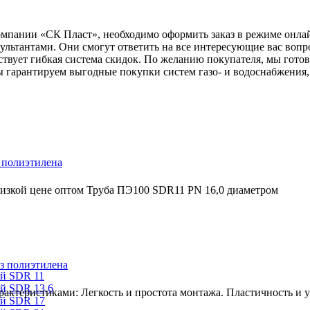
компании «СК Пласт», необходимо оформить заказ в режиме онла
ьтантами. Они смогут ответить на все интересующие вас вопр
ствует гибкая система скидок. По желанию покупателя, мы гото
 гарантируем выгодные покупки систем газо- и водоснабжения,
 полиэтилена
низкой цене оптом Труба ПЭ100 SDR11 PN 16,0 диаметром
з полиэтилена
ый SDR 11
й SDR 13,6
ктеристиками: Легкость и простота монтажа. Пластичность и ус
ый SDR 17