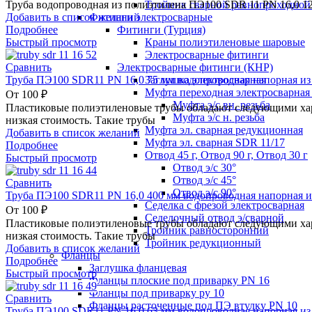
Тройник сварной равнопроходной
Труба водопроводная из полиэтилена ПЭ100 SDR 11 PN 16,0 1
Фитинги электросварные
Добавить в список желаний
Фитинги (Турция)
Подробнее
Краны полиэтиленовые шаровые
Быстрый просмотр
Электросварные фитинги
Электросварные фитинги (КНР)
Сравнить
Заглушка электросварная
Труба ПЭ100 SDR11 PN 16,0 75 мм водопроводная напорная из
Муфта переходная электросварная 
От
100
₽
Муфта э/с вн. резьба
Пластиковые полиэтиленовые трубы обладают следующими хара
Муфта э/с н. резьба
низкая стоимость. Такие трубы
Муфта эл. cварная редукционная
Добавить в список желаний
Муфта эл. сварная SDR 11/17
Подробнее
Отвод 45 г, Отвод 90 г, Отвод 30 г
Быстрый просмотр
Отвод э/с 30°
Отвод э/с 45°
Сравнить
Отвод э/с 90°
Труба ПЭ100 SDR11 PN 16,0 400 мм водопроводная напорная и
Седелка с фрезой электросварная
От
100
₽
Седелочный отвод э/сварной
Пластиковые полиэтиленовые трубы обладают следующими хара
Тройник равносторонний
низкая стоимость. Такие трубы
Тройник редукционный
Добавить в список желаний
Фланцы
Подробнее
Заглушка фланцевая
Быстрый просмотр
Фланцы плоские под приварку PN 16
Фланцы под приварку ру 10
Сравнить
Фланцы расточенные под ПЭ втулку PN 10
Труба ПЭ100 SDR11 PN 16,0 63 мм водопроводная напорная из