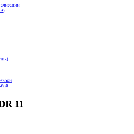
нализации
Э)
лия)
езьбой
ьбой
SDR 11