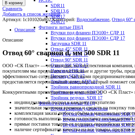
НСПС
В корзину
SDR11
Сравнить
SDR13,6
Добавить в список желаний
SDR17
Артикул:
1c101020a802
Категорий:
Водоснабжение
,
Отвод 60° 
SDR21
Фитинги литые ПНД
Описание
Втулки под фланец ПЭ100+ СДР 11
Втулки под фланец ПЭ100+ СДР 17
Описание
Заглушка SDR 11
Отвод 45° SDR 11
Отвод 60° сварной d, мм 500 SDR 11
Отвод 45° SDR 17
Отвод 90° SDR 11
Отвод 90° SDR 17
ООО «СК Пласт» — это молодая, но перспективная компания, к
Переход SDR 11
покупателям мы предлагаем пластиковые и другие трубы, пре
Переход SDR 17
эффективностью сотрудничает с частными предпринимателями
Тройник равн. SDR 17
предоставляется персональный менеджер, который поможет со
Тройник равнопроходной SDR 11
Конкурентными преимуществами компании ООО «СК Пласт» на 
Тройник редукц. SDR 11
Тройник редукц. SDR 17
индивидуальный подход к каждому покупателю
Фитинги сегментные ПНД
значительная экономия времени и средств на покупку то
Втулка сварная удлиненная
комплектация заказа любого объёма в максимально корот
Втулка сварная удлиненная SDR 1
готовность выполнить заказа на поставку нестандартной
Втулка сварная удлиненная SDR 1
прямые поставки товаров от ведущих европейских и мир
Втулка сварная удлиненная SDR 1
наличие сертификатов качества на все товары, представ
Втулка сварная удлиненная SDR 2