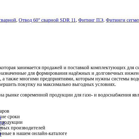
сварной
,
Отвод 60° сварной SDR 11
,
Фитинг ПЭ
,
Фитинги сегм
оторая занимается продажей и поставкой комплектующих для си
дназначенные для формирования надёжных и долговечных инжен
, а также многими предприятиями, которым нужны системы вод
вершить покупку на максимально выгодных условиях.
рынке современной продукции для газо- и водоснабжения явл
варов
кие сроки
1
 продукции
3,6
овых производителей
7
ленные в нашем онлайн-каталоге
1