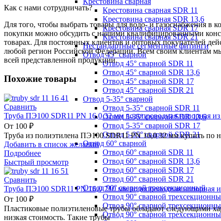
Крестовина сварная
Как с нами сотрудничать?
Крестовина сварная SDR 11
Крестовина сварная SDR 13,6
Для того, чтобы выбрать товары для водо- и газоснабжения в 
Крестовина сварная SDR 17
покупки можно обсудить с нашими квалифицированными консул
Крестовина сварная SDR 21
товарах. Для постоянных клиентов и оптовых покупателей дей
Нестандартные сегментные фитинги
любой регион Российской Федерации. Всем своим клиентам мы
Отвод 45° сварной
всей представленной продукции.
Отвод 45° сварной SDR 11
Отвод 45° сварной SDR 13,6
Похожие товары
Отвод 45° сварной SDR 17
Отвод 45° сварной SDR 21
Отвод 5-35° сварной
Сравнить
Отвод 5-35° сварной SDR 11
Труба ПЭ100 SDR11 PN 16,0 32 мм водопроводная напорная из
Отвод 5-35° сварной SDR 13,6
Отвод 5-35° сварной SDR 17
От
100
₽
Отвод 5-35° сварной SDR 21
Труба из полиэтилена ПЭ100 SDR11 PN 16,0 32 мм купить по 
Отвод 60° сварной
Добавить в список желаний
Отвод 60° сварной SDR 11
Подробнее
Отвод 60° сварной SDR 13,6
Быстрый просмотр
Отвод 60° сварной SDR 17
Отвод 60° сварной SDR 21
Сравнить
Отвод 90° сварной трехсекционный
Труба ПЭ100 SDR11 PN 16,0 710 мм водопроводная напорная и
Отвод 90° сварной трехсекционн
От
100
₽
Отвод 90° сварной трехсекционны
Пластиковые полиэтиленовые трубы обладают следующими хара
Отвод 90° сварной трехсекционн
низкая стоимость. Такие трубы