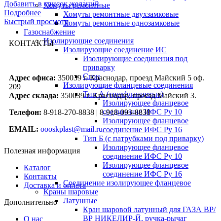
Добавить в список желаний
Хомуты ремонтные
Подробнее
Хомуты ремонтные двухзамковые
Быстрый просмотр
Хомуты ремонтные однозамковые
Газоснабжение
Изолирующие соединения
КОНТАКТЫ
Изолирующие соединение ИС
Изолирующие соединения под
приварку
Сгон
Адрес офиса:
350039 г. Краснодар, проезд Майский 5 оф.
Изолирующие фланцевые соединения
209
Тип А (трехфланцевые)
Адрес склада:
350039 г. Краснодар, проезд Майский 3.
Изолирующее фланцевое
соединение ИФС Ру 10
Телефон:
8-918-270-8838 | 8-918-093-8838
Изолирующее фланцевое
EMAIL:
oooskplast@mail.ru
соединение ИФС Ру 16
Тип Б (с патрубками под приварку)
Изолирующее фланцевое
Полезная информация
соединение ИФС Ру 10
Изолирующее фланцевое
Каталог
соединение ИФС Ру 16
Контакты
Соединение изолирующее фланцевое
Доставка и оплата
Краны шаровые
Латунные
Дополнительно
Кран шаровой латунный для ГАЗА ВР/
ВР НИКЕЛИР-Й, ручка-рычаг
О нас