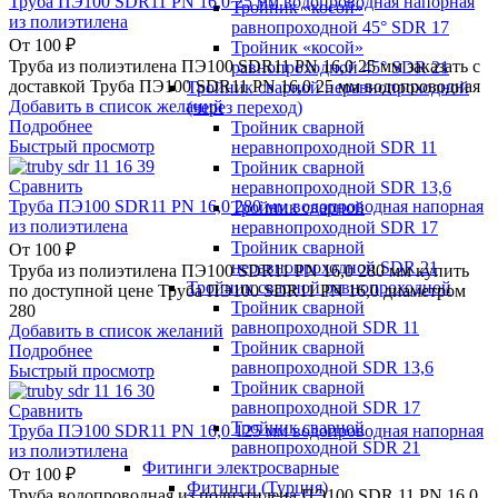
Труба ПЭ100 SDR11 PN 16,0 25 мм водопроводная напорная
Тройник «косой»
из полиэтилена
равнопроходной 45° SDR 17
От
100
₽
Тройник «косой»
Труба из полиэтилена ПЭ100 SDR11 PN 16,0 25 мм заказать с
равнопроходной 45° SDR 21
доставкой Труба ПЭ100 SDR11 PN 16,0 25 мм водопроводная
Тройник сварной неравнопроходной
Добавить в список желаний
(через переход)
Подробнее
Тройник сварной
Быстрый просмотр
неравнопроходной SDR 11
Тройник сварной
Сравнить
неравнопроходной SDR 13,6
Труба ПЭ100 SDR11 PN 16,0 280 мм водопроводная напорная
Тройник сварной
из полиэтилена
неравнопроходной SDR 17
Тройник сварной
От
100
₽
неравнопроходной SDR 21
Труба из полиэтилена ПЭ100 SDR11 PN 16,0 280 мм купить
Тройник сварной равнопроходной
по доступной цене Труба ПЭ100 SDR11 PN 16,0 диаметром
Тройник сварной
280
равнопроходной SDR 11
Добавить в список желаний
Тройник сварной
Подробнее
равнопроходной SDR 13,6
Быстрый просмотр
Тройник сварной
равнопроходной SDR 17
Сравнить
Тройник сварной
Труба ПЭ100 SDR11 PN 16,0 125 мм водопроводная напорная
равнопроходной SDR 21
из полиэтилена
Фитинги электросварные
От
100
₽
Фитинги (Турция)
Труба водопроводная из полиэтилена ПЭ100 SDR 11 PN 16,0