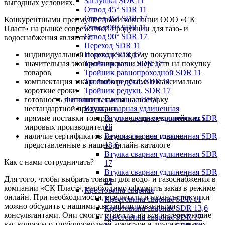
Заглушка SDR 11
выгодных условиях.
Отвод 45° SDR 11
Отвод 45° SDR 17
Конкурентными преимуществами компании ООО «СК
Отвод 90° SDR 11
Пласт» на рынке современной продукции для газо- и
Отвод 90° SDR 17
водоснабжения являются:
Переход SDR 11
индивидуальный подход к каждому покупателю
Переход SDR 17
значительная экономия времени и средств на покупку
Тройник равн. SDR 17
товаров
Тройник равнопроходной SDR 11
комплектация заказа любого объёма в максимально
Тройник редукц. SDR 11
короткие сроки
Тройник редукц. SDR 17
готовность выполнить заказа на поставку
Фитинги сегментные ПНД
нестандартной продукции
Втулка сварная удлиненная
прямые поставки товаров от ведущих европейских и
Втулка сварная удлиненная SDR
мировых производителей
11
наличие сертификатов качества на все товары,
Втулка сварная удлиненная SDR
представленные в нашем онлайн-каталоге
13,6
Втулка сварная удлиненная SDR
Как с нами сотрудничать?
17
Втулка сварная удлиненная SDR
Для того, чтобы выбрать товары для водо- и газоснабжения в
21
компании «СК Пласт», необходимо оформить заказ в режиме
Крестовина сварная
онлайн. При необходимости, все детали и нюансы покупки
Крестовина сварная SDR 11
можно обсудить с нашими квалифицированными
Крестовина сварная SDR 13,6
консультантами. Они смогут ответить на все интересующие
Крестовина сварная SDR 17
вас вопросы о трубопроводной арматуре и других товарах.