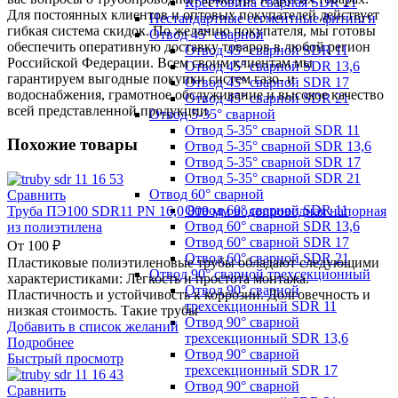
Крестовина сварная SDR 21
Для постоянных клиентов и оптовых покупателей действует
Нестандартные сегментные фитинги
гибкая система скидок. По желанию покупателя, мы готовы
Отвод 45° сварной
обеспечить оперативную доставку товаров в любой регион
Отвод 45° сварной SDR 11
Российской Федерации. Всем своим клиентам мы
Отвод 45° сварной SDR 13,6
гарантируем выгодные покупки систем газо- и
Отвод 45° сварной SDR 17
водоснабжения, грамотное обслуживание и высокое качество
Отвод 45° сварной SDR 21
всей представленной продукции.
Отвод 5-35° сварной
Отвод 5-35° сварной SDR 11
Похожие товары
Отвод 5-35° сварной SDR 13,6
Отвод 5-35° сварной SDR 17
Отвод 5-35° сварной SDR 21
Отвод 60° сварной
Сравнить
Отвод 60° сварной SDR 11
Труба ПЭ100 SDR11 PN 16,0 800 мм водопроводная напорная
Отвод 60° сварной SDR 13,6
из полиэтилена
Отвод 60° сварной SDR 17
От
100
₽
Отвод 60° сварной SDR 21
Пластиковые полиэтиленовые трубы обладают следующими
Отвод 90° сварной трехсекционный
характеристиками: Легкость и простота монтажа.
Отвод 90° сварной
Пластичность и устойчивость к коррозии. Долговечность и
трехсекционный SDR 11
низкая стоимость. Такие трубы
Отвод 90° сварной
Добавить в список желаний
трехсекционный SDR 13,6
Подробнее
Отвод 90° сварной
Быстрый просмотр
трехсекционный SDR 17
Отвод 90° сварной
Сравнить