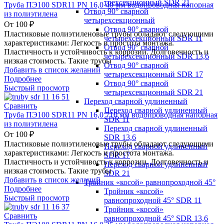
трехсекционный SDR 21
Труба ПЭ100 SDR11 PN 16,0 40 мм водопроводная напорная
Отвод 90° сварной
из полиэтилена
четырехсекционный
От
100
₽
Отвод 90° сварной
Пластиковые полиэтиленовые трубы обладают следующими
четырехсекционный SDR 11
характеристиками: Легкость и простота монтажа.
Отвод 90° сварной
Пластичность и устойчивость к коррозии. Долговечность и
четырехсекционный SDR 13,6
низкая стоимость. Такие трубы
Отвод 90° сварной
Добавить в список желаний
четырехсекционный SDR 17
Подробнее
Отвод 90° сварной
Быстрый просмотр
четырехсекционный SDR 21
Переход сварной удлиненный
Сравнить
Переход сварной удлиненный
Труба ПЭ100 SDR11 PN 16,0 710 мм водопроводная напорная
SDR 11
из полиэтилена
Переход сварной удлиненный
От
100
₽
SDR 13,6
Пластиковые полиэтиленовые трубы обладают следующими
Переход сварной удлиненный
характеристиками: Легкость и простота монтажа.
SDR 17
Пластичность и устойчивость к коррозии. Долговечность и
Переход сварной удлиненный
низкая стоимость. Такие трубы
SDR 21
Добавить в список желаний
Тройник «косой» равнопроходной 45°
Подробнее
Тройник «косой»
Быстрый просмотр
равнопроходной 45° SDR 11
Тройник «косой»
Сравнить
равнопроходной 45° SDR 13,6