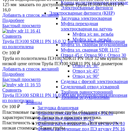
Краны полиэтиленовые шаровые
125 мм заказать по доступной цене Труба ПЭ100 SDR11 PN
Электросварные фитинги
16,0
Электросварные фитинги (КНР)
Добавить в список желаний
Заглушка электросварная
Подробнее
Муфта переходная
Быстрый просмотр
электросварная на латунь
Муфта э/с вн. резьба
Сравнить
Муфта э/с н. резьба
Труба ПЭ100 SDR11 PN 16,0 32 мм водопроводная напорная
Муфта эл. cварная редукционная
из полиэтилена
Муфта эл. сварная SDR 11/17
От
100
₽
Отвод 45 г, Отвод 90 г, Отвод 30
Труба из полиэтилена ПЭ100 SDR11 PN 16,0 32 мм купить по
г
низкой цене оптом Труба ПЭ100 SDR11 PN 16,0 диаметром
Отвод э/с 30°
Добавить в список желаний
Отвод э/с 45°
Подробнее
Отвод э/с 90°
Быстрый просмотр
Седелка с фрезой электросварная
Седелочный отвод э/сварной
Сравнить
Тройник равносторонний
Труба ПЭ100 SDR11 PN 16,0 900 мм водопроводная напорная
Тройник редукционный
из полиэтилена
Фланцы
От
100
₽
Заглушка фланцевая
Пластиковые полиэтиленовые трубы обладают следующими
Фланцы плоские под приварку PN 16
характеристиками: Легкость и простота монтажа.
Фланцы под приварку ру 10
Пластичность и устойчивость к коррозии. Долговечность и
Фланцы расточенные под ПЭ втулку PN 10
низкая стоимость. Такие трубы
Фланцы расточенные под ПЭ втулку PN 16