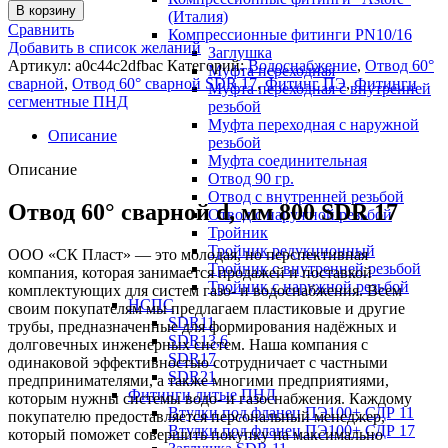
В корзину
(Италия)
Сравнить
Компрессионные фитинги PN10/16
Добавить в список желаний
Заглушка
Артикул:
a0c44c2dfbac
Категорий:
Водоснабжение
,
Отвод 60°
Муфта переходная
сварной
,
Отвод 60° сварной SDR 17
,
Фитинг ПЭ
,
Фитинги
Муфта переходная с внутренней
сегментные ПНД
резьбой
Муфта переходная с наружной
Описание
резьбой
Муфта соединительная
Описание
Отвод 90 гр.
Отвод с внутренней резьбой
Отвод 60° сварной d, мм 800 SDR 17
Отвод с наружной резьбой
Тройник
Тройник редукционный
ООО «СК Пласт» — это молодая, но перспективная
Тройник с внутренней резьбой
компания, которая занимается продажей и поставкой
Тройник с наружной резьбой
комплектующих для систем газо- и водоснабжения. Всем
НСПС
своим покупателям мы предлагаем пластиковые и другие
SDR11
трубы, предназначенные для формирования надёжных и
SDR13,6
долговечных инженерных систем. Наша компания с
SDR17
одинаковой эффективностью сотрудничает с частными
SDR21
предпринимателями, а также многими предприятиями,
Фитинги литые ПНД
которым нужны системы водо- и газоснабжения. Каждому
Втулки под фланец ПЭ100+ СДР 11
покупателю предоставляется персональный менеджер,
Втулки под фланец ПЭ100+ СДР 17
который поможет совершить покупку на максимально