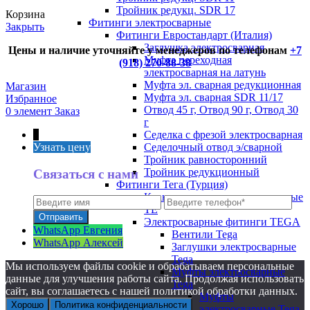
Тройник редукц. SDR 17
Корзина
Фитинги электросварные
Закрыть
Фитинги Евростандарт (Италия)
Заглушка электросварная
Цены и наличие уточняйте у менеджеров по телефонам
+7
Муфта переходная
(918) 270-88-38
электросварная на латунь
Муфта эл. cварная редукционная
Магазин
Муфта эл. сварная SDR 11/17
Избранное
Отвод 45 г, Отвод 90 г, Отвод 30
0
элемент
Заказ
г
Седелка с фрезой электросварная
↑
Седелочный отвод э/сварной
Узнать цену
Тройник равносторонний
Тройник редукционный
Связаться с нами
Фитинги Тега (Турция)
Краны полиэтиленовые шаровые
TE
Электросварные фитинги TEGA
WhatsApp Евгения
Вентили Tega
WhatsApp Алексей
Заглушки электросварные
Tega
Мы используем файлы cookie и обрабатываем персональные
Муфты электросварные
данные для улучшения работы сайта. Продолжая использовать
Tega
сайт, вы соглашаетесь с нашей политикой обработки данных.
Муфты
Хорошо
Политика конфиденциальности
электросварные Tega