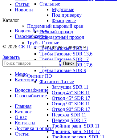
Стальные
Статьи
Муфтовые
Новости
Под приварку
Каталог
Фланцевые
Подземный шаровый кран
Водоснабжение
Полный проход
Газоснабжение
Стандартный проход
Трубы Газовые
© 2026
СК Пласт
. Все права защищены
Трубы Газовые SDR 11
Трубы Газовые SDR 13,6
Закрыть
Трубы Газовые SDR 17
Поиск
Трубы Газовые SDR 17,6
Трубы Газовые SDR 9
Меню
Фитинг ПЭ
Категории
Фитинги Литые
Заглушка SDR 11
Водоснабжение
Отвод 45° SDR 11
Газоснабжение
Отвод 45° SDR 17
Отвод 90° SDR 11
Главная
Отвод 90° SDR 17
Каталог
Переход SDR 11
О нас
Переход SDR 17
Контакты
Тройник равн. SDR 11
Доставка и оплата
Тройник равн. SDR 17
Статьи
Тройник редукц. SDR 11