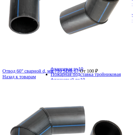
Краны шаровые редуцированные
Фланцевые
Краны шаровые полнопроходные
Краны шаровые редуцированные
Пожарная арматура
Гидранты
Подставки пожарные
Пожарная подставка двойная
фланцевая ру10
Пожарная подставка крестовая
фланцевая ру10
Пожарная подставка одинарная
фланцевая ру10
Отвод 60° сварной d, мм 710 SDR 17
От
100
₽
Пожарная подставка тройниковая
Назад к товарам
фланцевый ру10
Пожарные подставки фланцевые
(глухие)
Ремонтно-соединительная арматура
Демонтажные вставки
Демонтажная /монтажная вставка PN
10
Демонтажная /монтажная вставка PN
16
Доуплотнитель раструба (РУРС)
Муфты соединительные ДРК