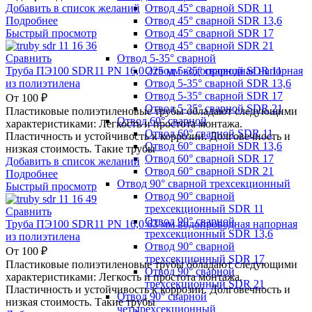
Отвод 45° сварной SDR 11
Добавить в список желаний
Отвод 45° сварной SDR 13,6
Подробнее
Отвод 45° сварной SDR 17
Быстрый просмотр
Отвод 45° сварной SDR 21
Отвод 5-35° сварной
Сравнить
Отвод 5-35° сварной SDR 11
Труба ПЭ100 SDR11 PN 16,0 225 мм водопроводная напорная
Отвод 5-35° сварной SDR 13,6
из полиэтилена
Отвод 5-35° сварной SDR 17
От
100
₽
Отвод 5-35° сварной SDR 21
Пластиковые полиэтиленовые трубы обладают следующими
Отвод 60° сварной
характеристиками: Легкость и простота монтажа.
Отвод 60° сварной SDR 11
Пластичность и устойчивость к коррозии. Долговечность и
Отвод 60° сварной SDR 13,6
низкая стоимость. Такие трубы
Отвод 60° сварной SDR 17
Добавить в список желаний
Отвод 60° сварной SDR 21
Подробнее
Отвод 90° сварной трехсекционный
Быстрый просмотр
Отвод 90° сварной
трехсекционный SDR 11
Сравнить
Отвод 90° сварной
Труба ПЭ100 SDR11 PN 16,0 63 мм водопроводная напорная
трехсекционный SDR 13,6
из полиэтилена
Отвод 90° сварной
От
100
₽
трехсекционный SDR 17
Пластиковые полиэтиленовые трубы обладают следующими
Отвод 90° сварной
характеристиками: Легкость и простота монтажа.
трехсекционный SDR 21
Пластичность и устойчивость к коррозии. Долговечность и
Отвод 90° сварной
низкая стоимость. Такие трубы
четырехсекционный