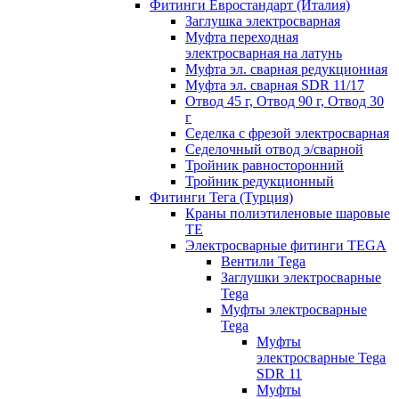
Фитинги Евростандарт (Италия)
Заглушка электросварная
Муфта переходная
электросварная на латунь
Муфта эл. cварная редукционная
Муфта эл. сварная SDR 11/17
Отвод 45 г, Отвод 90 г, Отвод 30
г
Седелка с фрезой электросварная
Седелочный отвод э/сварной
Тройник равносторонний
Тройник редукционный
Фитинги Тега (Турция)
Краны полиэтиленовые шаровые
TE
Электросварные фитинги TEGA
Вентили Tega
Заглушки электросварные
Tega
Муфты электросварные
Tega
Муфты
электросварные Tega
SDR 11
Муфты