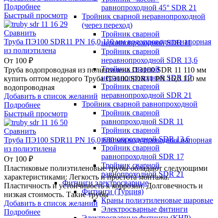
Подробнее
равнопроходной 45° SDR 21
Быстрый просмотр
Тройник сварной неравнопроходной
(через переход)
Сравнить
Тройник сварной
Труба ПЭ100 SDR11 PN 16,0 110 мм водопроводная напорная
неравнопроходной SDR 11
из полиэтилена
Тройник сварной
неравнопроходной SDR 13,6
От
100
₽
Тройник сварной
Труба водопроводная из полиэтилена ПЭ100 SDR 11 110 мм
неравнопроходной SDR 17
купить оптом недорого Труба ПЭ100 SDR11 PN 16,0 110 мм
Тройник сварной
водопроводная
неравнопроходной SDR 21
Добавить в список желаний
Тройник сварной равнопроходной
Подробнее
Тройник сварной
Быстрый просмотр
равнопроходной SDR 11
Тройник сварной
Сравнить
равнопроходной SDR 13,6
Труба ПЭ100 SDR11 PN 16,0 630 мм водопроводная напорная
Тройник сварной
из полиэтилена
равнопроходной SDR 17
От
100
₽
Тройник сварной
Пластиковые полиэтиленовые трубы обладают следующими
равнопроходной SDR 21
характеристиками: Легкость и простота монтажа.
Фитинги электросварные
Пластичность и устойчивость к коррозии. Долговечность и
Фитинги (Турция)
низкая стоимость. Такие трубы
Краны полиэтиленовые шаровые
Добавить в список желаний
Электросварные фитинги
Подробнее
Электросварные фитинги (КНР)