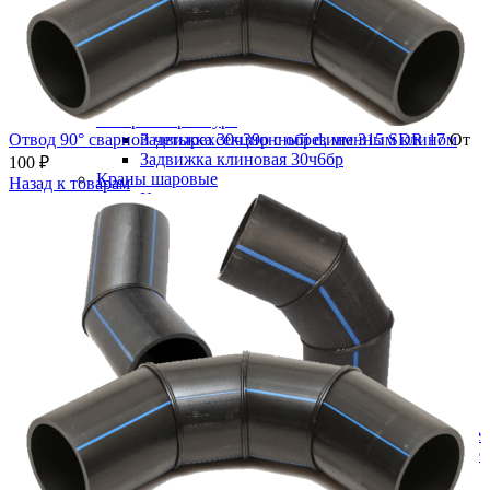
В категории
Водоснабжение
Запорная арматура
Отвод 90° сварной четырехсекционный d, мм 315 SDR 17
Задвижка 30ч39р с обрезиненным клином
От
Задвижка клиновая 30ч6бр
100
₽
Краны шаровые
Назад к товарам
Краны шаровые латунные
Кран шаровой латунный для ВОДЫ
ВР/ВР, НИКЕЛИР-Й, ручка-бабочка
Кран шаровой латунный для ВОДЫ
ВР/ВР, НИКЕЛИР-Й, ручка-рычаг
Кран шаровой латунный для ВОДЫ
ВР/НР, НИКЕЛИР-Й, ручка-бабочка
Кран шаровой латунный для ВОДЫ
ВР/НР, НИКЕЛИР-Й, ручка-рычаг
Стальные
Муфтовые
Под приварку
Краны шаровые полнопроходные
Краны шаровые редуцированные
Фланцевые