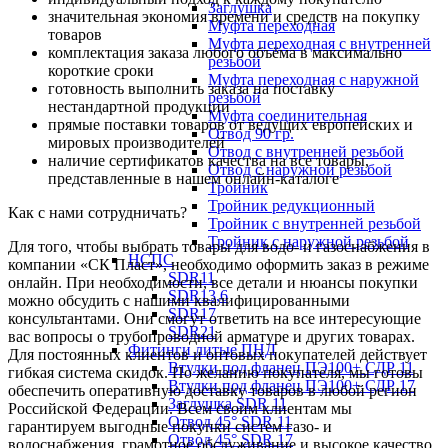
Заглушка
значительная экономия времени и средств на покупку
Муфта переходная
товаров
Муфта переходная с внутренней
комплектация заказа любого объёма в максимально
резьбой
короткие сроки
Муфта переходная с наружной
готовность выполнить заказа на поставку
резьбой
нестандартной продукции
Муфта соединительная
прямые поставки товаров от ведущих европейских и
Отвод 90 гр.
мировых производителей
Отвод с внутренней резьбой
наличие сертификатов качества на все товары,
Отвод с наружной резьбой
представленные в нашем онлайн-каталоге
Тройник
Тройник редукционный
Как с нами сотрудничать?
Тройник с внутренней резьбой
Тройник с наружной резьбой
Для того, чтобы выбрать товары для водо- и газоснабжения в
НСПС
компании «СК Пласт», необходимо оформить заказ в режиме
SDR11
онлайн. При необходимости, все детали и нюансы покупки
SDR13,6
можно обсудить с нашими квалифицированными
SDR17
консультантами. Они смогут ответить на все интересующие
SDR21
вас вопросы о трубопроводной арматуре и других товарах.
Фитинги литые ПНД
Для постоянных клиентов и оптовых покупателей действует
Втулки под фланец ПЭ100+ СДР 11
гибкая система скидок. По желанию покупателя, мы готовы
Втулки под фланец ПЭ100+ СДР 17
обеспечить оперативную доставку товаров в любой регион
Заглушка SDR 11
Российской Федерации. Всем своим клиентам мы
Отвод 45° SDR 11
гарантируем выгодные покупки систем газо- и
Отвод 45° SDR 17
водоснабжения, грамотное обслуживание и высокое качество