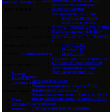
Быстрый просмотр
Заглушка электросварная
Муфта переходная
КОНТАКТЫ
электросварная на латунь
Муфта э/с вн. резьба
Муфта э/с н. резьба
Муфта эл. cварная редукционная
Адрес офиса:
350039 г. Краснодар, проезд Майский 5 оф.
Муфта эл. сварная SDR 11/17
209
Отвод 45 г, Отвод 90 г, Отвод 30
Адрес склада:
350039 г. Краснодар, проезд Майский 3.
г
Отвод э/с 30°
Телефон:
8-918-270-8838 | 8-918-093-8838
Отвод э/с 45°
Отвод э/с 90°
EMAIL:
oooskplast@mail.ru
Седелка с фрезой электросварная
Седелочный отвод э/сварной
Полезная информация
Тройник равносторонний
Тройник редукционный
Каталог
Фланцы
Контакты
Заглушка фланцевая
Доставка и оплата
Фланцы плоские под приварку PN 16
Фланцы под приварку ру 10
Дополнительно
Фланцы расточенные под ПЭ втулку PN 10
Фланцы расточенные под ПЭ втулку PN 16
О нас
Хомуты ремонтные
Статьи
Хомуты ремонтные двухзамковые
Новости