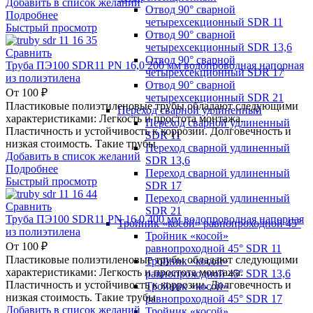
Добавить в список желаний
Отвод 90° сварной
Подробнее
четырехсекционный SDR 11
Быстрый просмотр
Отвод 90° сварной
четырехсекционный SDR 13,6
Сравнить
Отвод 90° сварной
Труба ПЭ100 SDR11 PN 16,0 200 мм водопроводная напорная
четырехсекционный SDR 17
из полиэтилена
Отвод 90° сварной
От
100
₽
четырехсекционный SDR 21
Пластиковые полиэтиленовые трубы обладают следующими
Переход сварной удлиненный
характеристиками: Легкость и простота монтажа.
Переход сварной удлиненный
Пластичность и устойчивость к коррозии. Долговечность и
SDR 11
низкая стоимость. Такие трубы
Переход сварной удлиненный
Добавить в список желаний
SDR 13,6
Подробнее
Переход сварной удлиненный
Быстрый просмотр
SDR 17
Переход сварной удлиненный
Сравнить
SDR 21
Труба ПЭ100 SDR11 PN 16,0 400 мм водопроводная напорная
Тройник «косой» равнопроходной 45°
из полиэтилена
Тройник «косой»
От
100
₽
равнопроходной 45° SDR 11
Пластиковые полиэтиленовые трубы обладают следующими
Тройник «косой»
характеристиками: Легкость и простота монтажа.
равнопроходной 45° SDR 13,6
Пластичность и устойчивость к коррозии. Долговечность и
Тройник «косой»
низкая стоимость. Такие трубы
равнопроходной 45° SDR 17
Добавить в список желаний
Тройник «косой»