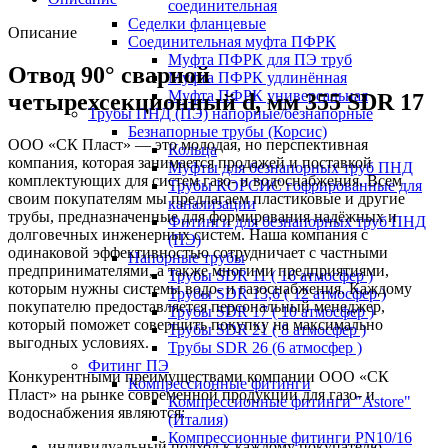
соединительная
Седелки фланцевые
Описание
Соединительная муфта ПФРК
Муфта ПФРК для ПЭ труб
Отвод 90° сварной
Муфта ПФРК удлинённая
Муфта ПФРК универсальная
четырехсекционный d, мм 355 SDR 17
Трубы ПНД (ПЭ) напорные/безнапорные
Безнапорные трубы (Корсис)
ООО «СК Пласт» — это молодая, но перспективная
Кольца
компания, которая занимается продажей и поставкой
Муфты для безнапорных труб ПНД
комплектующих для систем газо- и водоснабжения. Всем
Трубы КОРСИС гофрированные для
своим покупателям мы предлагаем пластиковые и другие
канализации
трубы, предназначенные для формирования надёжных и
Фитинги для безнапорных труб ПНД
долговечных инженерных систем. Наша компания с
(ПЭ)
одинаковой эффективностью сотрудничает с частными
Напорные трубы
предпринимателями, а также многими предприятиями,
Трубы SDR 11 ( 16 атмосфер )
которым нужны системы водо- и газоснабжения. Каждому
Трубы SDR 13,6 ( 12 атмосфер )
покупателю предоставляется персональный менеджер,
Трубы SDR 17 ( 10 атмосфер )
который поможет совершить покупку на максимально
Трубы SDR 21 ( 8 атмосфер )
выгодных условиях.
Трубы SDR 26 (6 атмосфер )
Фитинг ПЭ
Конкурентными преимуществами компании ООО «СК
Компрессионные фитинги
Пласт» на рынке современной продукции для газо- и
Компрессионные фитинги "Astore"
водоснабжения являются:
(Италия)
Компрессионные фитинги PN10/16
индивидуальный подход к каждому покупателю