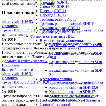
Отвод 90° SDR 11
всей представленной продукции.
Отвод 90° SDR 17
Переход SDR 11
Похожие товары
Переход SDR 17
Тройник равн. SDR 17
Тройник равнопроходной SDR 11
Сравнить
Тройник редукц. SDR 11
Труба ПЭ100 SDR11 PN 16,0 800 мм водопроводная напорная
Тройник редукц. SDR 17
из полиэтилена
Фитинги сегментные ПНД
От
100
₽
Втулка сварная удлиненная
Пластиковые полиэтиленовые трубы обладают следующими
Втулка сварная удлиненная SDR
характеристиками: Легкость и простота монтажа.
11
Пластичность и устойчивость к коррозии. Долговечность и
Втулка сварная удлиненная SDR
низкая стоимость. Такие трубы
13,6
Добавить в список желаний
Втулка сварная удлиненная SDR
Подробнее
17
Быстрый просмотр
Втулка сварная удлиненная SDR
21
Сравнить
Крестовина сварная
Труба ПЭ100 SDR11 PN 16,0 140 мм водопроводная напорная
Крестовина сварная SDR 11
из полиэтилена
Крестовина сварная SDR 13,6
От
100
₽
Крестовина сварная SDR 17
Крестовина сварная SDR 21
Труба водопроводная ПЭ100 SDR11 PN 16,0 140 мм купить
Нестандартные сегментные фитинги
оптом в Краснодаре Труба ПЭ100 SDR11 PN 16,0 140 мм
Отвод 45° сварной
водопроводная