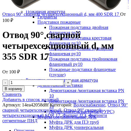
Краны шаровые полнопроходные
Краны шаровые редуцированные
Пожарная арматура
Отвод 90° сварной четырехсекционный d, мм 400 SDR 17
От
Гидранты
100
₽
Подставки пожарные
Пожарная подставка двойная
Отвод 90° сварной
фланцевая ру10
Пожарная подставка крестовая
четырехсекционный d, мм
фланцевая ру10
Пожарная подставка одинарная
фланцевая ру10
355 SDR 17
Пожарная подставка тройниковая
фланцевый ру10
Пожарные подставки фланцевые
От
100
₽
(глухие)
Ремонтно-соединительная арматура
Демонтажные вставки
В корзину
Демонтажная /монтажная вставка PN
Сравнить
10
Добавить в список желаний
Демонтажная /монтажная вставка PN
Артикул:
14ea42058d8f
Категорий:
Водоснабжение
,
Отвод 90°
16
сварной четырехсекционный
,
Отвод 90° сварной
Доуплотнитель раструба (РУРС)
четырехсекционный SDR 17
,
Фитинг ПЭ
,
Фитинги
Муфты соединительные ДРК
сегментные ПНД
Муфта ДРК для ПЭ труб
Муфта ДРК универсальная
Описание