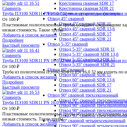
Крестовина сварная SDR 17
Крестовина сварная SDR 21
Сравнить
Нестандартные сегментные фитинги
Труба ПЭ100 SDR11 PN 16,0 710 мм водопроводная напорная и
Отвод 45° сварной
От
100
₽
Отвод 45° сварной SDR 11
Пластиковые полиэтиленовые трубы обладают следующими хара
Отвод 45° сварной SDR 13,6
низкая стоимость. Такие трубы
Отвод 45° сварной SDR 17
Добавить в список желаний
Отвод 45° сварной SDR 21
Подробнее
Отвод 5-35° сварной
Быстрый просмотр
Отвод 5-35° сварной SDR 11
Отвод 5-35° сварной SDR 13,6
Сравнить
Отвод 5-35° сварной SDR 17
Труба ПЭ100 SDR11 PN 16,0 32 мм водопроводная напорная из
Отвод 5-35° сварной SDR 21
От
100
₽
Отвод 60° сварной
Труба из полиэтилена ПЭ100 SDR11 PN 16,0 32 мм купить по 
Отвод 60° сварной SDR 11
Добавить в список желаний
Отвод 60° сварной SDR 13,6
Подробнее
Отвод 60° сварной SDR 17
Быстрый просмотр
Отвод 60° сварной SDR 21
Отвод 90° сварной трехсекционный
Сравнить
Отвод 90° сварной трехсекционн
Труба ПЭ100 SDR11 PN 16,0 800 мм водопроводная напорная и
Отвод 90° сварной трехсекционны
От
100
₽
Отвод 90° сварной трехсекционн
Пластиковые полиэтиленовые трубы обладают следующими хара
Отвод 90° сварной трехсекционн
низкая стоимость. Такие трубы
Отвод 90° сварной четырехсекционный
Добавить в список желаний
Отвод 90° сварной четырехсекци