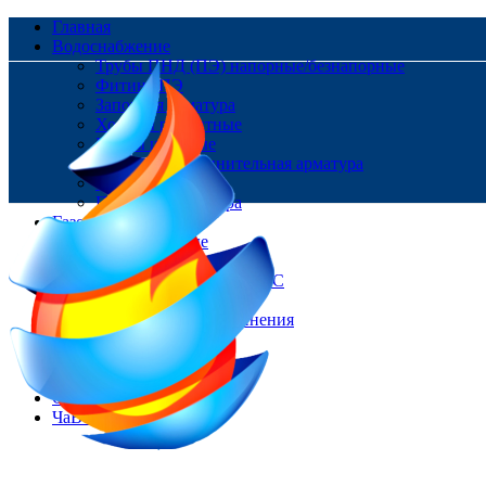
Главная
Водоснабжение
Трубы ПНД (ПЭ) напорные/безнапорные
Фитинг ПЭ
Запорная арматура
Хомуты ремонтные
Краны шаровые
Ремонтно-соединительная арматура
Фланцы
Пожарная арматура
Газоснабжение
Трубы Газовые
Фитинг ПЭ
Цокольные вводы/НСПС
Краны шаровые
Изолирующие соединения
Контакты
Доставка и оплата
О нас
Статьи
ЧаВо