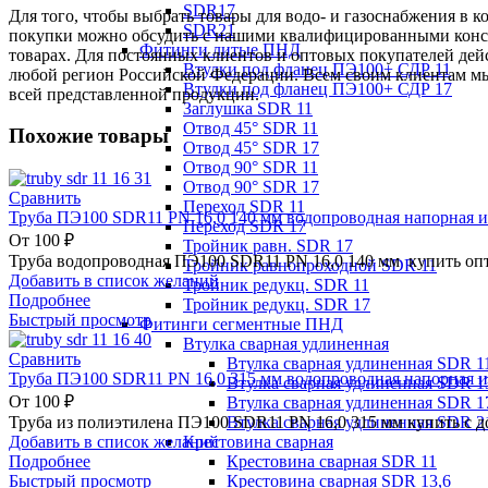
SDR17
Для того, чтобы выбрать товары для водо- и газоснабжения в 
SDR21
покупки можно обсудить с нашими квалифицированными консул
Фитинги литые ПНД
товарах. Для постоянных клиентов и оптовых покупателей дей
Втулки под фланец ПЭ100+ СДР 11
любой регион Российской Федерации. Всем своим клиентам мы
Втулки под фланец ПЭ100+ СДР 17
всей представленной продукции.
Заглушка SDR 11
Отвод 45° SDR 11
Похожие товары
Отвод 45° SDR 17
Отвод 90° SDR 11
Отвод 90° SDR 17
Сравнить
Переход SDR 11
Труба ПЭ100 SDR11 PN 16,0 140 мм водопроводная напорная и
Переход SDR 17
От
100
₽
Тройник равн. SDR 17
Труба водопроводная ПЭ100 SDR11 PN 16,0 140 мм купить оп
Тройник равнопроходной SDR 11
Добавить в список желаний
Тройник редукц. SDR 11
Подробнее
Тройник редукц. SDR 17
Быстрый просмотр
Фитинги сегментные ПНД
Втулка сварная удлиненная
Сравнить
Втулка сварная удлиненная SDR 1
Труба ПЭ100 SDR11 PN 16,0 315 мм водопроводная напорная и
Втулка сварная удлиненная SDR 1
От
100
₽
Втулка сварная удлиненная SDR 1
Втулка сварная удлиненная SDR 2
Труба из полиэтилена ПЭ100 SDR11 PN 16,0 315 мм купить с д
Крестовина сварная
Добавить в список желаний
Крестовина сварная SDR 11
Подробнее
Крестовина сварная SDR 13,6
Быстрый просмотр