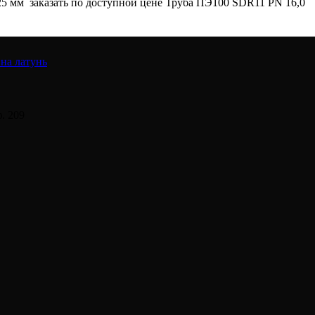
25 мм заказать по доступной цене Труба ПЭ100 SDR11 PN 16,0
на латунь
. 209