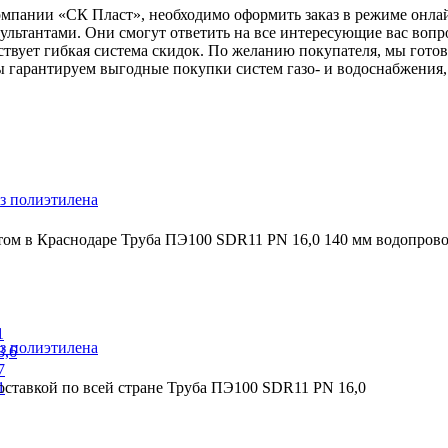
компании «СК Пласт», необходимо оформить заказ в режиме онла
ьтантами. Они смогут ответить на все интересующие вас вопр
ствует гибкая система скидок. По желанию покупателя, мы гото
 гарантируем выгодные покупки систем газо- и водоснабжения,
з полиэтилена
том в Краснодаре Труба ПЭ100 SDR11 PN 16,0 140 мм водопров
1
з полиэтилена
3,6
7
1
оставкой по всей стране Труба ПЭ100 SDR11 PN 16,0