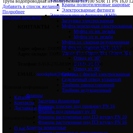
Труба водопроводная из полиэтилена ПЭ100 SDR 11 PN 16,0 1
Краны полиэтиленовые шаровые
Добавить в список желаний
Электросварные фитинги
Подробнее
Электросварные фитинги (КНР)
Быстрый просмотр
Заглушка электросварная
Муфта переходная электросварная 
КОНТАКТЫ
Муфта э/с вн. резьба
Муфта э/с н. резьба
Муфта эл. cварная редукционная
Муфта эл. сварная SDR 11/17
Адрес офиса:
350039 г. Краснодар, проезд Майский 5 оф
Отвод 45 г, Отвод 90 г, Отвод 30 г
Адрес склада:
350039 г. Краснодар, проезд Майский 3.
Отвод э/с 30°
Отвод э/с 45°
Телефон:
8-918-270-8838 | 8-918-093-8838
Отвод э/с 90°
Седелка с фрезой электросварная
EMAIL:
oooskplast@mail.ru
Седелочный отвод э/сварной
Тройник равносторонний
Полезная информация
Тройник редукционный
Фланцы
Каталог
Заглушка фланцевая
Контакты
Фланцы плоские под приварку PN 16
Доставка и оплата
Фланцы под приварку ру 10
Фланцы расточенные под ПЭ втулку PN 10
Дополнительно
Фланцы расточенные под ПЭ втулку PN 16
Хомуты ремонтные
О нас
Хомуты ремонтные двухзамковые