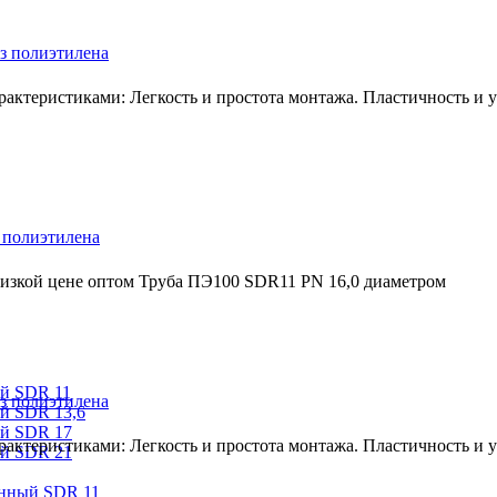
з полиэтилена
ктеристиками: Легкость и простота монтажа. Пластичность и ус
 полиэтилена
низкой цене оптом Труба ПЭ100 SDR11 PN 16,0 диаметром
ый SDR 11
з полиэтилена
й SDR 13,6
ый SDR 17
ктеристиками: Легкость и простота монтажа. Пластичность и ус
ый SDR 21
онный SDR 11