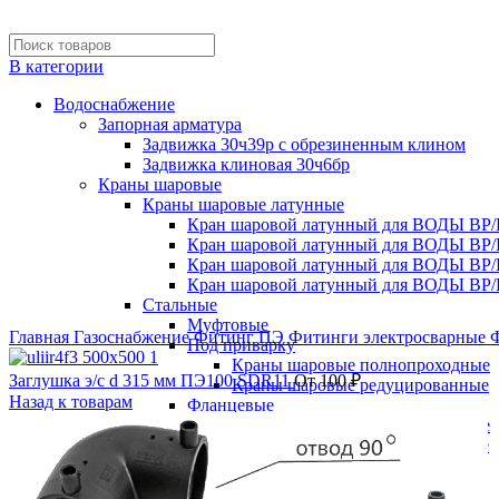
В категории
Водоснабжение
Запорная арматура
Задвижка 30ч39р с обрезиненным клином
Задвижка клиновая 30ч6бр
Краны шаровые
Краны шаровые латунные
Кран шаровой латунный для ВОДЫ ВР/
Кран шаровой латунный для ВОДЫ ВР/
Кран шаровой латунный для ВОДЫ ВР/
Кран шаровой латунный для ВОДЫ ВР/
Стальные
Нажмите, чтобы увеличить
Муфтовые
Главная
Газоснабжение
Фитинг ПЭ
Фитинги электросварные
Ф
Под приварку
Краны шаровые полнопроходные
Заглушка э/с d 315 мм ПЭ100 SDR11
От
100
₽
Краны шаровые редуцированные
Назад к товарам
Фланцевые
Краны шаровые полнопроходные
Краны шаровые редуцированные
Пожарная арматура
Гидранты