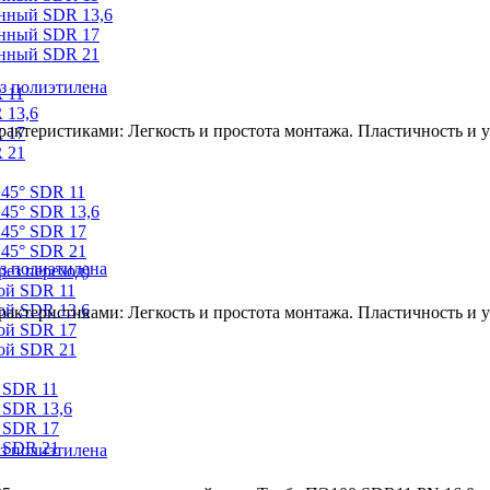
онный SDR 13,6
онный SDR 17
онный SDR 21
з полиэтилена
 11
 13,6
ктеристиками: Легкость и простота монтажа. Пластичность и ус
 17
 21
 45° SDR 11
45° SDR 13,6
 45° SDR 17
 45° SDR 21
з полиэтилена
ез переход)
ой SDR 11
ой SDR 13,6
ктеристиками: Легкость и простота монтажа. Пластичность и ус
ой SDR 17
ой SDR 21
 SDR 11
 SDR 13,6
 SDR 17
 SDR 21
з полиэтилена