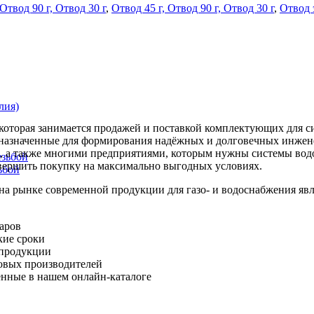
 Отвод 90 г, Отвод 30 г
,
Отвод 45 г, Отвод 90 г, Отвод 30 г
,
Отвод э
лия)
оторая занимается продажей и поставкой комплектующих для си
дназначенные для формирования надёжных и долговечных инжен
, а также многими предприятиями, которым нужны системы вод
езьбой
вершить покупку на максимально выгодных условиях.
ьбой
рынке современной продукции для газо- и водоснабжения явл
варов
кие сроки
 продукции
овых производителей
ленные в нашем онлайн-каталоге