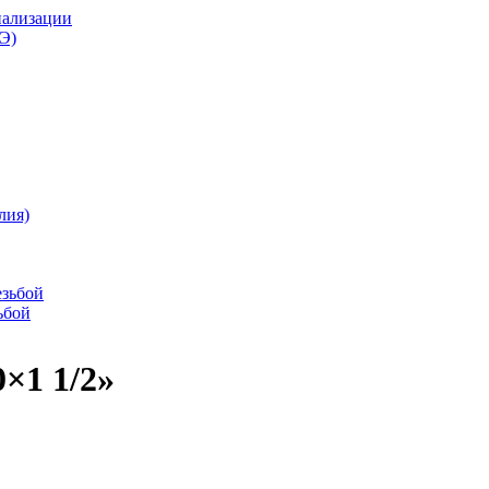
нализации
Э)
лия)
езьбой
ьбой
×1 1/2»