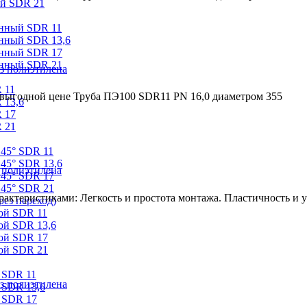
ый SDR 21
онный SDR 11
онный SDR 13,6
онный SDR 17
онный SDR 21
з полиэтилена
 11
 выгодной цене Труба ПЭ100 SDR11 PN 16,0 диаметром 355
 13,6
 17
 21
 45° SDR 11
45° SDR 13,6
 полиэтилена
 45° SDR 17
 45° SDR 21
ктеристиками: Легкость и простота монтажа. Пластичность и ус
ез переход)
ой SDR 11
ой SDR 13,6
ой SDR 17
ой SDR 21
 SDR 11
з полиэтилена
 SDR 13,6
 SDR 17