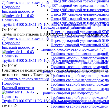
Отвод 90° сварной трехсекционн
Добавить в список желаний
Отвод 90° сварной четырехсекционный
Подробнее
Отвод 90° сварной четырехсекци
Быстрый просмотр
Отвод 90° сварной четырехсекци
Отвод 90° сварной четырехсекци
Сравнить
Отвод 90° сварной четырехсекци
Труба ПЭ100 SDR11 PN 16,0 355 мм водопроводная напорная и
Переход сварной удлиненный
От
100
₽
Переход сварной удлиненный SDR
Труба из полиэтилена ПЭ100 SDR11 PN 16,0 355 мм купить по
Переход сварной удлиненный SDR
Добавить в список желаний
Переход сварной удлиненный SDR
Подробнее
Переход сварной удлиненный SDR
Быстрый просмотр
Тройник «косой» равнопроходной 45°
Тройник «косой» равнопроходной
Сравнить
Тройник «косой» равнопроходной 
Труба ПЭ100 SDR11 PN 16,0 40 мм водопроводная напорная из
Тройник «косой» равнопроходной
От
100
₽
Тройник «косой» равнопроходной
Пластиковые полиэтиленовые трубы обладают следующими хара
Тройник сварной неравнопроходной (чер
низкая стоимость. Такие трубы
Тройник сварной неравнопроходн
Добавить в список желаний
Тройник сварной неравнопроходн
Подробнее
Тройник сварной неравнопроходн
Быстрый просмотр
Тройник сварной неравнопроходн
Тройник сварной равнопроходной
Сравнить
Тройник сварной равнопроходной
Труба ПЭ100 SDR11 PN 16,0 450 мм водопроводная напорная и
Тройник сварной равнопроходной
От
100
₽
Тройник сварной равнопроходной