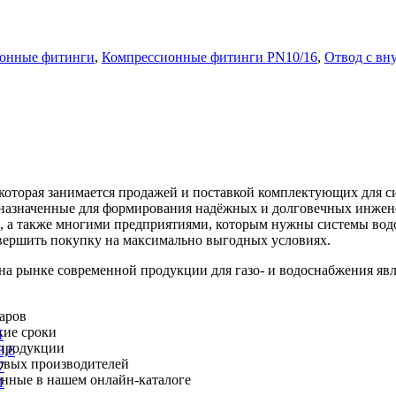
онные фитинги
,
Компрессионные фитинги PN10/16
,
Отвод с вн
оторая занимается продажей и поставкой комплектующих для си
дназначенные для формирования надёжных и долговечных инжен
, а также многими предприятиями, которым нужны системы вод
вершить покупку на максимально выгодных условиях.
рынке современной продукции для газо- и водоснабжения явл
варов
кие сроки
1
 продукции
3,6
овых производителей
7
ленные в нашем онлайн-каталоге
1