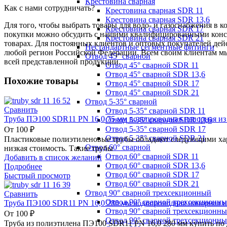
Крестовина сварная
Как с нами сотрудничать?
Крестовина сварная SDR 11
Крестовина сварная SDR 13,6
Для того, чтобы выбрать товары для водо- и газоснабжения в 
Крестовина сварная SDR 17
покупки можно обсудить с нашими квалифицированными консул
Крестовина сварная SDR 21
товарах. Для постоянных клиентов и оптовых покупателей дей
Нестандартные сегментные фитинги
любой регион Российской Федерации. Всем своим клиентам мы
Отвод 45° сварной
всей представленной продукции.
Отвод 45° сварной SDR 11
Отвод 45° сварной SDR 13,6
Похожие товары
Отвод 45° сварной SDR 17
Отвод 45° сварной SDR 21
Отвод 5-35° сварной
Сравнить
Отвод 5-35° сварной SDR 11
Труба ПЭ100 SDR11 PN 16,0 75 мм водопроводная напорная из
Отвод 5-35° сварной SDR 13,6
Отвод 5-35° сварной SDR 17
От
100
₽
Отвод 5-35° сварной SDR 21
Пластиковые полиэтиленовые трубы обладают следующими хара
Отвод 60° сварной
низкая стоимость. Такие трубы
Отвод 60° сварной SDR 11
Добавить в список желаний
Отвод 60° сварной SDR 13,6
Подробнее
Отвод 60° сварной SDR 17
Быстрый просмотр
Отвод 60° сварной SDR 21
Отвод 90° сварной трехсекционный
Сравнить
Отвод 90° сварной трехсекционн
Труба ПЭ100 SDR11 PN 16,0 280 мм водопроводная напорная и
Отвод 90° сварной трехсекционны
От
100
₽
Отвод 90° сварной трехсекционн
Труба из полиэтилена ПЭ100 SDR11 PN 16,0 280 мм купить по