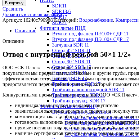
НСПС
В корзину
SDR11
Сравнить
SDR13,6
Добавить в список желаний
SDR17
Артикул:
16240c790988
Категорий:
Водоснабжение
,
Компресси
SDR21
Фитинги литые ПНД
Описание
Втулки под фланец ПЭ100+ СДР 11
Втулки под фланец ПЭ100+ СДР 17
Описание
Заглушка SDR 11
Отвод 45° SDR 11
Отвод с внутренней резьбой 50×1 1/2»
Отвод 45° SDR 17
Отвод 90° SDR 11
Отвод 90° SDR 17
ООО «СК Пласт» — это молодая, но перспективная компания, к
Переход SDR 11
покупателям мы предлагаем пластиковые и другие трубы, пре
Переход SDR 17
эффективностью сотрудничает с частными предпринимателями
Тройник равн. SDR 17
предоставляется персональный менеджер, который поможет со
Тройник равнопроходной SDR 11
Конкурентными преимуществами компании ООО «СК Пласт» на 
Тройник редукц. SDR 11
Тройник редукц. SDR 17
индивидуальный подход к каждому покупателю
Фитинги сегментные ПНД
значительная экономия времени и средств на покупку то
Втулка сварная удлиненная
комплектация заказа любого объёма в максимально корот
Втулка сварная удлиненная SDR 1
готовность выполнить заказа на поставку нестандартной
Втулка сварная удлиненная SDR 1
прямые поставки товаров от ведущих европейских и мир
Втулка сварная удлиненная SDR 1
наличие сертификатов качества на все товары, представ
Втулка сварная удлиненная SDR 2