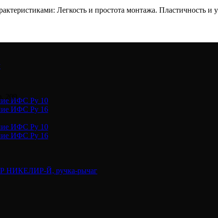
ктеристиками: Легкость и простота монтажа. Пластичность и ус
у
. 209
ние ИФС Ру 10
ние ИФС Ру 16
ние ИФС Ру 10
ние ИФС Ру 16
ВР НИКЕЛИР-Й, ручка-рычаг