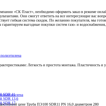
компании «СК Пласт», необходимо оформить заказ в режиме онла
ьтантами. Они смогут ответить на все интересующие вас вопр
ствует гибкая система скидок. По желанию покупателя, мы гото
 гарантируем выгодные покупки систем газо- и водоснабжения,
 полиэтилена
ктеристиками: Легкость и простота монтажа. Пластичность и ус
ый SDR 11
з полиэтилена
й SDR 13,6
ый SDR 17
 доступной цене Труба ПЭ100 SDR11 PN 16,0 диаметром 280