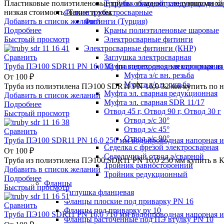
Тройник сварной равнопроходной
Пластиковые полиэтиленовые трубы обладают следующими хара
Фитинги электросварные
низкая стоимость. Такие трубы
Фитинги (Турция)
Добавить в список желаний
Краны полиэтиленовые шаровые
Подробнее
Электросварные фитинги
Быстрый просмотр
Электросварные фитинги (КНР)
Заглушка электросварная
Сравнить
Муфта переходная электросварная 
Труба ПЭ100 SDR11 PN 16,0 32 мм водопроводная напорная из
Муфта э/с вн. резьба
От
100
₽
Муфта э/с н. резьба
Труба из полиэтилена ПЭ100 SDR11 PN 16,0 32 мм купить по 
Муфта эл. cварная редукционная
Добавить в список желаний
Муфта эл. сварная SDR 11/17
Подробнее
Отвод 45 г, Отвод 90 г, Отвод 30 г
Быстрый просмотр
Отвод э/с 30°
Отвод э/с 45°
Сравнить
Отвод э/с 90°
Труба ПЭ100 SDR11 PN 16,0 250 мм водопроводная напорная и
Седелка с фрезой электросварная
От
100
₽
Седелочный отвод э/сварной
Труба из полиэтилена ПЭ100 SDR11 PN 16,0 250 мм купить в 
Тройник равносторонний
Добавить в список желаний
Тройник редукционный
Подробнее
Фланцы
Быстрый просмотр
Заглушка фланцевая
Фланцы плоские под приварку PN 16
Сравнить
Фланцы под приварку ру 10
Труба ПЭ100 SDR11 PN 16,0 710 мм водопроводная напорная и
Фланцы расточенные под ПЭ втулку PN 10