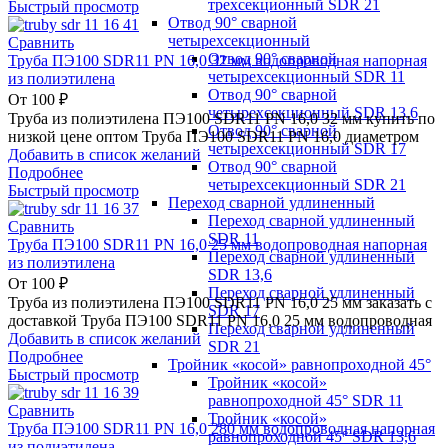
трехсекционный SDR 21
Быстрый просмотр
Отвод 90° сварной
четырехсекционный
Сравнить
Отвод 90° сварной
Труба ПЭ100 SDR11 PN 16,0 32 мм водопроводная напорная
четырехсекционный SDR 11
из полиэтилена
Отвод 90° сварной
От
100
₽
четырехсекционный SDR 13,6
Труба из полиэтилена ПЭ100 SDR11 PN 16,0 32 мм купить по
Отвод 90° сварной
низкой цене оптом Труба ПЭ100 SDR11 PN 16,0 диаметром
четырехсекционный SDR 17
Добавить в список желаний
Отвод 90° сварной
Подробнее
четырехсекционный SDR 21
Быстрый просмотр
Переход сварной удлиненный
Переход сварной удлиненный
Сравнить
SDR 11
Труба ПЭ100 SDR11 PN 16,0 25 мм водопроводная напорная
Переход сварной удлиненный
из полиэтилена
SDR 13,6
От
100
₽
Переход сварной удлиненный
Труба из полиэтилена ПЭ100 SDR11 PN 16,0 25 мм заказать с
SDR 17
доставкой Труба ПЭ100 SDR11 PN 16,0 25 мм водопроводная
Переход сварной удлиненный
Добавить в список желаний
SDR 21
Подробнее
Тройник «косой» равнопроходной 45°
Быстрый просмотр
Тройник «косой»
равнопроходной 45° SDR 11
Сравнить
Тройник «косой»
Труба ПЭ100 SDR11 PN 16,0 280 мм водопроводная напорная
равнопроходной 45° SDR 13,6
из полиэтилена