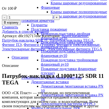
Краны шаровые редуцированные
Фланцевые
От
100
₽
Краны шаровые полнопроходные
Краны шаровые редуцированные
Пожарная арматура
В корзину
Гидранты
Сравнить
Подставки пожарные
Добавить в список желаний
Пожарная подставка двойная
Артикул:
d0c192717e8e
Категорий:
Водоснабжение
,
фланцевая ру10
Патрубок-накладка SDR 11
,
Патрубок-накладка TEGA
,
Пожарная подставка крестовая
Фитинг ПЭ
,
Фитинги (Турция)
,
Фитинги электросварные
,
фланцевая ру10
Электросварные фитинги
,
Электросварные фитинги TEGA
Пожарная подставка одинарная
фланцевая ру10
Описание
Пожарная подставка тройниковая
фланцевый ру10
Описание
Пожарные подставки фланцевые
(глухие)
Патрубок-накладка d.1000*125 SDR 11
Ремонтно-соединительная арматура
TEGA
Демонтажные вставки
Демонтажная /монтажная вставка PN
10
ООО «СК Пласт» — это молодая, но перспективная
Демонтажная /монтажная вставка PN
компания, которая занимается продажей и поставкой
16
комплектующих для систем газо- и водоснабжения. Всем
Доуплотнитель раструба (РУРС)
своим покупателям мы предлагаем пластиковые и другие
Муфты соединительные ДРК