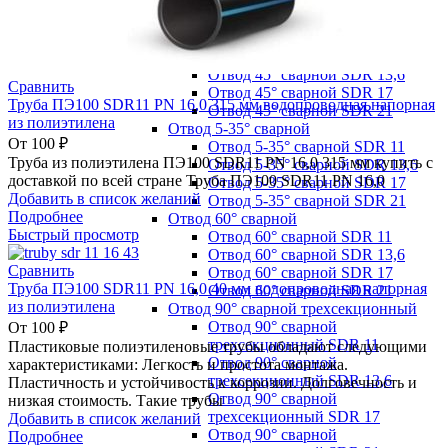
Крестовина сварная SDR 21
Нестандартные сегментные фитинги
Отвод 45° сварной
Отвод 45° сварной SDR 11
Отвод 45° сварной SDR 13,6
Сравнить
Отвод 45° сварной SDR 17
Труба ПЭ100 SDR11 PN 16,0 315 мм водопроводная напорная
Отвод 45° сварной SDR 21
из полиэтилена
Отвод 5-35° сварной
От
100
₽
Отвод 5-35° сварной SDR 11
Труба из полиэтилена ПЭ100 SDR11 PN 16,0 315 мм купить с
Отвод 5-35° сварной SDR 13,6
доставкой по всей стране Труба ПЭ100 SDR11 PN 16,0
Отвод 5-35° сварной SDR 17
Добавить в список желаний
Отвод 5-35° сварной SDR 21
Подробнее
Отвод 60° сварной
Быстрый просмотр
Отвод 60° сварной SDR 11
Отвод 60° сварной SDR 13,6
Сравнить
Отвод 60° сварной SDR 17
Труба ПЭ100 SDR11 PN 16,0 40 мм водопроводная напорная
Отвод 60° сварной SDR 21
из полиэтилена
Отвод 90° сварной трехсекционный
Отвод 90° сварной
От
100
₽
трехсекционный SDR 11
Пластиковые полиэтиленовые трубы обладают следующими
Отвод 90° сварной
характеристиками: Легкость и простота монтажа.
трехсекционный SDR 13,6
Пластичность и устойчивость к коррозии. Долговечность и
Отвод 90° сварной
низкая стоимость. Такие трубы
трехсекционный SDR 17
Добавить в список желаний
Отвод 90° сварной
Подробнее