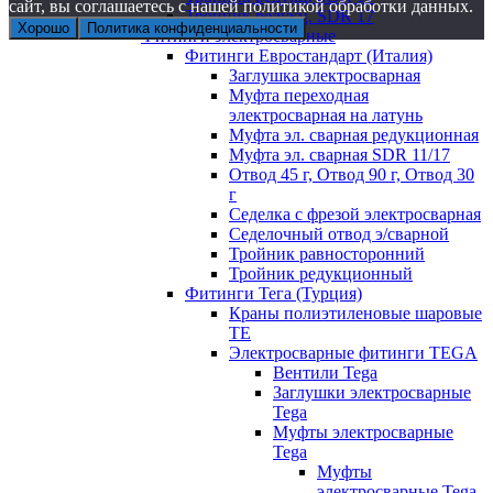
сайт, вы соглашаетесь с нашей политикой обработки данных.
Тройник редукц. SDR 17
Хорошо
Политика конфиденциальности
Фитинги электросварные
Фитинги Евростандарт (Италия)
Заглушка электросварная
Муфта переходная
электросварная на латунь
Муфта эл. cварная редукционная
Муфта эл. сварная SDR 11/17
Отвод 45 г, Отвод 90 г, Отвод 30
г
Седелка с фрезой электросварная
Седелочный отвод э/сварной
Тройник равносторонний
Тройник редукционный
Фитинги Тега (Турция)
Краны полиэтиленовые шаровые
TE
Электросварные фитинги TEGA
Вентили Tega
Заглушки электросварные
Tega
Муфты электросварные
Tega
Муфты
электросварные Tega