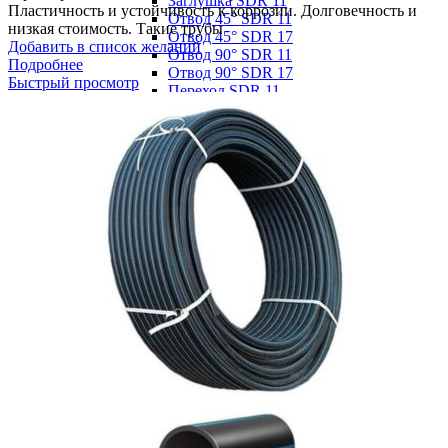
Заглушка SDR 11
Пластичность и устойчивость к коррозии. Долговечность и
Отвод 45° SDR 11
низкая стоимость. Такие трубы
Отвод 45° SDR 17
Добавить в список желаний
Отвод 90° SDR 11
Подробнее
Отвод 90° SDR 17
Быстрый просмотр
Переход SDR 11
Переход SDR 17
Тройник равн. SDR 17
Тройник равнопроходной SDR 11
Тройник редукц. SDR 11
Тройник редукц. SDR 17
Фитинги сегментные ПНД
Втулка сварная удлиненная
Втулка сварная удлиненная SDR
11
Втулка сварная удлиненная SDR
13,6
Втулка сварная удлиненная SDR
17
Втулка сварная удлиненная SDR
21
Крестовина сварная
Крестовина сварная SDR 11
Крестовина сварная SDR 13,6
Крестовина сварная SDR 17