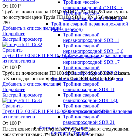
Тройник «косой»
От
100
₽
равнопроходной 45° SDR 17
Труба из полиэтилена ПЭ100 SDR11 PN 16,0 280 мм купить
Тройник «косой»
по доступной цене Труба ПЭ100 SDR11 PN 16,0 диаметром
равнопроходной 45° SDR 21
280
Тройник сварной неравнопроходной
Добавить в список желаний
(через переход)
Подробнее
Тройник сварной
Быстрый просмотр
неравнопроходной SDR 11
Тройник сварной
Сравнить
неравнопроходной SDR 13,6
Труба ПЭ100 SDR11 PN 16,0 160 мм водопроводная напорная
Тройник сварной
из полиэтилена
неравнопроходной SDR 17
От
100
₽
Тройник сварной
неравнопроходной SDR 21
Труба из полиэтилена ПЭ100 SDR11 PN 16,0 160 мм заказать
Тройник сварной равнопроходной
в Краснодаре оптом Труба ПЭ100 SDR11 PN 16,0 160 мм
Тройник сварной
Добавить в список желаний
равнопроходной SDR 11
Подробнее
Тройник сварной
Быстрый просмотр
равнопроходной SDR 13,6
Тройник сварной
Сравнить
равнопроходной SDR 17
Труба ПЭ100 SDR11 PN 16,0 200 мм водопроводная напорная
Тройник сварной
из полиэтилена
равнопроходной SDR 21
От
100
₽
Фитинги электросварные
Пластиковые полиэтиленовые трубы обладают следующими
Фитинги (Турция)
характеристиками: Легкость и простота монтажа.