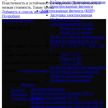
Краны полиэтиленовые шаровые
Пластичность и устойчивость к коррозии. Долговечность и
Электросварные фитинги
низкая стоимость. Такие трубы
Электросварные фитинги (КНР)
Добавить в список желаний
Заглушка электросварная
Подробнее
Муфта переходная
Быстрый просмотр
электросварная на латунь
КОНТАКТЫ
Муфта э/с вн. резьба
Муфта э/с н. резьба
Муфта эл. cварная редукционная
Муфта эл. сварная SDR 11/17
Отвод 45 г, Отвод 90 г, Отвод 30
Адрес офиса:
350039 г. Краснодар, проезд Майский 5 оф.
г
209
Отвод э/с 30°
Адрес склада:
350039 г. Краснодар, проезд Майский 3.
Отвод э/с 45°
Отвод э/с 90°
Телефон:
8-918-270-8838 | 8-918-093-8838
Седелка с фрезой электросварная
EMAIL:
oooskplast@mail.ru
Седелочный отвод э/сварной
Тройник равносторонний
Тройник редукционный
Полезная информация
Фланцы
Заглушка фланцевая
Каталог
Фланцы плоские под приварку PN 16
Контакты
Фланцы под приварку ру 10
Доставка и оплата
Фланцы расточенные под ПЭ втулку PN 10
Фланцы расточенные под ПЭ втулку PN 16
Дополнительно