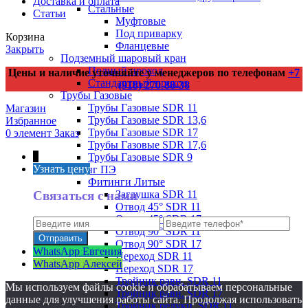
Доставка и оплата
Стальные
Статьи
Муфтовые
Под приварку
Корзина
Фланцевые
Закрыть
Подземный шаровый кран
Полный проход
Цены и наличие уточняйте у менеджеров по телефонам
+7
Стандартный проход
(918) 270-88-38
Трубы Газовые
Трубы Газовые SDR 11
Магазин
Трубы Газовые SDR 13,6
Избранное
Трубы Газовые SDR 17
0
элемент
Заказ
Трубы Газовые SDR 17,6
↑
Трубы Газовые SDR 9
Узнать цену
Фитинг ПЭ
Фитинги Литые
Связаться с нами
Заглушка SDR 11
Отвод 45° SDR 11
Отвод 45° SDR 17
Отвод 90° SDR 11
Отвод 90° SDR 17
WhatsApp Евгения
Переход SDR 11
WhatsApp Алексей
Переход SDR 17
Тройник равн. SDR 11
Мы используем файлы cookie и обрабатываем персональные
Тройник равн. SDR 17
данные для улучшения работы сайта. Продолжая использовать
Тройник редукц. SDR 11