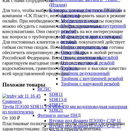
Как с нами сотрудничать?
(Италия)
Компрессионные фитинги PN10/16
Для того, чтобы выбрать товары для водо- и газоснабжения в
Заглушка
компании «СК Пласт», необходимо оформить заказ в режиме
Муфта переходная
онлайн. При необходимости, все детали и нюансы покупки
Муфта переходная с внутренней
можно обсудить с нашими квалифицированными
резьбой
консультантами. Они смогут ответить на все интересующие
Муфта переходная с наружной
вас вопросы о трубопроводной арматуре и других товарах.
резьбой
Для постоянных клиентов и оптовых покупателей действует
Муфта соединительная
гибкая система скидок. По желанию покупателя, мы готовы
Отвод 90 гр.
обеспечить оперативную доставку товаров в любой регион
Отвод с внутренней резьбой
Российской Федерации. Всем своим клиентам мы
Отвод с наружной резьбой
гарантируем выгодные покупки систем газо- и
Тройник
водоснабжения, грамотное обслуживание и высокое качество
Тройник редукционный
всей представленной продукции.
Тройник с внутренней резьбой
Тройник с наружной резьбой
Похожие товары
НСПС
SDR11
SDR13,6
Сравнить
SDR17
Труба ПЭ100 SDR11 PN 16,0 450 мм водопроводная напорная
SDR21
из полиэтилена
Фитинги литые ПНД
От
100
₽
Втулки под фланец ПЭ100+ СДР 11
Пластиковые полиэтиленовые трубы обладают следующими
Втулки под фланец ПЭ100+ СДР 17
характеристиками: Легкость и простота монтажа.