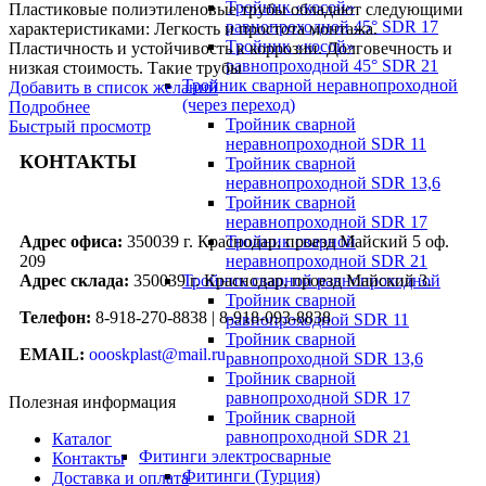
Тройник «косой»
Пластиковые полиэтиленовые трубы обладают следующими
равнопроходной 45° SDR 17
характеристиками: Легкость и простота монтажа.
Тройник «косой»
Пластичность и устойчивость к коррозии. Долговечность и
равнопроходной 45° SDR 21
низкая стоимость. Такие трубы
Тройник сварной неравнопроходной
Добавить в список желаний
(через переход)
Подробнее
Тройник сварной
Быстрый просмотр
неравнопроходной SDR 11
КОНТАКТЫ
Тройник сварной
неравнопроходной SDR 13,6
Тройник сварной
неравнопроходной SDR 17
Тройник сварной
Адрес офиса:
350039 г. Краснодар, проезд Майский 5 оф.
неравнопроходной SDR 21
209
Тройник сварной равнопроходной
Адрес склада:
350039 г. Краснодар, проезд Майский 3.
Тройник сварной
Телефон:
8-918-270-8838 | 8-918-093-8838
равнопроходной SDR 11
Тройник сварной
EMAIL:
oooskplast@mail.ru
равнопроходной SDR 13,6
Тройник сварной
равнопроходной SDR 17
Полезная информация
Тройник сварной
равнопроходной SDR 21
Каталог
Фитинги электросварные
Контакты
Фитинги (Турция)
Доставка и оплата