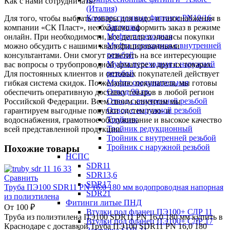
Как с нами сотрудничать?
(Италия)
Компрессионные фитинги PN10/16
Для того, чтобы выбрать товары для водо- и газоснабжения в
Заглушка
компании «СК Пласт», необходимо оформить заказ в режиме
Муфта переходная
онлайн. При необходимости, все детали и нюансы покупки
Муфта переходная с внутренней
можно обсудить с нашими квалифицированными
резьбой
консультантами. Они смогут ответить на все интересующие
Муфта переходная с наружной
вас вопросы о трубопроводной арматуре и других товарах.
резьбой
Для постоянных клиентов и оптовых покупателей действует
Муфта соединительная
гибкая система скидок. По желанию покупателя, мы готовы
Отвод 90 гр.
обеспечить оперативную доставку товаров в любой регион
Отвод с внутренней резьбой
Российской Федерации. Всем своим клиентам мы
Отвод с наружной резьбой
гарантируем выгодные покупки систем газо- и
Тройник
водоснабжения, грамотное обслуживание и высокое качество
Тройник редукционный
всей представленной продукции.
Тройник с внутренней резьбой
Тройник с наружной резьбой
Похожие товары
НСПС
SDR11
SDR13,6
Сравнить
SDR17
Труба ПЭ100 SDR11 PN 16,0 180 мм водопроводная напорная
SDR21
из полиэтилена
Фитинги литые ПНД
От
100
₽
Втулки под фланец ПЭ100+ СДР 11
Труба из полиэтилена ПЭ100 SDR11 PN 16,0 180 мм купить в
Втулки под фланец ПЭ100+ СДР 17
Краснодаре с доставкой Труба ПЭ100 SDR11 PN 16,0 180