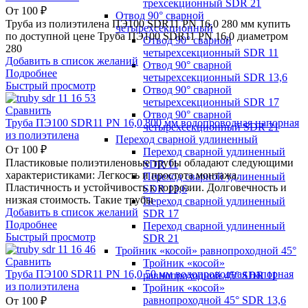
трехсекционный SDR 21
От
100
₽
Отвод 90° сварной
Труба из полиэтилена ПЭ100 SDR11 PN 16,0 280 мм купить
четырехсекционный
по доступной цене Труба ПЭ100 SDR11 PN 16,0 диаметром
Отвод 90° сварной
280
четырехсекционный SDR 11
Добавить в список желаний
Отвод 90° сварной
Подробнее
четырехсекционный SDR 13,6
Быстрый просмотр
Отвод 90° сварной
четырехсекционный SDR 17
Сравнить
Отвод 90° сварной
Труба ПЭ100 SDR11 PN 16,0 800 мм водопроводная напорная
четырехсекционный SDR 21
из полиэтилена
Переход сварной удлиненный
От
100
₽
Переход сварной удлиненный
Пластиковые полиэтиленовые трубы обладают следующими
SDR 11
характеристиками: Легкость и простота монтажа.
Переход сварной удлиненный
Пластичность и устойчивость к коррозии. Долговечность и
SDR 13,6
низкая стоимость. Такие трубы
Переход сварной удлиненный
Добавить в список желаний
SDR 17
Подробнее
Переход сварной удлиненный
Быстрый просмотр
SDR 21
Тройник «косой» равнопроходной 45°
Сравнить
Тройник «косой»
Труба ПЭ100 SDR11 PN 16,0 50 мм водопроводная напорная
равнопроходной 45° SDR 11
из полиэтилена
Тройник «косой»
равнопроходной 45° SDR 13,6
От
100
₽