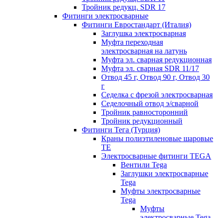
Тройник редукц. SDR 17
Фитинги электросварные
Фитинги Евростандарт (Италия)
Заглушка электросварная
Муфта переходная
электросварная на латунь
Муфта эл. cварная редукционная
Муфта эл. сварная SDR 11/17
Отвод 45 г, Отвод 90 г, Отвод 30
г
Седелка с фрезой электросварная
Седелочный отвод э/сварной
Тройник равносторонний
Тройник редукционный
Фитинги Тега (Турция)
Краны полиэтиленовые шаровые
TE
Электросварные фитинги TEGA
Вентили Tega
Заглушки электросварные
Tega
Муфты электросварные
Tega
Муфты
электросварные Tega