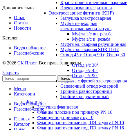
Краны полиэтиленовые шаровые
Электросварные фитинги
Дополнительно
Электросварные фитинги (КНР)
О нас
Заглушка электросварная
Статьи
Муфта переходная
Новости
электросварная на латунь
Муфта э/с вн. резьба
Каталог
Муфта э/с н. резьба
Муфта эл. cварная редукционная
Водоснабжение
Муфта эл. сварная SDR 11/17
Газоснабжение
Отвод 45 г, Отвод 90 г, Отвод 30
г
© 2026
СК Пласт
. Все права защищены
Отвод э/с 30°
Отвод э/с 45°
Закрыть
Отвод э/с 90°
Поиск
Седелка с фрезой электросварная
Седелочный отвод э/сварной
Меню
Тройник равносторонний
Категории
Тройник редукционный
Фланцы
Водоснабжение
Заглушка фланцевая
Газоснабжение
Фланцы плоские под приварку PN 16
Фланцы под приварку ру 10
Главная
Фланцы расточенные под ПЭ втулку PN 10
Каталог
Фланцы расточенные под ПЭ втулку PN 16
О нас