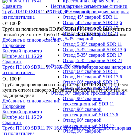
Крестовина сварная SDR 21
Нестандартные сегментные фитинги
Сравнить
Отвод 45° сварной
Труба ПЭ100 SDR11 PN 16,0 32 мм водопроводная напорная
Отвод 45° сварной SDR 11
из полиэтилена
Отвод 45° сварной SDR 13,6
От
100
₽
Отвод 45° сварной SDR 17
Труба из полиэтилена ПЭ100 SDR11 PN 16,0 32 мм купить по
Отвод 45° сварной SDR 21
низкой цене оптом Труба ПЭ100 SDR11 PN 16,0 диаметром
Отвод 5-35° сварной
Добавить в список желаний
Отвод 5-35° сварной SDR 11
Подробнее
Отвод 5-35° сварной SDR 13,6
Быстрый просмотр
Отвод 5-35° сварной SDR 17
Отвод 5-35° сварной SDR 21
Сравнить
Отвод 60° сварной
Труба ПЭ100 SDR11 PN 16,0 110 мм водопроводная напорная
Отвод 60° сварной SDR 11
из полиэтилена
Отвод 60° сварной SDR 13,6
От
100
₽
Отвод 60° сварной SDR 17
Труба водопроводная из полиэтилена ПЭ100 SDR 11 110 мм
Отвод 60° сварной SDR 21
купить оптом недорого Труба ПЭ100 SDR11 PN 16,0 110 мм
Отвод 90° сварной трехсекционный
водопроводная
Отвод 90° сварной
Добавить в список желаний
трехсекционный SDR 11
Подробнее
Отвод 90° сварной
Быстрый просмотр
трехсекционный SDR 13,6
Отвод 90° сварной
Сравнить
трехсекционный SDR 17
Труба ПЭ100 SDR11 PN 16,0 280 мм водопроводная напорная
Отвод 90° сварной
из полиэтилена