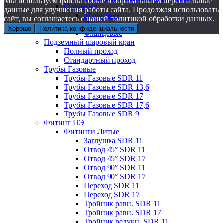
Мы используем файлы cookie и обрабатываем персональные
Стальные
данные для улучшения работы сайта. Продолжая использовать
Муфтовые
сайт, вы соглашаетесь с нашей политикой обработки данных.
Под приварку
Хорошо
Политика конфиденциальности
Фланцевые
Подземный шаровый кран
Полный проход
Стандартный проход
Трубы Газовые
Трубы Газовые SDR 11
Трубы Газовые SDR 13,6
Трубы Газовые SDR 17
Трубы Газовые SDR 17,6
Трубы Газовые SDR 9
Фитинг ПЭ
Фитинги Литые
Заглушка SDR 11
Отвод 45° SDR 11
Отвод 45° SDR 17
Отвод 90° SDR 11
Отвод 90° SDR 17
Переход SDR 11
Переход SDR 17
Тройник равн. SDR 11
Тройник равн. SDR 17
Тройник редукц. SDR 11