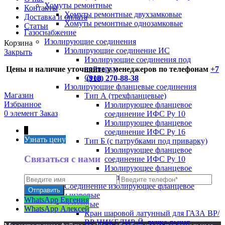
Хомуты ремонтные
Контакты
Хомуты ремонтные двухзамковые
Доставка и оплата
Хомуты ремонтные однозамковые
Статьи
Газоснабжение
Изолирующие соединения
Корзина
Изолирующие соединение ИС
Закрыть
Изолирующие соединения под
приварку
Цены и наличие уточняйте у менеджеров по телефонам
+7
Сгон
(918) 270-88-38
Изолирующие фланцевые соединения
Магазин
Тип А (трехфланцевые)
Избранное
Изолирующее фланцевое
0
элемент
Заказ
соединение ИФС Ру 10
Изолирующее фланцевое
↑
соединение ИФС Ру 16
Узнать цену
Тип Б (с патрубками под приварку)
Изолирующее фланцевое
Связаться с нами
соединение ИФС Ру 10
Изолирующее фланцевое
соединение ИФС Ру 16
Соединение изолирующее фланцевое
Краны шаровые
WhatsApp Евгения
Латунные
WhatsApp Алексей
Кран шаровой латунный для ГАЗА ВР/
ВР НИКЕЛИР-Й, ручка-рычаг