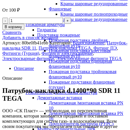
Краны шаровые редуцированные
Фланцевые
От
100
₽
Краны шаровые полнопроходные
Краны шаровые редуцированные
Пожарная арматура
В корзину
Гидранты
Сравнить
Подставки пожарные
Добавить в список желаний
Пожарная подставка двойная
Артикул:
80be0fb41ebb
Категорий:
Водоснабжение
,
Патрубок-
фланцевая ру10
накладка SDR 11
,
Патрубок-накладка TEGA
,
Фитинг ПЭ
,
Пожарная подставка крестовая
Фитинги (Турция)
,
Фитинги электросварные
,
фланцевая ру10
Электросварные фитинги
,
Электросварные фитинги TEGA
Пожарная подставка одинарная
фланцевая ру10
Описание
Пожарная подставка тройниковая
фланцевый ру10
Описание
Пожарные подставки фланцевые
(глухие)
Патрубок-накладка d.1400*90 SDR 11
Ремонтно-соединительная арматура
TEGA
Демонтажные вставки
Демонтажная /монтажная вставка PN
10
ООО «СК Пласт» — это молодая, но перспективная
Демонтажная /монтажная вставка PN
компания, которая занимается продажей и поставкой
16
комплектующих для систем газо- и водоснабжения. Всем
Доуплотнитель раструба (РУРС)
своим покупателям мы предлагаем пластиковые и другие
Муфты соединительные ДРК