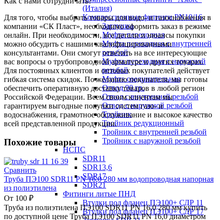
Как с нами сотрудничать?
(Италия)
Компрессионные фитинги PN10/16
Для того, чтобы выбрать товары для водо- и газоснабжения в
Заглушка
компании «СК Пласт», необходимо оформить заказ в режиме
Муфта переходная
онлайн. При необходимости, все детали и нюансы покупки
Муфта переходная с внутренней
можно обсудить с нашими квалифицированными
резьбой
консультантами. Они смогут ответить на все интересующие
Муфта переходная с наружной
вас вопросы о трубопроводной арматуре и других товарах.
резьбой
Для постоянных клиентов и оптовых покупателей действует
Муфта соединительная
гибкая система скидок. По желанию покупателя, мы готовы
Отвод 90 гр.
обеспечить оперативную доставку товаров в любой регион
Отвод с внутренней резьбой
Российской Федерации. Всем своим клиентам мы
Отвод с наружной резьбой
гарантируем выгодные покупки систем газо- и
Тройник
водоснабжения, грамотное обслуживание и высокое качество
Тройник редукционный
всей представленной продукции.
Тройник с внутренней резьбой
Тройник с наружной резьбой
Похожие товары
НСПС
SDR11
SDR13,6
Сравнить
SDR17
Труба ПЭ100 SDR11 PN 16,0 280 мм водопроводная напорная
SDR21
из полиэтилена
Фитинги литые ПНД
От
100
₽
Втулки под фланец ПЭ100+ СДР 11
Труба из полиэтилена ПЭ100 SDR11 PN 16,0 280 мм купить
Втулки под фланец ПЭ100+ СДР 17
по доступной цене Труба ПЭ100 SDR11 PN 16,0 диаметром