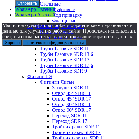
Стальные
WhatsApp Евгения
Муфтовые
WhatsApp Алексей
Под приварку
Фланцевые
Мы используем файлы cookie и обрабатываем персональные
Подземный шаровый кран
данные для улучшения работы сайта. Продолжая использовать
Полный проход
сайт, вы соглашаетесь с нашей политикой обработки данных.
Стандартный проход
Хорошо
Политика конфиденциальности
Трубы Газовые
Трубы Газовые SDR 11
Трубы Газовые SDR 13,6
Трубы Газовые SDR 17
Трубы Газовые SDR 17,6
Трубы Газовые SDR 9
Фитинг ПЭ
Фитинги Литые
Заглушка SDR 11
Отвод 45° SDR 11
Отвод 45° SDR 17
Отвод 90° SDR 11
Отвод 90° SDR 17
Переход SDR 11
Переход SDR 17
Тройник равн. SDR 11
Тройник равн. SDR 17
Тройник редукц. SDR 11