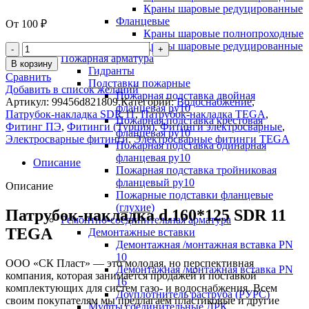
Краны шаровые редуцированные
Фланцевые
От
100
₽
Краны шаровые полнопроходные
Краны шаровые редуцированные
Пожарная арматура
В корзину
Гидранты
Сравнить
Подставки пожарные
Добавить в список желаний
Пожарная подставка двойная
Артикул:
99456d821809
Категорий:
Водоснабжение
,
фланцевая ру10
Патрубок-накладка SDR 11
,
Патрубок-накладка TEGA
,
Пожарная подставка крестовая
Фитинг ПЭ
,
Фитинги (Турция)
,
Фитинги электросварные
,
фланцевая ру10
Электросварные фитинги
,
Электросварные фитинги TEGA
Пожарная подставка одинарная
фланцевая ру10
Описание
Пожарная подставка тройниковая
фланцевый ру10
Описание
Пожарные подставки фланцевые
(глухие)
Патрубок-накладка d.160*125 SDR 11
Ремонтно-соединительная арматура
TEGA
Демонтажные вставки
Демонтажная /монтажная вставка PN
10
ООО «СК Пласт» — это молодая, но перспективная
Демонтажная /монтажная вставка PN
компания, которая занимается продажей и поставкой
16
комплектующих для систем газо- и водоснабжения. Всем
Доуплотнитель раструба (РУРС)
своим покупателям мы предлагаем пластиковые и другие
Муфты соединительные ДРК