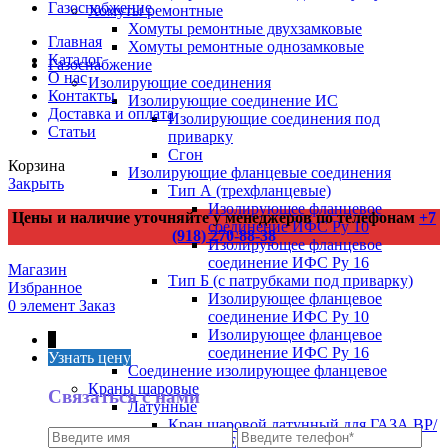
Газоснабжение
Хомуты ремонтные
Хомуты ремонтные двухзамковые
Главная
Хомуты ремонтные однозамковые
Каталог
Газоснабжение
О нас
Изолирующие соединения
Контакты
Изолирующие соединение ИС
Доставка и оплата
Изолирующие соединения под
Статьи
приварку
Сгон
Корзина
Изолирующие фланцевые соединения
Закрыть
Тип А (трехфланцевые)
Изолирующее фланцевое
Цены и наличие уточняйте у менеджеров по телефонам
+7
соединение ИФС Ру 10
(918) 270-88-38
Изолирующее фланцевое
соединение ИФС Ру 16
Магазин
Тип Б (с патрубками под приварку)
Избранное
Изолирующее фланцевое
0
элемент
Заказ
соединение ИФС Ру 10
Изолирующее фланцевое
↑
соединение ИФС Ру 16
Узнать цену
Соединение изолирующее фланцевое
Краны шаровые
Связаться с нами
Латунные
Кран шаровой латунный для ГАЗА ВР/
ВР НИКЕЛИР-Й, ручка-рычаг