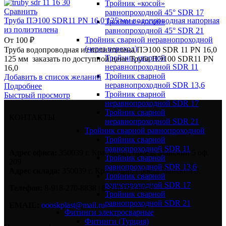
Тройник «косой»
Сравнить
равнопроходной 45° SDR 17
Труба ПЭ100 SDR11 PN 16,0 125 мм водопроводная напорная
Тройник «косой»
из полиэтилена
равнопроходной 45° SDR 21
Тройник сварной неравнопроходной
От
100
₽
(через переход)
Труба водопроводная из полиэтилена ПЭ100 SDR 11 PN 16,0
Тройник сварной
125 мм заказать по доступной цене Труба ПЭ100 SDR11 PN
неравнопроходной SDR 11
16,0
Тройник сварной
Добавить в список желаний
неравнопроходной SDR 13,6
Подробнее
Тройник сварной
Быстрый просмотр
неравнопроходной SDR 17
Тройник сварной
КОНТАКТЫ
неравнопроходной SDR 21
Тройник сварной равнопроходной
Тройник сварной
равнопроходной SDR 11
Адрес офиса:
350039 г. Краснодар, проезд Майский 5 оф.
Тройник сварной
209
равнопроходной SDR 13,6
Адрес склада:
350039 г. Краснодар, проезд Майский 3.
Тройник сварной
равнопроходной SDR 17
Телефон:
8-918-270-8838 | 8-918-093-8838
Тройник сварной
равнопроходной SDR 21
EMAIL:
oooskplast@mail.ru
Фитинги электросварные
Фитинги (Турция)