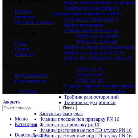
Полезная информация
Краны полиэтиленовые шаровые
Электросварные фитинги
Каталог
Электросварные фитинги (КНР)
Контакты
Заглушка электросварная
Доставка и оплата
Муфта переходная
электросварная на латунь
Дополнительно
Муфта э/с вн. резьба
Муфта э/с н. резьба
О нас
Муфта эл. cварная редукционная
Статьи
Муфта эл. сварная SDR 11/17
Новости
Отвод 45 г, Отвод 90 г, Отвод 30
г
Каталог
Отвод э/с 30°
Отвод э/с 45°
Водоснабжение
Отвод э/с 90°
Газоснабжение
Седелка с фрезой электросварная
Седелочный отвод э/сварной
© 2026
СК Пласт
. Все права защищены
Тройник равносторонний
Закрыть
Тройник редукционный
Фланцы
Поиск
Заглушка фланцевая
Меню
Фланцы плоские под приварку PN 16
Категории
Фланцы под приварку ру 10
Фланцы расточенные под ПЭ втулку PN 10
Водоснабжение
Фланцы расточенные под ПЭ втулку PN 16