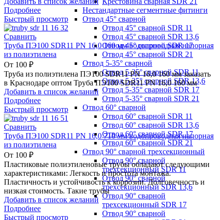
Крестовина сварная SDR 21
Добавить в список желаний
Нестандартные сегментные фитинги
Подробнее
Отвод 45° сварной
Быстрый просмотр
Отвод 45° сварной SDR 11
Отвод 45° сварной SDR 13,6
Сравнить
Отвод 45° сварной SDR 17
Труба ПЭ100 SDR11 PN 16,0 160 мм водопроводная напорная
Отвод 45° сварной SDR 21
из полиэтилена
Отвод 5-35° сварной
От
100
₽
Отвод 5-35° сварной SDR 11
Труба из полиэтилена ПЭ100 SDR11 PN 16,0 160 мм заказать
Отвод 5-35° сварной SDR 13,6
в Краснодаре оптом Труба ПЭ100 SDR11 PN 16,0 160 мм
Отвод 5-35° сварной SDR 17
Добавить в список желаний
Отвод 5-35° сварной SDR 21
Подробнее
Отвод 60° сварной
Быстрый просмотр
Отвод 60° сварной SDR 11
Отвод 60° сварной SDR 13,6
Сравнить
Отвод 60° сварной SDR 17
Труба ПЭ100 SDR11 PN 16,0 710 мм водопроводная напорная
Отвод 60° сварной SDR 21
из полиэтилена
Отвод 90° сварной трехсекционный
От
100
₽
Отвод 90° сварной
Пластиковые полиэтиленовые трубы обладают следующими
трехсекционный SDR 11
характеристиками: Легкость и простота монтажа.
Отвод 90° сварной
Пластичность и устойчивость к коррозии. Долговечность и
трехсекционный SDR 13,6
низкая стоимость. Такие трубы
Отвод 90° сварной
Добавить в список желаний
трехсекционный SDR 17
Подробнее
Отвод 90° сварной
Быстрый просмотр