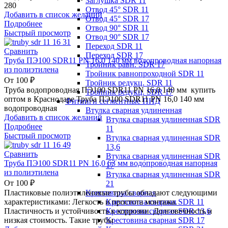
Заглушка SDR 11
280
Отвод 45° SDR 11
Добавить в список желаний
Отвод 45° SDR 17
Подробнее
Отвод 90° SDR 11
Быстрый просмотр
Отвод 90° SDR 17
Переход SDR 11
Сравнить
Переход SDR 17
Труба ПЭ100 SDR11 PN 16,0 140 мм водопроводная напорная
Тройник равн. SDR 17
из полиэтилена
Тройник равнопроходной SDR 11
От
100
₽
Тройник редукц. SDR 11
Труба водопроводная ПЭ100 SDR11 PN 16,0 140 мм купить
Тройник редукц. SDR 17
оптом в Краснодаре Труба ПЭ100 SDR11 PN 16,0 140 мм
Фитинги сегментные ПНД
водопроводная
Втулка сварная удлиненная
Добавить в список желаний
Втулка сварная удлиненная SDR
Подробнее
11
Быстрый просмотр
Втулка сварная удлиненная SDR
13,6
Сравнить
Втулка сварная удлиненная SDR
Труба ПЭ100 SDR11 PN 16,0 63 мм водопроводная напорная
17
из полиэтилена
Втулка сварная удлиненная SDR
От
100
₽
21
Крестовина сварная
Пластиковые полиэтиленовые трубы обладают следующими
Крестовина сварная SDR 11
характеристиками: Легкость и простота монтажа.
Крестовина сварная SDR 13,6
Пластичность и устойчивость к коррозии. Долговечность и
Крестовина сварная SDR 17
низкая стоимость. Такие трубы