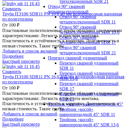
трехсекционный SDR 21
Отвод 90° сварной
Сравнить
четырехсекционный
Труба ПЭ100 SDR11 PN 16,0 40 мм водопроводная напорная
Отвод 90° сварной
из полиэтилена
четырехсекционный SDR 11
От
100
₽
Отвод 90° сварной
Пластиковые полиэтиленовые трубы обладают следующими
четырехсекционный SDR 13,6
характеристиками: Легкость и простота монтажа.
Отвод 90° сварной
Пластичность и устойчивость к коррозии. Долговечность и
четырехсекционный SDR 17
низкая стоимость. Такие трубы
Отвод 90° сварной
Добавить в список желаний
четырехсекционный SDR 21
Подробнее
Переход сварной удлиненный
Быстрый просмотр
Переход сварной удлиненный
SDR 11
Сравнить
Переход сварной удлиненный
Труба ПЭ100 SDR11 PN 16,0 450 мм водопроводная напорная
SDR 13,6
из полиэтилена
Переход сварной удлиненный
От
100
₽
SDR 17
Пластиковые полиэтиленовые трубы обладают следующими
Переход сварной удлиненный
характеристиками: Легкость и простота монтажа.
SDR 21
Пластичность и устойчивость к коррозии. Долговечность и
Тройник «косой» равнопроходной 45°
низкая стоимость. Такие трубы
Тройник «косой»
Добавить в список желаний
равнопроходной 45° SDR 11
Подробнее
Тройник «косой»
Быстрый просмотр
равнопроходной 45° SDR 13,6