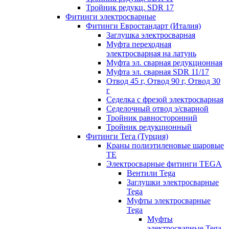
Тройник редукц. SDR 17
Фитинги электросварные
Фитинги Евростандарт (Италия)
Заглушка электросварная
Муфта переходная
электросварная на латунь
Муфта эл. cварная редукционная
Муфта эл. сварная SDR 11/17
Отвод 45 г, Отвод 90 г, Отвод 30
г
Седелка с фрезой электросварная
Седелочный отвод э/сварной
Тройник равносторонний
Тройник редукционный
Фитинги Тега (Турция)
Краны полиэтиленовые шаровые
TE
Электросварные фитинги TEGA
Вентили Tega
Заглушки электросварные
Tega
Муфты электросварные
Tega
Муфты
электросварные Tega