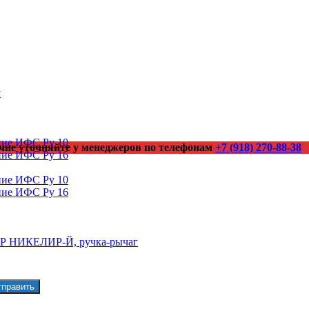
у
ние ИФС Ру 10
чие уточняйте у менеджеров по телефонам
+7 (918) 270-88-38
ние ИФС Ру 16
ние ИФС Ру 10
ние ИФС Ру 16
ВР НИКЕЛИР-Й, ручка-рычаг