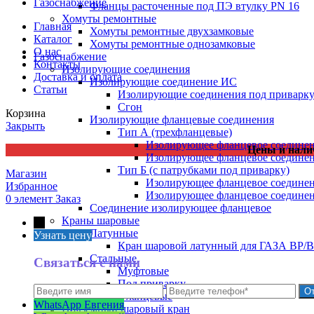
Газоснабжение
Фланцы расточенные под ПЭ втулку PN 16
Хомуты ремонтные
Главная
Хомуты ремонтные двухзамковые
Каталог
Хомуты ремонтные однозамковые
О нас
Газоснабжение
Контакты
Изолирующие соединения
Доставка и оплата
Изолирующие соединение ИС
Статьи
Изолирующие соединения под приварк
Сгон
Корзина
Изолирующие фланцевые соединения
Закрыть
Тип А (трехфланцевые)
Изолирующее фланцевое соедине
Цены и нали
Изолирующее фланцевое соедине
Тип Б (с патрубками под приварку)
Магазин
Изолирующее фланцевое соедине
Избранное
Изолирующее фланцевое соедине
0
элемент
Заказ
Соединение изолирующее фланцевое
Краны шаровые
←
Латунные
Узнать цену
Кран шаровой латунный для ГАЗА ВР/
Стальные
Связаться с нами
Муфтовые
Под приварку
Фланцевые
WhatsApp Евгения
Подземный шаровый кран