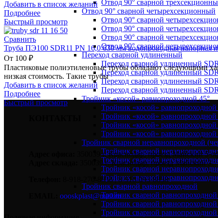
Отвод 90° сварной трехсекционн
Добавить в список желаний
Отвод 90° сварной четырехсекционный
Подробнее
Отвод 90° сварной четырехсекци
Быстрый просмотр
Отвод 90° сварной четырехсекци
Отвод 90° сварной четырехсекци
Сравнить
Отвод 90° сварной четырехсекци
Труба ПЭ100 SDR11 PN 16,0 630 мм водопроводная напорная и
Переход сварной удлиненный
От
100
₽
Переход сварной удлиненный SDR
Пластиковые полиэтиленовые трубы обладают следующими хара
Переход сварной удлиненный SDR
низкая стоимость. Такие трубы
Переход сварной удлиненный SDR
Добавить в список желаний
Переход сварной удлиненный SDR
Подробнее
Тройник «косой» равнопроходной 45°
Быстрый просмотр
Тройник «косой» равнопроходной
Тройник «косой» равнопроходной 
КОНТАКТЫ
Тройник «косой» равнопроходной
Тройник «косой» равнопроходной
Тройник сварной неравнопроходной (чер
Тройник сварной неравнопроходн
Адрес офиса:
350039 г. Краснодар, проезд Майский 5 оф
Тройник сварной неравнопроходн
Адрес склада:
350039 г. Краснодар, проезд Майский 3.
Тройник сварной неравнопроходн
Тройник сварной неравнопроходн
Телефон:
8-918-270-8838 | 8-918-093-8838
Тройник сварной равнопроходной
Тройник сварной равнопроходной
EMAIL:
oooskplast@mail.ru
Тройник сварной равнопроходной
Тройник сварной равнопроходной
Полезная информация