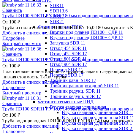
НСПС
SDR11
Сравнить
SDR13,6
Труба ПЭ100 SDR11 PN 16,0 180 мм водопроводная напорная и
SDR17
SDR21
От
100
₽
Фитинги литые ПНД
Труба из полиэтилена ПЭ100 SDR11 PN 16,0 180 мм купить в К
Втулки под фланец ПЭ100+ СДР 11
Добавить в список желаний
Втулки под фланец ПЭ100+ СДР 17
Подробнее
Заглушка SDR 11
Быстрый просмотр
Отвод 45° SDR 11
Отвод 45° SDR 17
Сравнить
Отвод 90° SDR 11
Труба ПЭ100 SDR11 PN 16,0 225 мм водопроводная напорная и
Отвод 90° SDR 17
От
100
₽
Переход SDR 11
Пластиковые полиэтиленовые трубы обладают следующими хара
Переход SDR 17
низкая стоимость. Такие трубы
Тройник равн. SDR 17
Добавить в список желаний
Тройник равнопроходной SDR 11
Подробнее
Тройник редукц. SDR 11
Быстрый просмотр
Тройник редукц. SDR 17
Фитинги сегментные ПНД
Сравнить
Втулка сварная удлиненная
Труба ПЭ100 SDR11 PN 16,0 140 мм водопроводная напорная и
Втулка сварная удлиненная SDR 1
От
100
₽
Втулка сварная удлиненная SDR 1
Труба водопроводная ПЭ100 SDR11 PN 16,0 140 мм купить оп
Втулка сварная удлиненная SDR 1
Добавить в список желаний
Втулка сварная удлиненная SDR 2
Подробнее