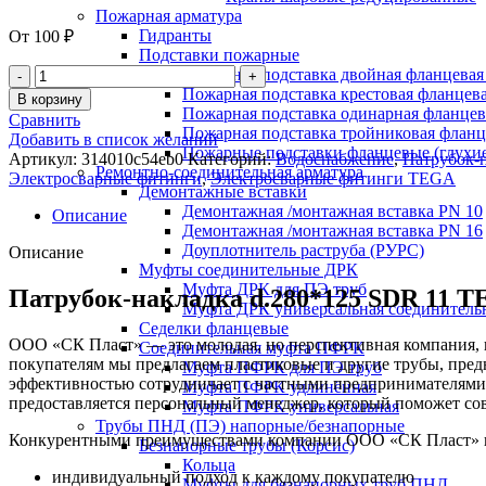
Пожарная арматура
Гидранты
От
100
₽
Подставки пожарные
Пожарная подставка двойная фланцевая
Пожарная подставка крестовая фланцева
В корзину
Пожарная подставка одинарная фланцев
Сравнить
Пожарная подставка тройниковая флан
Добавить в список желаний
Пожарные подставки фланцевые (глухи
Артикул:
314010c54eb0
Категорий:
Водоснабжение
,
Патрубок-
Ремонтно-соединительная арматура
Электросварные фитинги
,
Электросварные фитинги TEGA
Демонтажные вставки
Демонтажная /монтажная вставка PN 10
Описание
Демонтажная /монтажная вставка PN 16
Доуплотнитель раструба (РУРС)
Описание
Муфты соединительные ДРК
Муфта ДРК для ПЭ труб
Патрубок-накладка d.280*125 SDR 11 
Муфта ДРК универсальная соединитель
Седелки фланцевые
ООО «СК Пласт» — это молодая, но перспективная компания, к
Соединительная муфта ПФРК
покупателям мы предлагаем пластиковые и другие трубы, пре
Муфта ПФРК для ПЭ труб
эффективностью сотрудничает с частными предпринимателями
Муфта ПФРК удлинённая
предоставляется персональный менеджер, который поможет со
Муфта ПФРК универсальная
Трубы ПНД (ПЭ) напорные/безнапорные
Конкурентными преимуществами компании ООО «СК Пласт» на 
Безнапорные трубы (Корсис)
Кольца
индивидуальный подход к каждому покупателю
Муфты для безнапорных труб ПНД