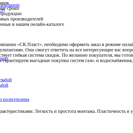
варов
нализации
кие сроки
Э)
 продукции
овых производителей
ленные в нашем онлайн-каталоге
компании «СК Пласт», необходимо оформить заказ в режиме онла
ьтантами. Они смогут ответить на все интересующие вас вопр
ствует гибкая система скидок. По желанию покупателя, мы гото
лия)
 гарантируем выгодные покупки систем газо- и водоснабжения,
езьбой
ьбой
з полиэтилена
ктеристиками: Легкость и простота монтажа. Пластичность и ус