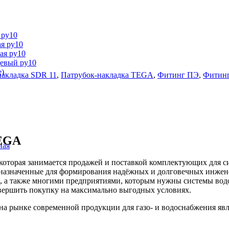
 ру10
я ру10
ая ру10
цевый ру10
е)
накладка SDR 11
,
Патрубок-накладка TEGA
,
Фитинг ПЭ
,
Фитинг
TEGA
ная
оторая занимается продажей и поставкой комплектующих для си
дназначенные для формирования надёжных и долговечных инжен
, а также многими предприятиями, которым нужны системы вод
вершить покупку на максимально выгодных условиях.
рынке современной продукции для газо- и водоснабжения явл