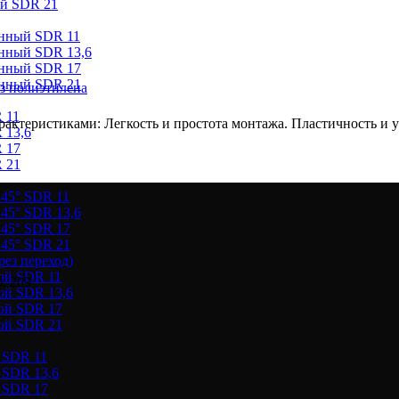
ый SDR 21
онный SDR 11
онный SDR 13,6
онный SDR 17
онный SDR 21
з полиэтилена
 11
ктеристиками: Легкость и простота монтажа. Пластичность и ус
 13,6
 17
 21
 45° SDR 11
45° SDR 13,6
 45° SDR 17
 45° SDR 21
ез переход)
ой SDR 11
. 209
ой SDR 13,6
ой SDR 17
ой SDR 21
 SDR 11
 SDR 13,6
 SDR 17