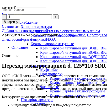
От
100
₽
В категории
В корзину
Водоснабжение
Сравнить
Запорная арматура
Добавить в список желаний
Задвижка 30ч39р с обрезиненным клином
Артикул:
d962f51f2f44
Категорий:
Водоснабжение
,
Переходы э
Задвижка клиновая 30ч6бр
Электросварные фитинги TEGA
Краны шаровые
Краны шаровые латунные
Описание
Кран шаровой латунный для ВОДЫ ВР/
Кран шаровой латунный для ВОДЫ ВР/
Описание
Кран шаровой латунный для ВОДЫ ВР/
Кран шаровой латунный для ВОДЫ ВР/
Переход электросварной d. 125*110 SD
Стальные
Муфтовые
Под приварку
ООО «СК Пласт» — это молодая, но перспективная компания, к
Краны шаровые полнопроходные
покупателям мы предлагаем пластиковые и другие трубы, пре
Краны шаровые редуцированные
эффективностью сотрудничает с частными предпринимателями
Фланцевые
предоставляется персональный менеджер, который поможет со
Краны шаровые полнопроходные
Краны шаровые редуцированные
Конкурентными преимуществами компании ООО «СК Пласт» на 
Пожарная арматура
Гидранты
индивидуальный подход к каждому покупателю