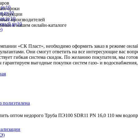
варов
 ру10
кие сроки
я ру10
 продукции
ая ру10
овых производителей
цевый ру10
ленные в нашем онлайн-каталоге
е)
компании «СК Пласт», необходимо оформить заказ в режиме онла
ьтантами. Они смогут ответить на все интересующие вас вопр
ствует гибкая система скидок. По желанию покупателя, мы гото
 гарантируем выгодные покупки систем газо- и водоснабжения,
ная
з полиэтилена
пить оптом недорого Труба ПЭ100 SDR11 PN 16,0 110 мм водоп
нализации
Э)