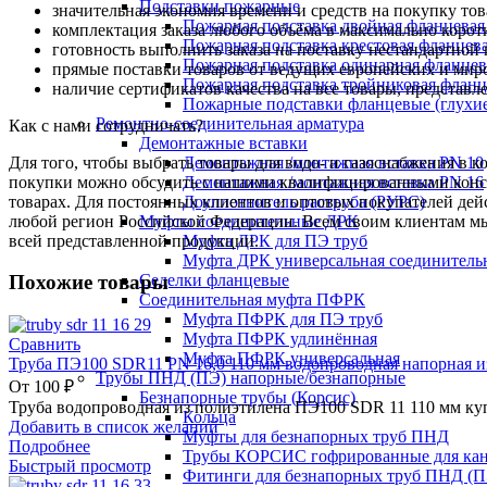
Подставки пожарные
значительная экономия времени и средств на покупку то
Пожарная подставка двойная фланцевая
комплектация заказа любого объёма в максимально корот
Пожарная подставка крестовая фланцева
готовность выполнить заказа на поставку нестандартной
Пожарная подставка одинарная фланцев
прямые поставки товаров от ведущих европейских и мир
Пожарная подставка тройниковая флан
наличие сертификатов качества на все товары, представ
Пожарные подставки фланцевые (глухи
Ремонтно-соединительная арматура
Как с нами сотрудничать?
Демонтажные вставки
Для того, чтобы выбрать товары для водо- и газоснабжения в 
Демонтажная /монтажная вставка PN 10
покупки можно обсудить с нашими квалифицированными консул
Демонтажная /монтажная вставка PN 16
товарах. Для постоянных клиентов и оптовых покупателей дей
Доуплотнитель раструба (РУРС)
любой регион Российской Федерации. Всем своим клиентам мы
Муфты соединительные ДРК
всей представленной продукции.
Муфта ДРК для ПЭ труб
Муфта ДРК универсальная соединитель
Седелки фланцевые
Похожие товары
Соединительная муфта ПФРК
Муфта ПФРК для ПЭ труб
Муфта ПФРК удлинённая
Сравнить
Муфта ПФРК универсальная
Труба ПЭ100 SDR11 PN 16,0 110 мм водопроводная напорная и
Трубы ПНД (ПЭ) напорные/безнапорные
От
100
₽
Безнапорные трубы (Корсис)
Труба водопроводная из полиэтилена ПЭ100 SDR 11 110 мм ку
Кольца
Добавить в список желаний
Муфты для безнапорных труб ПНД
Подробнее
Трубы КОРСИС гофрированные для ка
Быстрый просмотр
Фитинги для безнапорных труб ПНД (П