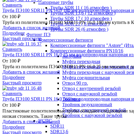
Напорные трубы
Сравнить
Трубы SDR 11 ( 16 атмосфер )
Труба ПЭ100 SDR11 PN 16,0 180 мм водопроводная напорная и
Трубы SDR 13,6 ( 12 атмосфер )
От
100
₽
Трубы SDR 17 ( 10 атмосфер )
Труба из полиэтилена ПЭ100 SDR11 PN 16,0 180 мм купить в К
Трубы SDR 21 ( 8 атмосфер )
Добавить в список желаний
Трубы SDR 26 (6 атмосфер )
Подробнее
Фитинг ПЭ
Быстрый просмотр
Компрессионные фитинги
Компрессионные фитинги "Astore" (Ита
Сравнить
Компрессионные фитинги PN10/16
Труба ПЭ100 SDR11 PN 16,0 25 мм водопроводная напорная из
Заглушка
От
100
₽
Муфта переходная
Труба из полиэтилена ПЭ100 SDR11 PN 16,0 25 мм заказать с 
Муфта переходная с внутренней р
Добавить в список желаний
Муфта переходная с наружной рез
Подробнее
Муфта соединительная
Быстрый просмотр
Отвод 90 гр.
Отвод с внутренней резьбой
Сравнить
Отвод с наружной резьбой
Труба ПЭ100 SDR11 PN 16,0 560 мм водопроводная напорная и
Тройник
Тройник редукционный
От
100
₽
Тройник с внутренней резьбой
Пластиковые полиэтиленовые трубы обладают следующими хара
Тройник с наружной резьбой
низкая стоимость. Такие трубы
НСПС
Добавить в список желаний
SDR11
Подробнее
SDR13,6
Быстрый просмотр