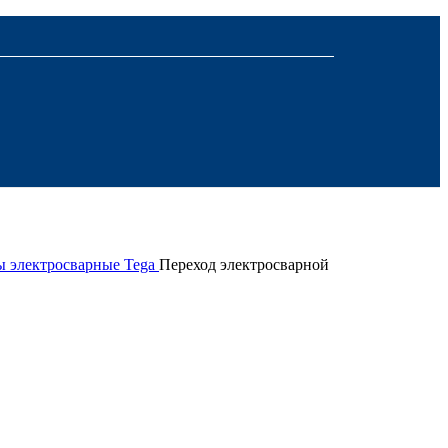
ы электросварные Tega
Переход электросварной