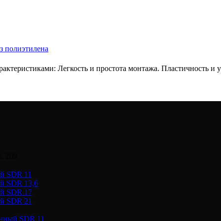
з полиэтилена
ктеристиками: Легкость и простота монтажа. Пластичность и ус
. 209
ый SDR 11
й SDR 13,6
ый SDR 17
ый SDR 21
онный SDR 11