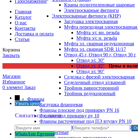
Газоснабжение
Краны полиэтиленовые шаровые
Электросварные фитинги
Главная
Электросварные фитинги (КНР)
Каталог
Заглушка электросварная
О нас
Муфта переходная электросварная 
Контакты
Муфта э/с вн. резьба
Доставка и оплата
Муфта э/с н. резьба
Статьи
Муфта эл. cварная редукционная
Муфта эл. сварная SDR 11/17
Корзина
Отвод 45 г, Отвод 90 г, Отвод 30 г
Закрыть
Отвод э/с 30°
Отвод э/с 45°
Цены и нали
Отвод э/с 90°
Магазин
Седелка с фрезой электросварная
Избранное
Седелочный отвод э/сварной
0
элемент
Заказ
Тройник равносторонний
Тройник редукционный
←
Фланцы
Узнать цену
Заглушка фланцевая
Фланцы плоские под приварку PN 16
Связаться с нами
Фланцы под приварку ру 10
Фланцы расточенные под ПЭ втулку PN 10
Фланцы расточенные под ПЭ втулку PN 16
Хомуты ремонтные
WhatsApp Евгения
Хомуты ремонтные двухзамковые