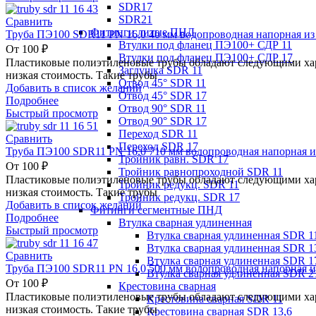
SDR17
SDR21
Сравнить
Фитинги литые ПНД
Труба ПЭ100 SDR11 PN 16,0 40 мм водопроводная напорная из
Втулки под фланец ПЭ100+ СДР 11
От
100
₽
Втулки под фланец ПЭ100+ СДР 17
Пластиковые полиэтиленовые трубы обладают следующими хара
Заглушка SDR 11
низкая стоимость. Такие трубы
Отвод 45° SDR 11
Добавить в список желаний
Отвод 45° SDR 17
Подробнее
Отвод 90° SDR 11
Быстрый просмотр
Отвод 90° SDR 17
Переход SDR 11
Сравнить
Переход SDR 17
Труба ПЭ100 SDR11 PN 16,0 710 мм водопроводная напорная и
Тройник равн. SDR 17
От
100
₽
Тройник равнопроходной SDR 11
Пластиковые полиэтиленовые трубы обладают следующими хара
Тройник редукц. SDR 11
низкая стоимость. Такие трубы
Тройник редукц. SDR 17
Добавить в список желаний
Фитинги сегментные ПНД
Подробнее
Втулка сварная удлиненная
Быстрый просмотр
Втулка сварная удлиненная SDR 1
Втулка сварная удлиненная SDR 1
Сравнить
Втулка сварная удлиненная SDR 1
Труба ПЭ100 SDR11 PN 16,0 500 мм водопроводная напорная и
Втулка сварная удлиненная SDR 2
От
100
₽
Крестовина сварная
Пластиковые полиэтиленовые трубы обладают следующими хара
Крестовина сварная SDR 11
низкая стоимость. Такие трубы
Крестовина сварная SDR 13,6