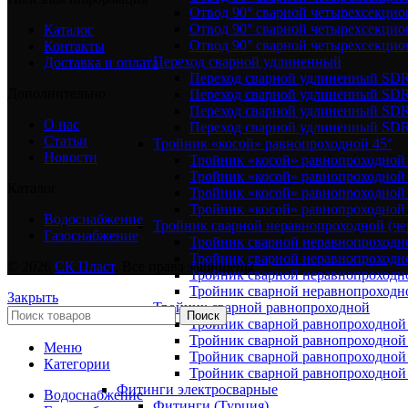
Отвод 90° сварной четырехсекци
Отвод 90° сварной четырехсекци
Каталог
Отвод 90° сварной четырехсекци
Контакты
Переход сварной удлиненный
Доставка и оплата
Переход сварной удлиненный SDR
Дополнительно
Переход сварной удлиненный SDR
Переход сварной удлиненный SDR
О нас
Переход сварной удлиненный SDR
Статьи
Тройник «косой» равнопроходной 45°
Новости
Тройник «косой» равнопроходной
Тройник «косой» равнопроходной 
Каталог
Тройник «косой» равнопроходной
Тройник «косой» равнопроходной
Водоснабжение
Тройник сварной неравнопроходной (чер
Газоснабжение
Тройник сварной неравнопроходн
Тройник сварной неравнопроходн
© 2026
СК Пласт
. Все права защищены
Тройник сварной неравнопроходн
Тройник сварной неравнопроходн
Закрыть
Тройник сварной равнопроходной
Поиск
Тройник сварной равнопроходной
Тройник сварной равнопроходной
Меню
Тройник сварной равнопроходной
Категории
Тройник сварной равнопроходной
Фитинги электросварные
Водоснабжение
Фитинги (Турция)