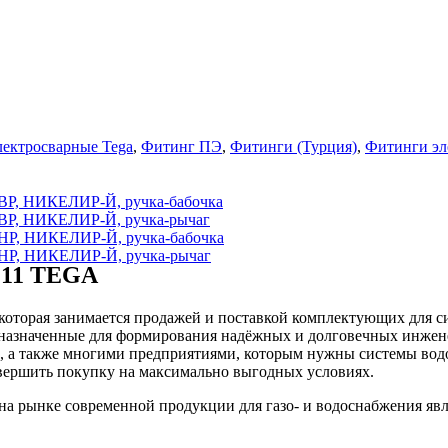
лектросварные Tega
,
Фитинг ПЭ
,
Фитинги (Турция)
,
Фитинги эл
ВР, НИКЕЛИР-Й, ручка-бабочка
ВР, НИКЕЛИР-Й, ручка-рычаг
НР, НИКЕЛИР-Й, ручка-бабочка
НР, НИКЕЛИР-Й, ручка-рычаг
R 11 TEGA
оторая занимается продажей и поставкой комплектующих для си
дназначенные для формирования надёжных и долговечных инжен
, а также многими предприятиями, которым нужны системы вод
вершить покупку на максимально выгодных условиях.
рынке современной продукции для газо- и водоснабжения явл