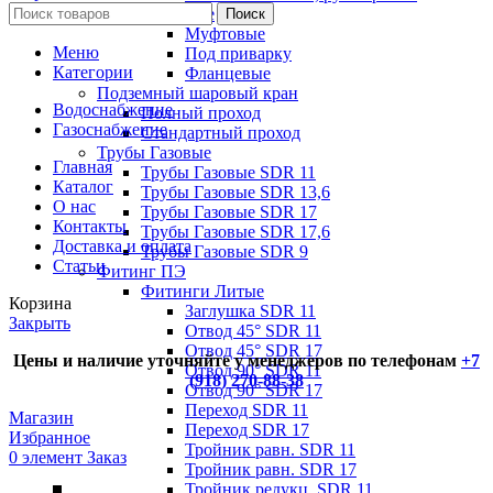
Стальные
Поиск
Муфтовые
Меню
Под приварку
Категории
Фланцевые
Подземный шаровый кран
Водоснабжение
Полный проход
Газоснабжение
Стандартный проход
Трубы Газовые
Главная
Трубы Газовые SDR 11
Каталог
Трубы Газовые SDR 13,6
О нас
Трубы Газовые SDR 17
Контакты
Трубы Газовые SDR 17,6
Доставка и оплата
Трубы Газовые SDR 9
Статьи
Фитинг ПЭ
Фитинги Литые
Корзина
Заглушка SDR 11
Закрыть
Отвод 45° SDR 11
Отвод 45° SDR 17
Цены и наличие уточняйте у менеджеров по телефонам
+7
Отвод 90° SDR 11
(918) 270-88-38
Отвод 90° SDR 17
Переход SDR 11
Магазин
Переход SDR 17
Избранное
Тройник равн. SDR 11
0
элемент
Заказ
Тройник равн. SDR 17
Тройник редукц. SDR 11