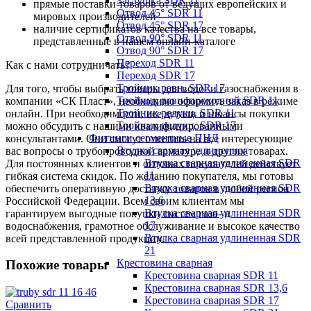
Заглушка SDR 11
прямые поставки товаров от ведущих европейских и
Отвод 45° SDR 11
мировых производителей
Отвод 45° SDR 17
наличие сертификатов качества на все товары,
Отвод 90° SDR 11
представленные в нашем онлайн-каталоге
Отвод 90° SDR 17
Переход SDR 11
Как с нами сотрудничать?
Переход SDR 17
Тройник равн. SDR 17
Для того, чтобы выбрать товары для водо- и газоснабжения в
Тройник равнопроходной SDR 11
компании «СК Пласт», необходимо оформить заказ в режиме
Тройник редукц. SDR 11
онлайн. При необходимости, все детали и нюансы покупки
Тройник редукц. SDR 17
можно обсудить с нашими квалифицированными
Фитинги сегментные ПНД
консультантами. Они смогут ответить на все интересующие
Втулка сварная удлиненная
вас вопросы о трубопроводной арматуре и других товарах.
Втулка сварная удлиненная SDR
Для постоянных клиентов и оптовых покупателей действует
11
гибкая система скидок. По желанию покупателя, мы готовы
Втулка сварная удлиненная SDR
обеспечить оперативную доставку товаров в любой регион
13,6
Российской Федерации. Всем своим клиентам мы
Втулка сварная удлиненная SDR
гарантируем выгодные покупки систем газо- и
17
водоснабжения, грамотное обслуживание и высокое качество
Втулка сварная удлиненная SDR
всей представленной продукции.
21
Крестовина сварная
Похожие товары
Крестовина сварная SDR 11
Крестовина сварная SDR 13,6
Крестовина сварная SDR 17
Сравнить