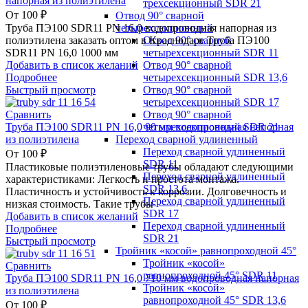
напорная из полиэтилена
трехсекционный SDR 21
От
100
₽
Отвод 90° сварной
четырехсекционный
Труба ПЭ100 SDR11 PN 16,0 водопроводная напорная из
Отвод 90° сварной
полиэтилена заказать оптом в Краснодаре Труба ПЭ100
четырехсекционный SDR 11
SDR11 PN 16,0 1000 мм
Отвод 90° сварной
Добавить в список желаний
четырехсекционный SDR 13,6
Подробнее
Отвод 90° сварной
Быстрый просмотр
четырехсекционный SDR 17
Отвод 90° сварной
Сравнить
четырехсекционный SDR 21
Труба ПЭ100 SDR11 PN 16,0 90 мм водопроводная напорная
Переход сварной удлиненный
из полиэтилена
Переход сварной удлиненный
От
100
₽
SDR 11
Пластиковые полиэтиленовые трубы обладают следующими
Переход сварной удлиненный
характеристиками: Легкость и простота монтажа.
SDR 13,6
Пластичность и устойчивость к коррозии. Долговечность и
Переход сварной удлиненный
низкая стоимость. Такие трубы
SDR 17
Добавить в список желаний
Переход сварной удлиненный
Подробнее
SDR 21
Быстрый просмотр
Тройник «косой» равнопроходной 45°
Тройник «косой»
Сравнить
равнопроходной 45° SDR 11
Труба ПЭ100 SDR11 PN 16,0 710 мм водопроводная напорная
Тройник «косой»
из полиэтилена
равнопроходной 45° SDR 13,6
От
100
₽