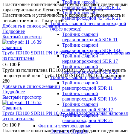
Тройник «косой»
Пластиковые полиэтиленовые трубы обладают следующими
равнопроходной 45° SDR 17
характеристиками: Легкость и простота монтажа.
Тройник «косой»
Пластичность и устойчивость к коррозии. Долговечность и
равнопроходной 45° SDR 21
низкая стоимость. Такие трубы
Тройник сварной неравнопроходной
Добавить в список желаний
(через переход)
Подробнее
Тройник сварной
Быстрый просмотр
неравнопроходной SDR 11
Тройник сварной
Сравнить
неравнопроходной SDR 13,6
Труба ПЭ100 SDR11 PN 16,0 280 мм водопроводная напорная
Тройник сварной
из полиэтилена
неравнопроходной SDR 17
От
100
₽
Тройник сварной
Труба из полиэтилена ПЭ100 SDR11 PN 16,0 280 мм купить
неравнопроходной SDR 21
по доступной цене Труба ПЭ100 SDR11 PN 16,0 диаметром
Тройник сварной равнопроходной
280
Тройник сварной
Добавить в список желаний
равнопроходной SDR 11
Подробнее
Тройник сварной
Быстрый просмотр
равнопроходной SDR 13,6
Тройник сварной
Сравнить
равнопроходной SDR 17
Труба ПЭ100 SDR11 PN 16,0 75 мм водопроводная напорная
Тройник сварной
из полиэтилена
равнопроходной SDR 21
От
100
₽
Фитинги электросварные
Пластиковые полиэтиленовые трубы обладают следующими
Фитинги (Турция)