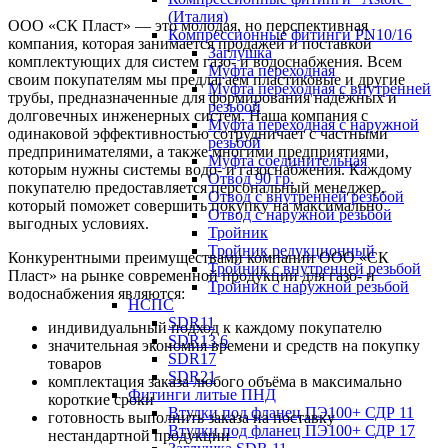
(Италия)
ООО «СК Пласт» — это молодая, но перспективная
Компрессионные фитинги PN10/16
компания, которая занимается продажей и поставкой
Заглушка
комплектующих для систем газо- и водоснабжения. Всем
Муфта переходная
своим покупателям мы предлагаем пластиковые и другие
Муфта переходная с внутренней
трубы, предназначенные для формирования надёжных и
резьбой
долговечных инженерных систем. Наша компания с
Муфта переходная с наружной
одинаковой эффективностью сотрудничает с частными
резьбой
предпринимателями, а также многими предприятиями,
Муфта соединительная
которым нужны системы водо- и газоснабжения. Каждому
Отвод 90 гр.
покупателю предоставляется персональный менеджер,
Отвод с внутренней резьбой
который поможет совершить покупку на максимально
Отвод с наружной резьбой
выгодных условиях.
Тройник
Тройник редукционный
Конкурентными преимуществами компании ООО «СК
Тройник с внутренней резьбой
Пласт» на рынке современной продукции для газо- и
Тройник с наружной резьбой
водоснабжения являются:
НСПС
SDR11
индивидуальный подход к каждому покупателю
SDR13,6
значительная экономия времени и средств на покупку
SDR17
товаров
SDR21
комплектация заказа любого объёма в максимально
Фитинги литые ПНД
короткие сроки
Втулки под фланец ПЭ100+ СДР 11
готовность выполнить заказа на поставку
Втулки под фланец ПЭ100+ СДР 17
нестандартной продукции