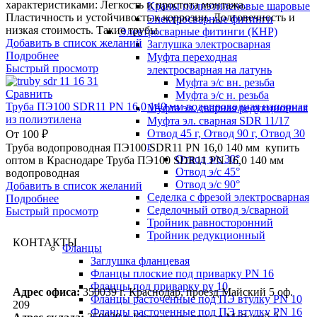
характеристиками: Легкость и простота монтажа.
Краны полиэтиленовые шаровые
Пластичность и устойчивость к коррозии. Долговечность и
Электросварные фитинги
низкая стоимость. Такие трубы
Электросварные фитинги (КНР)
Добавить в список желаний
Заглушка электросварная
Подробнее
Муфта переходная
Быстрый просмотр
электросварная на латунь
Муфта э/с вн. резьба
Сравнить
Муфта э/с н. резьба
Труба ПЭ100 SDR11 PN 16,0 140 мм водопроводная напорная
Муфта эл. cварная редукционная
из полиэтилена
Муфта эл. сварная SDR 11/17
Отвод 45 г, Отвод 90 г, Отвод 30
От
100
₽
г
Труба водопроводная ПЭ100 SDR11 PN 16,0 140 мм купить
Отвод э/с 30°
оптом в Краснодаре Труба ПЭ100 SDR11 PN 16,0 140 мм
Отвод э/с 45°
водопроводная
Отвод э/с 90°
Добавить в список желаний
Седелка с фрезой электросварная
Подробнее
Седелочный отвод э/сварной
Быстрый просмотр
Тройник равносторонний
Тройник редукционный
КОНТАКТЫ
Фланцы
Заглушка фланцевая
Фланцы плоские под приварку PN 16
Фланцы под приварку ру 10
Адрес офиса:
350039 г. Краснодар, проезд Майский 5 оф.
Фланцы расточенные под ПЭ втулку PN 10
209
Фланцы расточенные под ПЭ втулку PN 16