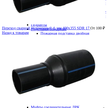
Краны шаровые редуцированные
Фланцевые
Краны шаровые полнопроходные
Краны шаровые редуцированные
Пожарная арматура
Гидранты
Переход сварной удлиненный d, мм 400x355 SDR 17
От
100
₽
Подставки пожарные
Назад к товарам
Пожарная подставка двойная
фланцевая ру10
Пожарная подставка крестовая
фланцевая ру10
Пожарная подставка одинарная
фланцевая ру10
Пожарная подставка тройниковая
фланцевый ру10
Пожарные подставки фланцевые
(глухие)
Ремонтно-соединительная арматура
Демонтажные вставки
Демонтажная /монтажная вставка PN
10
Демонтажная /монтажная вставка PN
16
Доуплотнитель раструба (РУРС)
Муфты соединительные ДРК