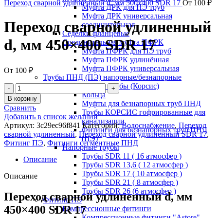
Переход сварной удлиненный d, мм 500x400 SDR 17
От
100
₽
Муфта ДРК для ПЭ труб
Муфта ДРК универсальная
Переход сварной удлиненный
соединительная
Седелки фланцевые
d, мм 450×400 SDR 17
Соединительная муфта ПФРК
Муфта ПФРК для ПЭ труб
Муфта ПФРК удлинённая
Муфта ПФРК универсальная
От
100
₽
Трубы ПНД (ПЭ) напорные/безнапорные
Безнапорные трубы (Корсис)
Кольца
В корзину
Муфты для безнапорных труб ПНД
Сравнить
Трубы КОРСИС гофрированные для
Добавить в список желаний
канализации
Артикул:
3c29ec96f841
Категорий:
Водоснабжение
,
Переход
Фитинги для безнапорных труб ПНД
сварной удлиненный
,
Переход сварной удлиненный SDR 17
,
(ПЭ)
Фитинг ПЭ
,
Фитинги сегментные ПНД
Напорные трубы
Трубы SDR 11 ( 16 атмосфер )
Описание
Трубы SDR 13,6 ( 12 атмосфер )
Трубы SDR 17 ( 10 атмосфер )
Описание
Трубы SDR 21 ( 8 атмосфер )
Трубы SDR 26 (6 атмосфер )
Переход сварной удлиненный d, мм
Фитинг ПЭ
450×400 SDR 17
Компрессионные фитинги
Компрессионные фитинги "Astore"