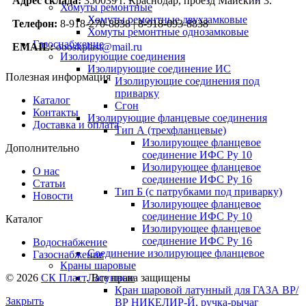
Адрес склада:
350039 г. Краснодар, проезд Майский 3.
Хомуты ремонтные
Хомуты ремонтные двухзамковые
Телефон:
8-918-270-8838 | 8-918-093-8838
Хомуты ремонтные однозамковые
Газоснабжение
EMAIL:
oooskplast@mail.ru
Изолирующие соединения
Изолирующие соединение ИС
Полезная информация
Изолирующие соединения под
приварку
Каталог
Сгон
Контакты
Изолирующие фланцевые соединения
Доставка и оплата
Тип А (трехфланцевые)
Изолирующее фланцевое
Дополнительно
соединение ИФС Ру 10
Изолирующее фланцевое
О нас
соединение ИФС Ру 16
Статьи
Тип Б (с патрубками под приварку)
Новости
Изолирующее фланцевое
соединение ИФС Ру 10
Каталог
Изолирующее фланцевое
соединение ИФС Ру 16
Водоснабжение
Соединение изолирующее фланцевое
Газоснабжение
Краны шаровые
Латунные
© 2026
СК Пласт
. Все права защищены
Кран шаровой латунный для ГАЗА ВР/
Закрыть
ВР НИКЕЛИР-Й, ручка-рычаг