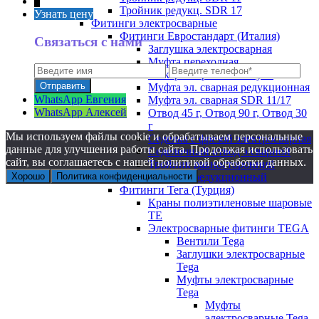
↑
Тройник редукц. SDR 17
Узнать цену
Фитинги электросварные
Фитинги Евростандарт (Италия)
Связаться с нами
Заглушка электросварная
Муфта переходная
электросварная на латунь
Муфта эл. cварная редукционная
WhatsApp Евгения
Муфта эл. сварная SDR 11/17
WhatsApp Алексей
Отвод 45 г, Отвод 90 г, Отвод 30
г
Мы используем файлы cookie и обрабатываем персональные
Седелка с фрезой электросварная
данные для улучшения работы сайта. Продолжая использовать
Седелочный отвод э/сварной
сайт, вы соглашаетесь с нашей политикой обработки данных.
Тройник равносторонний
Хорошо
Политика конфиденциальности
Тройник редукционный
Фитинги Тега (Турция)
Краны полиэтиленовые шаровые
TE
Электросварные фитинги TEGA
Вентили Tega
Заглушки электросварные
Tega
Муфты электросварные
Tega
Муфты
электросварные Tega