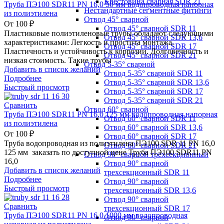
Крестовина сварная SDR 21
Труба ПЭ100 SDR11 PN 16,0 50 мм водопроводная напорная
Нестандартные сегментные фитинги
из полиэтилена
Отвод 45° сварной
От
100
₽
Отвод 45° сварной SDR 11
Пластиковые полиэтиленовые трубы обладают следующими
Отвод 45° сварной SDR 13,6
характеристиками: Легкость и простота монтажа.
Отвод 45° сварной SDR 17
Пластичность и устойчивость к коррозии. Долговечность и
Отвод 45° сварной SDR 21
низкая стоимость. Такие трубы
Отвод 5-35° сварной
Добавить в список желаний
Отвод 5-35° сварной SDR 11
Подробнее
Отвод 5-35° сварной SDR 13,6
Быстрый просмотр
Отвод 5-35° сварной SDR 17
Отвод 5-35° сварной SDR 21
Сравнить
Отвод 60° сварной
Труба ПЭ100 SDR11 PN 16,0 125 мм водопроводная напорная
Отвод 60° сварной SDR 11
из полиэтилена
Отвод 60° сварной SDR 13,6
От
100
₽
Отвод 60° сварной SDR 17
Труба водопроводная из полиэтилена ПЭ100 SDR 11 PN 16,0
Отвод 60° сварной SDR 21
125 мм заказать по доступной цене Труба ПЭ100 SDR11 PN
Отвод 90° сварной трехсекционный
16,0
Отвод 90° сварной
Добавить в список желаний
трехсекционный SDR 11
Подробнее
Отвод 90° сварной
Быстрый просмотр
трехсекционный SDR 13,6
Отвод 90° сварной
Сравнить
трехсекционный SDR 17
Труба ПЭ100 SDR11 PN 16,0 1000 мм водопроводная
Отвод 90° сварной