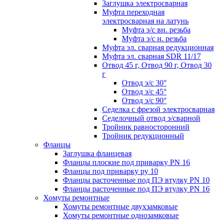
Заглушка электросварная
Муфта переходная
электросварная на латунь
Муфта э/с вн. резьба
Муфта э/с н. резьба
Муфта эл. cварная редукционная
Муфта эл. сварная SDR 11/17
Отвод 45 г, Отвод 90 г, Отвод 30
г
Отвод э/с 30°
Отвод э/с 45°
Отвод э/с 90°
Седелка с фрезой электросварная
Седелочный отвод э/сварной
Тройник равносторонний
Тройник редукционный
Фланцы
Заглушка фланцевая
Фланцы плоские под приварку PN 16
Фланцы под приварку ру 10
Фланцы расточенные под ПЭ втулку PN 10
Фланцы расточенные под ПЭ втулку PN 16
Хомуты ремонтные
Хомуты ремонтные двухзамковые
Хомуты ремонтные однозамковые