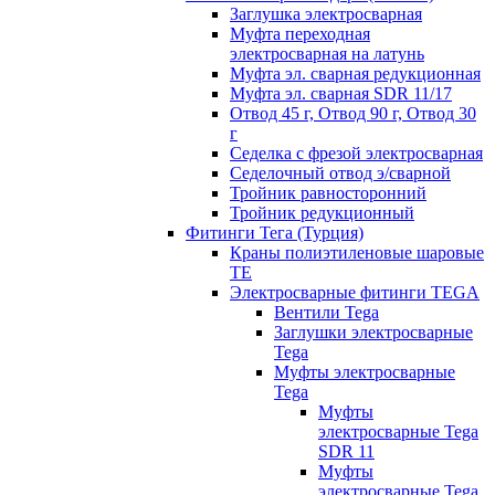
Заглушка электросварная
Муфта переходная
электросварная на латунь
Муфта эл. cварная редукционная
Муфта эл. сварная SDR 11/17
Отвод 45 г, Отвод 90 г, Отвод 30
г
Седелка с фрезой электросварная
Седелочный отвод э/сварной
Тройник равносторонний
Тройник редукционный
Фитинги Тега (Турция)
Краны полиэтиленовые шаровые
TE
Электросварные фитинги TEGA
Вентили Tega
Заглушки электросварные
Tega
Муфты электросварные
Tega
Муфты
электросварные Tega
SDR 11
Муфты
электросварные Tega