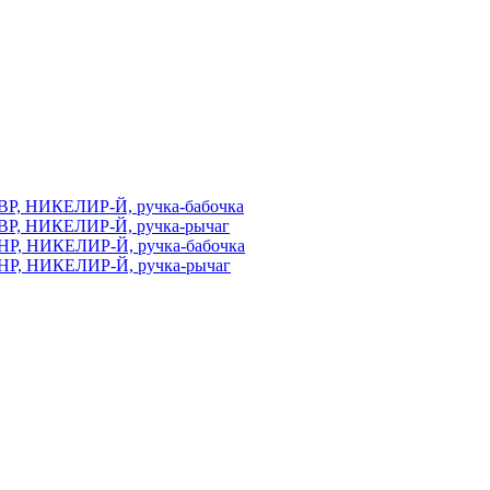
ВР, НИКЕЛИР-Й, ручка-бабочка
ВР, НИКЕЛИР-Й, ручка-рычаг
НР, НИКЕЛИР-Й, ручка-бабочка
НР, НИКЕЛИР-Й, ручка-рычаг