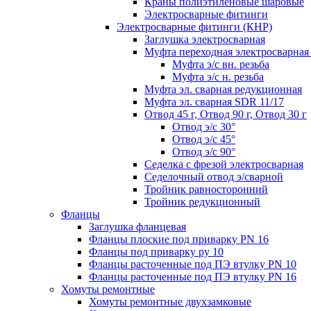
Краны полиэтиленовые шаровые
Электросварные фитинги
Электросварные фитинги (КНР)
Заглушка электросварная
Муфта переходная электросварная 
Муфта э/с вн. резьба
Муфта э/с н. резьба
Муфта эл. cварная редукционная
Муфта эл. сварная SDR 11/17
Отвод 45 г, Отвод 90 г, Отвод 30 г
Отвод э/с 30°
Отвод э/с 45°
Отвод э/с 90°
Седелка с фрезой электросварная
Седелочный отвод э/сварной
Тройник равносторонний
Тройник редукционный
Фланцы
Заглушка фланцевая
Фланцы плоские под приварку PN 16
Фланцы под приварку ру 10
Фланцы расточенные под ПЭ втулку PN 10
Фланцы расточенные под ПЭ втулку PN 16
Хомуты ремонтные
Хомуты ремонтные двухзамковые