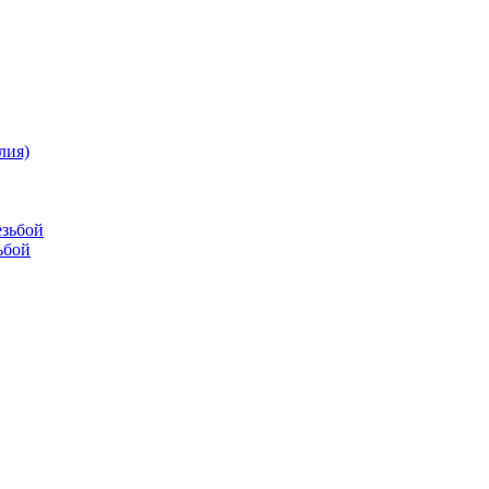
лия)
езьбой
ьбой