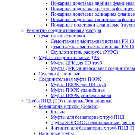
Пожарная подставка двойная фланцевая
Пожарная подставка крестовая фланцева
Пожарная подставка одинарная фланцев
Пожарная подставка тройниковая флан
Пожарные подставки фланцевые (глухи
Ремонтно-соединительная арматура
Демонтажные вставки
Демонтажная /монтажная вставка PN 10
Демонтажная /монтажная вставка PN 16
Доуплотнитель раструба (РУРС)
Муфты соединительные ДРК
Муфта ДРК для ПЭ труб
Муфта ДРК универсальная соединитель
Седелки фланцевые
Соединительная муфта ПФРК
Муфта ПФРК для ПЭ труб
Муфта ПФРК удлинённая
Муфта ПФРК универсальная
Трубы ПНД (ПЭ) напорные/безнапорные
Безнапорные трубы (Корсис)
Кольца
Муфты для безнапорных труб ПНД
Трубы КОРСИС гофрированные для ка
Фитинги для безнапорных труб ПНД (П
Напорные трубы