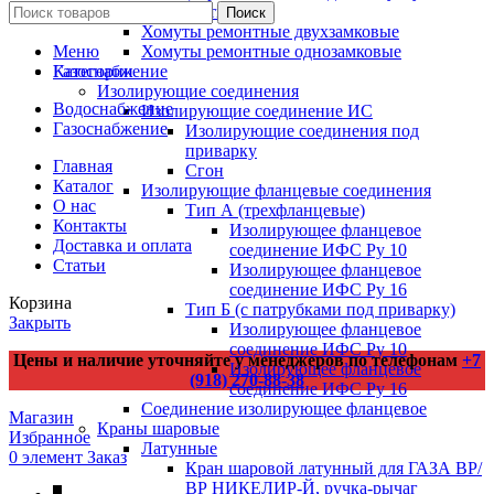
Хомуты ремонтные
Поиск
Хомуты ремонтные двухзамковые
Хомуты ремонтные однозамковые
Меню
Газоснабжение
Категории
Изолирующие соединения
Водоснабжение
Изолирующие соединение ИС
Газоснабжение
Изолирующие соединения под
приварку
Главная
Сгон
Каталог
Изолирующие фланцевые соединения
О нас
Тип А (трехфланцевые)
Контакты
Изолирующее фланцевое
Доставка и оплата
соединение ИФС Ру 10
Статьи
Изолирующее фланцевое
соединение ИФС Ру 16
Корзина
Тип Б (с патрубками под приварку)
Закрыть
Изолирующее фланцевое
соединение ИФС Ру 10
Цены и наличие уточняйте у менеджеров по телефонам
+7
Изолирующее фланцевое
(918) 270-88-38
соединение ИФС Ру 16
Соединение изолирующее фланцевое
Магазин
Краны шаровые
Избранное
Латунные
0
элемент
Заказ
Кран шаровой латунный для ГАЗА ВР/
ВР НИКЕЛИР-Й, ручка-рычаг