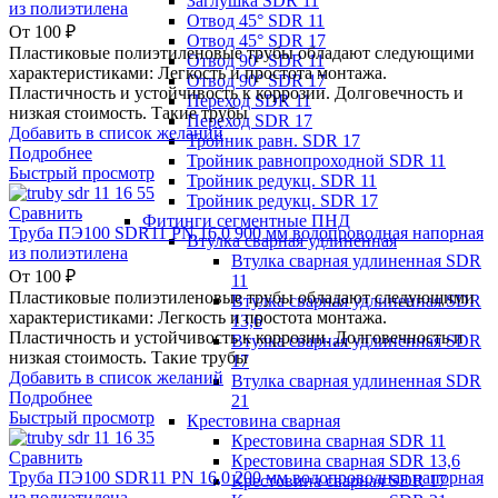
Заглушка SDR 11
из полиэтилена
Отвод 45° SDR 11
От
100
₽
Отвод 45° SDR 17
Пластиковые полиэтиленовые трубы обладают следующими
Отвод 90° SDR 11
характеристиками: Легкость и простота монтажа.
Отвод 90° SDR 17
Пластичность и устойчивость к коррозии. Долговечность и
Переход SDR 11
низкая стоимость. Такие трубы
Переход SDR 17
Добавить в список желаний
Тройник равн. SDR 17
Подробнее
Тройник равнопроходной SDR 11
Быстрый просмотр
Тройник редукц. SDR 11
Тройник редукц. SDR 17
Сравнить
Фитинги сегментные ПНД
Труба ПЭ100 SDR11 PN 16,0 900 мм водопроводная напорная
Втулка сварная удлиненная
из полиэтилена
Втулка сварная удлиненная SDR
От
100
₽
11
Пластиковые полиэтиленовые трубы обладают следующими
Втулка сварная удлиненная SDR
характеристиками: Легкость и простота монтажа.
13,6
Пластичность и устойчивость к коррозии. Долговечность и
Втулка сварная удлиненная SDR
низкая стоимость. Такие трубы
17
Добавить в список желаний
Втулка сварная удлиненная SDR
Подробнее
21
Быстрый просмотр
Крестовина сварная
Крестовина сварная SDR 11
Сравнить
Крестовина сварная SDR 13,6
Труба ПЭ100 SDR11 PN 16,0 200 мм водопроводная напорная
Крестовина сварная SDR 17
из полиэтилена