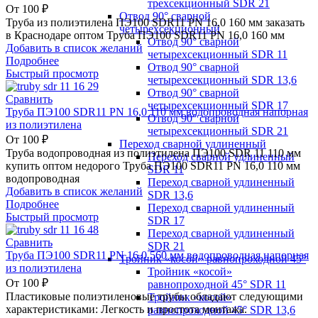
трехсекционный SDR 21
От
100
₽
Отвод 90° сварной
Труба из полиэтилена ПЭ100 SDR11 PN 16,0 160 мм заказать
четырехсекционный
в Краснодаре оптом Труба ПЭ100 SDR11 PN 16,0 160 мм
Отвод 90° сварной
Добавить в список желаний
четырехсекционный SDR 11
Подробнее
Отвод 90° сварной
Быстрый просмотр
четырехсекционный SDR 13,6
Отвод 90° сварной
Сравнить
четырехсекционный SDR 17
Труба ПЭ100 SDR11 PN 16,0 110 мм водопроводная напорная
Отвод 90° сварной
из полиэтилена
четырехсекционный SDR 21
От
100
₽
Переход сварной удлиненный
Труба водопроводная из полиэтилена ПЭ100 SDR 11 110 мм
Переход сварной удлиненный
купить оптом недорого Труба ПЭ100 SDR11 PN 16,0 110 мм
SDR 11
водопроводная
Переход сварной удлиненный
Добавить в список желаний
SDR 13,6
Подробнее
Переход сварной удлиненный
Быстрый просмотр
SDR 17
Переход сварной удлиненный
Сравнить
SDR 21
Труба ПЭ100 SDR11 PN 16,0 560 мм водопроводная напорная
Тройник «косой» равнопроходной 45°
из полиэтилена
Тройник «косой»
От
100
₽
равнопроходной 45° SDR 11
Пластиковые полиэтиленовые трубы обладают следующими
Тройник «косой»
характеристиками: Легкость и простота монтажа.
равнопроходной 45° SDR 13,6