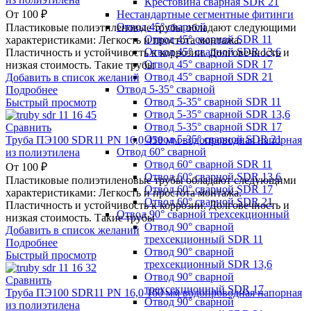
Крестовина сварная SDR 21
Нестандартные сегментные фитинги
От
100
₽
Отвод 45° сварной
Пластиковые полиэтиленовые трубы обладают следующими
Отвод 45° сварной SDR 11
характеристиками: Легкость и простота монтажа.
Отвод 45° сварной SDR 13,6
Пластичность и устойчивость к коррозии. Долговечность и
Отвод 45° сварной SDR 17
низкая стоимость. Такие трубы
Отвод 45° сварной SDR 21
Добавить в список желаний
Отвод 5-35° сварной
Подробнее
Отвод 5-35° сварной SDR 11
Быстрый просмотр
Отвод 5-35° сварной SDR 13,6
Отвод 5-35° сварной SDR 17
Сравнить
Отвод 5-35° сварной SDR 21
Труба ПЭ100 SDR11 PN 16,0 450 мм водопроводная напорная
Отвод 60° сварной
из полиэтилена
Отвод 60° сварной SDR 11
От
100
₽
Отвод 60° сварной SDR 13,6
Пластиковые полиэтиленовые трубы обладают следующими
Отвод 60° сварной SDR 17
характеристиками: Легкость и простота монтажа.
Отвод 60° сварной SDR 21
Пластичность и устойчивость к коррозии. Долговечность и
Отвод 90° сварной трехсекционный
низкая стоимость. Такие трубы
Отвод 90° сварной
Добавить в список желаний
трехсекционный SDR 11
Подробнее
Отвод 90° сварной
Быстрый просмотр
трехсекционный SDR 13,6
Отвод 90° сварной
Сравнить
трехсекционный SDR 17
Труба ПЭ100 SDR11 PN 16,0 160 мм водопроводная напорная
Отвод 90° сварной
из полиэтилена