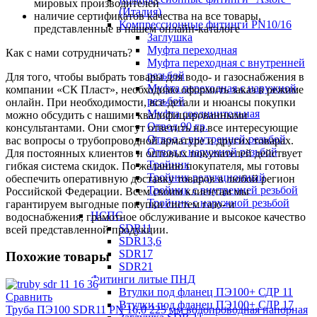
мировых производителей
(Италия)
наличие сертификатов качества на все товары,
Компрессионные фитинги PN10/16
представленные в нашем онлайн-каталоге
Заглушка
Муфта переходная
Как с нами сотрудничать?
Муфта переходная с внутренней
резьбой
Для того, чтобы выбрать товары для водо- и газоснабжения в
Муфта переходная с наружной
компании «СК Пласт», необходимо оформить заказ в режиме
резьбой
онлайн. При необходимости, все детали и нюансы покупки
Муфта соединительная
можно обсудить с нашими квалифицированными
Отвод 90 гр.
консультантами. Они смогут ответить на все интересующие
Отвод с внутренней резьбой
вас вопросы о трубопроводной арматуре и других товарах.
Отвод с наружной резьбой
Для постоянных клиентов и оптовых покупателей действует
Тройник
гибкая система скидок. По желанию покупателя, мы готовы
Тройник редукционный
обеспечить оперативную доставку товаров в любой регион
Тройник с внутренней резьбой
Российской Федерации. Всем своим клиентам мы
Тройник с наружной резьбой
гарантируем выгодные покупки систем газо- и
НСПС
водоснабжения, грамотное обслуживание и высокое качество
SDR11
всей представленной продукции.
SDR13,6
SDR17
Похожие товары
SDR21
Фитинги литые ПНД
Втулки под фланец ПЭ100+ СДР 11
Сравнить
Втулки под фланец ПЭ100+ СДР 17
Труба ПЭ100 SDR11 PN 16,0 225 мм водопроводная напорная