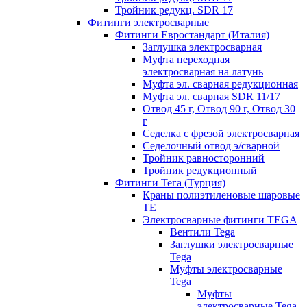
Тройник редукц. SDR 17
Фитинги электросварные
Фитинги Евростандарт (Италия)
Заглушка электросварная
Муфта переходная
электросварная на латунь
Муфта эл. cварная редукционная
Муфта эл. сварная SDR 11/17
Отвод 45 г, Отвод 90 г, Отвод 30
г
Седелка с фрезой электросварная
Седелочный отвод э/сварной
Тройник равносторонний
Тройник редукционный
Фитинги Тега (Турция)
Краны полиэтиленовые шаровые
TE
Электросварные фитинги TEGA
Вентили Tega
Заглушки электросварные
Tega
Муфты электросварные
Tega
Муфты
электросварные Tega