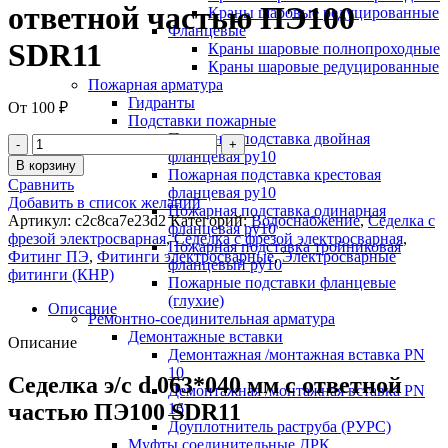
ответной частью ПЭ100
Краны шаровые редуцированные
Фланцевые
SDR11
Краны шаровые полнопроходные
Краны шаровые редуцированные
Пожарная арматура
Гидранты
От
100
₽
Подставки пожарные
Пожарная подставка двойная
фланцевая ру10
В корзину
Пожарная подставка крестовая
Сравнить
фланцевая ру10
Добавить в список желаний
Пожарная подставка одинарная
Артикул:
c2c8ca7e23d2
Категорий:
Водоснабжение
,
Седелка с
фланцевая ру10
фрезой электросварная
,
Седелка с фрезой электросварная
,
Пожарная подставка тройниковая
Фитинг ПЭ
,
Фитинги электросварные
,
Электросварные
фланцевый ру10
фитинги (КНР)
Пожарные подставки фланцевые
(глухие)
Описание
Ремонтно-соединительная арматура
Демонтажные вставки
Описание
Демонтажная /монтажная вставка PN
10
Седелка э/с d 063*040 мм с ответной
Демонтажная /монтажная вставка PN
частью ПЭ100 SDR11
16
Доуплотнитель раструба (РУРС)
Муфты соединительные ДРК