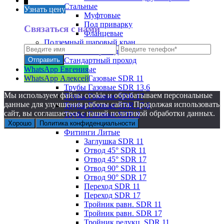
↑
Стальные
Узнать цену
Муфтовые
Под приварку
Связаться с нами
Фланцевые
Подземный шаровый кран
Полный проход
Стандартный проход
WhatsApp Евгения
Трубы Газовые
WhatsApp Алексей
Трубы Газовые SDR 11
Трубы Газовые SDR 13,6
Мы используем файлы cookie и обрабатываем персональные
Трубы Газовые SDR 17
данные для улучшения работы сайта. Продолжая использовать
Трубы Газовые SDR 17,6
сайт, вы соглашаетесь с нашей политикой обработки данных.
Трубы Газовые SDR 9
Фитинг ПЭ
Хорошо
Политика конфиденциальности
Фитинги Литые
Заглушка SDR 11
Отвод 45° SDR 11
Отвод 45° SDR 17
Отвод 90° SDR 11
Отвод 90° SDR 17
Переход SDR 11
Переход SDR 17
Тройник равн. SDR 11
Тройник равн. SDR 17
Тройник редукц. SDR 11