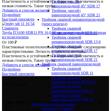
Пластичность и устойчивость к коррозии. Долговечность и
Тройник «косой»
низкая стоимость. Такие трубы
равнопроходной 45° SDR 17
Добавить в список желаний
Тройник «косой»
Подробнее
равнопроходной 45° SDR 21
Быстрый просмотр
Тройник сварной неравнопроходной
(через переход)
Сравнить
Тройник сварной
Труба ПЭ100 SDR11 PN 16,0 90 мм водопроводная напорная
неравнопроходной SDR 11
из полиэтилена
Тройник сварной
неравнопроходной SDR 13,6
От
100
₽
Тройник сварной
Пластиковые полиэтиленовые трубы обладают следующими
неравнопроходной SDR 17
характеристиками: Легкость и простота монтажа.
Тройник сварной
Пластичность и устойчивость к коррозии. Долговечность и
неравнопроходной SDR 21
низкая стоимость. Такие трубы
Тройник сварной равнопроходной
Добавить в список желаний
Тройник сварной
Подробнее
равнопроходной SDR 11
Быстрый просмотр
Тройник сварной
равнопроходной SDR 13,6
КОНТАКТЫ
Тройник сварной
равнопроходной SDR 17
Тройник сварной
равнопроходной SDR 21
Адрес офиса:
350039 г. Краснодар, проезд Майский 5 оф.
Фитинги электросварные
209
Фитинги (Турция)
Адрес склада:
350039 г. Краснодар, проезд Майский 3.