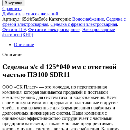
В корзину
Сравнить
Добавить в список желаний
Артикул:
65d4f5ae5a6e
Категорий:
Водоснабжение
,
Седелка с
фрезой электросварная
,
Седелка с фрезой электросварная
,
Фитинг ПЭ
,
Фитинги электросварные
,
Электросварные
фитинги (КНР)
Описание
Описание
Седелка э/с d 125*040 мм с ответной
частью ПЭ100 SDR11
ООО «СК Пласт» — это молодая, но перспективная
компания, которая занимается продажей и поставкой
комплектующих для систем газо- и водоснабжения. Всем
своим покупателям мы предлагаем пластиковые и другие
трубы, предназначенные для формирования надёжных и
долговечных инженерных систем. Наша компания с
одинаковой эффективностью сотрудничает с частными
предпринимателями, а также многими предприятиями,
которым нужны системы водо- и газоснабжения. Каждому