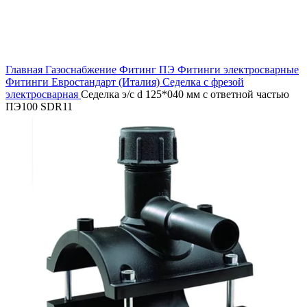
Нажмите, чтобы увеличить
Главная
Газоснабжение
Фитинг ПЭ
Фитинги электросварные
Фитинги Евростандарт (Италия)
Седелка с фрезой
электросварная
Седелка э/с d 125*040 мм с ответной частью
ПЭ100 SDR11