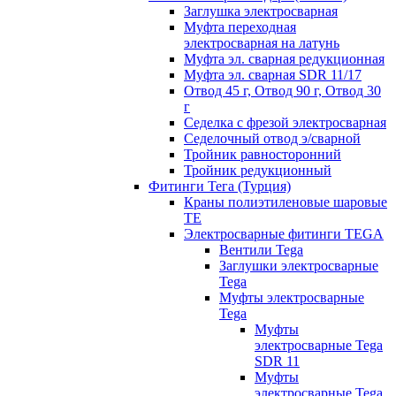
Заглушка электросварная
Муфта переходная
электросварная на латунь
Муфта эл. cварная редукционная
Муфта эл. сварная SDR 11/17
Отвод 45 г, Отвод 90 г, Отвод 30
г
Седелка с фрезой электросварная
Седелочный отвод э/сварной
Тройник равносторонний
Тройник редукционный
Фитинги Тега (Турция)
Краны полиэтиленовые шаровые
TE
Электросварные фитинги TEGA
Вентили Tega
Заглушки электросварные
Tega
Муфты электросварные
Tega
Муфты
электросварные Tega
SDR 11
Муфты
электросварные Tega