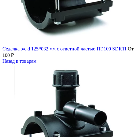
Седелка э/с d 125*032 мм с ответной частью ПЭ100 SDR11
От
100
₽
Назад к товарам