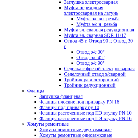
Заглушка электросварная
Муфта переходная
электросварная на латунь
Муфта э/с вн. резьба
Муфта э/с н. резьба
Муфта эл. cварная редукционная
Муфта эл. сварная SDR 11/17
Отвод 45 г, Отвод 90 г, Отвод 30
г
Отвод э/с 30°
Отвод э/с 45°
Отвод э/с 90°
Седелка с фрезой электросварная
Седелочный отвод э/сварной
Тройник равносторонний
Тройник редукционный
Фланцы
Заглушка фланцевая
Фланцы плоские под приварку PN 16
Фланцы под приварку ру 10
Фланцы расточенные под ПЭ втулку PN 10
Фланцы расточенные под ПЭ втулку PN 16
Хомуты ремонтные
Хомуты ремонтные двухзамковые
Хомуты ремонтные однозамковые