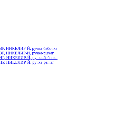
ВР, НИКЕЛИР-Й, ручка-бабочка
ВР, НИКЕЛИР-Й, ручка-рычаг
НР, НИКЕЛИР-Й, ручка-бабочка
НР, НИКЕЛИР-Й, ручка-рычаг