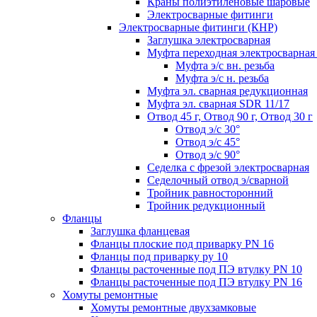
Краны полиэтиленовые шаровые
Электросварные фитинги
Электросварные фитинги (КНР)
Заглушка электросварная
Муфта переходная электросварная 
Муфта э/с вн. резьба
Муфта э/с н. резьба
Муфта эл. cварная редукционная
Муфта эл. сварная SDR 11/17
Отвод 45 г, Отвод 90 г, Отвод 30 г
Отвод э/с 30°
Отвод э/с 45°
Отвод э/с 90°
Седелка с фрезой электросварная
Седелочный отвод э/сварной
Тройник равносторонний
Тройник редукционный
Фланцы
Заглушка фланцевая
Фланцы плоские под приварку PN 16
Фланцы под приварку ру 10
Фланцы расточенные под ПЭ втулку PN 10
Фланцы расточенные под ПЭ втулку PN 16
Хомуты ремонтные
Хомуты ремонтные двухзамковые