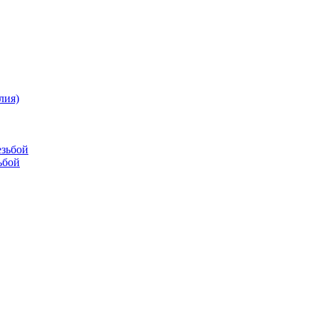
лия)
езьбой
ьбой