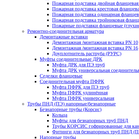
Пожарная подставка двойная фланцевая
Пожарная подставка крестовая фланцева
Пожарная подставка одинарная фланцев
Пожарная подставка тройниковая флан
Пожарные подставки фланцевые (глухи
Ремонтно-соединительная арматура
Демонтажные вставки
Демонтажная /монтажная вставка PN 10
Демонтажная /монтажная вставка PN 16
Доуплотнитель раструба (РУРС)
Муфты соединительные ДРК
Муфта ДРК для ПЭ труб
Муфта ДРК универсальная соединитель
Седелки фланцевые
Соединительная муфта ПФРК
Муфта ПФРК для ПЭ труб
Муфта ПФРК удлинённая
Муфта ПФРК универсальная
Трубы ПНД (ПЭ) напорные/безнапорные
Безнапорные трубы (Корсис)
Кольца
Муфты для безнапорных труб ПНД
Трубы КОРСИС гофрированные для ка
Фитинги для безнапорных труб ПНД (П
Напорные трубы