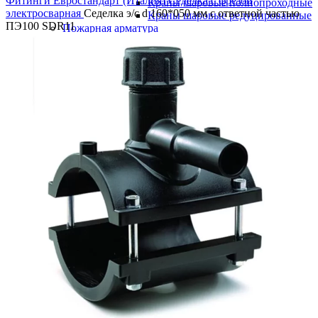
Фитинги Евростандарт (Италия)
Седелка с фрезой
Краны шаровые полнопроходные
электросварная
Седелка э/с d 160*050 мм с ответной частью
Краны шаровые редуцированные
ПЭ100 SDR11
Пожарная арматура
Гидранты
Подставки пожарные
Пожарная подставка двойная
фланцевая ру10
Пожарная подставка крестовая
фланцевая ру10
Пожарная подставка одинарная
фланцевая ру10
Пожарная подставка тройниковая
фланцевый ру10
Пожарные подставки фланцевые
(глухие)
Ремонтно-соединительная арматура
Демонтажные вставки
Демонтажная /монтажная вставка PN
10
Демонтажная /монтажная вставка PN
16
Доуплотнитель раструба (РУРС)
Муфты соединительные ДРК
Муфта ДРК для ПЭ труб
Муфта ДРК универсальная