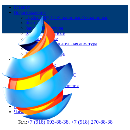
Главная
Водоснабжение
Трубы ПНД (ПЭ) напорные/безнапорные
Фитинг ПЭ
Запорная арматура
Хомуты ремонтные
Краны шаровые
Ремонтно-соединительная арматура
Фланцы
Пожарная арматура
Газоснабжение
Трубы Газовые
Фитинг ПЭ
Цокольные вводы/НСПС
Краны шаровые
Изолирующие соединения
Контакты
Доставка и оплата
О нас
Статьи
ЧаВо
+7 (918) 093-88-38,
+7 (918) 270-88-38
Тел.: