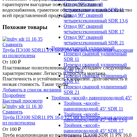
Отвод 90° сварной
гарантируем выгодные покупки систем газо- и
четырехсекционный SDR 11
водоснабжения, грамотное обслуживание и высокое качество
Отвод 90° сварной
всей представленной продукции.
четырехсекционный SDR 13,6
Отвод 90° сварной
Похожие товары
четырехсекционный SDR 17
Отвод 90° сварной
четырехсекционный SDR 21
Сравнить
Переход сварной удлиненный
Труба ПЭ100 SDR11 PN 16,0 200 мм водопроводная напорная
Переход сварной удлиненный
из полиэтилена
SDR 11
От
100
₽
Переход сварной удлиненный
Пластиковые полиэтиленовые трубы обладают следующими
SDR 13,6
характеристиками: Легкость и простота монтажа.
Переход сварной удлиненный
Пластичность и устойчивость к коррозии. Долговечность и
SDR 17
низкая стоимость. Такие трубы
Переход сварной удлиненный
Добавить в список желаний
SDR 21
Подробнее
Тройник «косой» равнопроходной 45°
Быстрый просмотр
Тройник «косой»
равнопроходной 45° SDR 11
Сравнить
Тройник «косой»
Труба ПЭ100 SDR11 PN 16,0 125 мм водопроводная напорная
равнопроходной 45° SDR 13,6
из полиэтилена
Тройник «косой»
От
100
₽
равнопроходной 45° SDR 17
Труба водопроводная из полиэтилена ПЭ100 SDR 11 PN 16,0
Тройник «косой»