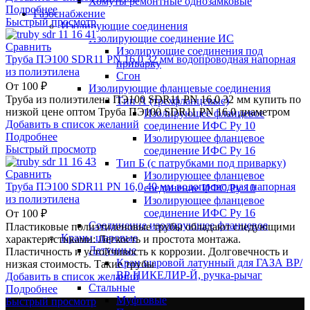
Хомуты ремонтные однозамковые
Подробнее
Газоснабжение
Быстрый просмотр
Изолирующие соединения
Изолирующие соединение ИС
Сравнить
Изолирующие соединения под
Труба ПЭ100 SDR11 PN 16,0 32 мм водопроводная напорная
приварку
из полиэтилена
Сгон
От
100
₽
Изолирующие фланцевые соединения
Труба из полиэтилена ПЭ100 SDR11 PN 16,0 32 мм купить по
Тип А (трехфланцевые)
низкой цене оптом Труба ПЭ100 SDR11 PN 16,0 диаметром
Изолирующее фланцевое
Добавить в список желаний
соединение ИФС Ру 10
Подробнее
Изолирующее фланцевое
Быстрый просмотр
соединение ИФС Ру 16
Тип Б (с патрубками под приварку)
Сравнить
Изолирующее фланцевое
Труба ПЭ100 SDR11 PN 16,0 40 мм водопроводная напорная
соединение ИФС Ру 10
из полиэтилена
Изолирующее фланцевое
соединение ИФС Ру 16
От
100
₽
Соединение изолирующее фланцевое
Пластиковые полиэтиленовые трубы обладают следующими
Краны шаровые
характеристиками: Легкость и простота монтажа.
Латунные
Пластичность и устойчивость к коррозии. Долговечность и
Кран шаровой латунный для ГАЗА ВР/
низкая стоимость. Такие трубы
ВР НИКЕЛИР-Й, ручка-рычаг
Добавить в список желаний
Стальные
Подробнее
Муфтовые
Быстрый просмотр