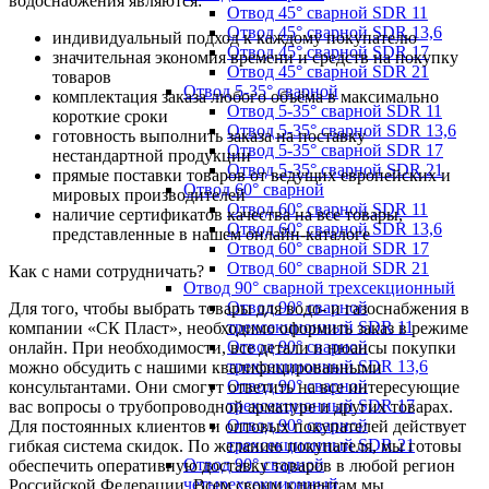
водоснабжения являются:
Отвод 45° сварной SDR 11
Отвод 45° сварной SDR 13,6
индивидуальный подход к каждому покупателю
Отвод 45° сварной SDR 17
значительная экономия времени и средств на покупку
Отвод 45° сварной SDR 21
товаров
Отвод 5-35° сварной
комплектация заказа любого объёма в максимально
Отвод 5-35° сварной SDR 11
короткие сроки
Отвод 5-35° сварной SDR 13,6
готовность выполнить заказа на поставку
Отвод 5-35° сварной SDR 17
нестандартной продукции
Отвод 5-35° сварной SDR 21
прямые поставки товаров от ведущих европейских и
Отвод 60° сварной
мировых производителей
Отвод 60° сварной SDR 11
наличие сертификатов качества на все товары,
Отвод 60° сварной SDR 13,6
представленные в нашем онлайн-каталоге
Отвод 60° сварной SDR 17
Отвод 60° сварной SDR 21
Как с нами сотрудничать?
Отвод 90° сварной трехсекционный
Отвод 90° сварной
Для того, чтобы выбрать товары для водо- и газоснабжения в
трехсекционный SDR 11
компании «СК Пласт», необходимо оформить заказ в режиме
Отвод 90° сварной
онлайн. При необходимости, все детали и нюансы покупки
трехсекционный SDR 13,6
можно обсудить с нашими квалифицированными
Отвод 90° сварной
консультантами. Они смогут ответить на все интересующие
трехсекционный SDR 17
вас вопросы о трубопроводной арматуре и других товарах.
Отвод 90° сварной
Для постоянных клиентов и оптовых покупателей действует
трехсекционный SDR 21
гибкая система скидок. По желанию покупателя, мы готовы
Отвод 90° сварной
обеспечить оперативную доставку товаров в любой регион
четырехсекционный
Российской Федерации. Всем своим клиентам мы