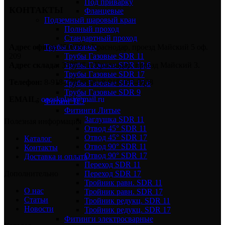
Под приварку
КОНТАКТЫ
Фланцевые
Подземный шаровый кран
Полный проход
Стандартный проход
Трубы Газовые
Адрес офиса:
350039 г. Краснодар, проезд Майский 5 оф.
Трубы Газовые SDR 11
209
Трубы Газовые SDR 13,6
Адрес склада:
350039 г. Краснодар, проезд Майский 3.
Трубы Газовые SDR 17
Телефон:
8-918-270-8838 | 8-918-093-8838
Трубы Газовые SDR 17,6
Трубы Газовые SDR 9
EMAIL:
oooskplast@mail.ru
Фитинг ПЭ
Фитинги Литые
Заглушка SDR 11
Полезная информация
Отвод 45° SDR 11
Отвод 45° SDR 17
Каталог
Отвод 90° SDR 11
Контакты
Отвод 90° SDR 17
Доставка и оплата
Переход SDR 11
Переход SDR 17
Дополнительно
Тройник равн. SDR 11
О нас
Тройник равн. SDR 17
Статьи
Тройник редукц. SDR 11
Новости
Тройник редукц. SDR 17
Фитинги электросварные