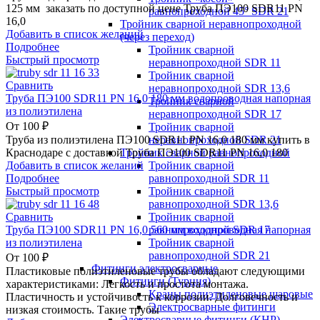
125 мм заказать по доступной цене Труба ПЭ100 SDR11 PN
равнопроходной 45° SDR 21
16,0
Тройник сварной неравнопроходной
Добавить в список желаний
(через переход)
Подробнее
Тройник сварной
Быстрый просмотр
неравнопроходной SDR 11
Тройник сварной
Сравнить
неравнопроходной SDR 13,6
Труба ПЭ100 SDR11 PN 16,0 180 мм водопроводная напорная
Тройник сварной
из полиэтилена
неравнопроходной SDR 17
От
100
₽
Тройник сварной
неравнопроходной SDR 21
Труба из полиэтилена ПЭ100 SDR11 PN 16,0 180 мм купить в
Тройник сварной равнопроходной
Краснодаре с доставкой Труба ПЭ100 SDR11 PN 16,0 180
Тройник сварной
Добавить в список желаний
равнопроходной SDR 11
Подробнее
Тройник сварной
Быстрый просмотр
равнопроходной SDR 13,6
Тройник сварной
Сравнить
равнопроходной SDR 17
Труба ПЭ100 SDR11 PN 16,0 560 мм водопроводная напорная
Тройник сварной
из полиэтилена
равнопроходной SDR 21
От
100
₽
Фитинги электросварные
Пластиковые полиэтиленовые трубы обладают следующими
Фитинги (Турция)
характеристиками: Легкость и простота монтажа.
Краны полиэтиленовые шаровые
Пластичность и устойчивость к коррозии. Долговечность и
Электросварные фитинги
низкая стоимость. Такие трубы
Электросварные фитинги (КНР)