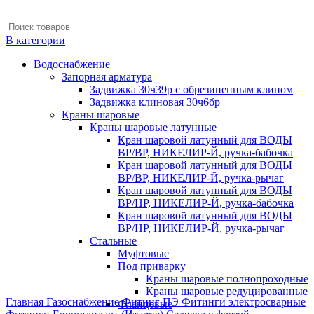
В категории
Водоснабжение
Запорная арматура
Задвижка 30ч39р с обрезиненным клином
Задвижка клиновая 30ч6бр
Краны шаровые
Краны шаровые латунные
Кран шаровой латунный для ВОДЫ
ВР/ВР, НИКЕЛИР-Й, ручка-бабочка
Кран шаровой латунный для ВОДЫ
ВР/ВР, НИКЕЛИР-Й, ручка-рычаг
Кран шаровой латунный для ВОДЫ
ВР/НР, НИКЕЛИР-Й, ручка-бабочка
Кран шаровой латунный для ВОДЫ
ВР/НР, НИКЕЛИР-Й, ручка-рычаг
Стальные
Муфтовые
Под приварку
Краны шаровые полнопроходные
Нажмите, чтобы увеличить
Краны шаровые редуцированные
Главная
Газоснабжение
Фитинг ПЭ
Фитинги электросварные
Фланцевые