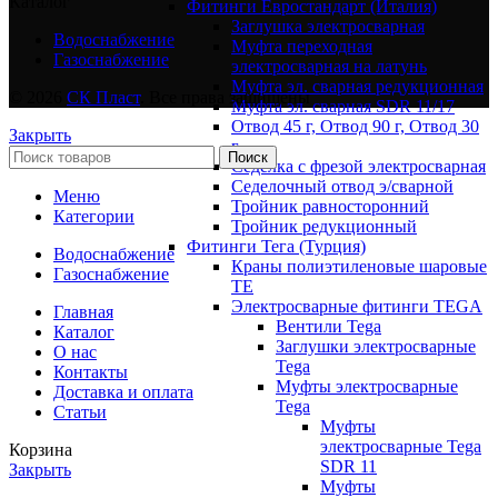
Каталог
Фитинги Евростандарт (Италия)
Заглушка электросварная
Водоснабжение
Муфта переходная
Газоснабжение
электросварная на латунь
Муфта эл. cварная редукционная
© 2026
СК Пласт
. Все права защищены
Муфта эл. сварная SDR 11/17
Отвод 45 г, Отвод 90 г, Отвод 30
Закрыть
г
Поиск
Седелка с фрезой электросварная
Седелочный отвод э/сварной
Меню
Тройник равносторонний
Категории
Тройник редукционный
Фитинги Тега (Турция)
Водоснабжение
Краны полиэтиленовые шаровые
Газоснабжение
TE
Электросварные фитинги TEGA
Главная
Вентили Tega
Каталог
Заглушки электросварные
О нас
Tega
Контакты
Муфты электросварные
Доставка и оплата
Tega
Статьи
Муфты
электросварные Tega
Корзина
SDR 11
Закрыть
Муфты