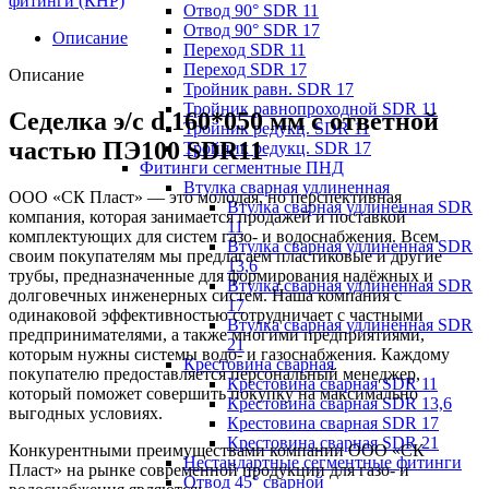
фитинги (КНР)
Отвод 90° SDR 11
Отвод 90° SDR 17
Описание
Переход SDR 11
Переход SDR 17
Описание
Тройник равн. SDR 17
Тройник равнопроходной SDR 11
Седелка э/с d 160*050 мм с ответной
Тройник редукц. SDR 11
частью ПЭ100 SDR11
Тройник редукц. SDR 17
Фитинги сегментные ПНД
Втулка сварная удлиненная
ООО «СК Пласт» — это молодая, но перспективная
Втулка сварная удлиненная SDR
компания, которая занимается продажей и поставкой
11
комплектующих для систем газо- и водоснабжения. Всем
Втулка сварная удлиненная SDR
своим покупателям мы предлагаем пластиковые и другие
13,6
трубы, предназначенные для формирования надёжных и
Втулка сварная удлиненная SDR
долговечных инженерных систем. Наша компания с
17
одинаковой эффективностью сотрудничает с частными
Втулка сварная удлиненная SDR
предпринимателями, а также многими предприятиями,
21
которым нужны системы водо- и газоснабжения. Каждому
Крестовина сварная
покупателю предоставляется персональный менеджер,
Крестовина сварная SDR 11
который поможет совершить покупку на максимально
Крестовина сварная SDR 13,6
выгодных условиях.
Крестовина сварная SDR 17
Крестовина сварная SDR 21
Конкурентными преимуществами компании ООО «СК
Нестандартные сегментные фитинги
Пласт» на рынке современной продукции для газо- и
Отвод 45° сварной