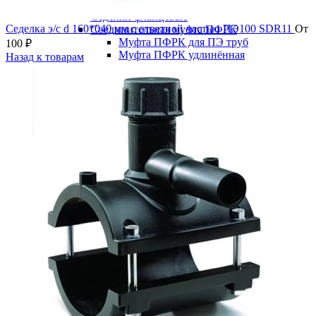
соединительная
Седелки фланцевые
Седелка э/с d 160*040 мм с ответной частью ПЭ100 SDR11
От
Соединительная муфта ПФРК
Муфта ПФРК для ПЭ труб
100
₽
Муфта ПФРК удлинённая
Назад к товарам
Муфта ПФРК универсальная
Трубы ПНД (ПЭ) напорные/безнапорные
Безнапорные трубы (Корсис)
Кольца
Муфты для безнапорных труб ПНД
Трубы КОРСИС гофрированные для
канализации
Фитинги для безнапорных труб ПНД
(ПЭ)
Напорные трубы
Трубы SDR 11 ( 16 атмосфер )
Трубы SDR 13,6 ( 12 атмосфер )
Трубы SDR 17 ( 10 атмосфер )
Трубы SDR 21 ( 8 атмосфер )
Трубы SDR 26 (6 атмосфер )
Фитинг ПЭ
Компрессионные фитинги
Компрессионные фитинги "Astore"
(Италия)
Компрессионные фитинги PN10/16