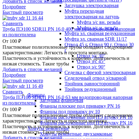
Добавить в список желаний
Заглушка электросварная
Подробнее
Муфта переходная
Быстрый просмотр
электросварная на латунь
Муфта э/с вн. резьба
Сравнить
Муфта э/с н. резьба
Труба ПЭ100 SDR11 PN 16,0 400 мм водопроводная напорная
Муфта эл. cварная редукционная
из полиэтилена
Муфта эл. сварная SDR 11/17
От
100
₽
Отвод 45 г, Отвод 90 г, Отвод 30
Пластиковые полиэтиленовые трубы обладают следующими
г
характеристиками: Легкость и простота монтажа.
Отвод э/с 30°
Пластичность и устойчивость к коррозии. Долговечность и
Отвод э/с 45°
низкая стоимость. Такие трубы
Отвод э/с 90°
Добавить в список желаний
Седелка с фрезой электросварная
Подробнее
Седелочный отвод э/сварной
Быстрый просмотр
Тройник равносторонний
Тройник редукционный
Сравнить
Фланцы
Труба ПЭ100 SDR11 PN 16,0 63 мм водопроводная напорная
Заглушка фланцевая
из полиэтилена
Фланцы плоские под приварку PN 16
От
100
₽
Фланцы под приварку ру 10
Пластиковые полиэтиленовые трубы обладают следующими
Фланцы расточенные под ПЭ втулку PN 10
характеристиками: Легкость и простота монтажа.
Фланцы расточенные под ПЭ втулку PN 16
Пластичность и устойчивость к коррозии. Долговечность и
Хомуты ремонтные
низкая стоимость. Такие трубы
Хомуты ремонтные двухзамковые
Добавить в список желаний